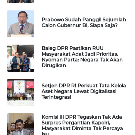
MAWAKA
ID
Prabowo Sudah Panggil Sejumlah
Calon Gubernur BI, Siapa Saja?
MARTABAT
NET
Baleg DPR Pastikan RUU
Masyarakat Adat Jadi Prioritas,
PLN
Nyoman Parta: Negara Tak Akan
WATCH
Dirugikan
MKLI
Setjen DPR RI Perkuat Tata Kelola
Aset Negara Lewat Digitalisasi
LPKKI
Terintegrasi
LKKI
Komisi III DPR Tegaskan Tak Ada
Surpres Pergantian Kapolri,
KOPEKLIN
Masyarakat Diminta Tak Percaya
Isu