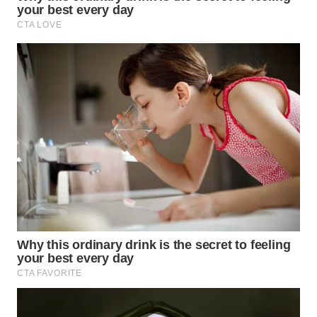
WN
BOGOR
WN
DEPOK
WN
TAPANULI
UTARA
WN
SAMOSIR
WN
PADANG
LAWAS