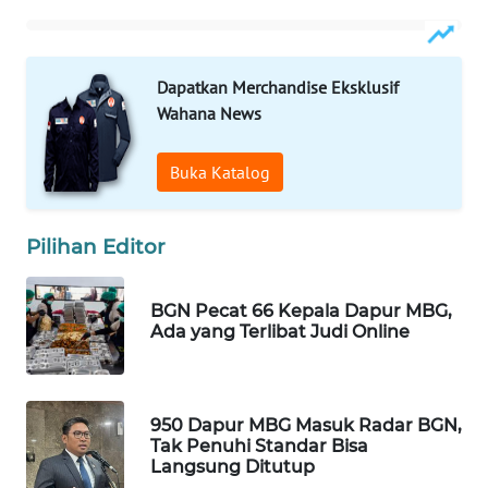
WAHANA
DESA
WISATA
Dapatkan Merchandise Eksklusif
Wahana News
LAPAK
WAHANA
Buka Katalog
Wahana
Network
Pilihan Editor
KONSUMEN
LISTRIK
BGN Pecat 66 Kepala Dapur MBG,
Ada yang Terlibat Judi Online
MASYARAKAT
KELISTRIKAN
950 Dapur MBG Masuk Radar BGN,
WALINKI
Tak Penuhi Standar Bisa
Langsung Ditutup
ID