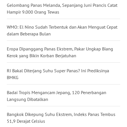
Gelombang Panas Melanda, Sepanjang Juni Prancis Catat
WN
Hampir 9.000 Orang Tewas
NUSANTARA
WMO: El Nino Sudah Terbentuk dan Akan Menguat Cepat
WN
dalam Beberapa Bulan
JOGJA
Eropa Dipanggang Panas Ekstrem, Pakar Ungkap Biang
WN
JATIM
Kerok yang Bikin Korban Berjatuhan
WN
RI Bakal Diterjang Suhu Super Panas? Ini Prediksinya
BALI
BMKG
WN
Badai Tropis Mengancam Jepang, 120 Penerbangan
KALBAR
Langsung Dibatalkan
WN
Bangkok Dikepung Suhu Ekstrem, Indeks Panas Tembus
KALTENG
51,9 Derajat Celsius