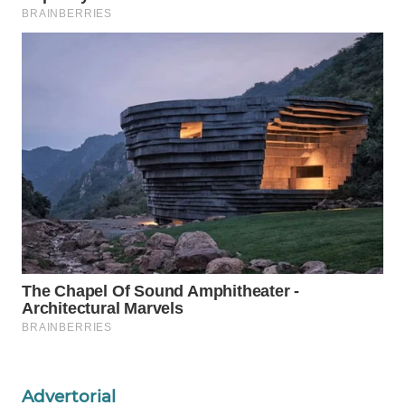
WAHANA
SPORT
WAHANA
UMKM
WAHANA
SELEB
WAHANA
PERSONA
WAHANA
OTOMOTIF
WAHANA
HEALTH
Advertorial