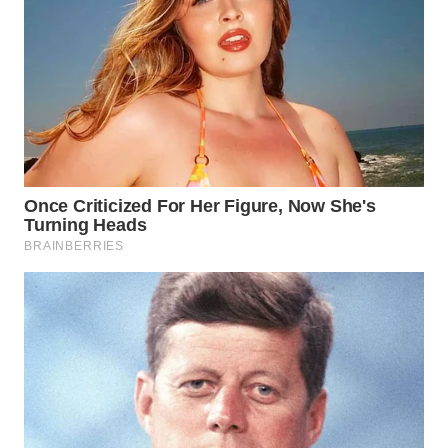
WN
TAPANULI
SELATAN
WN
TANJUNG
LESUNG
WN
KARO
WN
SIMALUNGUN
WN
LABUHANBATU
WN