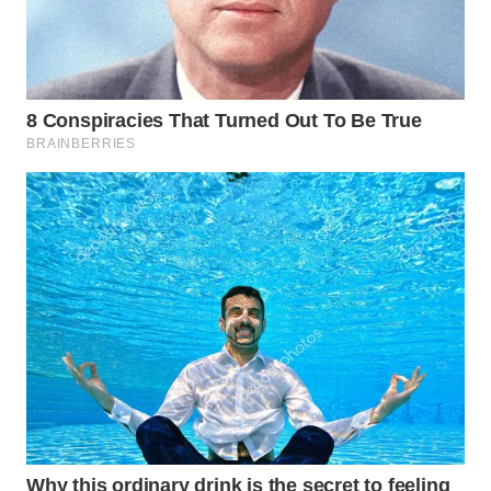
TAPANULI
TENGAH
WN DELI
SERDANG
WN
TEBING
TINGGI
WN
PAKPAK
WN
KARAWANG
WN
BEKASI