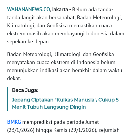
Informasi
WAHANANEWS.CO
, Jakarta -
Belum ada tanda-
INDEKS
tanda langit akan bersahabat, Badan Meteorologi,
BERITA
Klimatologi, dan Geofisika memastikan cuaca
ekstrem masih akan membayangi Indonesia dalam
KONTAK
sepekan ke depan.
KAMI
Badan Meteorologi, Klimatologi, dan Geofisika
INFO
menyatakan cuaca ekstrem di Indonesia belum
IKLAN
menunjukkan indikasi akan berakhir dalam waktu
dekat.
TENTANG
KAMI
Baca Juga:
Jepang Ciptakan "Kulkas Manusia", Cukup 5
PEDOMAN
Menit Tubuh Langsung Dingin
MEDIA
SIBER
BMKG
memprediksi pada periode Jumat
(23/1/2026) hingga Kamis (29/1/2026), sejumlah
REDAKSI