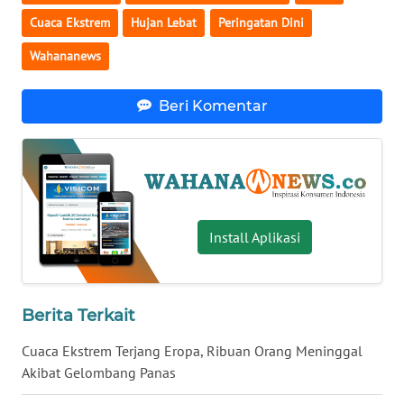
Cuaca Ekstrem
Hujan Lebat
Peringatan Dini
WN
BABEL
Wahananews
WN
Beri Komentar
SUMBAR
WN
SUMSEL
WN
Install Aplikasi
BENGKULU
WN
LAMPUNG
Berita Terkait
Cuaca Ekstrem Terjang Eropa, Ribuan Orang Meninggal
WN
Akibat Gelombang Panas
JATENG