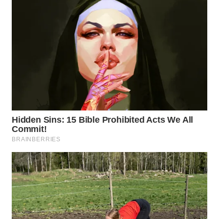
WN
SUMEDANG
WN
CIANJUR
WN
KEPULAUAN
SERIBU
WN
TANGERANG
WN
BINJAI
WN
CIREBON