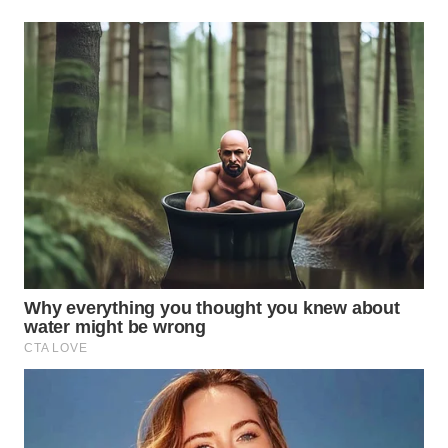
WN
MALUKU
WN
MALUT
WN
DAIRI
WN
DANAU
TOBA
WN
NIAS
WN
LANGKAT