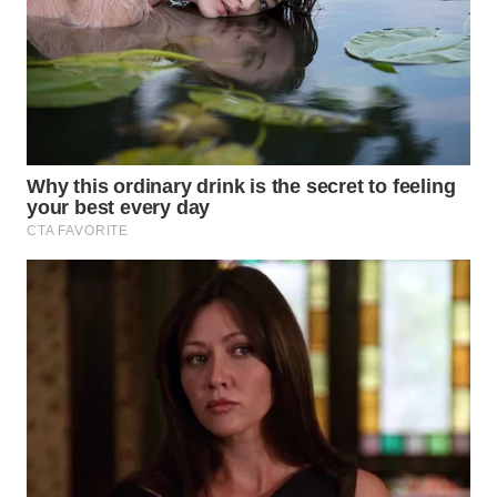
Wahana
Media
Group
WAHANA
NEWS
WAHANA
TANI
WAHANA
ADVOKAT
WAHANA
INFRASTRUKTUR
WAHANA
KONSUMEN