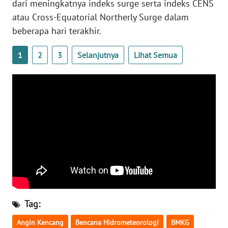
dari meningkatnya indeks surge serta indeks CENS
atau Cross-Equatorial Northerly Surge dalam
WN
SERAMBI
beberapa hari terakhir.
1
2
3
Selanjutnya
Lihat Semua
WN
JAMBI
WN
SULTRA
WN
NTB
WN
SULTENG
Tag:
WN
SULBAR
Angin Kencang
Bencana Hidrometeorologi
BMKG