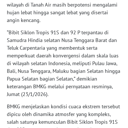
wilayah di Tanah Air masih berpotensi mengalami
hujan lebat hingga sangat lebat yang disertai
KARIR
angin kencang.
DISCLAIMER
“Bibit Siklon Tropis 91S dan 92 P terpantau di
Samudra Hindia selatan Nusa Tenggara Barat dan
Wahana
Teluk Carpentaria yang membentuk serta
News
Regional
memperkuat daerah konvergensi dalam skala luas
di wilayah selatan Indonesia, meliputi Pulau Jawa,
WN
Bali, Nusa Tenggara, Maluku bagian Selatan hingga
SUMUT
Papua Selatan bagian Selatan,” demikian
keterangan BMKG melalui pernyataan resminya,
WN
Jumat (23/1/2026).
JAKARTA
BMKG menjelaskan kondisi cuaca ekstrem tersebut
WN
dipicu oleh dinamika atmosfer yang kompleks,
JABAR
salah satunya kemunculan Bibit Siklon Tropis 91S