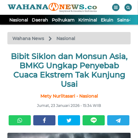
Nasional
Daerah
Polhukam
Kriminal
Ekuin
Sains-Te
WAHANA
Tutup
TV
Wahana News
Nasional
NASIONAL
Bibit Siklon dan Monsun Asia,
BMKG Ungkap Penyebab
DAERAH
Cuaca Ekstrem Tak Kunjung
Usai
POLHUKAM
Mety Nurlitasari - Nasional
Jumat, 23 Januari 2026 - 15:34 WIB
KRIMINAL
EKUIN