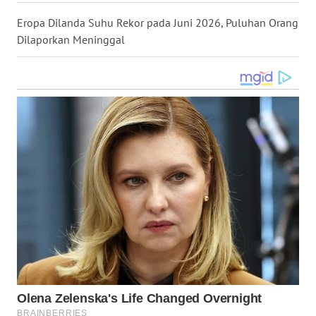
WN
Eropa Dilanda Suhu Rekor pada Juni 2026, Puluhan Orang
KALTARA
Dilaporkan Meninggal
WN
KALSEL
WN
KALTIM
WN
SULSEL
WN
GORONTALO
WN
SULUT