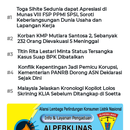
SIBARAGAS
Toga Sihite Sedunia dapat Apresiasi di
NEWS
Munas VIII FSP PPMI SPSI, Soroti
#1
Keberlangsungan Dunia Usaha dan
Lapangan Kerja
METRO
SIANTAR
Korban KMP Mutiara Santosa 2, Sebanyak
#2
232 Orang Dievakuasi 5 Meninggal
NEWS
Titin Rita Lestari Minta Status Tersangka
#3
METRO
Kasus Suap BPK Dibatalkan
MEDAN
Konflik Kepentingan Jadi Pemicu Korupsi,
NEWS
#4
Kementerian PANRB Dorong ASN Deklarasi
Sejak Dini
METRO
Malaysia Jelaskan Kronologi Kopilot Lolos
JAKARTA
#5
Skrining KLIA Sebelum Ditangkap di Soetta
NEWS
KRT
NEWS