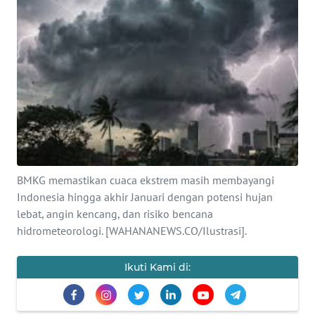
SAINS-TEKNO
KESEHATAN
INTERNASIONAL
SERBA-SERBI
PENDIDIKAN
BMKG memastikan cuaca ekstrem masih membayangi
Indonesia hingga akhir Januari dengan potensi hujan
OLAHRAGA
lebat, angin kencang, dan risiko bencana
hidrometeorologi. [WAHANANEWS.CO/Ilustrasi].
OPINI
Ikuti Kami di:
EDITORIAL