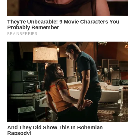
WAHANA
LISTRIK
WAHANA
TRAVEL
WAHANA
TV
WAHANANEWS
ID
WAHANANEWS
CO ID
WAHANANEWS
NET