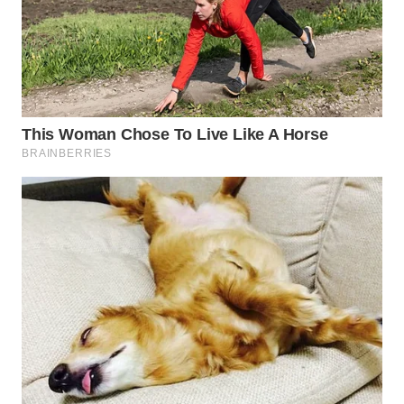
WN
INDRAMAYU
WN
KUNINGAN
WN
MAJALENGKA
WN
SUBANG
WN
SUKABUMI
WN
PURWAKARTA