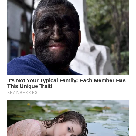
WN
NATUNA
WN
BINTAN
WN
MANDALIKA
WN
LIKUPANG
WN
LABUANBAJO
WN
BORNEO