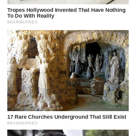
WN
PRIANGAN
TIMUR
WN
SEMARANG
WN
SOLO
WN
BOROBUDUR
WN
MADURA
WN
SURABAYA