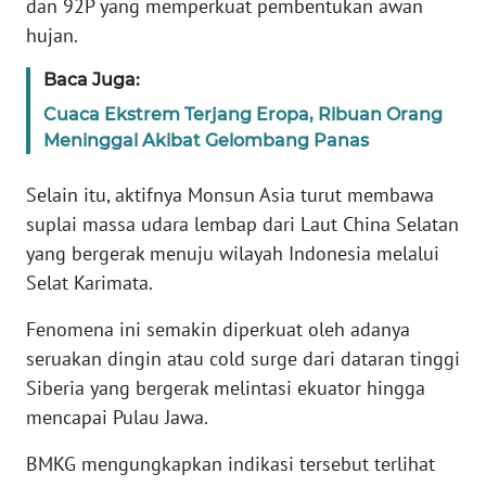
dan 92P yang memperkuat pembentukan awan
WN
hujan.
BANTEN
Baca Juga:
WN
Cuaca Ekstrem Terjang Eropa, Ribuan Orang
NTT
Meninggal Akibat Gelombang Panas
WN
Selain itu, aktifnya Monsun Asia turut membawa
KEPRI
suplai massa udara lembap dari Laut China Selatan
yang bergerak menuju wilayah Indonesia melalui
WN
Selat Karimata.
PAPUA
Fenomena ini semakin diperkuat oleh adanya
WN
seruakan dingin atau cold surge dari dataran tinggi
PAPUA
BARAT
Siberia yang bergerak melintasi ekuator hingga
mencapai Pulau Jawa.
WN
BMKG mengungkapkan indikasi tersebut terlihat
RIAU