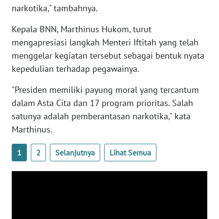
narkotika," tambahnya.
WN
BANTEN
Kepala BNN, Marthinus Hukom, turut
mengapresiasi langkah Menteri Iftitah yang telah
WN
menggelar kegiatan tersebut sebagai bentuk nyata
NTT
kepedulian terhadap pegawainya.
WN
"Presiden memiliki payung moral yang tercantum
KEPRI
dalam Asta Cita dan 17 program prioritas. Salah
satunya adalah pemberantasan narkotika," kata
WN
PAPUA
Marthinus.
1
2
Selanjutnya
Lihat Semua
WN
PAPUA
BARAT
WN
RIAU