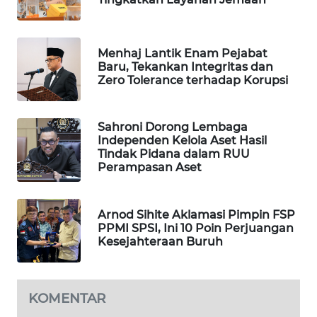
WAHANA
DESA
WISATA
Menhaj Lantik Enam Pejabat
Baru, Tekankan Integritas dan
Zero Tolerance terhadap Korupsi
LAPAK
WAHANA
Sahroni Dorong Lembaga
Wahana
Independen Kelola Aset Hasil
Network
Tindak Pidana dalam RUU
Perampasan Aset
KONSUMEN
LISTRIK
Arnod Sihite Aklamasi Pimpin FSP
PPMI SPSI, Ini 10 Poin Perjuangan
MASYARAKAT
Kesejahteraan Buruh
KELISTRIKAN
WALINKI
KOMENTAR
ID