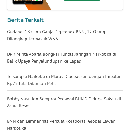
WN
BABEL
Berita Terkait
WN
Gudang 3,37 Ton Ganja Digerebek BNN, 12 Orang
SUMBAR
Ditangkap Termasuk WNA
WN
DPR Minta Aparat Bongkar Tuntas Jaringan Narkotika di
SUMSEL
Balik Upaya Penyelundupan ke Lapas
WN
Tersangka Narkoba di Maros Dibebaskan dengan Imbalan
BENGKULU
Rp75 Juta Dibantah Polisi
WN
Bobby Nasution Semprot Pegawai BUMD Diduga Sakau di
LAMPUNG
Acara Resmi
WN
BNN dan Lemhannas Perkuat Kolaborasi Global Lawan
JATENG
Narkotika