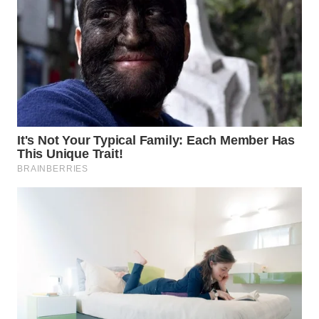
WN
NATUNA
WN
BINTAN
WN
MANDALIKA
WN
LIKUPANG
WN
LABUANBAJO
WN
BORNEO