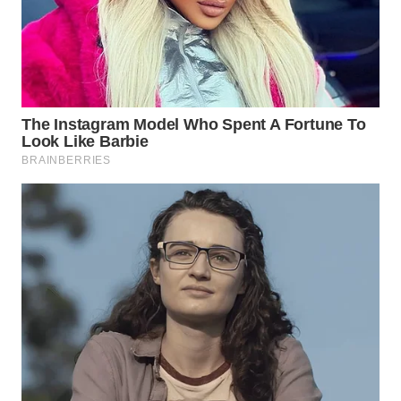
WN
TAPANULI
SELATAN
WN
TANJUNG
LESUNG
WN
KARO
WN
SIMALUNGUN
WN
LABUHANBATU
WN