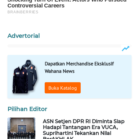
WAHANA
LISTRIK
WAHANA
Advertorial
TRAVEL
WAHANA
TV
Dapatkan Merchandise Eksklusif
Wahana News
WAHANANEWS
ID
Buka Katalog
WAHANANEWS
CO ID
Pilihan Editor
ASN Setjen DPR RI Diminta Siap
WAHANANEWS
Hadapi Tantangan Era VUCA,
NET
Suprihartini Tekankan Nilai