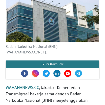
SAINS-TEKNO
KESEHATAN
INTERNASIONAL
SERBA-SERBI
Badan Narkotika Nasional (BNN).
[WAHANANEWS.CO/NET].
PENDIDIKAN
Ikuti Kami di:
OLAHRAGA
OPINI
WAHANANEWS.CO
, Jakarta
- Kementerian
Transmigrasi bekerja sama dengan Badan
EDITORIAL
Narkotika Nasional (BNN) menyelenggarakan