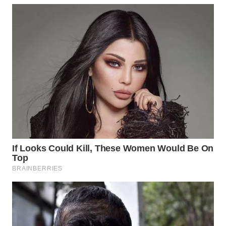
WN
PRIANGAN
TIMUR
WN
SEMARANG
WN
SOLO
WN
BOROBUDUR
WN
MADURA
WN
SURABAYA