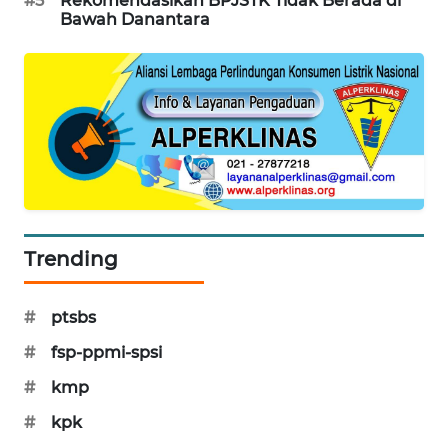
#5
Rekomendasikan BPJSTK Tidak Berada di
Bawah Danantara
PORTAL
KONSUMEN
FORWAMKI
ALPERKLINAS
FORJASIDA
TAMBANG
Trending
NEWS
#
ptsbs
SITUNGIR
NEWS
#
fsp-ppmi-spsi
#
kmp
SIDIKALANG
NEWS
#
kpk