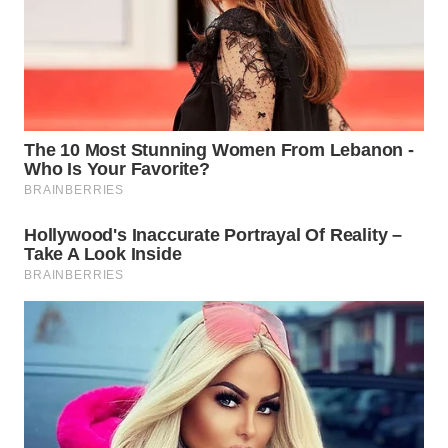
WN
MALUKU
WN
MALUT
WN
DAIRI
WN
DANAU
TOBA
WN
NIAS
WN
LANGKAT