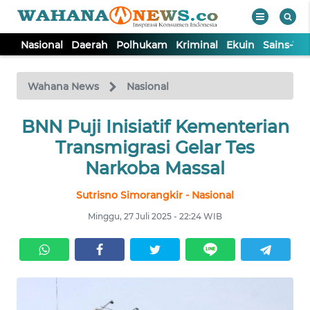
Nasional
Daerah
Polhukam
Kriminal
Ekuin
Sains-Te
WAHANA
Tutup
TV
Wahana News
Nasional
NASIONAL
BNN Puji Inisiatif Kementerian
Transmigrasi Gelar Tes
DAERAH
Narkoba Massal
Sutrisno Simorangkir - Nasional
POLHUKAM
Minggu, 27 Juli 2025 - 22:24 WIB
KRIMINAL
EKUIN