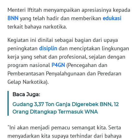
Menteri Iftitah menyampaikan apresiasinya kepada
KARIR
BNN
yang telah hadir dan memberikan
edukasi
terkait bahaya narkotika.
DISCLAIMER
Kegiatan ini dinilai sebagai bagian dari upaya
Wahana
peningkatan
disiplin
dan menciptakan lingkungan
News
kerja yang sehat dan profesional, sejalan dengan
Regional
program nasional
P4GN
(Pencegahan dan
Pemberantasan Penyalahgunaan dan Peredaran
WN
Gelap Narkotika).
SUMUT
Baca Juga:
WN
Gudang 3,37 Ton Ganja Digerebek BNN, 12
JAKARTA
Orang Ditangkap Termasuk WNA
WN
"Ini akan menjadi pemacu semangat kita. Serta
JABAR
menyadarkan kita supaya terhindar dari bahaya