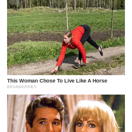
WN
BOGOR
WN
DEPOK
WN
TAPANULI
UTARA
WN
SAMOSIR
WN
PADANG
LAWAS