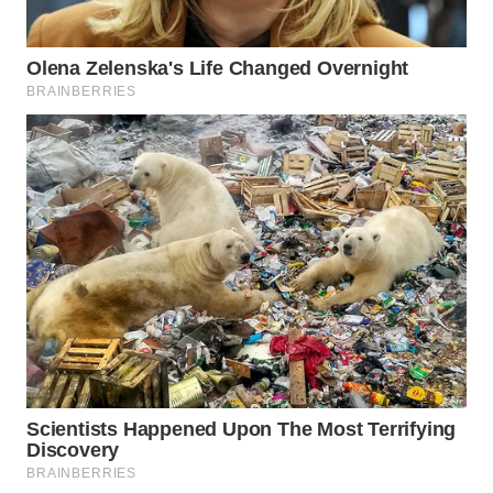
WN
INDRAMAYU
WN
KUNINGAN
WN
MAJALENGKA
WN
SUBANG
WN
SUKABUMI
WN
PURWAKARTA