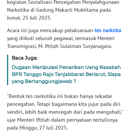
kegiatan Sosialisasi Pencegahan Penyalahgunaan
Informasi
Narkotika di Gedung Makarti Muktitama pada
INDEKS
Jumat, 25 Juli 2025.
BERITA
Acara ini juga mencakup pelaksanaan
tes
narkoba
KONTAK
yang diikuti seluruh pegawai, termasuk Menteri
KAMI
Transmigrasi, M. Iftitah Sulaiman Suryanagara.
Baca Juga:
INFO
IKLAN
Dugaan Manipulasi Penarikan Uang Nasabah
BPR Tanggo Rajo Tanjabbarat Berlarut, Siapa
TENTANG
yang Bertanggungjawab ?
KAMI
"Bentuk tes narkotika ini bukan hanya sekadar
PEDOMAN
pencegahan. Tetapi bagaimana kita jujur pada diri
MEDIA
sendiri, lebih baik mencegah dari pada mengobati,"
SIBER
ujar Menteri Iftitah dalam pernyataan tertulisnya
pada Minggu, 27 Juli 2025.
REDAKSI