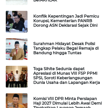
BerAKHLAK
WAHANA
SPORT
Konflik Kepentingan Jadi Pemicu
Korupsi, Kementerian PANRB
WAHANA
Dorong ASN Deklarasi Sejak Dini
UMKM
WAHANA
Surahman Hidayat Desak Polisi
SELEB
Tangkap Pelaku Begal Remaja di
Bandung hingga Tuntas
WAHANA
PERSONA
Toga Sihite Sedunia dapat
Apresiasi di Munas VIII FSP PPMI
WAHANA
SPSI, Soroti Keberlangsungan
OTOMOTIF
Dunia Usaha dan Lapangan Kerja
WAHANA
Komisi VIII DPR Minta Persiapan
HEALTH
Haji 2027 Dimulai Lebih Awal Demi
Tingkatkan Layanan Jemaah