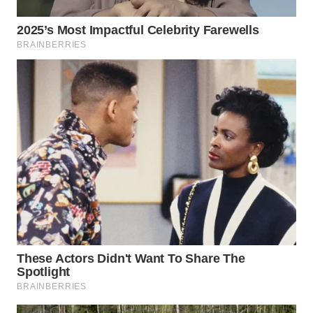
TAPANULI
TENGAH
WN DELI
SERDANG
WN
TEBING
TINGGI
WN
PAKPAK
WN
KARAWANG
WN
BEKASI