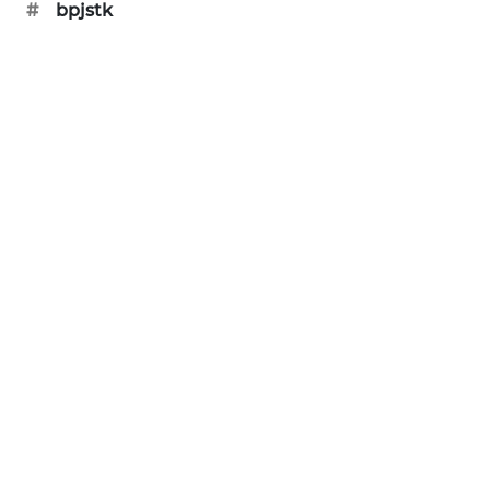
#
bpjstk
SIBARAGAS
NEWS
METRO
SIANTAR
NEWS
METRO
MEDAN
NEWS
METRO
JAKARTA
NEWS
KRT
NEWS