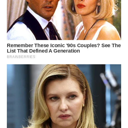
WN
SUMEDANG
WN
CIANJUR
WN
KEPULAUAN
SERIBU
WN
TANGERANG
WN
BINJAI
WN
CIREBON