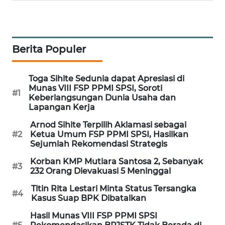
MAWAKA
ID
Berita Populer
MARTABAT
NET
Toga Sihite Sedunia dapat Apresiasi di
Munas VIII FSP PPMI SPSI, Soroti
PLN
#1
Keberlangsungan Dunia Usaha dan
WATCH
Lapangan Kerja
Arnod Sihite Terpilih Aklamasi sebagai
MKLI
#2
Ketua Umum FSP PPMI SPSI, Hasilkan
Sejumlah Rekomendasi Strategis
LPKKI
Korban KMP Mutiara Santosa 2, Sebanyak
#3
232 Orang Dievakuasi 5 Meninggal
LKKI
Titin Rita Lestari Minta Status Tersangka
#4
Kasus Suap BPK Dibatalkan
KOPEKLIN
Hasil Munas VIII FSP PPMI SPSI