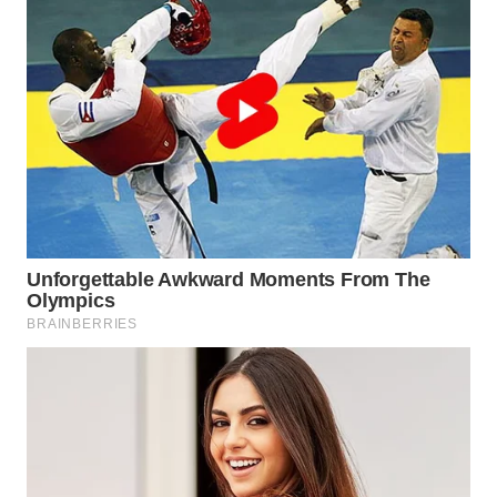
WN
KALTARA
WN
KALSEL
WN
KALTIM
WN
SULSEL
WN
GORONTALO
WN
SULUT