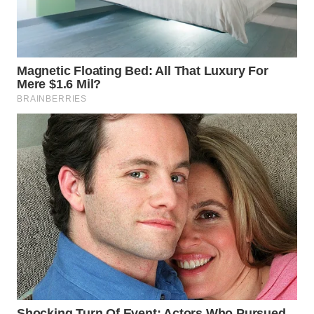
Wahana
Media
Group
WAHANA
NEWS
WAHANA
TANI
WAHANA
ADVOKAT
WAHANA
INFRASTRUKTUR
WAHANA
KONSUMEN