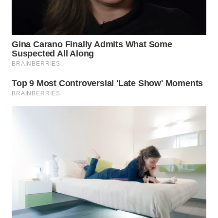
WN
BOGOR
WN
DEPOK
WN
TAPANULI
UTARA
WN
SAMOSIR
WN
PADANG
LAWAS