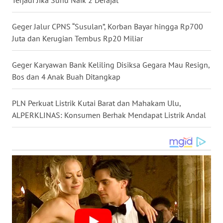
WN
NUSANTARA
Geger Jalur CPNS “Susulan”, Korban Bayar hingga Rp700
Juta dan Kerugian Tembus Rp20 Miliar
WN
JOGJA
Geger Karyawan Bank Keliling Disiksa Gegara Mau Resign,
Bos dan 4 Anak Buah Ditangkap
WN
JATIM
PLN Perkuat Listrik Kutai Barat dan Mahakam Ulu,
ALPERKLINAS: Konsumen Berhak Mendapat Listrik Andal
WN
BALI
WN
KALBAR
WN
KALTENG