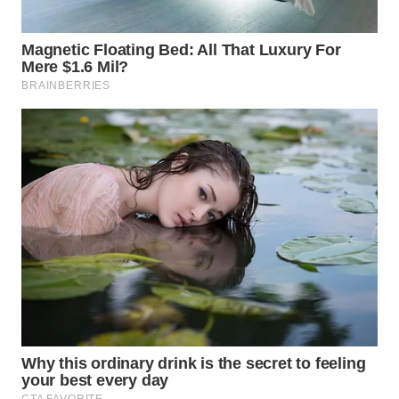
WN
SUMEDANG
WN
CIANJUR
WN
KEPULAUAN
SERIBU
WN
TANGERANG
WN
BINJAI
WN
CIREBON