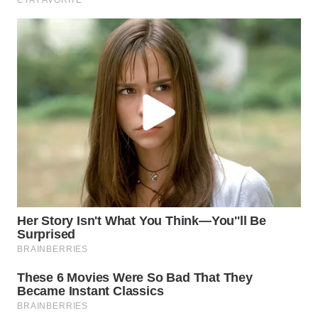
WN
INDRAMAYU
WN
KUNINGAN
WN
MAJALENGKA
WN
SUBANG
WN
SUKABUMI
WN
PURWAKARTA