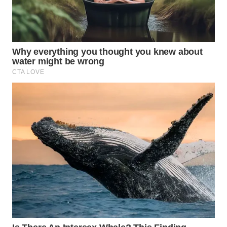
Wahana
Media
Group
WAHANA
NEWS
WAHANA
TANI
WAHANA
ADVOKAT
WAHANA
INFRASTRUKTUR
WAHANA
KONSUMEN