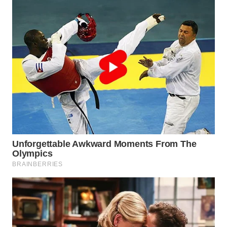
WN
TAPANULI
SELATAN
WN
TANJUNG
LESUNG
WN
KARO
WN
SIMALUNGUN
WN
LABUHANBATU
WN