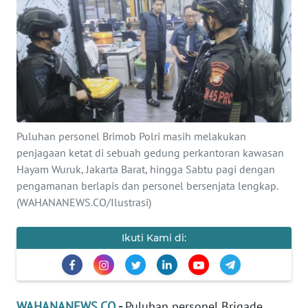
SAINS-TEKNO
KESEHATAN
INTERNASIONAL
SERBA-SERBI
Puluhan personel Brimob Polri masih melakukan
penjagaan ketat di sebuah gedung perkantoran kawasan
PENDIDIKAN
Hayam Wuruk, Jakarta Barat, hingga Sabtu pagi dengan
pengamanan berlapis dan personel bersenjata lengkap.
OLAHRAGA
(WAHANANEWS.CO/Ilustrasi)
OPINI
Ikuti Kami di:
EDITORIAL
WAHANANEWS.CO
-
Puluhan personel Brigade