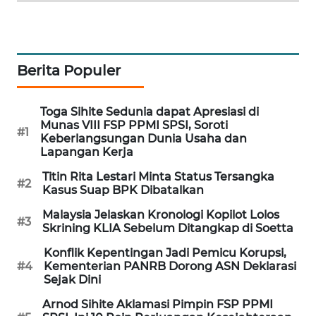
MAWAKA
ID
Berita Populer
MARTABAT
NET
Toga Sihite Sedunia dapat Apresiasi di
Munas VIII FSP PPMI SPSI, Soroti
PLN
#1
Keberlangsungan Dunia Usaha dan
WATCH
Lapangan Kerja
Titin Rita Lestari Minta Status Tersangka
MKLI
#2
Kasus Suap BPK Dibatalkan
Malaysia Jelaskan Kronologi Kopilot Lolos
LPKKI
#3
Skrining KLIA Sebelum Ditangkap di Soetta
Konflik Kepentingan Jadi Pemicu Korupsi,
LKKI
#4
Kementerian PANRB Dorong ASN Deklarasi
Sejak Dini
KOPEKLIN
Arnod Sihite Aklamasi Pimpin FSP PPMI