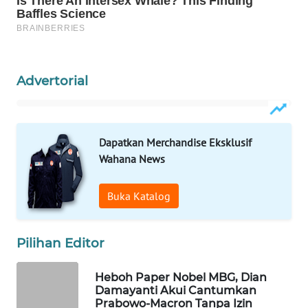
WAHANA
LISTRIK
WAHANA
Advertorial
TRAVEL
WAHANA
TV
Dapatkan Merchandise Eksklusif
Wahana News
WAHANANEWS
ID
Buka Katalog
WAHANANEWS
CO ID
Pilihan Editor
WAHANANEWS
Heboh Paper Nobel MBG, Dian
NET
Damayanti Akui Cantumkan
Prabowo-Macron Tanpa Izin