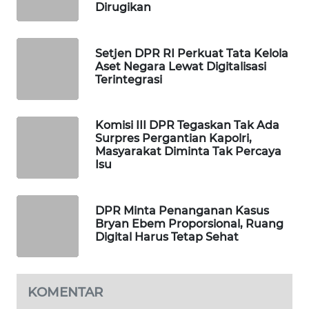
Dirugikan
WAHANA
DESA
WISATA
Setjen DPR RI Perkuat Tata Kelola
Aset Negara Lewat Digitalisasi
Terintegrasi
LAPAK
WAHANA
Komisi III DPR Tegaskan Tak Ada
Wahana
Surpres Pergantian Kapolri,
Network
Masyarakat Diminta Tak Percaya
Isu
KONSUMEN
LISTRIK
DPR Minta Penanganan Kasus
Bryan Ebem Proporsional, Ruang
MASYARAKAT
Digital Harus Tetap Sehat
KELISTRIKAN
WALINKI
KOMENTAR
ID