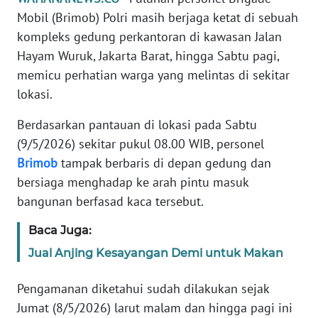
Informasi
Mobil (Brimob) Polri masih berjaga ketat di sebuah
kompleks gedung perkantoran di kawasan Jalan
INDEKS
BERITA
Hayam Wuruk, Jakarta Barat, hingga Sabtu pagi,
memicu perhatian warga yang melintas di sekitar
KONTAK
lokasi.
KAMI
Berdasarkan pantauan di lokasi pada Sabtu
INFO
(9/5/2026) sekitar pukul 08.00 WIB, personel
IKLAN
Brimob
tampak berbaris di depan gedung dan
bersiaga menghadap ke arah pintu masuk
TENTANG
bangunan berfasad kaca tersebut.
KAMI
Baca Juga:
PEDOMAN
Jual Anjing Kesayangan Demi untuk Makan
MEDIA
SIBER
Pengamanan diketahui sudah dilakukan sejak
Jumat (8/5/2026) larut malam dan hingga pagi ini
REDAKSI