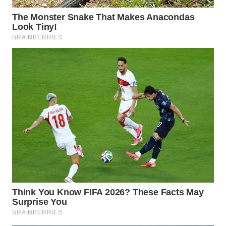
WN
MALUKU
WN
MALUT
WN
DAIRI
WN
DANAU
TOBA
WN
NIAS
WN
LANGKAT