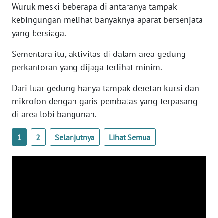
Wuruk meski beberapa di antaranya tampak
WN
BANTEN
kebingungan melihat banyaknya aparat bersenjata
yang bersiaga.
WN
Sementara itu, aktivitas di dalam area gedung
NTT
perkantoran yang dijaga terlihat minim.
WN
Dari luar gedung hanya tampak deretan kursi dan
KEPRI
mikrofon dengan garis pembatas yang terpasang
di area lobi bangunan.
WN
PAPUA
1
2
Selanjutnya
Lihat Semua
WN
PAPUA
BARAT
WN
RIAU