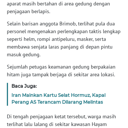
aparat masih bertahan di area gedung dengan
penjagaan berlapis.
KARIR
Selain barisan anggota Brimob, terlihat pula dua
DISCLAIMER
personel mengenakan perlengkapan taktis lengkap
seperti helm, rompi antipeluru, masker, serta
Wahana
membawa senjata laras panjang di depan pintu
News
masuk gedung.
Regional
Sejumlah petugas keamanan gedung berpakaian
WN
hitam juga tampak berjaga di sekitar area lokasi.
SUMUT
Baca Juga:
WN
Iran Mainkan Kartu Selat Hormuz, Kapal
JAKARTA
Perang AS Terancam Dilarang Melintas
WN
Di tengah penjagaan ketat tersebut, warga masih
JABAR
terlihat lalu lalang di sekitar kawasan Hayam