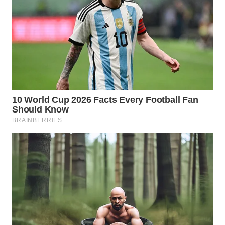
WN
NATUNA
WN
BINTAN
WN
MANDALIKA
WN
LIKUPANG
WN
LABUANBAJO
WN
BORNEO