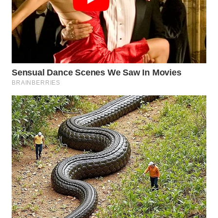
WN
KALTARA
WN
KALSEL
WN
KALTIM
WN
SULSEL
WN
GORONTALO
WN
SULUT