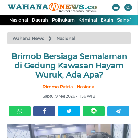
Nasional
Daerah
Polhukam
Kriminal
Ekuin
Sains-Te
WAHANA
Tutup
TV
Wahana News
Nasional
NASIONAL
Brimob Bersiaga Semalaman
di Gedung Kawasan Hayam
DAERAH
Wuruk, Ada Apa?
Rimma Patria - Nasional
POLHUKAM
Sabtu, 9 Mei 2026 - 11:36 WIB
KRIMINAL
EKUIN