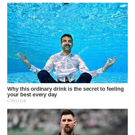
WN
PRIANGAN
TIMUR
WN
SEMARANG
WN
SOLO
WN
BOROBUDUR
WN
MADURA
WN
SURABAYA