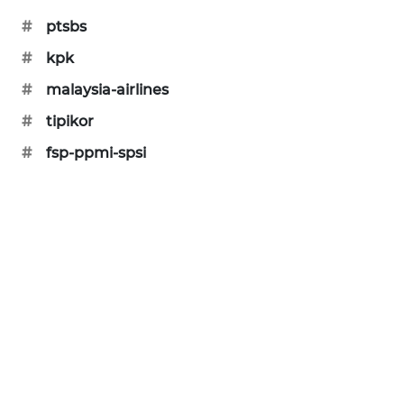
SIBARAGAS
#
ptsbs
NEWS
#
kpk
#
malaysia-airlines
METRO
SIANTAR
#
tipikor
NEWS
#
fsp-ppmi-spsi
METRO
MEDAN
NEWS
METRO
JAKARTA
NEWS
KRT
NEWS