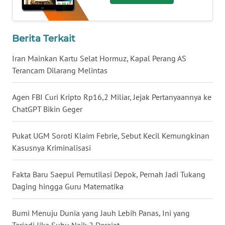
WN
BABEL
Berita Terkait
WN
Iran Mainkan Kartu Selat Hormuz, Kapal Perang AS
SUMBAR
Terancam Dilarang Melintas
WN
Agen FBI Curi Kripto Rp16,2 Miliar, Jejak Pertanyaannya ke
SUMSEL
ChatGPT Bikin Geger
WN
Pukat UGM Soroti Klaim Febrie, Sebut Kecil Kemungkinan
BENGKULU
Kasusnya Kriminalisasi
WN
Fakta Baru Saepul Pemutilasi Depok, Pernah Jadi Tukang
LAMPUNG
Daging hingga Guru Matematika
WN
JATENG
Bumi Menuju Dunia yang Jauh Lebih Panas, Ini yang
Terjadi Jika Suhu Naik 2 Derajat