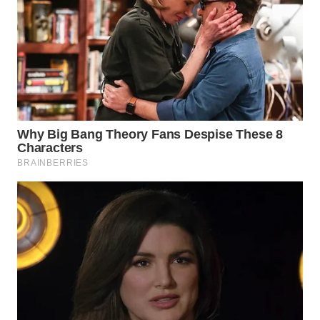
TAPANULI
TENGAH
WN DELI
SERDANG
WN
TEBING
TINGGI
WN
PAKPAK
WN
KARAWANG
WN
BEKASI