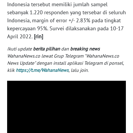
Indonesia tersebut memiliki jumlah sampel
WN
sebanyak 1.220 responden yang tersebar di seluruh
SERAMBI
Indonesia, margin of error +/- 2.83% pada tingkat
kepercayaan 95%. Survei dilaksanakan pada 10-17
WN
April 2022.
[rin]
JAMBI
Ikuti update
berita pilihan
dan
breaking news
WN
WahanaNews.co lewat Grup Telegram "WahanaNews.co
SULTRA
News Update" dengan install aplikasi Telegram di ponsel,
klik
https://t.me/WahanaNews
, lalu join.
WN
NTB
WN
SULTENG
WN
SULBAR