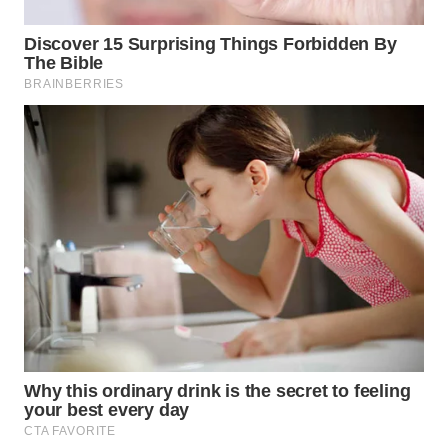
WN
NATUNA
WN
BINTAN
WN
MANDALIKA
WN
LIKUPANG
WN
LABUANBAJO
WN
BORNEO