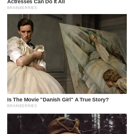
WN
TAPANULI
SELATAN
WN
TANJUNG
LESUNG
WN
KARO
WN
SIMALUNGUN
WN
LABUHANBATU
WN