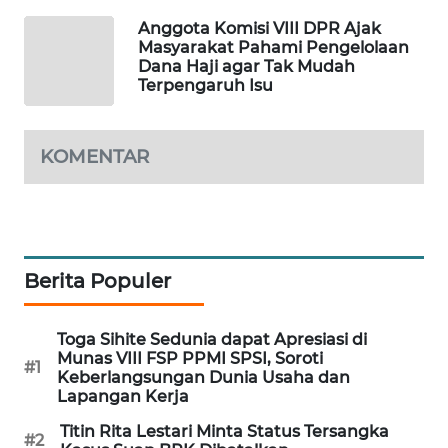
PORTAL
Anggota Komisi VIII DPR Ajak
KONSUMEN
Masyarakat Pahami Pengelolaan
Dana Haji agar Tak Mudah
Terpengaruh Isu
FORWAMKI
ALPERKLINAS
KOMENTAR
FORJASIDA
TAMBANG
NEWS
Berita Populer
SITUNGIR
Toga Sihite Sedunia dapat Apresiasi di
NEWS
Munas VIII FSP PPMI SPSI, Soroti
#1
Keberlangsungan Dunia Usaha dan
Lapangan Kerja
SIDIKALANG
NEWS
Titin Rita Lestari Minta Status Tersangka
#2