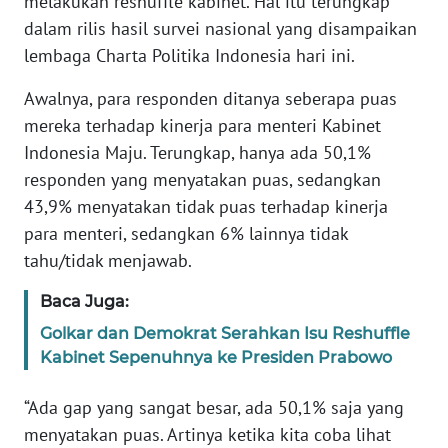
melakukan reshuffle kabinet. Hal itu terungkap
Informasi
dalam rilis hasil survei nasional yang disampaikan
INDEKS
lembaga Charta Politika Indonesia hari ini.
BERITA
Awalnya, para responden ditanya seberapa puas
mereka terhadap kinerja para menteri Kabinet
KONTAK
KAMI
Indonesia Maju. Terungkap, hanya ada 50,1%
responden yang menyatakan puas, sedangkan
INFO
43,9% menyatakan tidak puas terhadap kinerja
IKLAN
para menteri, sedangkan 6% lainnya tidak
tahu/tidak menjawab.
TENTANG
KAMI
Baca Juga:
Golkar dan Demokrat Serahkan Isu Reshuffle
PEDOMAN
Kabinet Sepenuhnya ke Presiden Prabowo
MEDIA
SIBER
“Ada gap yang sangat besar, ada 50,1% saja yang
menyatakan puas. Artinya ketika kita coba lihat
REDAKSI