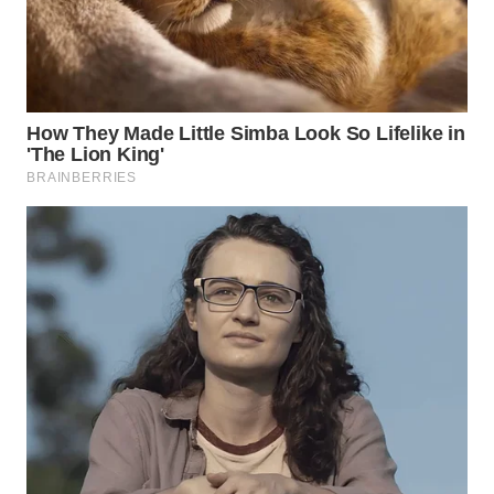
WN
BOGOR
WN
DEPOK
WN
TAPANULI
UTARA
WN
SAMOSIR
WN
PADANG
LAWAS