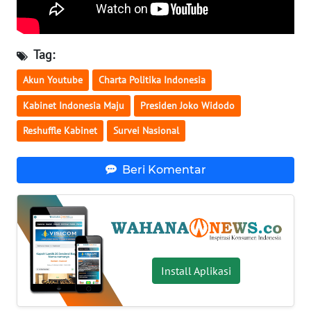
WN
BABEL
Tag:
WN
Akun Youtube
Charta Politika Indonesia
SUMBAR
Kabinet Indonesia Maju
Presiden Joko Widodo
WN
Reshuffle Kabinet
Survei Nasional
SUMSEL
Beri Komentar
WN
BENGKULU
WN
LAMPUNG
Install Aplikasi
WN
JATENG