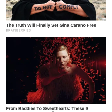
WN
MALUKU
WN
MALUT
WN
DAIRI
WN
DANAU
TOBA
WN
NIAS
WN
LANGKAT