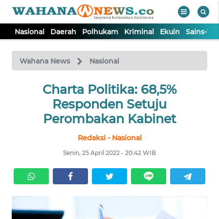
Nasional
Daerah
Polhukam
Kriminal
Ekuin
Sains-Te
WAHANA
Tutup
TV
Wahana News
Nasional
NASIONAL
Charta Politika: 68,5%
Responden Setuju
DAERAH
Perombakan Kabinet
Redaksi - Nasional
POLHUKAM
Senin, 25 April 2022 - 20:42 WIB
KRIMINAL
EKUIN