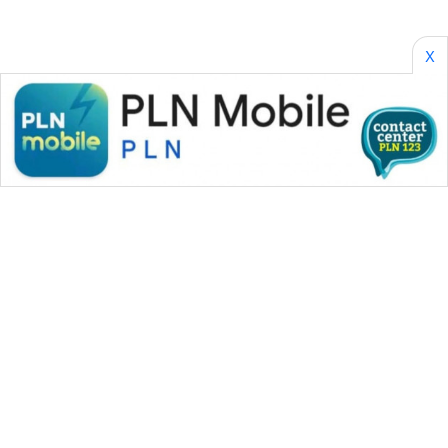
X
WAHANA MEDIA GROUP
|
|
|
WAHANA NEWS co
WAHANA TANI
WAHANA ADVOKAT