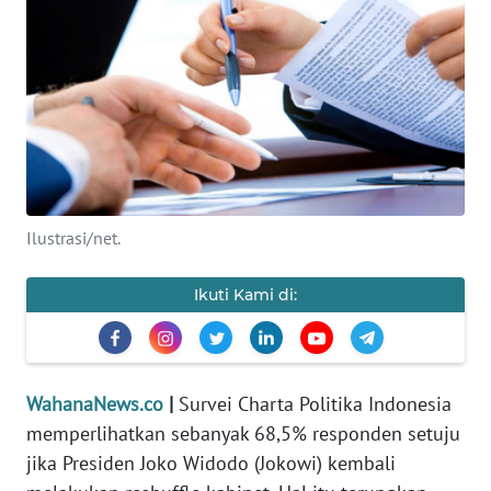
SAINS-TEKNO
KESEHATAN
INTERNASIONAL
SERBA-SERBI
Ilustrasi/net.
PENDIDIKAN
Ikuti Kami di:
OLAHRAGA
OPINI
WahanaNews.co
|
Survei Charta Politika Indonesia
memperlihatkan sebanyak 68,5% responden setuju
EDITORIAL
jika Presiden Joko Widodo (Jokowi) kembali