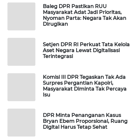
Baleg DPR Pastikan RUU
MAWAKA
Masyarakat Adat Jadi Prioritas,
ID
Nyoman Parta: Negara Tak Akan
Dirugikan
MARTABAT
NET
Setjen DPR RI Perkuat Tata Kelola
Aset Negara Lewat Digitalisasi
Terintegrasi
PLN
WATCH
Komisi III DPR Tegaskan Tak Ada
MKLI
Surpres Pergantian Kapolri,
Masyarakat Diminta Tak Percaya
Isu
LPKKI
LKKI
DPR Minta Penanganan Kasus
Bryan Ebem Proporsional, Ruang
Digital Harus Tetap Sehat
KOPEKLIN