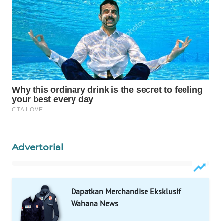
WAHANA
SPORT
WAHANA
UMKM
WAHANA
SELEB
WAHANA
PERSONA
Advertorial
WAHANA
OTOMOTIF
Dapatkan Merchandise Eksklusif
WAHANA
Wahana News
HEALTH