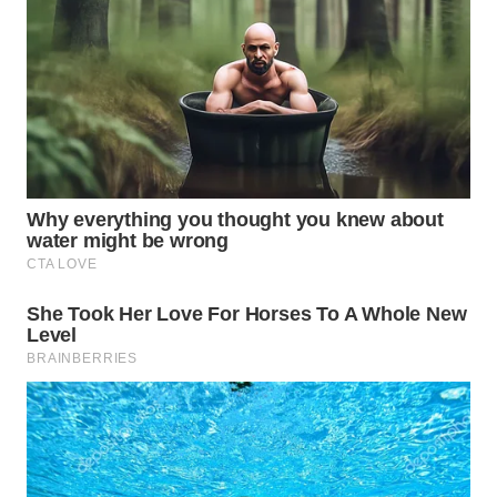
WAHANA
LISTRIK
WAHANA
TRAVEL
WAHANA
TV
WAHANANEWS
ID
WAHANANEWS
CO ID
WAHANANEWS
NET