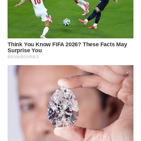
WN
PRIANGAN
TIMUR
WN
SEMARANG
WN
SOLO
WN
BOROBUDUR
WN
MADURA
WN
SURABAYA