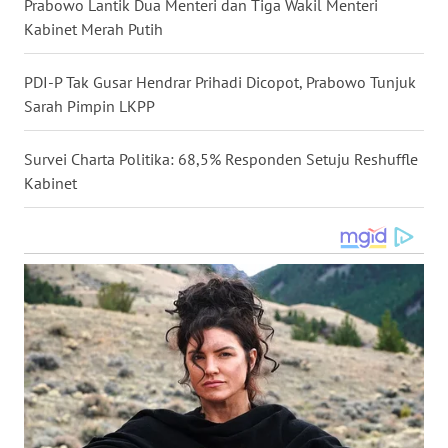
Prabowo Lantik Dua Menteri dan Tiga Wakil Menteri
WN
Kabinet Merah Putih
KALTARA
PDI-P Tak Gusar Hendrar Prihadi Dicopot, Prabowo Tunjuk
WN
Sarah Pimpin LKPP
KALSEL
Survei Charta Politika: 68,5% Responden Setuju Reshuffle
WN
Kabinet
KALTIM
WN
SULSEL
WN
GORONTALO
WN
SULUT