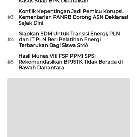
Kasus Suap BPK Dibatalkan
SIBARAGAS
Konflik Kepentingan Jadi Pemicu Korupsi,
NEWS
#3
Kementerian PANRB Dorong ASN Deklarasi
Sejak Dini
METRO
Siapkan SDM Untuk Transisi Energi, PLN
SIANTAR
#4
dan IT PLN Beri Pelatihan Energi
NEWS
Terbarukan Bagi Siswa SMA
Hasil Munas VIII FSP PPMI SPSI
METRO
#5
Rekomendasikan BPJSTK Tidak Berada di
MEDAN
Bawah Danantara
NEWS
METRO
JAKARTA
NEWS
KRT
NEWS