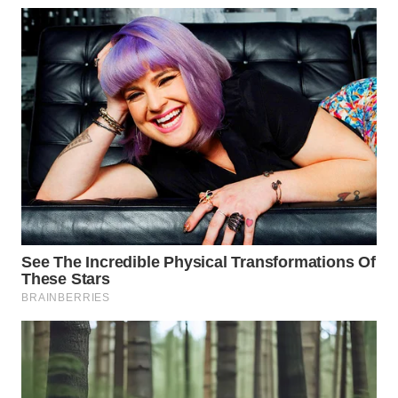
Wahana
Media
Group
WAHANA
NEWS
WAHANA
TANI
WAHANA
ADVOKAT
WAHANA
INFRASTRUKTUR
WAHANA
KONSUMEN