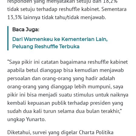
responden yang menyatakan setuju dan 18,2%
WN
tidak setuju terhadap reshuffle kabinet. Sementara
BANTEN
13,3% lainnya tidak tahu/tidak menjawab.
WN
Baca Juga:
NTT
Dari Wamenkeu ke Kementerian Lain,
Peluang Reshuffle Terbuka
WN
KEPRI
“Saya pikir ini catatan bagaimana reshuffle kabinet
apabila betul dianggap bisa kemudian menjawab
WN
persoalan dan orang-orang yang hadir adalah
PAPUA
orang-orang yang dianggap lebih mumpuni, saya
pikir ini bisa menjadi suatu stimulus untuk naiknya
WN
PAPUA
kembali kepuasan publik terhadap presiden yang
BARAT
sudah dua kali turun selama dua bulan terakhir,”
ungkap Yunarto.
WN
RIAU
Diketahui, survei yang digelar Charta Politika