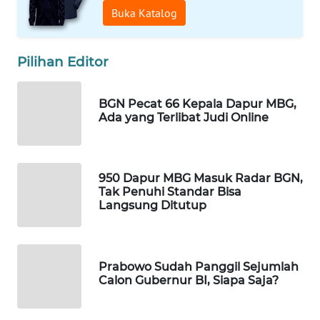
Buka Katalog
WAHANA
DESA
WISATA
Pilihan Editor
LAPAK
WAHANA
BGN Pecat 66 Kepala Dapur MBG,
Ada yang Terlibat Judi Online
Wahana
Network
950 Dapur MBG Masuk Radar BGN,
KONSUMEN
Tak Penuhi Standar Bisa
LISTRIK
Langsung Ditutup
MASYARAKAT
KELISTRIKAN
Prabowo Sudah Panggil Sejumlah
Calon Gubernur BI, Siapa Saja?
WALINKI
ID