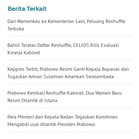
WN
Berita Terkait
NUSANTARA
Dari Wamenkeu ke Kementerian Lain, Peluang Reshuffle
Terbuka
WN
JOGJA
Bahlil Teratas Daftar Reshuffle, CELIOS Rilis Evaluasi
Kinerja Kabinet
WN
JATIM
Keppres Terbit, Prabowo Resmi Ganti Kepala Bapanas dan
Tugaskan Amran Sulaiman Amankan Swasembada
WN
BALI
Prabowo Kembali Reshuffle Kabinet, Dua Wamen Baru
WN
Resmi Dilantik di Istana
KALBAR
Para Menteri dan Kepala Badan Tegaskan Komitmen
WN
Mengabdi usai dilantik Presiden Prabowo
KALTENG