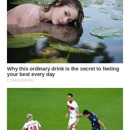
WN
INDRAMAYU
WN
KUNINGAN
WN
MAJALENGKA
WN
SUBANG
WN
SUKABUMI
WN
PURWAKARTA