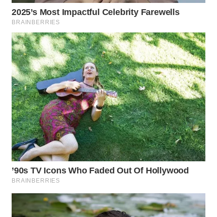
WN
SUMEDANG
WN
CIANJUR
WN
KEPULAUAN
SERIBU
WN
TANGERANG
WN
BINJAI
WN
CIREBON