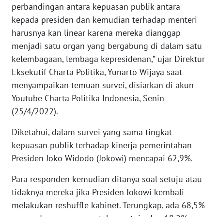
perbandingan antara kepuasan publik antara
kepada presiden dan kemudian terhadap menteri
KARIR
harusnya kan linear karena mereka dianggap
menjadi satu organ yang bergabung di dalam satu
DISCLAIMER
kelembagaan, lembaga kepresidenan,” ujar Direktur
Eksekutif Charta Politika, Yunarto Wijaya saat
Wahana
News
menyampaikan temuan survei, disiarkan di akun
Regional
Youtube Charta Politika Indonesia, Senin
(25/4/2022).
WN
SUMUT
Diketahui, dalam survei yang sama tingkat
kepuasan publik terhadap kinerja pemerintahan
WN
Presiden Joko Widodo (Jokowi) mencapai 62,9%.
JAKARTA
Para responden kemudian ditanya soal setuju atau
WN
tidaknya mereka jika Presiden Jokowi kembali
JABAR
melakukan reshuffle kabinet. Terungkap, ada 68,5%