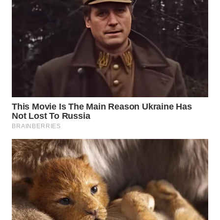
TAPANULI
TENGAH
WN DELI
SERDANG
WN
TEBING
TINGGI
WN
PAKPAK
WN
KARAWANG
WN
BEKASI