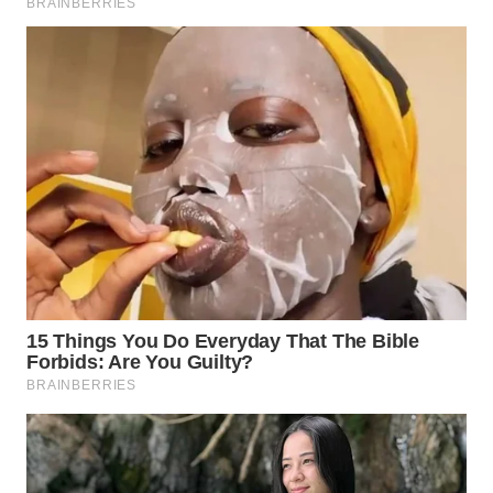
WN
PRIANGAN
TIMUR
WN
SEMARANG
WN
SOLO
WN
BOROBUDUR
WN
MADURA
WN
SURABAYA