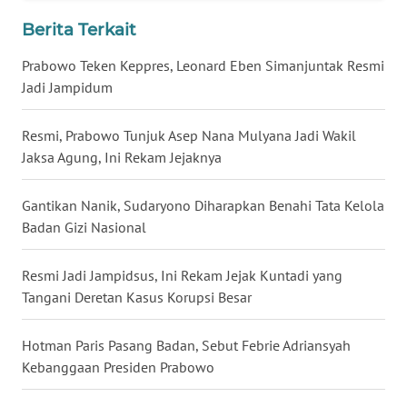
WN
Berita Terkait
NUSANTARA
Prabowo Teken Keppres, Leonard Eben Simanjuntak Resmi
Jadi Jampidum
WN
JOGJA
Resmi, Prabowo Tunjuk Asep Nana Mulyana Jadi Wakil
Jaksa Agung, Ini Rekam Jejaknya
WN
JATIM
Gantikan Nanik, Sudaryono Diharapkan Benahi Tata Kelola
WN
Badan Gizi Nasional
BALI
Resmi Jadi Jampidsus, Ini Rekam Jejak Kuntadi yang
WN
Tangani Deretan Kasus Korupsi Besar
KALBAR
Hotman Paris Pasang Badan, Sebut Febrie Adriansyah
WN
Kebanggaan Presiden Prabowo
KALTENG