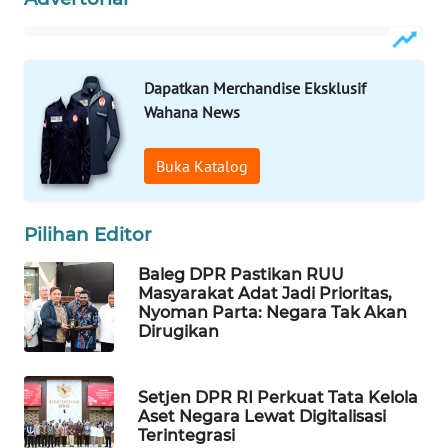
WAHANA
SPORT
Dapatkan Merchandise Eksklusif
WAHANA
Wahana News
UMKM
Buka Katalog
WAHANA
SELEB
Pilihan Editor
WAHANA
PERSONA
Baleg DPR Pastikan RUU
Masyarakat Adat Jadi Prioritas,
Nyoman Parta: Negara Tak Akan
WAHANA
Dirugikan
OTOMOTIF
WAHANA
Setjen DPR RI Perkuat Tata Kelola
HEALTH
Aset Negara Lewat Digitalisasi
Terintegrasi