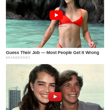
WN
NATUNA
WN
BINTAN
WN
MANDALIKA
WN
LIKUPANG
WN
LABUANBAJO
WN
BORNEO