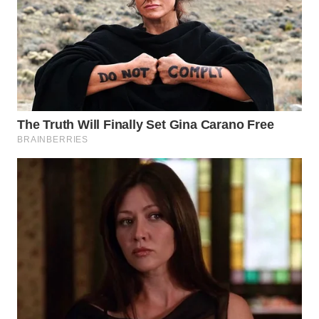
WN
SUMEDANG
WN
CIANJUR
WN
KEPULAUAN
SERIBU
WN
TANGERANG
WN
BINJAI
WN
CIREBON