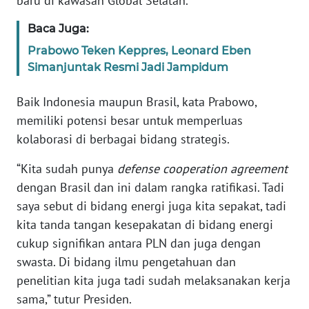
baru di kawasan Global Selatan.
WN
BANTEN
Baca Juga:
Prabowo Teken Keppres, Leonard Eben
WN
Simanjuntak Resmi Jadi Jampidum
NTT
Baik Indonesia maupun Brasil, kata Prabowo,
WN
memiliki potensi besar untuk memperluas
KEPRI
kolaborasi di berbagai bidang strategis.
WN
“Kita sudah punya
defense cooperation agreement
PAPUA
dengan Brasil dan ini dalam rangka ratifikasi. Tadi
saya sebut di bidang energi juga kita sepakat, tadi
WN
kita tanda tangan kesepakatan di bidang energi
PAPUA
cukup signifikan antara PLN dan juga dengan
BARAT
swasta. Di bidang ilmu pengetahuan dan
penelitian kita juga tadi sudah melaksanakan kerja
WN
RIAU
sama,” tutur Presiden.