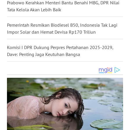
Prabowo Kerahkan Menteri Bantu Benahi MBG, DPR Nilai
WN
Tata Kelola Akan Lebih Baik
KALTARA
Pemerintah Resmikan Biodiesel B50, Indonesia Tak Lagi
WN
Impor Solar dan Hemat Devisa Rp170 Triliun
KALSEL
Komisi I DPR Dukung Perpres Pertahanan 2025-2029,
WN
Dave: Penting Jaga Keutuhan Bangsa
KALTIM
WN
SULSEL
WN
GORONTALO
WN
SULUT