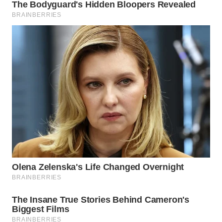
WN
TAPANULI
SELATAN
WN
TANJUNG
LESUNG
WN
KARO
WN
SIMALUNGUN
WN
LABUHANBATU
WN