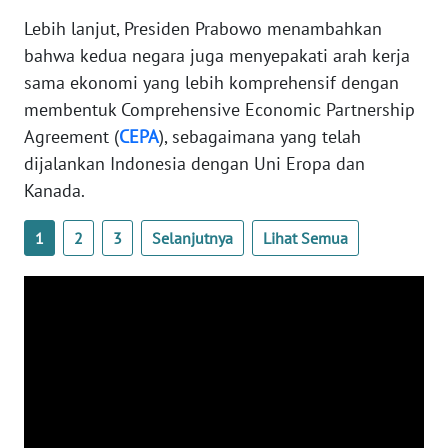
Lebih lanjut, Presiden Prabowo menambahkan
WN
bahwa kedua negara juga menyepakati arah kerja
SERAMBI
sama ekonomi yang lebih komprehensif dengan
WN
membentuk Comprehensive Economic Partnership
JAMBI
Agreement (
CEPA
), sebagaimana yang telah
dijalankan Indonesia dengan Uni Eropa dan
WN
Kanada.
SULTRA
1
2
3
Selanjutnya
Lihat Semua
WN
NTB
WN
SULTENG
WN
SULBAR