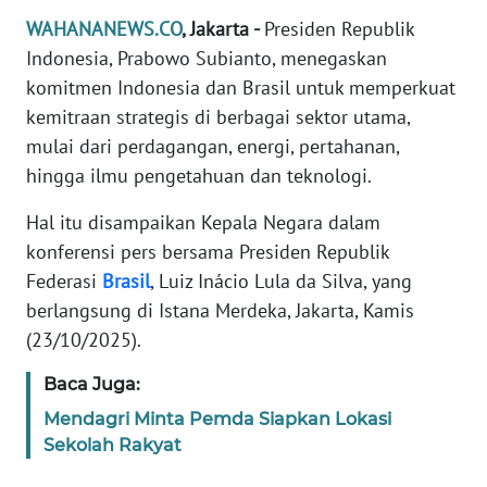
Informasi
WAHANANEWS.CO
, Jakarta -
Presiden Republik
INDEKS
Indonesia, Prabowo Subianto, menegaskan
BERITA
komitmen Indonesia dan Brasil untuk memperkuat
kemitraan strategis di berbagai sektor utama,
KONTAK
mulai dari perdagangan, energi, pertahanan,
KAMI
hingga ilmu pengetahuan dan teknologi.
INFO
Hal itu disampaikan Kepala Negara dalam
IKLAN
konferensi pers bersama Presiden Republik
Federasi
Brasil
, Luiz Inácio Lula da Silva, yang
TENTANG
berlangsung di Istana Merdeka, Jakarta, Kamis
KAMI
(23/10/2025).
PEDOMAN
Baca Juga:
MEDIA
Mendagri Minta Pemda Siapkan Lokasi
SIBER
Sekolah Rakyat
REDAKSI