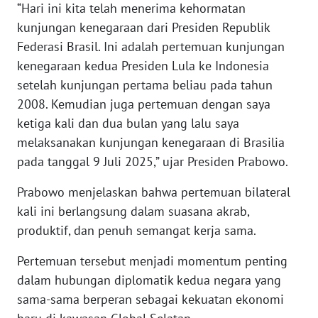
“Hari ini kita telah menerima kehormatan
kunjungan kenegaraan dari Presiden Republik
KARIR
Federasi Brasil. Ini adalah pertemuan kunjungan
kenegaraan kedua Presiden Lula ke Indonesia
DISCLAIMER
setelah kunjungan pertama beliau pada tahun
2008. Kemudian juga pertemuan dengan saya
Wahana
News
ketiga kali dan dua bulan yang lalu saya
Regional
melaksanakan kunjungan kenegaraan di Brasilia
pada tanggal 9 Juli 2025,” ujar Presiden Prabowo.
WN
SUMUT
Prabowo menjelaskan bahwa pertemuan bilateral
kali ini berlangsung dalam suasana akrab,
WN
produktif, dan penuh semangat kerja sama.
JAKARTA
Pertemuan tersebut menjadi momentum penting
WN
dalam hubungan diplomatik kedua negara yang
JABAR
sama-sama berperan sebagai kekuatan ekonomi