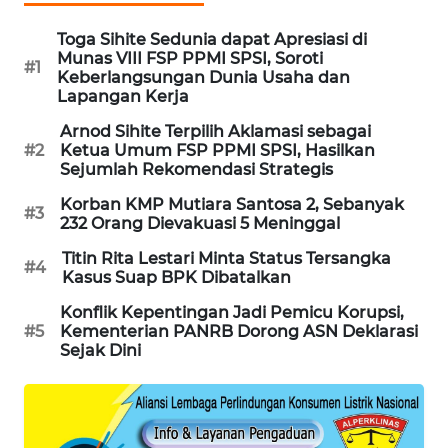
PORTAL
Toga Sihite Sedunia dapat Apresiasi di
KONSUMEN
Munas VIII FSP PPMI SPSI, Soroti
#1
Keberlangsungan Dunia Usaha dan
FORWAMKI
Lapangan Kerja
Arnod Sihite Terpilih Aklamasi sebagai
ALPERKLINAS
#2
Ketua Umum FSP PPMI SPSI, Hasilkan
Sejumlah Rekomendasi Strategis
FORJASIDA
Korban KMP Mutiara Santosa 2, Sebanyak
#3
232 Orang Dievakuasi 5 Meninggal
TAMBANG
Titin Rita Lestari Minta Status Tersangka
#4
NEWS
Kasus Suap BPK Dibatalkan
Konflik Kepentingan Jadi Pemicu Korupsi,
SITUNGIR
#5
Kementerian PANRB Dorong ASN Deklarasi
NEWS
Sejak Dini
SIDIKALANG
NEWS