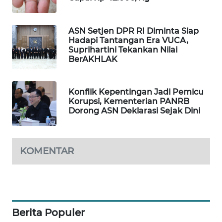
MAWAKA
ID
ASN Setjen DPR RI Diminta Siap
Hadapi Tantangan Era VUCA,
Suprihartini Tekankan Nilai
MARTABAT
BerAKHLAK
NET
PLN
Konflik Kepentingan Jadi Pemicu
WATCH
Korupsi, Kementerian PANRB
Dorong ASN Deklarasi Sejak Dini
MKLI
KOMENTAR
LPKKI
LKKI
KOPEKLIN
Berita Populer