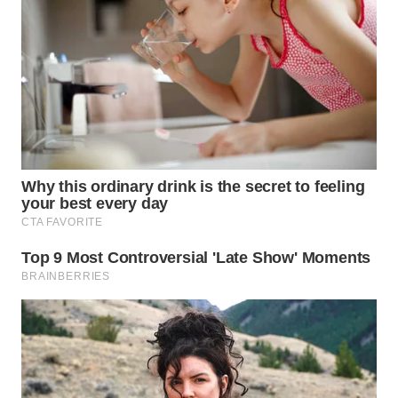
WN
BOGOR
WN
DEPOK
WN
TAPANULI
UTARA
WN
SAMOSIR
WN
PADANG
LAWAS