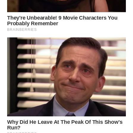
WN
INDRAMAYU
WN
KUNINGAN
WN
MAJALENGKA
WN
SUBANG
WN
SUKABUMI
WN
PURWAKARTA