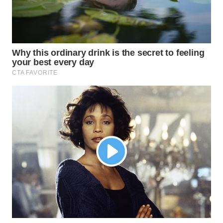
WN
MALUKU
WN
MALUT
WN
DAIRI
WN
DANAU
TOBA
WN
NIAS
WN
LANGKAT