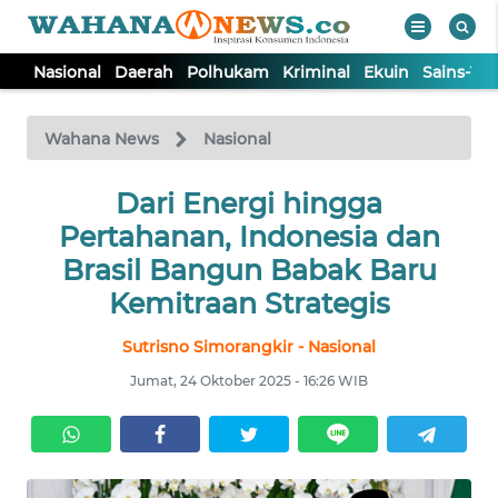
Nasional
Daerah
Polhukam
Kriminal
Ekuin
Sains-Te
WAHANA
Tutup
TV
Wahana News
Nasional
NASIONAL
Dari Energi hingga
Pertahanan, Indonesia dan
DAERAH
Brasil Bangun Babak Baru
Kemitraan Strategis
POLHUKAM
Sutrisno Simorangkir - Nasional
Jumat, 24 Oktober 2025 - 16:26 WIB
KRIMINAL
EKUIN