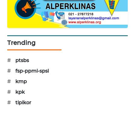
SIBARAGAS
NEWS
METRO
SIANTAR
Trending
NEWS
METRO
#
ptsbs
MEDAN
#
fsp-ppmi-spsi
NEWS
#
kmp
METRO
#
kpk
JAKARTA
NEWS
#
tipikor
KRT
NEWS