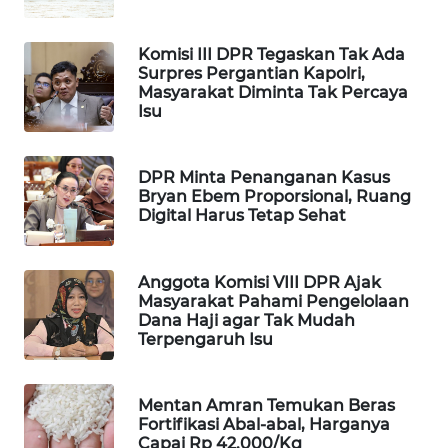
WAHANA
DESA
Komisi III DPR Tegaskan Tak Ada
WISATA
Surpres Pergantian Kapolri,
Masyarakat Diminta Tak Percaya
Isu
LAPAK
WAHANA
DPR Minta Penanganan Kasus
Wahana
Bryan Ebem Proporsional, Ruang
Network
Digital Harus Tetap Sehat
KONSUMEN
LISTRIK
Anggota Komisi VIII DPR Ajak
Masyarakat Pahami Pengelolaan
Dana Haji agar Tak Mudah
MASYARAKAT
Terpengaruh Isu
KELISTRIKAN
Mentan Amran Temukan Beras
WALINKI
Fortifikasi Abal-abal, Harganya
ID
Capai Rp 42.000/Kg