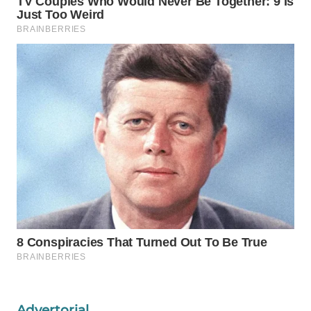
WAHANA
LISTRIK
WAHANA
TRAVEL
WAHANA
TV
WAHANANEWS
ID
WAHANANEWS
CO ID
WAHANANEWS
NET
Advertorial