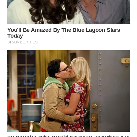
Wahana
Media
Group
WAHANA
NEWS
WAHANA
TANI
WAHANA
ADVOKAT
WAHANA
INFRASTRUKTUR
WAHANA
KONSUMEN