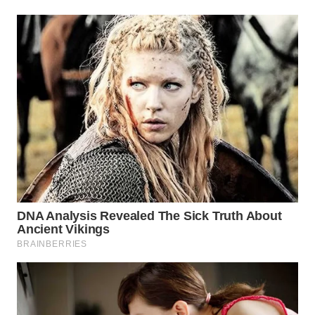
TAPANULI
TENGAH
WN DELI
SERDANG
WN
TEBING
TINGGI
WN
PAKPAK
WN
KARAWANG
WN
BEKASI