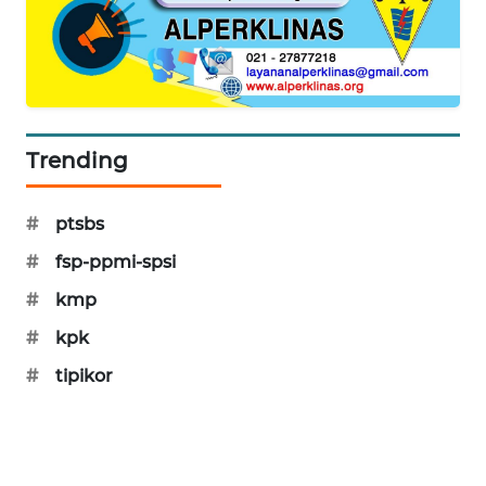
MAWAKA
ID
MARTABAT
NET
Trending
PLN
WATCH
#
ptsbs
#
fsp-ppmi-spsi
MKLI
#
kmp
LPKKI
#
kpk
#
tipikor
LKKI
KOPEKLIN