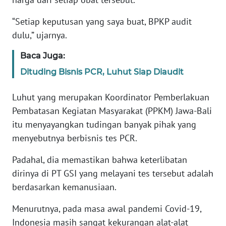
“Setiap keputusan yang saya buat, BPKP audit
KARIR
dulu,” ujarnya.
DISCLAIMER
Baca Juga:
Dituding Bisnis PCR, Luhut Siap Diaudit
Wahana
News
Regional
Luhut yang merupakan Koordinator Pemberlakuan
Pembatasan Kegiatan Masyarakat (PPKM) Jawa-Bali
WN
itu menyayangkan tudingan banyak pihak yang
SUMUT
menyebutnya berbisnis tes PCR.
Padahal, dia memastikan bahwa keterlibatan
WN
JAKARTA
dirinya di PT GSI yang melayani tes tersebut adalah
berdasarkan kemanusiaan.
WN
Menurutnya, pada masa awal pandemi Covid-19,
JABAR
Indonesia masih sangat kekurangan alat-alat