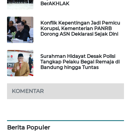
BerAKHLAK
WAHANA
SPORT
Konflik Kepentingan Jadi Pemicu
Korupsi, Kementerian PANRB
WAHANA
Dorong ASN Deklarasi Sejak Dini
UMKM
WAHANA
Surahman Hidayat Desak Polisi
SELEB
Tangkap Pelaku Begal Remaja di
Bandung hingga Tuntas
WAHANA
PERSONA
KOMENTAR
WAHANA
OTOMOTIF
WAHANA
HEALTH
Berita Populer