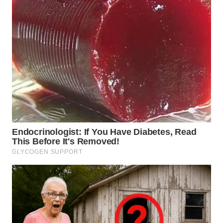
WN
NUSANTARA
WN
JOGJA
WN
JATIM
WN
BALI
WN
KALBAR
WN
KALTENG