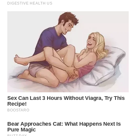
WN
TAPANULI
SELATAN
WN
TANJUNG
LESUNG
WN
KARO
WN
SIMALUNGUN
WN
LABUHANBATU
WN