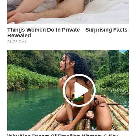
WN
INDRAMAYU
WN
KUNINGAN
WN
MAJALENGKA
WN
SUBANG
WN
SUKABUMI
WN
PURWAKARTA