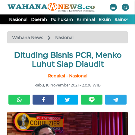
Nasional
Daerah
Polhukam
Kriminal
Ekuin
Sains-Te
WAHANA
Tutup
TV
Wahana News
Nasional
NASIONAL
Dituding Bisnis PCR, Menko
Luhut Siap Diaudit
DAERAH
Redaksi - Nasional
Rabu, 10 November 2021 - 23:38 WIB
POLHUKAM
KRIMINAL
EKUIN