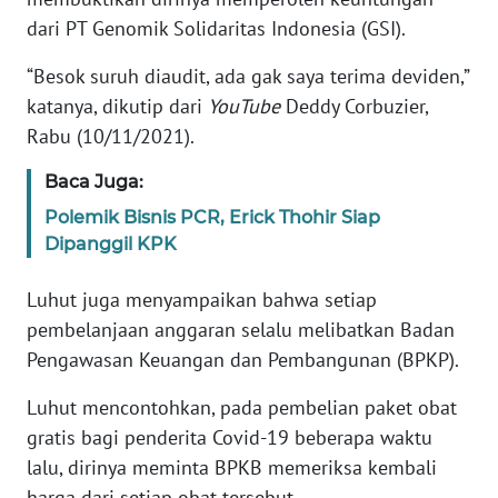
Informasi
dari PT Genomik Solidaritas Indonesia (GSI).
INDEKS
“Besok suruh diaudit, ada gak saya terima deviden,”
BERITA
katanya, dikutip dari
YouTube
Deddy Corbuzier,
Rabu (10/11/2021).
KONTAK
KAMI
Baca Juga:
Polemik Bisnis PCR, Erick Thohir Siap
INFO
Dipanggil KPK
IKLAN
Luhut juga menyampaikan bahwa setiap
TENTANG
pembelanjaan anggaran selalu melibatkan Badan
KAMI
Pengawasan Keuangan dan Pembangunan (BPKP).
PEDOMAN
Luhut mencontohkan, pada pembelian paket obat
MEDIA
SIBER
gratis bagi penderita Covid-19 beberapa waktu
lalu, dirinya meminta BPKB memeriksa kembali
REDAKSI
harga dari setiap obat tersebut.