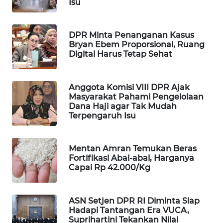
Isu
WAHANA
LISTRIK
DPR Minta Penanganan Kasus
Bryan Ebem Proporsional, Ruang
WAHANA
Digital Harus Tetap Sehat
TRAVEL
Anggota Komisi VIII DPR Ajak
WAHANA
Masyarakat Pahami Pengelolaan
TV
Dana Haji agar Tak Mudah
Terpengaruh Isu
WAHANANEWS
ID
Mentan Amran Temukan Beras
Fortifikasi Abal-abal, Harganya
WAHANANEWS
Capai Rp 42.000/Kg
CO ID
WAHANANEWS
ASN Setjen DPR RI Diminta Siap
NET
Hadapi Tantangan Era VUCA,
Suprihartini Tekankan Nilai