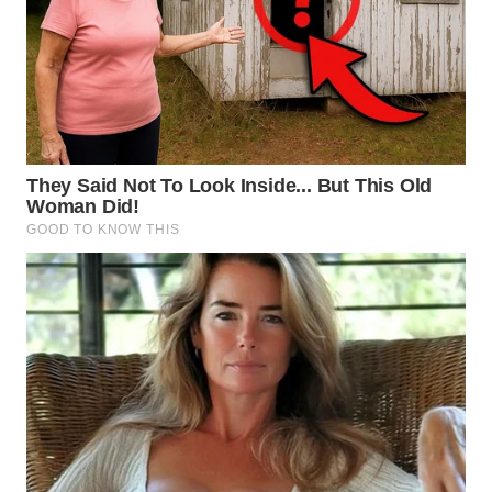
WN
KALTARA
WN
KALSEL
WN
KALTIM
WN
SULSEL
WN
GORONTALO
WN
SULUT