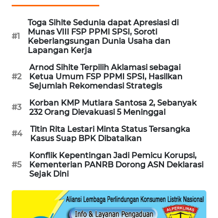
WAHANA
DESA
Toga Sihite Sedunia dapat Apresiasi di
WISATA
Munas VIII FSP PPMI SPSI, Soroti
#1
Keberlangsungan Dunia Usaha dan
Lapangan Kerja
LAPAK
WAHANA
Arnod Sihite Terpilih Aklamasi sebagai
#2
Ketua Umum FSP PPMI SPSI, Hasilkan
Sejumlah Rekomendasi Strategis
Wahana
Network
Korban KMP Mutiara Santosa 2, Sebanyak
#3
232 Orang Dievakuasi 5 Meninggal
KONSUMEN
Titin Rita Lestari Minta Status Tersangka
#4
LISTRIK
Kasus Suap BPK Dibatalkan
Konflik Kepentingan Jadi Pemicu Korupsi,
MASYARAKAT
#5
Kementerian PANRB Dorong ASN Deklarasi
KELISTRIKAN
Sejak Dini
WALINKI
ID