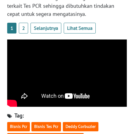
WN
terkait Tes PCR sehingga dibutuhkan tindakan
BANTEN
cepat untuk segera mengatasinya.
WN
1
2
Selanjutnya
Lihat Semua
NTT
WN
KEPRI
WN
PAPUA
WN
PAPUA
BARAT
Tag:
WN
Bisnis Pcr
Bisnis Tes Pcr
Deddy Corbuzier
RIAU