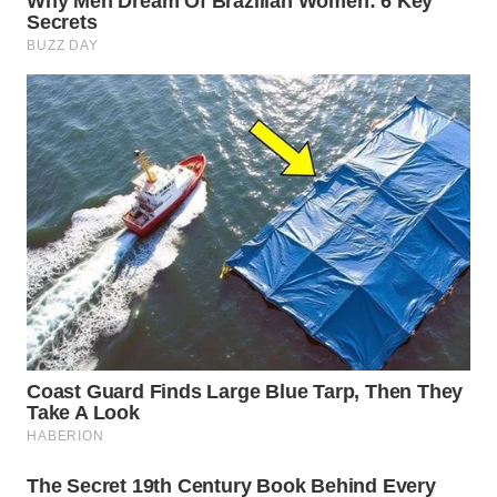
WN
PRIANGAN
TIMUR
WN
SEMARANG
WN
SOLO
WN
BOROBUDUR
WN
MADURA
WN
SURABAYA