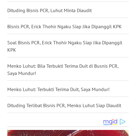
WN
Dituding Bisnis PCR, Luhut Minta Diaudit
BABEL
Bisnis PCR, Erick Thohir Ngaku Siap Jika Dipanggil KPK
WN
SUMBAR
Soal Bisnis PCR, Erick Thohir Ngaku Siap Jika Dipanggil
KPK
WN
SUMSEL
Menko Luhut: Bila Terbukti Terima Duit di Busnis PCR,
Saya Mundur!
WN
BENGKULU
Menko Luhut: Terbukti Terima Duit, Saya Mundur!
WN
Dituding Terlibat Bisnis PCR, Menko Luhut Siap Diaudit
LAMPUNG
WN
JATENG