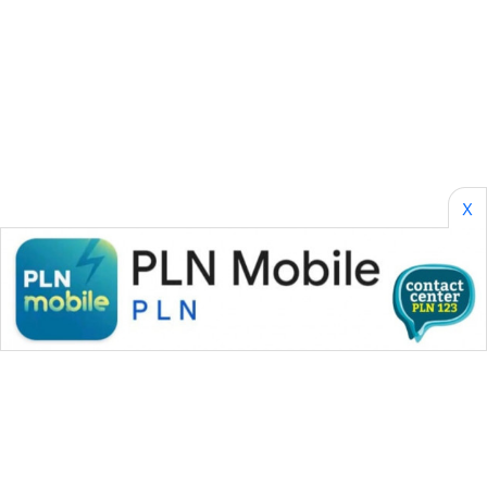
SONYA
ASA
NEWS
X