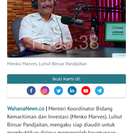
SAINS-TEKNO
KESEHATAN
INTERNASIONAL
SERBA-SERBI
Menko Marves, Luhut Binsar Pandjaitan
PENDIDIKAN
Ikuti Kami di:
OLAHRAGA
OPINI
WahanaNews.co
|
Menteri Koordinator Bidang
Kemaritiman dan Investasi (Menko Marves), Luhut
EDITORIAL
Binsar Pandjaitan, mengaku siap diaudit untuk
membuktikan dirinya memperoleh keuntungan