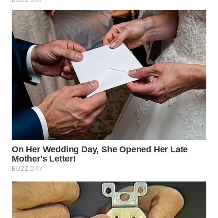
TAPANULI
TENGAH
WN DELI
SERDANG
WN
TEBING
TINGGI
WN
PAKPAK
WN
KARAWANG
WN
BEKASI