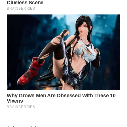
WN
NATUNA
WN
BINTAN
WN
MANDALIKA
WN
LIKUPANG
WN
LABUANBAJO
WN
BORNEO