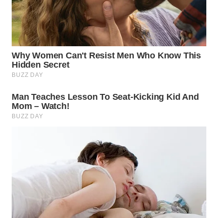
WN
SUMEDANG
WN
CIANJUR
WN
KEPULAUAN
SERIBU
WN
TANGERANG
WN
BINJAI
WN
CIREBON