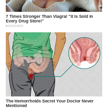
WN
MALUKU
WN
MALUT
WN
DAIRI
WN
DANAU
TOBA
WN
NIAS
WN
LANGKAT