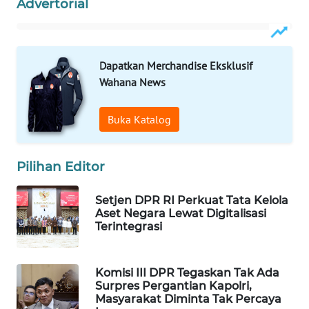
Advertorial
Wahana
Media
Group
Dapatkan Merchandise Eksklusif
WAHANA
Wahana News
NEWS
Buka Katalog
WAHANA
TANI
Pilihan Editor
WAHANA
ADVOKAT
Setjen DPR RI Perkuat Tata Kelola
Aset Negara Lewat Digitalisasi
Terintegrasi
WAHANA
INFRASTRUKTUR
Komisi III DPR Tegaskan Tak Ada
WAHANA
Surpres Pergantian Kapolri,
KONSUMEN
Masyarakat Diminta Tak Percaya