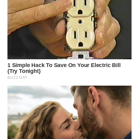
WN
BOGOR
WN
DEPOK
WN
TAPANULI
UTARA
WN
SAMOSIR
WN
PADANG
LAWAS