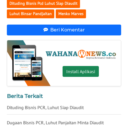
Dituding Bisnis Pcd Luhut Siap Diaudit
WN
Luhut Binsar Pandjaitan
Menko Marves
SERAMBI
Beri Komentar
WN
JAMBI
WN
SULTRA
Install Aplikasi
WN
NTB
WN
Berita Terkait
SULTENG
Dituding Bisnis PCR, Luhut Siap Diaudit
WN
SULBAR
Dugaan Bisnis PCR, Luhut Panjaitan Minta Diaudit