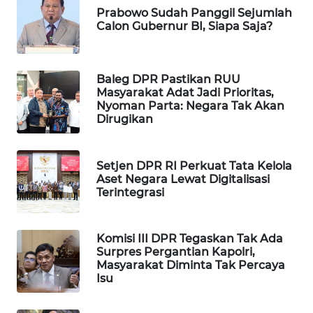
Prabowo Sudah Panggil Sejumlah
WAHANA
Calon Gubernur BI, Siapa Saja?
LISTRIK
WAHANA
Baleg DPR Pastikan RUU
TRAVEL
Masyarakat Adat Jadi Prioritas,
Nyoman Parta: Negara Tak Akan
Dirugikan
WAHANA
TV
Setjen DPR RI Perkuat Tata Kelola
WAHANANEWS
Aset Negara Lewat Digitalisasi
ID
Terintegrasi
WAHANANEWS
Komisi III DPR Tegaskan Tak Ada
CO ID
Surpres Pergantian Kapolri,
Masyarakat Diminta Tak Percaya
Isu
WAHANANEWS
NET