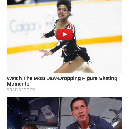
WN
PRIANGAN
TIMUR
WN
SEMARANG
WN
SOLO
WN
BOROBUDUR
WN
MADURA
WN
SURABAYA