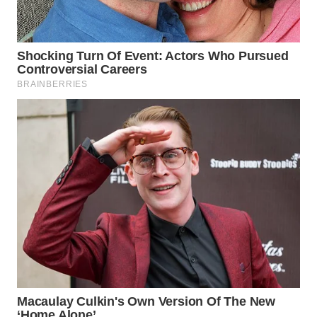
WN
TAPANULI
SELATAN
WN
TANJUNG
LESUNG
WN
KARO
WN
SIMALUNGUN
WN
LABUHANBATU
WN