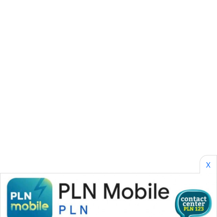
SONYA
ASA
NEWS
X