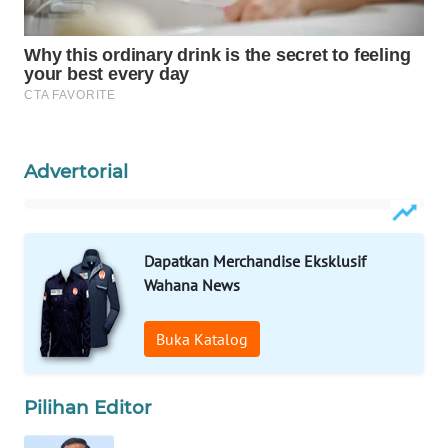
Wahana
Media
Group
WAHANA
NEWS
Advertorial
WAHANA
TANI
WAHANA
Dapatkan Merchandise Eksklusif
ADVOKAT
Wahana News
WAHANA
Buka Katalog
INFRASTRUKTUR
WAHANA
Pilihan Editor
KONSUMEN