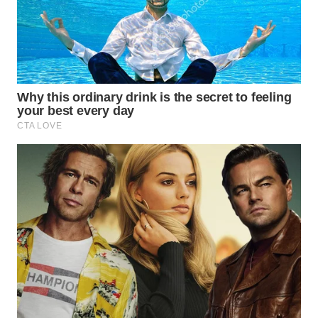
WN
BABEL
WN
SUMBAR
WN
SUMSEL
WN
BENGKULU
WN
LAMPUNG
WN
JATENG