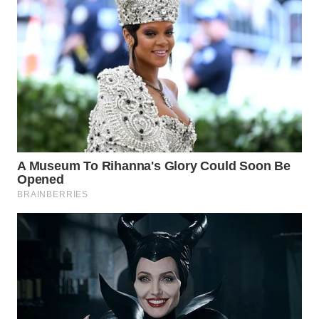
WN
BOGOR
WN
DEPOK
WN
TAPANULI
UTARA
WN
SAMOSIR
WN
PADANG
LAWAS