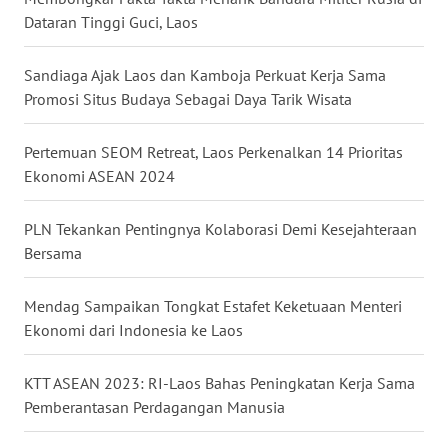
WN
Dataran Tinggi Guci, Laos
BANTEN
Sandiaga Ajak Laos dan Kamboja Perkuat Kerja Sama
WN
Promosi Situs Budaya Sebagai Daya Tarik Wisata
NTT
Pertemuan SEOM Retreat, Laos Perkenalkan 14 Prioritas
WN
Ekonomi ASEAN 2024
KEPRI
PLN Tekankan Pentingnya Kolaborasi Demi Kesejahteraan
WN
Bersama
PAPUA
Mendag Sampaikan Tongkat Estafet Keketuaan Menteri
WN
Ekonomi dari Indonesia ke Laos
PAPUA
BARAT
KTT ASEAN 2023: RI-Laos Bahas Peningkatan Kerja Sama
Pemberantasan Perdagangan Manusia
WN
RIAU