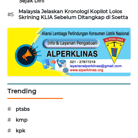
Sejak Dini
MAWAKA
Malaysia Jelaskan Kronologi Kopilot Lolos
#5
ID
Skrining KLIA Sebelum Ditangkap di Soetta
MARTABAT
NET
PLN
WATCH
MKLI
Trending
LPKKI
#
ptsbs
LKKI
#
kmp
KOPEKLIN
#
kpk