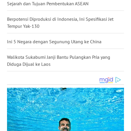
Sejarah dan Tujuan Pembentukan ASEAN
WN
SERAMBI
Berpotensi Diproduksi di Indonesia, Ini Spesifikasi Jet
Tempur Yak-130
WN
JAMBI
Ini 5 Negara dengan Segunung Utang ke China
WN
Walikota Sukabumi Janji Bantu Pulangkan Pria yang
SULTRA
Diduga Dijual ke Laos
WN
NTB
WN
SULTENG
WN
SULBAR