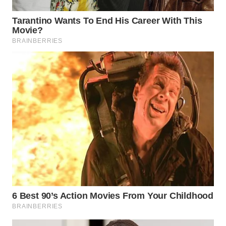
WN
NUSANTARA
WN
JOGJA
WN
JATIM
WN
BALI
WN
KALBAR
WN
KALTENG