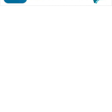
WAHANA MEDIA GROUP
|
|
|
WAHANA NEWS co
WAHANA TANI
WAHANA ADVOKAT
|
|
WAHANA INFRASTRUKTUR
WAHANA KONSUMEN
|
|
|
WAHANA LISTRIK
WAHANA TRAVEL
WAHANA TV
|
|
|
WAHANANEWS id
WAHANANEWS CO ID
WAHANANEWS NET
|
|
|
WAHANA SPORT ID
Wahana UMKM
Wahana Seleb
|
|
|
Wahana Persona
Wahana Otomotif
Wahana Health
|
Wahana Desa Wisata
Lapak Wahana