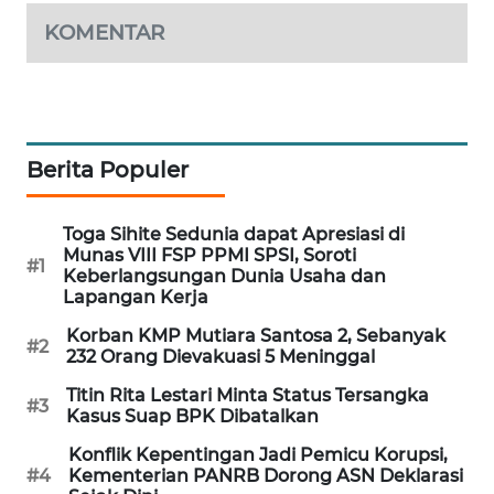
WAHANA
KOMENTAR
DESA
WISATA
LAPAK
WAHANA
Berita Populer
Wahana
Network
Toga Sihite Sedunia dapat Apresiasi di
Munas VIII FSP PPMI SPSI, Soroti
#1
Keberlangsungan Dunia Usaha dan
KONSUMEN
Lapangan Kerja
LISTRIK
Korban KMP Mutiara Santosa 2, Sebanyak
#2
232 Orang Dievakuasi 5 Meninggal
MASYARAKAT
KELISTRIKAN
Titin Rita Lestari Minta Status Tersangka
#3
Kasus Suap BPK Dibatalkan
WALINKI
Konflik Kepentingan Jadi Pemicu Korupsi,
ID
#4
Kementerian PANRB Dorong ASN Deklarasi