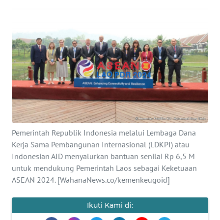
SAINS-TEKNO
KESEHATAN
INTERNASIONAL
SERBA-SERBI
PENDIDIKAN
Pemerintah Republik Indonesia melalui Lembaga Dana
OLAHRAGA
Kerja Sama Pembangunan Internasional (LDKPI) atau
Indonesian AID menyalurkan bantuan senilai Rp 6,5 M
untuk mendukung Pemerintah Laos sebagai Keketuaan
OPINI
ASEAN 2024. [WahanaNews.co/kemenkeugoid]
EDITORIAL
Ikuti Kami di: