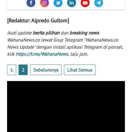
Informasi
INDEKS
[Redaktur: Alpredo Gultom]
BERITA
Ikuti update
berita pilihan
dan
breaking news
KONTAK
WahanaNews.co lewat Grup Telegram "WahanaNews.co
KAMI
News Update" dengan install aplikasi Telegram di ponsel,
klik
https://t.me/WahanaNews
, lalu join.
INFO
IKLAN
1
2
Sebelumnya
Lihat Semua
TENTANG
KAMI
PEDOMAN
MEDIA
SIBER
REDAKSI