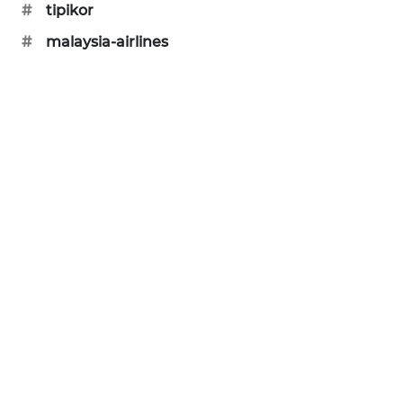
#
tipikor
PORTAL
KONSUMEN
#
malaysia-airlines
FORWAMKI
ALPERKLINAS
FORJASIDA
TAMBANG
NEWS
SITUNGIR
NEWS
SIDIKALANG
NEWS