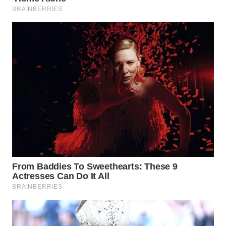
TAPANULI
TENGAH
WN DELI
SERDANG
WN
TEBING
TINGGI
WN
PAKPAK
WN
KARAWANG
WN
BEKASI