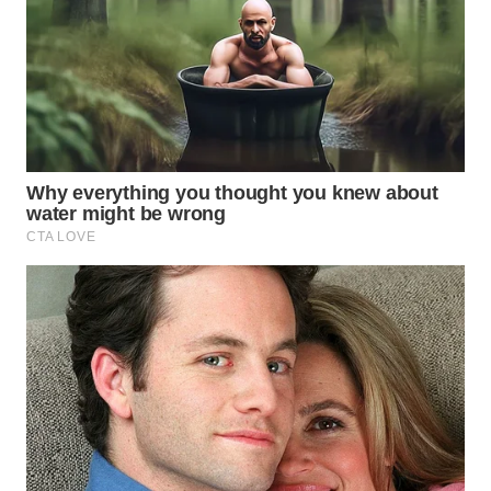
WN
MALUKU
WN
MALUT
WN
DAIRI
WN
DANAU
TOBA
WN
NIAS
WN
LANGKAT