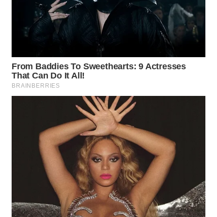
WN
SUMEDANG
WN
CIANJUR
WN
KEPULAUAN
SERIBU
WN
TANGERANG
WN
BINJAI
WN
CIREBON