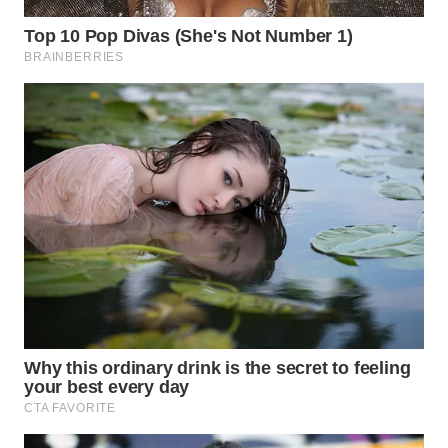
WN
INDRAMAYU
WN
KUNINGAN
WN
MAJALENGKA
WN
SUBANG
WN
SUKABUMI
WN
PURWAKARTA