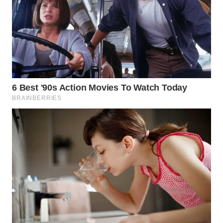
WN
NATUNA
WN
BINTAN
WN
MANDALIKA
WN
LIKUPANG
WN
LABUANBAJO
WN
BORNEO