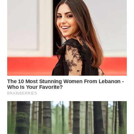
WN
KALTARA
WN
KALSEL
WN
KALTIM
WN
SULSEL
WN
GORONTALO
WN
SULUT