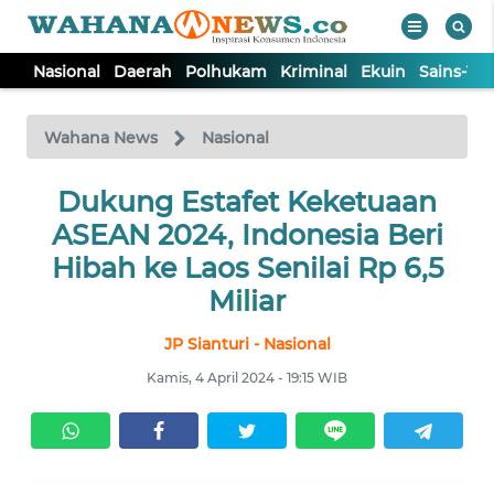
Nasional
Daerah
Polhukam
Kriminal
Ekuin
Sains-Te
WAHANA
Tutup
TV
Wahana News
Nasional
NASIONAL
Dukung Estafet Keketuaan
ASEAN 2024, Indonesia Beri
DAERAH
Hibah ke Laos Senilai Rp 6,5
Miliar
POLHUKAM
JP Sianturi - Nasional
Kamis, 4 April 2024 - 19:15 WIB
KRIMINAL
EKUIN