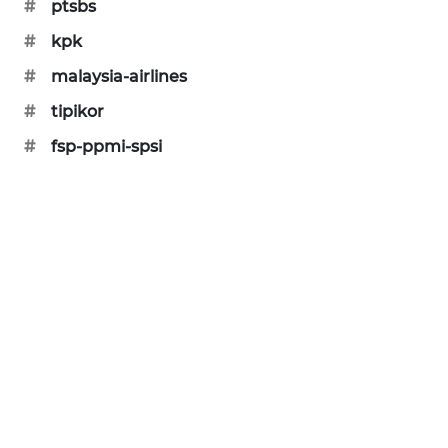
#
ptsbs
KARING
NEWS
#
kpk
#
malaysia-airlines
JURNAL
MARITIM
#
tipikor
#
fsp-ppmi-spsi
HUMBANG
NEWS
GARONGGANG
NEWS
FISUELRI
ID
ENERGI
NEWS