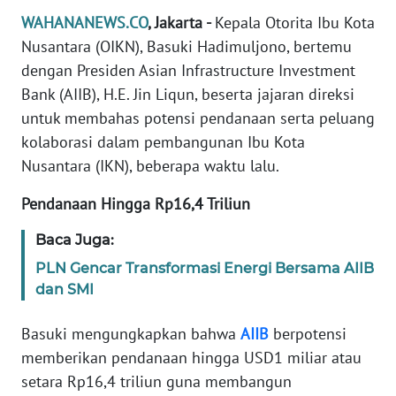
Informasi
WAHANANEWS.CO
, Jakarta -
Kepala Otorita Ibu Kota
Nusantara (OIKN), Basuki Hadimuljono, bertemu
INDEKS
BERITA
dengan Presiden Asian Infrastructure Investment
Bank (AIIB), H.E. Jin Liqun, beserta jajaran direksi
KONTAK
untuk membahas potensi pendanaan serta peluang
KAMI
kolaborasi dalam pembangunan Ibu Kota
Nusantara (IKN), beberapa waktu lalu.
INFO
IKLAN
Pendanaan Hingga Rp16,4 Triliun
Baca Juga:
TENTANG
KAMI
PLN Gencar Transformasi Energi Bersama AIIB
dan SMI
PEDOMAN
MEDIA
Basuki mengungkapkan bahwa
AIIB
berpotensi
SIBER
memberikan pendanaan hingga USD1 miliar atau
setara Rp16,4 triliun guna membangun
REDAKSI