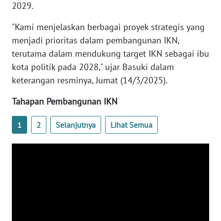
2029.
WN
BANTEN
"Kami menjelaskan berbagai proyek strategis yang
menjadi prioritas dalam pembangunan IKN,
WN
terutama dalam mendukung target IKN sebagai ibu
NTT
kota politik pada 2028," ujar Basuki dalam
keterangan resminya, Jumat (14/3/2025).
WN
KEPRI
Tahapan Pembangunan IKN
WN
1
2
Selanjutnya
Lihat Semua
PAPUA
WN
PAPUA
BARAT
WN
RIAU