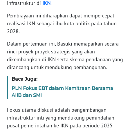
infrastruktur di
IKN
.
KARIR
Pembiayaan ini diharapkan dapat mempercepat
realisasi IKN sebagai ibu kota politik pada tahun
DISCLAIMER
2028.
Dalam pertemuan ini, Basuki memaparkan secara
Wahana
News
rinci proyek-proyek strategis yang akan
Regional
dikembangkan di IKN serta skema pendanaan yang
dirancang untuk mendukung pembangunan.
WN
SUMUT
Baca Juga:
PLN Fokus EBT dalam Kemitraan Bersama
WN
AIIB dan SMI
JAKARTA
Fokus utama diskusi adalah pengembangan
WN
infrastruktur inti yang mendukung pemindahan
JABAR
pusat pemerintahan ke IKN pada periode 2025-