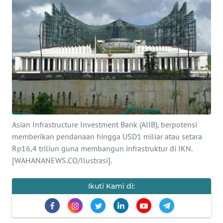
SAINS-TEKNO
KESEHATAN
INTERNASIONAL
SERBA-SERBI
PENDIDIKAN
Asian Infrastructure Investment Bank (AIIB), berpotensi
memberikan pendanaan hingga USD1 miliar atau setara
OLAHRAGA
Rp16,4 triliun guna membangun infrastruktur di IKN.
[WAHANANEWS.CO/Ilustrasi].
OPINI
Ikuti Kami di:
EDITORIAL