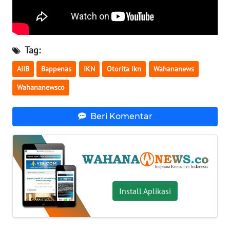
WN
SERAMBI
Tag:
WN
JAMBI
AIIB
Bappenas
IKN
Otorita Ikn
Wahananews
Wahananewsco
WN
SULTRA
Beri Komentar
WN
NTB
WN
SULTENG
Install Aplikasi
WN
SULBAR