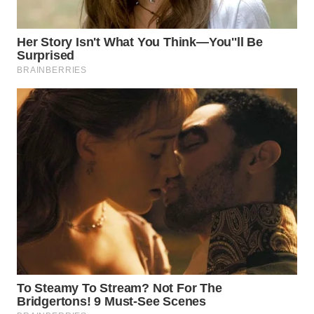
WN
KALTARA
WN
KALSEL
WN
KALTIM
WN
SULSEL
WN
GORONTALO
WN
SULUT