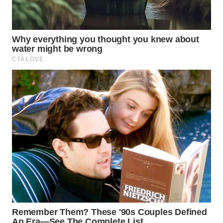
WAHANA
LISTRIK
WAHANA
TRAVEL
WAHANA
TV
WAHANANEWS
ID
WAHANANEWS
CO ID
WAHANANEWS
NET