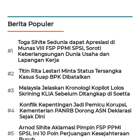
PORTAL
KONSUMEN
Berita Populer
FORWAMKI
Toga Sihite Sedunia dapat Apresiasi di
ALPERKLINAS
Munas VIII FSP PPMI SPSI, Soroti
#1
Keberlangsungan Dunia Usaha dan
Lapangan Kerja
FORJASIDA
Titin Rita Lestari Minta Status Tersangka
#2
Kasus Suap BPK Dibatalkan
TAMBANG
NEWS
Malaysia Jelaskan Kronologi Kopilot Lolos
#3
Skrining KLIA Sebelum Ditangkap di Soetta
SITUNGIR
Konflik Kepentingan Jadi Pemicu Korupsi,
NEWS
#4
Kementerian PANRB Dorong ASN Deklarasi
Sejak Dini
SIDIKALANG
Arnod Sihite Aklamasi Pimpin FSP PPMI
NEWS
#5
SPSI, Ini 10 Poin Perjuangan Kesejahteraan
Buruh