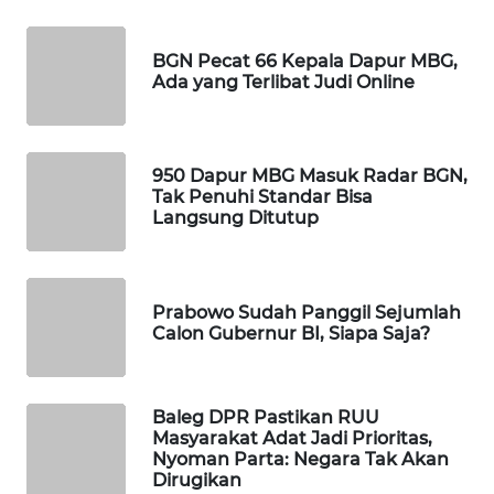
WAHANA
DESA
BGN Pecat 66 Kepala Dapur MBG,
WISATA
Ada yang Terlibat Judi Online
LAPAK
WAHANA
950 Dapur MBG Masuk Radar BGN,
Tak Penuhi Standar Bisa
Wahana
Langsung Ditutup
Network
KONSUMEN
LISTRIK
Prabowo Sudah Panggil Sejumlah
Calon Gubernur BI, Siapa Saja?
MASYARAKAT
KELISTRIKAN
Baleg DPR Pastikan RUU
Masyarakat Adat Jadi Prioritas,
WALINKI
Nyoman Parta: Negara Tak Akan
ID
Dirugikan