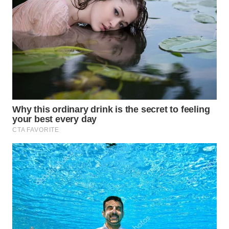
WN
TAPANULI
SELATAN
WN
TANJUNG
LESUNG
WN
KARO
WN
SIMALUNGUN
WN
LABUHANBATU
WN