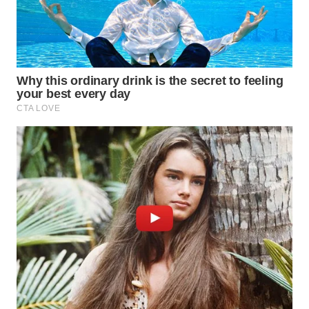
TAPANULI
TENGAH
WN DELI
SERDANG
WN
TEBING
TINGGI
WN
PAKPAK
WN
KARAWANG
WN
BEKASI