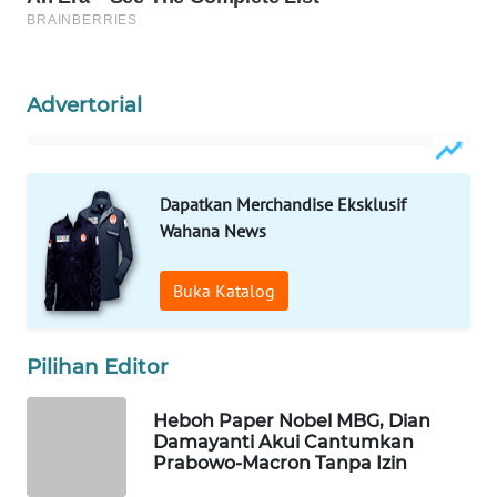
WAHANA
SPORT
Advertorial
WAHANA
UMKM
WAHANA
Dapatkan Merchandise Eksklusif
SELEB
Wahana News
WAHANA
Buka Katalog
PERSONA
WAHANA
Pilihan Editor
OTOMOTIF
Heboh Paper Nobel MBG, Dian
WAHANA
Damayanti Akui Cantumkan
HEALTH
Prabowo-Macron Tanpa Izin