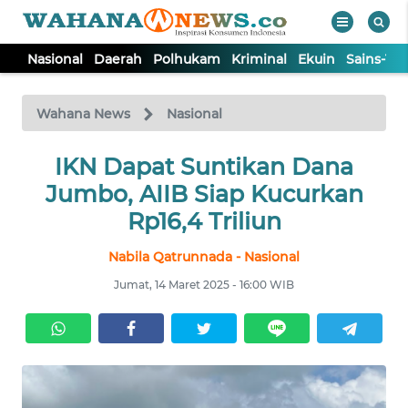
Nasional
Daerah
Polhukam
Kriminal
Ekuin
Sains-Te
WAHANA
Tutup
TV
Wahana News
Nasional
NASIONAL
IKN Dapat Suntikan Dana
Jumbo, AIIB Siap Kucurkan
DAERAH
Rp16,4 Triliun
Nabila Qatrunnada - Nasional
POLHUKAM
Jumat, 14 Maret 2025 - 16:00 WIB
KRIMINAL
EKUIN