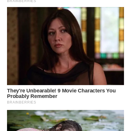
WN
MALUKU
WN
MALUT
WN
DAIRI
WN
DANAU
TOBA
WN
NIAS
WN
LANGKAT