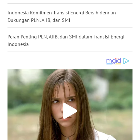
WN
Indonesia Komitmen Transisi Energi Bersih dengan
NUSANTARA
Dukungan PLN, AIIB, dan SMI
WN
Peran Penting PLN, AIIB, dan SMI dalam Transisi Energi
JOGJA
Indonesia
WN
JATIM
WN
BALI
WN
KALBAR
WN
KALTENG