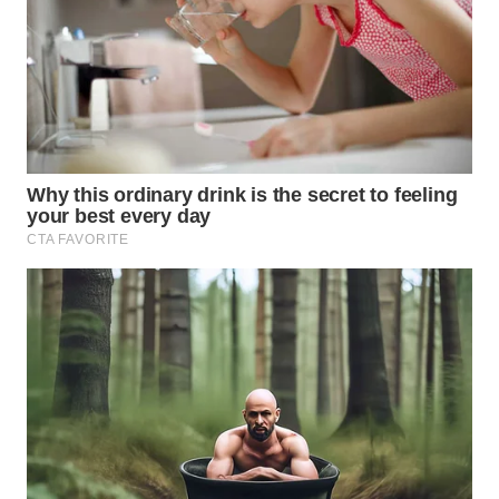
Wahana
Media
Group
WAHANA
NEWS
WAHANA
TANI
WAHANA
ADVOKAT
WAHANA
INFRASTRUKTUR
WAHANA
KONSUMEN