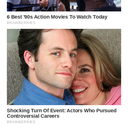
WN
PRIANGAN
TIMUR
WN
SEMARANG
WN
SOLO
WN
BOROBUDUR
WN
MADURA
WN
SURABAYA