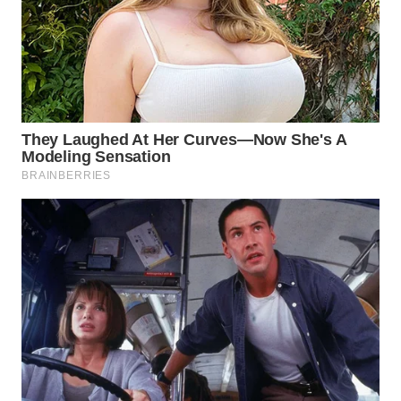
WN
INDRAMAYU
WN
KUNINGAN
WN
MAJALENGKA
WN
SUBANG
WN
SUKABUMI
WN
PURWAKARTA