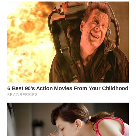
WN
NATUNA
WN
BINTAN
WN
MANDALIKA
WN
LIKUPANG
WN
LABUANBAJO
WN
BORNEO