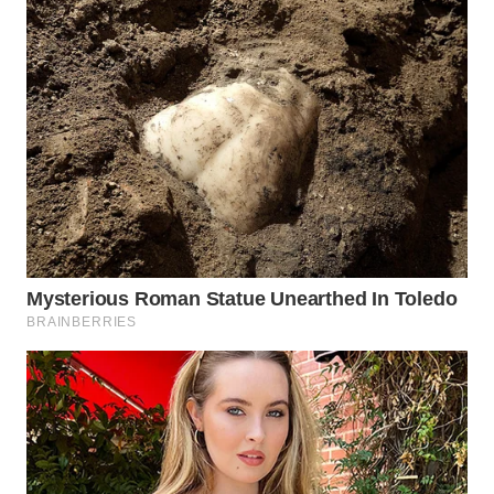
WN
SUMEDANG
WN
CIANJUR
WN
KEPULAUAN
SERIBU
WN
TANGERANG
WN
BINJAI
WN
CIREBON