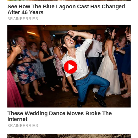
WN
BOGOR
WN
DEPOK
WN
TAPANULI
UTARA
WN
SAMOSIR
WN
PADANG
LAWAS