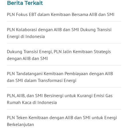
Berita Terkait
WN
PLN Fokus EBT dalam Kemitraan Bersama AIIB dan SMI
BABEL
PLN Kolaborasi dengan AIIB dan SMI Dukung Transisi
WN
SUMBAR
Energi di Indonesia
WN
Dukung Transisi Energi, PLN Jalin Kemitraan Strategis
SUMSEL
dengan AIIB dan SMI
WN
PLN Tandatangani Kemitraan Pembiayaan dengan AIIB
BENGKULU
dan SMI dalam Transformasi Energi
WN
PLN, AIIB, dan SMI Bersinergi untuk Kurangi Emisi Gas
LAMPUNG
Rumah Kaca di Indonesia
WN
PLN Teken Kemitraan dengan AIIB dan SMI untuk Energi
JATENG
Berkelanjutan