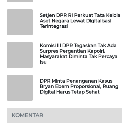
MAWAKA
Setjen DPR RI Perkuat Tata Kelola
ID
Aset Negara Lewat Digitalisasi
Terintegrasi
MARTABAT
NET
Komisi III DPR Tegaskan Tak Ada
Surpres Pergantian Kapolri,
PLN
Masyarakat Diminta Tak Percaya
WATCH
Isu
MKLI
DPR Minta Penanganan Kasus
Bryan Ebem Proporsional, Ruang
LPKKI
Digital Harus Tetap Sehat
LKKI
KOMENTAR
KOPEKLIN