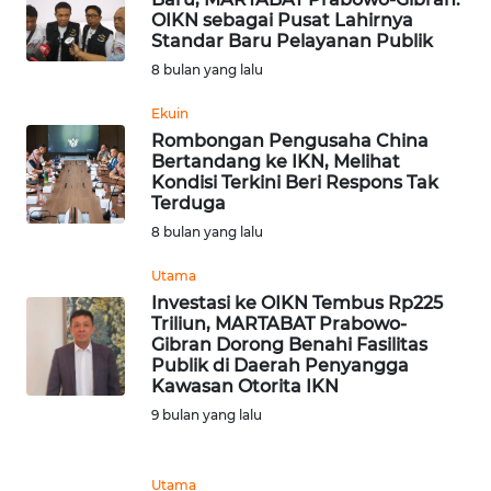
OIKN sebagai Pusat Lahirnya
WN
Standar Baru Pelayanan Publik
SERAMBI
8 bulan yang lalu
Ekuin
WN
Rombongan Pengusaha China
JAMBI
Bertandang ke IKN, Melihat
Kondisi Terkini Beri Respons Tak
WN
Terduga
SULTRA
8 bulan yang lalu
Utama
WN
Investasi ke OIKN Tembus Rp225
NTB
Triliun, MARTABAT Prabowo-
Gibran Dorong Benahi Fasilitas
WN
Publik di Daerah Penyangga
SULTENG
Kawasan Otorita IKN
9 bulan yang lalu
WN
SULBAR
Utama