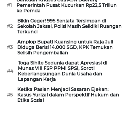
#1
Pemerintah Pusat Kucurkan Rp22,5 Triliun
WN
ke Pemda
KALTARA
Bikin Geger! 995 Senjata Tersimpan di
#2
Sekolah Jaksel, Polisi Masih Selidiki Ruangan
WN
Terkunci
KALSEL
Amplop Bupati Kuansing untuk Raja Juli
#3
Diduga Berisi 14.000 SGD, KPK Temukan
WN
Selisih Pengembalian
KALTIM
Toga Sihite Sedunia dapat Apresiasi di
Munas VIII FSP PPMI SPSI, Soroti
WN
#4
Keberlangsungan Dunia Usaha dan
SULSEL
Lapangan Kerja
Ketika Pasien Menjadi Sasaran Ejekan:
WN
#5
Kasus Yurizal dalam Perspektif Hukum dan
GORONTALO
Etika Sosial
WN
SULUT