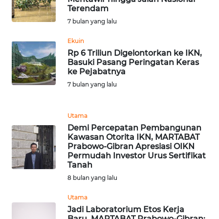
WN
Terendam
BANTEN
7 bulan yang lalu
Ekuin
WN
Rp 6 Triliun Digelontorkan ke IKN,
NTT
Basuki Pasang Peringatan Keras
ke Pejabatnya
WN
7 bulan yang lalu
KEPRI
Utama
WN
PAPUA
Demi Percepatan Pembangunan
Kawasan Otorita IKN, MARTABAT
Prabowo-Gibran Apresiasi OIKN
WN
Permudah Investor Urus Sertifikat
PAPUA
Tanah
BARAT
8 bulan yang lalu
Utama
WN
Jadi Laboratorium Etos Kerja
RIAU
Baru, MARTABAT Prabowo-Gibran: