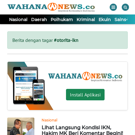
Nasional
Daerah
Polhukam
Kriminal
Ekuin
Sains-Te
WAHANA
Tutup
TV
Berita dengan tagar
#otorita-ikn
NASIONAL
DAERAH
POLHUKAM
Install Aplikasi
KRIMINAL
Nasional
EKUIN
Lihat Langsung Kondisi IKN,
Hakim MK Beri Komentar Begini!