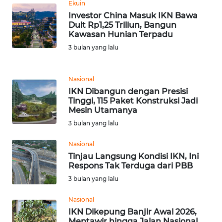
Ekuin
Investor China Masuk IKN Bawa
KARIR
Duit Rp1,25 Triliun, Bangun
Kawasan Hunian Terpadu
3 bulan yang lalu
DISCLAIMER
Wahana
Nasional
News
IKN Dibangun dengan Presisi
Regional
Tinggi, 115 Paket Konstruksi Jadi
Mesin Utamanya
WN
3 bulan yang lalu
SUMUT
Nasional
Tinjau Langsung Kondisi IKN, Ini
WN
Respons Tak Terduga dari PBB
JAKARTA
3 bulan yang lalu
WN
Nasional
JABAR
IKN Dikepung Banjir Awal 2026,
Mentawir hingga Jalan Nasional