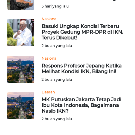
SAINS-TEKNO
5 hari yang lalu
Nasional
KESEHATAN
Basuki Ungkap Kondisi Terbaru
Proyek Gedung MPR-DPR di IKN,
INTERNASIONAL
Terus Dikebut!
2 bulan yang lalu
SERBA-SERBI
Nasional
Respons Profesor Jepang Ketika
PENDIDIKAN
Melihat Kondisi IKN, Bilang Ini!
2 bulan yang lalu
OLAHRAGA
Daerah
MK Putuskan Jakarta Tetap Jadi
OPINI
Ibu Kota Indonesia, Bagaimana
Nasib IKN?
2 bulan yang lalu
EDITORIAL