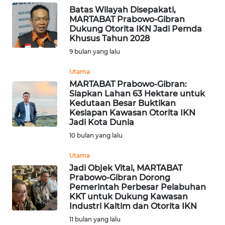
Batas Wilayah Disepakati,
WN
MARTABAT Prabowo-Gibran
BABEL
Dukung Otorita IKN Jadi Pemda
Khusus Tahun 2028
WN
9 bulan yang lalu
SUMBAR
Utama
MARTABAT Prabowo-Gibran:
WN
Siapkan Lahan 63 Hektare untuk
SUMSEL
Kedutaan Besar Buktikan
Kesiapan Kawasan Otorita IKN
Jadi Kota Dunia
WN
10 bulan yang lalu
BENGKULU
Utama
WN
Jadi Objek Vital, MARTABAT
LAMPUNG
Prabowo-Gibran Dorong
Pemerintah Perbesar Pelabuhan
KKT untuk Dukung Kawasan
WN
Industri Kaltim dan Otorita IKN
JATENG
11 bulan yang lalu