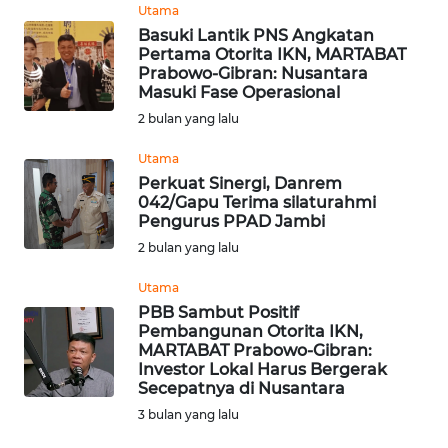
Informasi
Utama
Basuki Lantik PNS Angkatan
INDEKS
Pertama Otorita IKN, MARTABAT
BERITA
Prabowo-Gibran: Nusantara
Masuki Fase Operasional
2 bulan yang lalu
KONTAK
KAMI
Utama
Perkuat Sinergi, Danrem
INFO
042/Gapu Terima silaturahmi
IKLAN
Pengurus PPAD Jambi
2 bulan yang lalu
TENTANG
Utama
KAMI
PBB Sambut Positif
Pembangunan Otorita IKN,
PEDOMAN
MARTABAT Prabowo-Gibran:
MEDIA
Investor Lokal Harus Bergerak
Secepatnya di Nusantara
SIBER
3 bulan yang lalu
REDAKSI