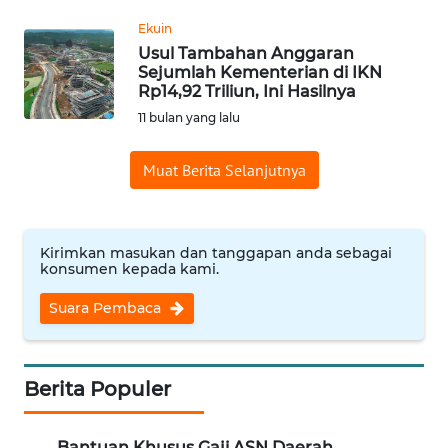
WN
Ekuin
NUSANTARA
Usul Tambahan Anggaran
Sejumlah Kementerian di IKN
Rp14,92 Triliun, Ini Hasilnya
WN
11 bulan yang lalu
JOGJA
Muat Berita Selanjutnya
WN
JATIM
WN
Kirimkan masukan dan tanggapan anda sebagai
BALI
konsumen kepada kami.
Suara Pembaca
WN
KALBAR
Berita Populer
WN
KALTENG
Bantuan Khusus Gaji ASN Daerah,