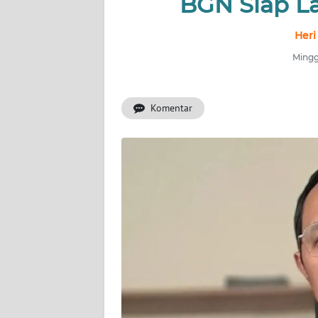
BGN Siap L
INDEKS
BERITA
Heri
Mingg
KONTAK
KAMI
Komentar
INFO
IKLAN
TENTANG
KAMI
PEDOMAN
MEDIA
SIBER
REDAKSI