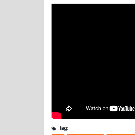
BABEL
WN
SUMBAR
WN
SUMSEL
WN
BENGKULU
WN
LAMPUNG
WN
JATENG
Tag:
WN