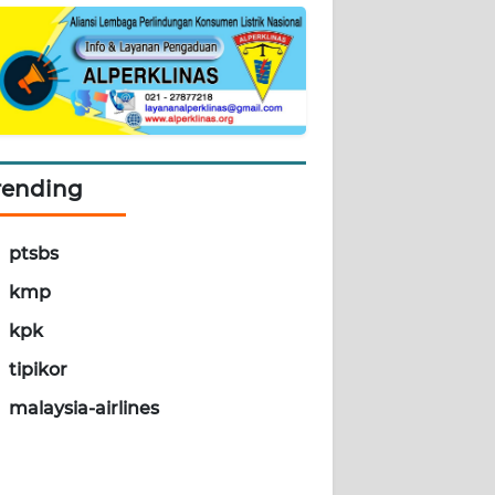
rending
ptsbs
kmp
kpk
tipikor
malaysia-airlines