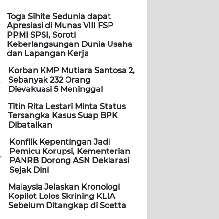
Toga Sihite Sedunia dapat
Apresiasi di Munas VIII FSP
PPMI SPSI, Soroti
Keberlangsungan Dunia Usaha
dan Lapangan Kerja
Korban KMP Mutiara Santosa 2,
2
Sebanyak 232 Orang
Dievakuasi 5 Meninggal
Titin Rita Lestari Minta Status
3
Tersangka Kasus Suap BPK
Dibatalkan
Konflik Kepentingan Jadi
Pemicu Korupsi, Kementerian
4
PANRB Dorong ASN Deklarasi
Sejak Dini
Malaysia Jelaskan Kronologi
5
Kopilot Lolos Skrining KLIA
Sebelum Ditangkap di Soetta