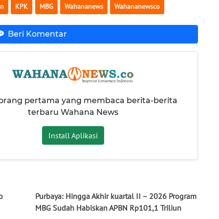
an
KPK
MBG
Wahananews
Wahananewsco
Beri Komentar
 orang pertama yang membaca berita-berita
terbaru Wahana News
Install Aplikasi
o
Purbaya: Hingga Akhir kuartal II – 2026 Program
MBG Sudah Habiskan APBN Rp101,1 Triliun