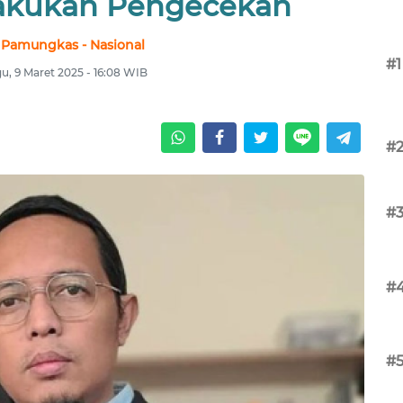
akukan Pengecekan
 Pamungkas - Nasional
#1
u, 9 Maret 2025 - 16:08 WIB
#
#
#
#