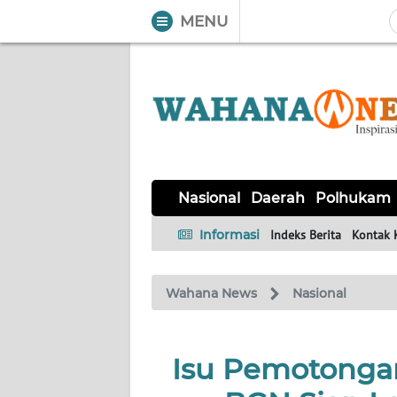
MENU
WAHANA
Tutup
TV
NASIONAL
DAERAH
POLHUKAM
KRIMINAL
EKUIN
SAINS-
KESEHATAN
INTERNASIONAL
Nasional
Daerah
Polhukam
TEKNO
Informasi
Indeks Berita
Kontak 
SERBA-
PENDIDIKAN
OLAHRAGA
OPINI
SERBI
Wahana News
Nasional
EDITORIAL
Isu Pemotonga
Informasi