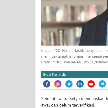
KARIR
DISCLAIMER
Wahana
News
Regional
WN
Kepala PCO, Hasan Nasbi, menyatakan b
SUMUT
menindaklanjuti informasi mengenai p
Gratis (MBG). [WAHANANEWS.CO/Istimew
WN
JAKARTA
Ikuti Kami di:
WN
JABAR
Sementara itu, Setyo menegaskan b
WN
awal dan belum terverifikasi.
BANTEN