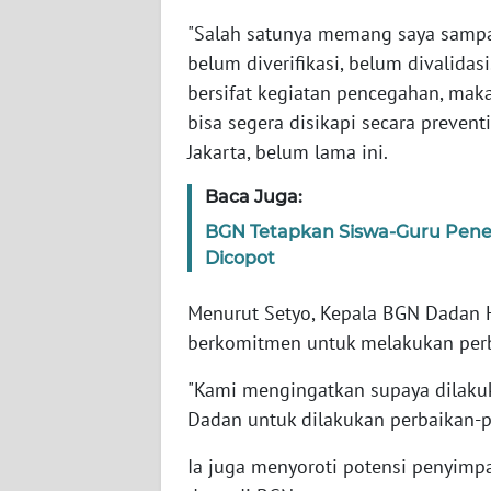
"Salah satunya memang saya sampai
WN
belum diverifikasi, belum divalidasi
NTT
bersifat kegiatan pencegahan, mak
bisa segera disikapi secara prevent
WN
Jakarta, belum lama ini.
KEPRI
Baca Juga:
WN
BGN Tetapkan Siswa-Guru Pen
PAPUA
Dicopot
WN
Menurut Setyo, Kepala BGN Dadan 
PAPUA
berkomitmen untuk melakukan per
BARAT
"Kami mengingatkan supaya dilakuk
WN
Dadan untuk dilakukan perbaikan-p
RIAU
Ia juga menyoroti potensi penyimpa
WN