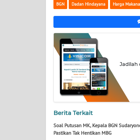
NUSANTARA
BGN
Dadan Hindayana
Harga Makan
WN
JOGJA
WN
JATIM
Jadilah
WN
BALI
WN
KALBAR
WN
Berita Terkait
KALTENG
Soal Putusan MK, Kepala BGN Sudaryon
Pastikan Tak Hentikan MBG
WN