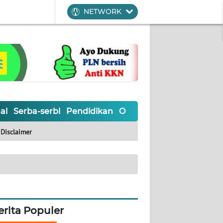
NETWORK
al
Serba-serbi
Pendidikan
Olahraga
Opini
Editoria
Disclaimer
erita Populer