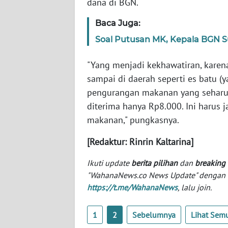
dana di BGN.
SERAMBI
Baca Juga:
WN
Soal Putusan MK, Kepala BGN 
JAMBI
"Yang menjadi kekhawatiran, karena
WN
sampai di daerah seperti es batu 
SULTRA
pengurangan makanan yang seharusn
diterima hanya Rp8.000. Ini harus 
WN
makanan," pungkasnya.
NTB
[Redaktur: Rinrin Kaltarina]
WN
SULTENG
Ikuti update
berita pilihan
dan
breaking
"WahanaNews.co News Update" dengan ins
WN
https://t.me/WahanaNews
, lalu join.
SULBAR
1
2
Sebelumnya
Lihat Sem
WN