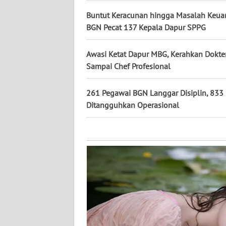
KALTARA
Buntut Keracunan hingga Masalah Keua
BGN Pecat 137 Kepala Dapur SPPG
WN
KALSEL
Awasi Ketat Dapur MBG, Kerahkan Dokte
WN
Sampai Chef Profesional
KALTIM
261 Pegawai BGN Langgar Disiplin, 833
WN
Ditangguhkan Operasional
SULSEL
WN
GORONTALO
WN
SULUT
WN
MALUKU