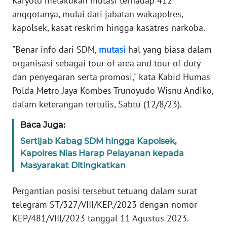
Karyoto melakukan mutasi terhadap 412
Informasi
anggotanya, mulai dari jabatan wakapolres,
INDEKS
kapolsek, kasat reskrim hingga kasatres narkoba.
BERITA
"Benar info dari SDM,
mutasi
hal yang biasa dalam
organisasi sebagai tour of area and tour of duty
KONTAK
KAMI
dan penyegaran serta promosi," kata Kabid Humas
Polda Metro Jaya Kombes Trunoyudo Wisnu Andiko,
INFO
dalam keterangan tertulis, Sabtu (12/8/23).
IKLAN
Baca Juga:
TENTANG
Sertijab Kabag SDM hingga Kapolsek,
KAMI
Kapolres Nias Harap Pelayanan kepada
Masyarakat Ditingkatkan
PEDOMAN
MEDIA
Pergantian posisi tersebut tetuang dalam surat
SIBER
telegram ST/327/VIII/KEP./2023 dengan nomor
KEP/481/VIII/2023 tanggal 11 Agustus 2023.
REDAKSI