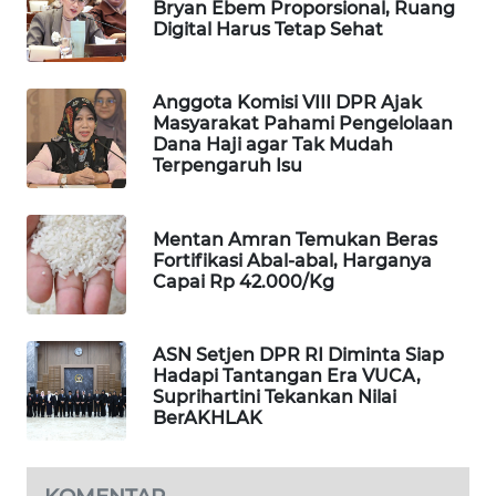
Bryan Ebem Proporsional, Ruang
Digital Harus Tetap Sehat
MAWAKA
ID
Anggota Komisi VIII DPR Ajak
MARTABAT
Masyarakat Pahami Pengelolaan
NET
Dana Haji agar Tak Mudah
Terpengaruh Isu
PLN
WATCH
Mentan Amran Temukan Beras
Fortifikasi Abal-abal, Harganya
Capai Rp 42.000/Kg
MKLI
LPKKI
ASN Setjen DPR RI Diminta Siap
Hadapi Tantangan Era VUCA,
Suprihartini Tekankan Nilai
LKKI
BerAKHLAK
KOPEKLIN