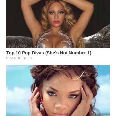
WN
INDRAMAYU
WN
KUNINGAN
WN
MAJALENGKA
WN
SUBANG
WN
SUKABUMI
WN
PURWAKARTA