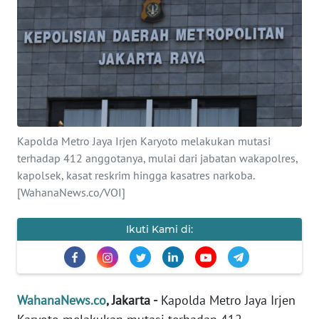
SAINS-TEKNO
KESEHATAN
INTERNASIONAL
SERBA-SERBI
Kapolda Metro Jaya Irjen Karyoto melakukan mutasi
terhadap 412 anggotanya, mulai dari jabatan wakapolres,
PENDIDIKAN
kapolsek, kasat reskrim hingga kasatres narkoba.
[WahanaNews.co/VOI]
OLAHRAGA
Ikuti Kami di:
OPINI
EDITORIAL
WahanaNews.co
, Jakarta -
Kapolda Metro Jaya Irjen