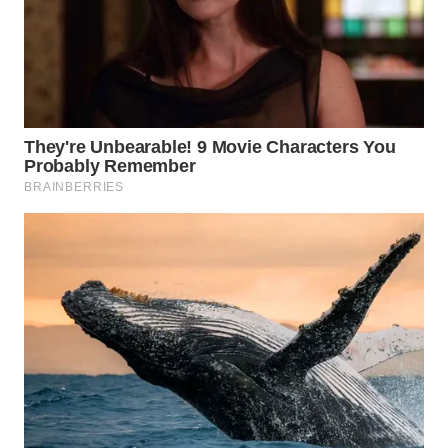
TAPANULI
TENGAH
WN DELI
SERDANG
WN
TEBING
TINGGI
WN
PAKPAK
WN
KARAWANG
WN
BEKASI