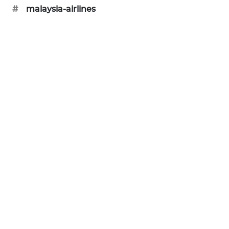
KARING
#
malaysia-airlines
NEWS
JURNAL
MARITIM
HUMBANG
NEWS
GARONGGANG
NEWS
FISUELRI
ID
ENERGI
NEWS