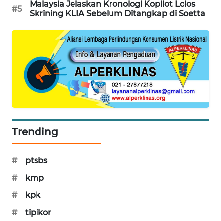
Malaysia Jelaskan Kronologi Kopilot Lolos
#5
SIBARAGAS
Skrining KLIA Sebelum Ditangkap di Soetta
NEWS
METRO
SIANTAR
NEWS
METRO
MEDAN
NEWS
Trending
METRO
JAKARTA
#
ptsbs
NEWS
#
kmp
KRT
#
kpk
NEWS
#
tipikor