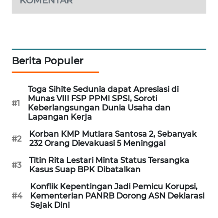
KOMENTAR
PORTAL
KONSUMEN
FORWAMKI
Berita Populer
ALPERKLINAS
Toga Sihite Sedunia dapat Apresiasi di
FORJASIDA
Munas VIII FSP PPMI SPSI, Soroti
#1
Keberlangsungan Dunia Usaha dan
Lapangan Kerja
TAMBANG
NEWS
Korban KMP Mutiara Santosa 2, Sebanyak
#2
232 Orang Dievakuasi 5 Meninggal
SITUNGIR
Titin Rita Lestari Minta Status Tersangka
#3
NEWS
Kasus Suap BPK Dibatalkan
Konflik Kepentingan Jadi Pemicu Korupsi,
SIDIKALANG
#4
Kementerian PANRB Dorong ASN Deklarasi
Sejak Dini
NEWS