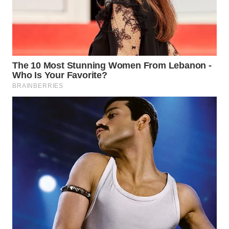
WAHANA
LISTRIK
WAHANA
TRAVEL
WAHANA
TV
WAHANANEWS
ID
WAHANANEWS
CO ID
WAHANANEWS
NET