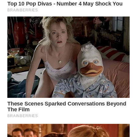
WN
MALUKU
WN
MALUT
WN
DAIRI
WN
DANAU
TOBA
WN
NIAS
WN
LANGKAT