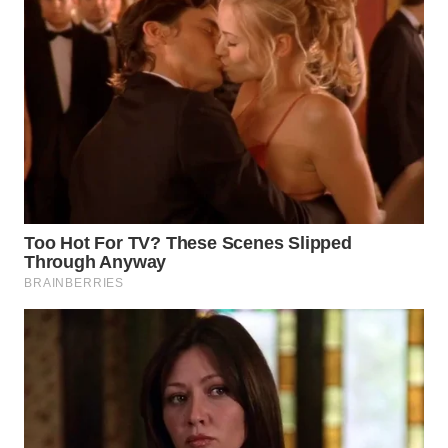
WN
TAPANULI
SELATAN
WN
TANJUNG
LESUNG
WN
KARO
WN
SIMALUNGUN
WN
LABUHANBATU
WN