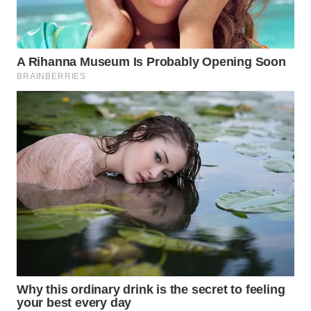
WN
PRIANGAN
TIMUR
WN
SEMARANG
WN
SOLO
WN
BOROBUDUR
WN
MADURA
WN
SURABAYA