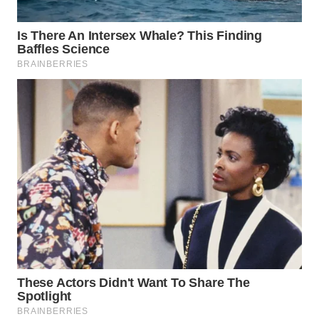
WN
BOGOR
WN
DEPOK
WN
TAPANULI
UTARA
WN
SAMOSIR
WN
PADANG
LAWAS