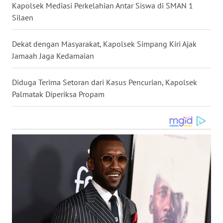
Kapolsek Mediasi Perkelahian Antar Siswa di SMAN 1
WN
Silaen
NUSANTARA
Dekat dengan Masyarakat, Kapolsek Simpang Kiri Ajak
WN
Jamaah Jaga Kedamaian
JOGJA
Diduga Terima Setoran dari Kasus Pencurian, Kapolsek
WN
Palmatak Diperiksa Propam
JATIM
WN
BALI
WN
KALBAR
WN
KALTENG