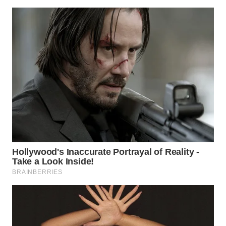
WN
SUMEDANG
WN
CIANJUR
WN
KEPULAUAN
SERIBU
WN
TANGERANG
WN
BINJAI
WN
CIREBON