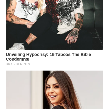
Wahana
Media
Group
WAHANA
NEWS
WAHANA
TANI
WAHANA
ADVOKAT
WAHANA
INFRASTRUKTUR
WAHANA
KONSUMEN