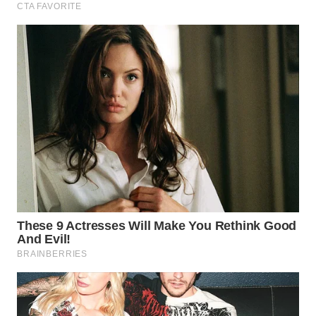
WN
NATUNA
WN
BINTAN
WN
MANDALIKA
WN
LIKUPANG
WN
LABUANBAJO
WN
BORNEO