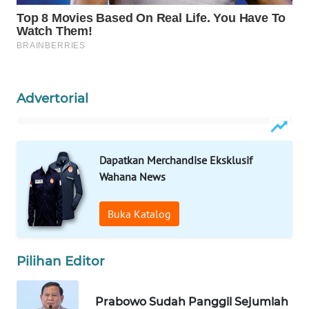
WAHANA
SPORT
WAHANA
UMKM
Advertorial
WAHANA
SELEB
Dapatkan Merchandise Eksklusif
WAHANA
Wahana News
PERSONA
Buka Katalog
WAHANA
OTOMOTIF
Pilihan Editor
WAHANA
HEALTH
Prabowo Sudah Panggil Sejumlah