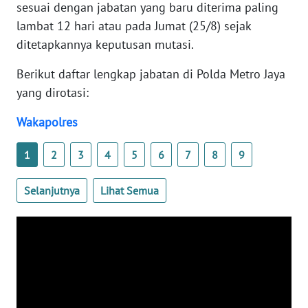
sesuai dengan jabatan yang baru diterima paling
WN
lambat 12 hari atau pada Jumat (25/8) sejak
BANTEN
ditetapkannya keputusan mutasi.
WN
Berikut daftar lengkap jabatan di Polda Metro Jaya
NTT
yang dirotasi:
WN
Wakapolres
KEPRI
1
2
3
4
5
6
7
8
9
WN
PAPUA
Selanjutnya
Lihat Semua
WN
PAPUA
BARAT
WN
RIAU