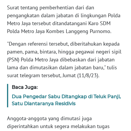
Surat tentang pemberhentian dari dan
KARIR
pengangkatan dalam jabatan di lingkungan Polda
Metro Jaya tersebut ditandatangani Karo SDM
DISCLAIMER
Polda Metro Jaya Kombes Langgeng Purnomo.
"Dengan referensi tersebut, diberitahukan kepada
Wahana
News
pamen, pama, bintara, hingga pegawai negeri sipil
Regional
(PSN) Polda Metro Jaya dibebaskan dari jabatan
lama dan dimutasikan dalam jabatan baru," tulis
WN
surat telegram tersebut, Jumat (11/8/23).
SUMUT
Baca Juga:
WN
Dua Pengedar Sabu Ditangkap di Teluk Panji,
JAKARTA
Satu Diantaranya Residivis
WN
Anggota-anggota yang dimutasi juga
JABAR
diperintahkan untuk segera melakukan tugas