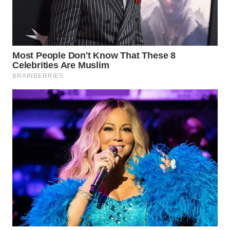
WN
KALTARA
WN
KALSEL
WN
KALTIM
WN
SULSEL
WN
GORONTALO
WN
SULUT