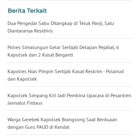
WN
Berita Terkait
BABEL
Dua Pengedar Sabu Ditangkap di Teluk Panji, Satu
Diantaranya Residivis
WN
SUMBAR
Polres Simalungun Gelar Sertijab Delapan Pejabat, 6
Kapolsek dan 2 Kasat Berganti
WN
SUMSEL
Kapolres Nias Pimpin Sertijab Kasat Reskrim - Polairud
WN
dan Kapolsek
BENGKULU
Kapolsek Simpang Kiri Jadi Pembina Upacara di Pesantren
WN
Jannatul Firdaus
LAMPUNG
Warga Gerebek Kapolsek Brangsong Saat Berduaan
WN
dengan Guru PAUD di Kendal
JATENG