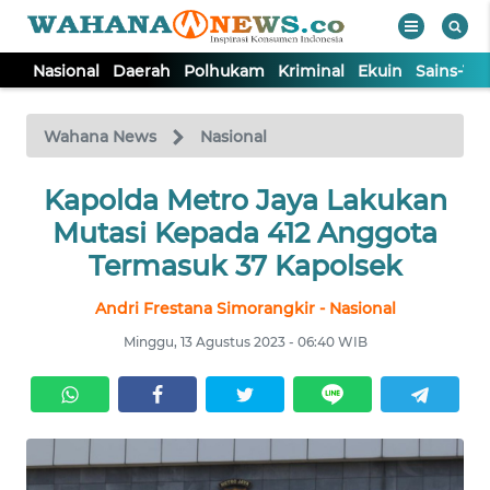
Nasional
Daerah
Polhukam
Kriminal
Ekuin
Sains-Te
WAHANA
Tutup
TV
Wahana News
Nasional
NASIONAL
Kapolda Metro Jaya Lakukan
Mutasi Kepada 412 Anggota
DAERAH
Termasuk 37 Kapolsek
Andri Frestana Simorangkir - Nasional
POLHUKAM
Minggu, 13 Agustus 2023 - 06:40 WIB
KRIMINAL
EKUIN