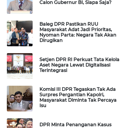
Calon Gubernur BI, Siapa Saja?
WAHANA
DESA
WISATA
Baleg DPR Pastikan RUU
Masyarakat Adat Jadi Prioritas,
LAPAK
Nyoman Parta: Negara Tak Akan
WAHANA
Dirugikan
Wahana
Network
Setjen DPR RI Perkuat Tata Kelola
Aset Negara Lewat Digitalisasi
Terintegrasi
KONSUMEN
LISTRIK
Komisi III DPR Tegaskan Tak Ada
Surpres Pergantian Kapolri,
MASYARAKAT
Masyarakat Diminta Tak Percaya
KELISTRIKAN
Isu
WALINKI
ID
DPR Minta Penanganan Kasus