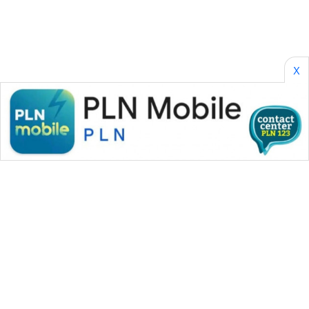
SONYA
ASA
NEWS
X