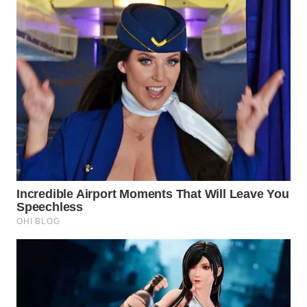
WN
BOGOR
WN
DEPOK
WN
TAPANULI
UTARA
WN
SAMOSIR
WN
PADANG
LAWAS