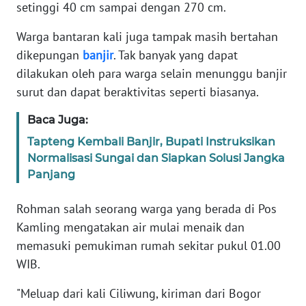
Informasi
setinggi 40 cm sampai dengan 270 cm.
Warga bantaran kali juga tampak masih bertahan
INDEKS
BERITA
dikepungan
banjir
. Tak banyak yang dapat
dilakukan oleh para warga selain menunggu banjir
KONTAK
surut dan dapat beraktivitas seperti biasanya.
KAMI
Baca Juga:
INFO
Tapteng Kembali Banjir, Bupati Instruksikan
IKLAN
Normalisasi Sungai dan Siapkan Solusi Jangka
Panjang
TENTANG
KAMI
Rohman salah seorang warga yang berada di Pos
Kamling mengatakan air mulai menaik dan
PEDOMAN
memasuki pemukiman rumah sekitar pukul 01.00
MEDIA
WIB.
SIBER
"Meluap dari kali Ciliwung, kiriman dari Bogor
REDAKSI