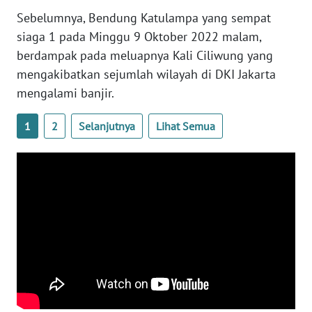
WN
Sebelumnya, Bendung Katulampa yang sempat
BANTEN
siaga 1 pada Minggu 9 Oktober 2022 malam,
berdampak pada meluapnya Kali Ciliwung yang
WN
mengakibatkan sejumlah wilayah di DKI Jakarta
NTT
mengalami banjir.
WN
1
2
Selanjutnya
Lihat Semua
KEPRI
WN
PAPUA
WN
PAPUA
BARAT
WN
RIAU