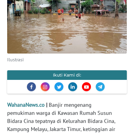
SAINS-TEKNO
KESEHATAN
INTERNASIONAL
SERBA-SERBI
Ilustrasi
PENDIDIKAN
Ikuti Kami di:
OLAHRAGA
OPINI
WahanaNews.co
|
Banjir mengenang
pemukiman
warga di Kawasan Rumah Susun
EDITORIAL
Bidara Cina tepatnya di Kelurahan Bidara Cina,
Kampung Melayu, Jakarta Timur, ketinggian air