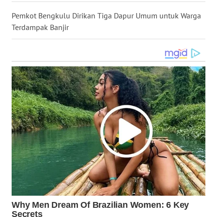
WN
Pemkot Bengkulu Dirikan Tiga Dapur Umum untuk Warga
NUSANTARA
Terdampak Banjir
WN
JOGJA
WN
JATIM
WN
BALI
WN
KALBAR
WN
KALTENG