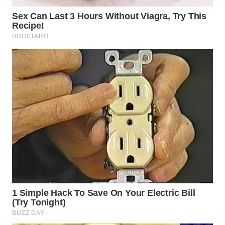
TAPANULI
TENGAH
WN DELI
SERDANG
WN
TEBING
TINGGI
WN
PAKPAK
WN
KARAWANG
WN
BEKASI