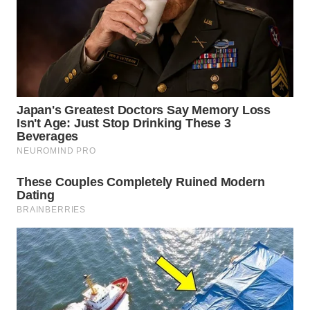
WN
PRIANGAN
TIMUR
WN
SEMARANG
WN
SOLO
WN
BOROBUDUR
WN
MADURA
WN
SURABAYA