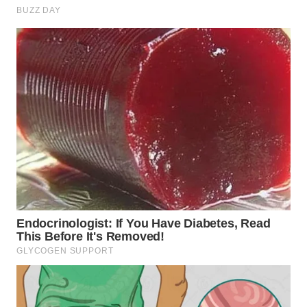
WN
KALTARA
WN
KALSEL
WN
KALTIM
WN
SULSEL
WN
GORONTALO
WN
SULUT