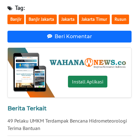
Tag:
WN
SERAMBI
Banjir
Banjir Jakarta
Jakarta
Jakarta Timur
Rusun
WN
Beri Komentar
JAMBI
WN
SULTRA
WN
Install Aplikasi
NTB
WN
Berita Terkait
SULTENG
49 Pelaku UMKM Terdampak Bencana Hidrometeorologi
WN
Terima Bantuan
SULBAR