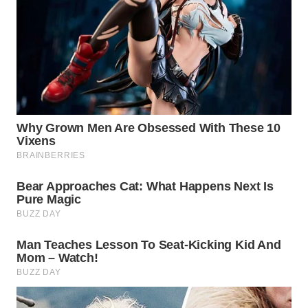
WN
SUMEDANG
WN
CIANJUR
WN
KEPULAUAN
SERIBU
WN
TANGERANG
WN
BINJAI
WN
CIREBON