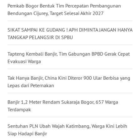
Pemkab Bogor Bentuk Tim Percepatan Pembangunan
WN
Bendungan Cijurey, Target Selesai Akhir 2027
BABEL
SIKAT SAMPAI KE GUDANG ! APH DIMINTA JANGAN HANYA
WN
TANGKAP PELANGSIR DI SPBU
SUMBAR
Tapteng Kembali Banjir, Tim Gabungan BPBD Gerak Cepat
WN
Evakuasi Warga
SUMSEL
Tak Hanya Banjir, China Kini Diteror 900 Ular Berbisa yang
WN
BENGKULU
Lepas dari Peternakan
WN
Banjir 1,2 Meter Rendam Sukaraja Bogor, 657 Warga
LAMPUNG
Terdampak
WN
Sentuhan PLN Ubah Wajah Katimbang, Warga Kini Lebih
JATENG
Siap Hadapi Banjir