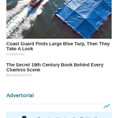
WN
NATUNA
WN
BINTAN
WN
MANDALIKA
WN
LIKUPANG
WN
LABUANBAJO
Advertorial
WN
BORNEO