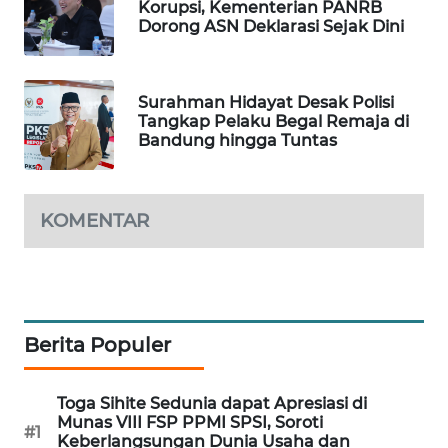
Korupsi, Kementerian PANRB
WAHANA
Dorong ASN Deklarasi Sejak Dini
SPORT
WAHANA
Surahman Hidayat Desak Polisi
UMKM
Tangkap Pelaku Begal Remaja di
Bandung hingga Tuntas
WAHANA
SELEB
KOMENTAR
WAHANA
PERSONA
WAHANA
OTOMOTIF
Berita Populer
WAHANA
Toga Sihite Sedunia dapat Apresiasi di
HEALTH
Munas VIII FSP PPMI SPSI, Soroti
#1
Keberlangsungan Dunia Usaha dan