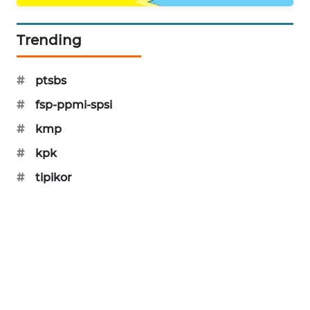
MAWAKA
ID
Trending
MARTABAT
#
ptsbs
NET
#
fsp-ppmi-spsi
PLN
#
kmp
WATCH
#
kpk
MKLI
#
tipikor
LPKKI
LKKI
KOPEKLIN