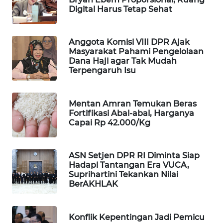
Digital Harus Tetap Sehat
WAHANA
LISTRIK
Anggota Komisi VIII DPR Ajak
WAHANA
Masyarakat Pahami Pengelolaan
Dana Haji agar Tak Mudah
TRAVEL
Terpengaruh Isu
WAHANA
TV
Mentan Amran Temukan Beras
Fortifikasi Abal-abal, Harganya
Capai Rp 42.000/Kg
WAHANANEWS
ID
ASN Setjen DPR RI Diminta Siap
WAHANANEWS
Hadapi Tantangan Era VUCA,
CO ID
Suprihartini Tekankan Nilai
BerAKHLAK
WAHANANEWS
NET
Konflik Kepentingan Jadi Pemicu