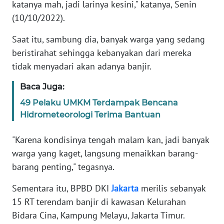
katanya mah, jadi larinya kesini," katanya, Senin
(10/10/2022).
KARIR
Saat itu, sambung dia, banyak warga yang sedang
DISCLAIMER
beristirahat sehingga kebanyakan dari mereka
tidak menyadari akan adanya banjir.
Wahana
News
Baca Juga:
Regional
49 Pelaku UMKM Terdampak Bencana
Hidrometeorologi Terima Bantuan
WN
SUMUT
"Karena kondisinya tengah malam kan, jadi banyak
warga yang kaget, langsung menaikkan barang-
WN
barang penting," tegasnya.
JAKARTA
Sementara itu, BPBD DKI
Jakarta
merilis sebanyak
WN
15 RT terendam banjir di kawasan Kelurahan
JABAR
Bidara Cina, Kampung Melayu, Jakarta Timur.