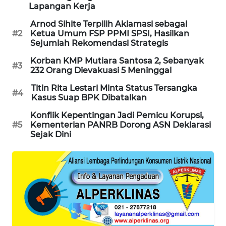
Lapangan Kerja
WAHANA
DESA
Arnod Sihite Terpilih Aklamasi sebagai
WISATA
#2
Ketua Umum FSP PPMI SPSI, Hasilkan
Sejumlah Rekomendasi Strategis
LAPAK
Korban KMP Mutiara Santosa 2, Sebanyak
#3
WAHANA
232 Orang Dievakuasi 5 Meninggal
Titin Rita Lestari Minta Status Tersangka
#4
Wahana
Kasus Suap BPK Dibatalkan
Network
Konflik Kepentingan Jadi Pemicu Korupsi,
#5
Kementerian PANRB Dorong ASN Deklarasi
KONSUMEN
Sejak Dini
LISTRIK
MASYARAKAT
KELISTRIKAN
WALINKI
ID