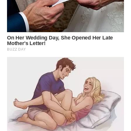
WN
TAPANULI
SELATAN
WN
TANJUNG
LESUNG
WN
KARO
WN
SIMALUNGUN
WN
LABUHANBATU
WN