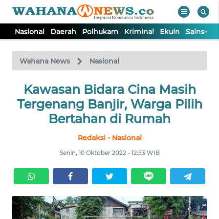
Nasional
Daerah
Polhukam
Kriminal
Ekuin
Sains-Te
WAHANA
Tutup
TV
Wahana News
Nasional
NASIONAL
Kawasan Bidara Cina Masih
Tergenang Banjir, Warga Pilih
DAERAH
Bertahan di Rumah
Redaksi - Nasional
POLHUKAM
Senin, 10 Oktober 2022 - 12:53 WIB
KRIMINAL
EKUIN