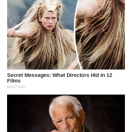
WN
INDRAMAYU
WN
KUNINGAN
WN
MAJALENGKA
WN
SUBANG
WN
SUKABUMI
WN
PURWAKARTA