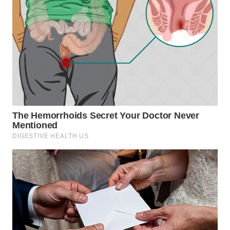
WN
MALUKU
WN
MALUT
WN
DAIRI
WN
DANAU
TOBA
WN
NIAS
WN
LANGKAT