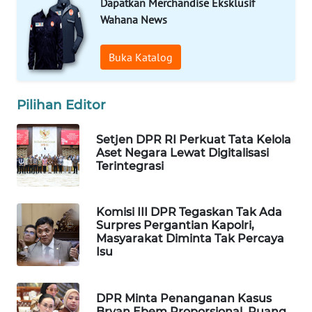
Dapatkan Merchandise Eksklusif
Wahana
Wahana News
Media
Group
Buka Katalog
WAHANA
NEWS
Pilihan Editor
WAHANA
Setjen DPR RI Perkuat Tata Kelola
TANI
Aset Negara Lewat Digitalisasi
Terintegrasi
WAHANA
ADVOKAT
Komisi III DPR Tegaskan Tak Ada
Surpres Pergantian Kapolri,
WAHANA
Masyarakat Diminta Tak Percaya
INFRASTRUKTUR
Isu
WAHANA
KONSUMEN
DPR Minta Penanganan Kasus
Bryan Ebem Proporsional, Ruang