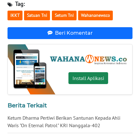
Tag:
WN
IKKT
Satuan Tni
Setum Tni
Wahananewsco
BABEL
WN
Beri Komentar
SUMBAR
WN
SUMSEL
Install Aplikasi
WN
BENGKULU
WN
Berita Terkait
LAMPUNG
Ketum Dharma Pertiwi Berikan Santunan Kepada Ahli
WN
Waris "On Eternal Patrol" KRI Nanggala-402
JATENG