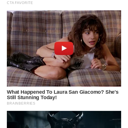
WN
SUMEDANG
WN
CIANJUR
WN
KEPULAUAN
SERIBU
WN
TANGERANG
WN
BINJAI
WN
CIREBON