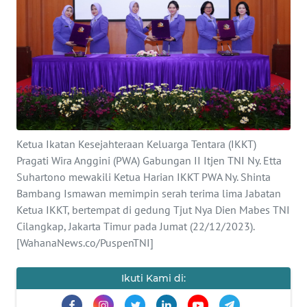
SAINS-TEKNO
KESEHATAN
INTERNASIONAL
SERBA-SERBI
Ketua Ikatan Kesejahteraan Keluarga Tentara (IKKT)
PENDIDIKAN
Pragati Wira Anggini (PWA) Gabungan II Itjen TNI Ny. Etta
Suhartono mewakili Ketua Harian IKKT PWA Ny. Shinta
Bambang Ismawan memimpin serah terima lima Jabatan
OLAHRAGA
Ketua IKKT, bertempat di gedung Tjut Nya Dien Mabes TNI
Cilangkap, Jakarta Timur pada Jumat (22/12/2023).
OPINI
[WahanaNews.co/PuspenTNI]
EDITORIAL
Ikuti Kami di: