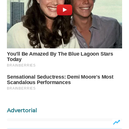
WAHANA
LISTRIK
WAHANA
TRAVEL
WAHANA
TV
WAHANANEWS
ID
WAHANANEWS
CO ID
Advertorial
WAHANANEWS
NET