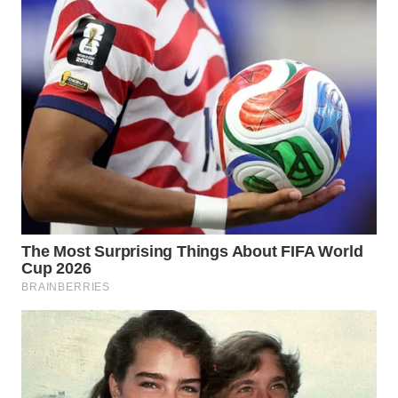
Wahana
Media
Group
WAHANA
NEWS
WAHANA
TANI
WAHANA
ADVOKAT
WAHANA
INFRASTRUKTUR
WAHANA
KONSUMEN