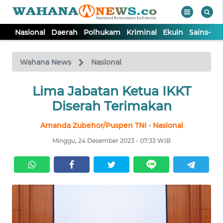
Nasional
Daerah
Polhukam
Kriminal
Ekuin
Sains-Te
WAHANA
Tutup
TV
Wahana News
Nasional
NASIONAL
Lima Jabatan Ketua IKKT
Diserah Terimakan
DAERAH
Amanda Zubehor/Puspen TNI - Nasional
Minggu, 24 Desember 2023 - 07:33 WIB
POLHUKAM
KRIMINAL
EKUIN