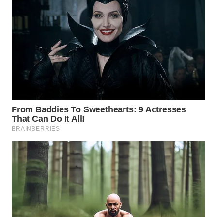
WN
INDRAMAYU
WN
KUNINGAN
WN
MAJALENGKA
WN
SUBANG
WN
SUKABUMI
WN
PURWAKARTA