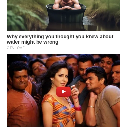
WN
PRIANGAN
TIMUR
WN
SEMARANG
WN
SOLO
WN
BOROBUDUR
WN
MADURA
WN
SURABAYA