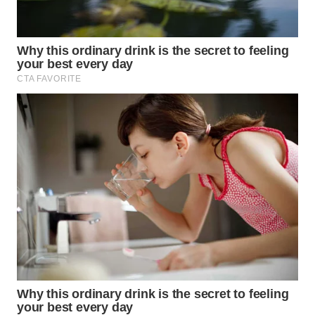
WN
BOGOR
WN
DEPOK
WN
TAPANULI
UTARA
WN
SAMOSIR
WN
PADANG
LAWAS