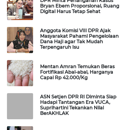
DPR Minta Penanganan Kasus
Bryan Ebem Proporsional, Ruang
WAHANA
Digital Harus Tetap Sehat
DESA
WISATA
Anggota Komisi VIII DPR Ajak
LAPAK
Masyarakat Pahami Pengelolaan
WAHANA
Dana Haji agar Tak Mudah
Terpengaruh Isu
Wahana
Network
Mentan Amran Temukan Beras
Fortifikasi Abal-abal, Harganya
KONSUMEN
Capai Rp 42.000/Kg
LISTRIK
ASN Setjen DPR RI Diminta Siap
MASYARAKAT
Hadapi Tantangan Era VUCA,
KELISTRIKAN
Suprihartini Tekankan Nilai
BerAKHLAK
WALINKI
ID