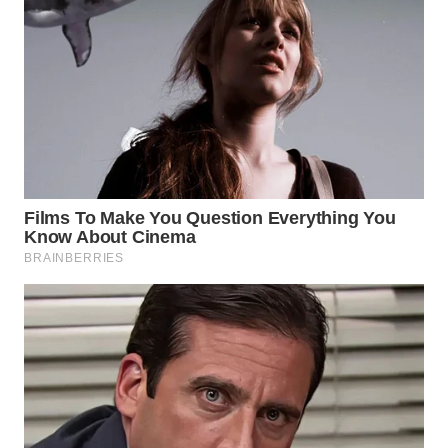
WN
TAPANULI
SELATAN
WN
TANJUNG
LESUNG
WN
KARO
WN
SIMALUNGUN
WN
LABUHANBATU
WN