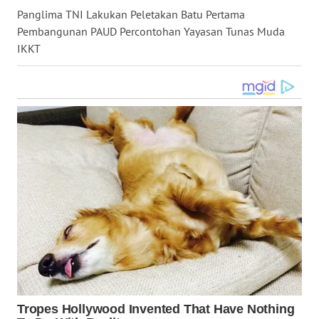
Panglima TNI Lakukan Peletakan Batu Pertama
WN
KALTARA
Pembangunan PAUD Percontohan Yayasan Tunas Muda
IKKT
WN
KALSEL
WN
KALTIM
WN
SULSEL
WN
GORONTALO
WN
SULUT