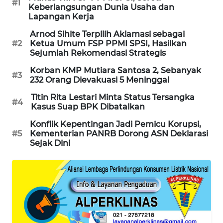
#1
Keberlangsungan Dunia Usaha dan
PORTAL
Lapangan Kerja
KONSUMEN
Arnod Sihite Terpilih Aklamasi sebagai
#2
Ketua Umum FSP PPMI SPSI, Hasilkan
FORWAMKI
Sejumlah Rekomendasi Strategis
Korban KMP Mutiara Santosa 2, Sebanyak
ALPERKLINAS
#3
232 Orang Dievakuasi 5 Meninggal
Titin Rita Lestari Minta Status Tersangka
FORJASIDA
#4
Kasus Suap BPK Dibatalkan
Konflik Kepentingan Jadi Pemicu Korupsi,
TAMBANG
#5
Kementerian PANRB Dorong ASN Deklarasi
NEWS
Sejak Dini
SITUNGIR
NEWS
SIDIKALANG
NEWS