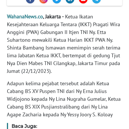
Informasi
INDEKS
WahanaNews.co
, Jakarta -
Ketua Ikatan
BERITA
Kesejahteraan Keluarga Tentara (IKKT) Pragati Wira
Anggini (PWA) Gabungan II Itjen TNI Ny. Etta
KONTAK
Suhartono mewakili Ketua Harian IKKT PWA Ny.
KAMI
Shinta Bambang Ismawan memimpin serah terima
lima Jabatan Ketua IKKT, bertempat di gedung Tjut
INFO
Nya Dien Mabes TNI Cilangkap, Jakarta Timur pada
IKLAN
Jumat (22/12/2023).
TENTANG
Adapun kelima pejabat tersebut adalah Ketua
KAMI
Cabang BS XV Puspen TNI dari Ny Erna Julius
Widjojono kepada Ny Lina Nugraha Gumelar, Ketua
PEDOMAN
MEDIA
Cabang BS XIX Pusjianstralibang dari Ny Lina
SIBER
Agape Zacharia kepada Ny Yessy Joory S. Koloay
Baca Juga:
REDAKSI