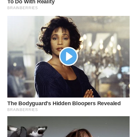
WN
MALUKU
WN
MALUT
WN
DAIRI
WN
DANAU
TOBA
WN
NIAS
WN
LANGKAT