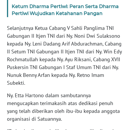
Ketum Dharma Pertiwi: Peran Serta Dharma
Pertiwi Wujudkan Ketahanan Pangan
KARIR
Selanjutnya Ketua Cabang V Sahli Panglima TNI
DISCLAIMER
Gabungan II Itjen TNI dari Ny. Noni Dwi Sulaksono
kepada Ny. Leni Dadang Arif Abdurachman, Cabang
Wahana
News
II Setum TNI Gabungan II Itjen TNI dari Ny. Win Edy
Regional
Rochmatullah kepada Ny. Ayu Riksani, Cabang XVII
Puskersin TNI Gabungan I Staf Umum TNI dari Ny.
WN
Nunuk Benny Arfan kepada Ny. Retno Imam
SUMUT
Subekti.
WN
Ny. Etta Hartono dalam sambutannya
JAKARTA
mengucapkan terimakasih atas dedikasi penuh
yang telah diberikan oleh ibu-ibu kepada anggota
WN
organisasi di Satuannya.
JABAR