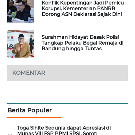
Konflik Kepentingan Jadi Pemicu
Korupsi, Kementerian PANRB
MAWAKA
Dorong ASN Deklarasi Sejak Dini
ID
MARTABAT
Surahman Hidayat Desak Polisi
NET
Tangkap Pelaku Begal Remaja di
Bandung hingga Tuntas
PLN
WATCH
KOMENTAR
MKLI
LPKKI
LKKI
Berita Populer
KOPEKLIN
Toga Sihite Sedunia dapat Apresiasi di
Munas VIII FSP PPMI SPSI, Soroti