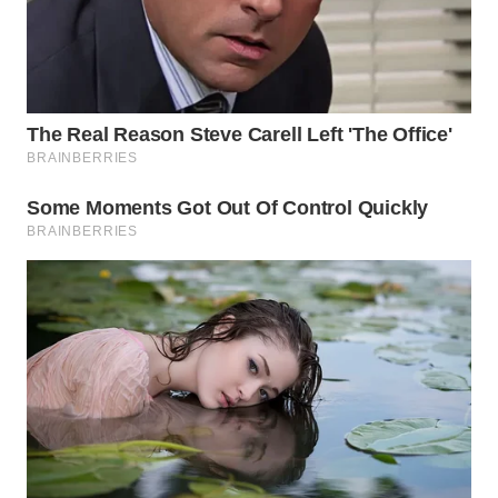
TAPANULI
TENGAH
WN DELI
SERDANG
WN
TEBING
TINGGI
WN
PAKPAK
WN
KARAWANG
WN
BEKASI