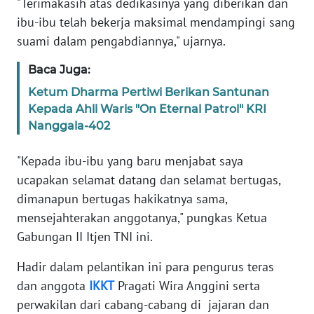
"Terimakasih atas dedikasinya yang diberikan dan
WN
ibu-ibu telah bekerja maksimal mendampingi sang
BANTEN
suami dalam pengabdiannya," ujarnya.
WN
Baca Juga:
NTT
Ketum Dharma Pertiwi Berikan Santunan
Kepada Ahli Waris "On Eternal Patrol" KRI
WN
Nanggala-402
KEPRI
"Kepada ibu-ibu yang baru menjabat saya
WN
ucapakan selamat datang dan selamat bertugas,
PAPUA
dimanapun bertugas hakikatnya sama,
mensejahterakan anggotanya," pungkas Ketua
WN
PAPUA
Gabungan II Itjen TNI ini.
BARAT
Hadir dalam pelantikan ini para pengurus teras
dan anggota
IKKT
Pragati Wira Anggini serta
WN
RIAU
perwakilan dari cabang-cabang di jajaran dan