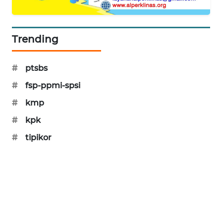
SIBARAGAS
NEWS
Trending
METRO
SIANTAR
#
ptsbs
NEWS
#
fsp-ppmi-spsi
METRO
#
kmp
MEDAN
NEWS
#
kpk
#
tipikor
METRO
JAKARTA
NEWS
KRT
NEWS