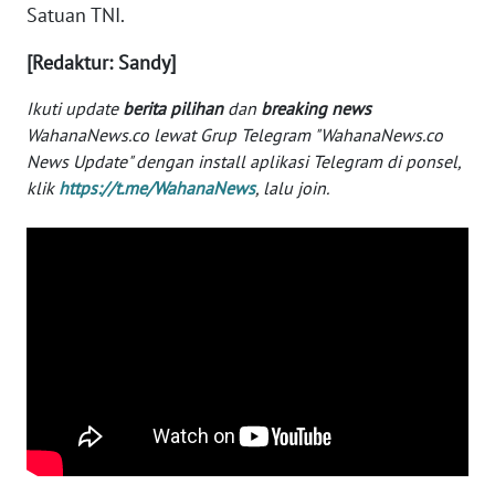
Satuan TNI.
WN
SERAMBI
[Redaktur: Sandy]
Ikuti update
berita pilihan
dan
breaking news
WN
WahanaNews.co lewat Grup Telegram "WahanaNews.co
JAMBI
News Update" dengan install aplikasi Telegram di ponsel,
klik
https://t.me/WahanaNews
, lalu join.
WN
SULTRA
WN
NTB
WN
SULTENG
WN
SULBAR