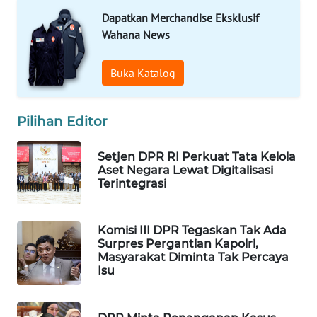
Dapatkan Merchandise Eksklusif
WAHANA
SPORT
Wahana News
WAHANA
Buka Katalog
UMKM
Pilihan Editor
WAHANA
SELEB
Setjen DPR RI Perkuat Tata Kelola
Aset Negara Lewat Digitalisasi
WAHANA
Terintegrasi
PERSONA
WAHANA
Komisi III DPR Tegaskan Tak Ada
OTOMOTIF
Surpres Pergantian Kapolri,
Masyarakat Diminta Tak Percaya
Isu
WAHANA
HEALTH