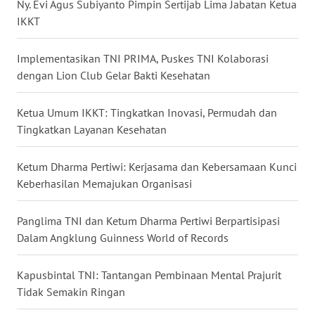
Ny. Evi Agus Subiyanto Pimpin Sertijab Lima Jabatan Ketua
WN
IKKT
NUSANTARA
Implementasikan TNI PRIMA, Puskes TNI Kolaborasi
WN
dengan Lion Club Gelar Bakti Kesehatan
JOGJA
Ketua Umum IKKT: Tingkatkan Inovasi, Permudah dan
WN
Tingkatkan Layanan Kesehatan
JATIM
Ketum Dharma Pertiwi: Kerjasama dan Kebersamaan Kunci
WN
Keberhasilan Memajukan Organisasi
BALI
Panglima TNI dan Ketum Dharma Pertiwi Berpartisipasi
WN
Dalam Angklung Guinness World of Records
KALBAR
Kapusbintal TNI: Tantangan Pembinaan Mental Prajurit
WN
Tidak Semakin Ringan
KALTENG