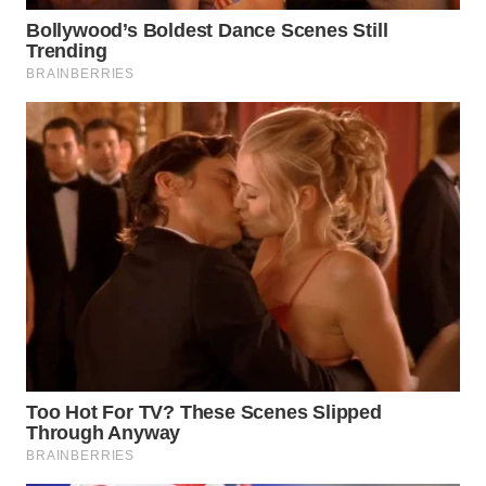
WN
NATUNA
WN
BINTAN
WN
MANDALIKA
WN
LIKUPANG
WN
LABUANBAJO
WN
BORNEO