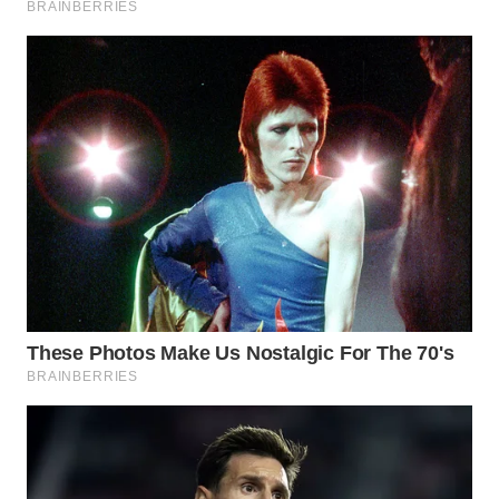
WN
INDRAMAYU
WN
KUNINGAN
WN
MAJALENGKA
WN
SUBANG
WN
SUKABUMI
WN
PURWAKARTA