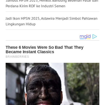
Sambut HPSN 2025, Pemkot Bandung Bebenah Pasar dan
WN
Perdana Kirim RDF ke Industri Semen
KALTARA
Jadi Ikon HPSN 2025, Astawira Menjadi Simbol Pahlawan
WN
Lingkungan Hidup
KALSEL
WN
KALTIM
WN
SULSEL
WN
GORONTALO
WN
SULUT