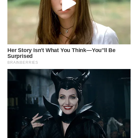
WN
BOGOR
WN
DEPOK
WN
TAPANULI
UTARA
WN
SAMOSIR
WN
PADANG
LAWAS