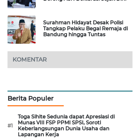
WAHANA
DESA
WISATA
Surahman Hidayat Desak Polisi
Tangkap Pelaku Begal Remaja di
Bandung hingga Tuntas
LAPAK
WAHANA
Wahana
KOMENTAR
Network
KONSUMEN
LISTRIK
Berita Populer
MASYARAKAT
KELISTRIKAN
Toga Sihite Sedunia dapat Apresiasi di
Munas VIII FSP PPMI SPSI, Soroti
#1
WALINKI
Keberlangsungan Dunia Usaha dan
ID
Lapangan Kerja