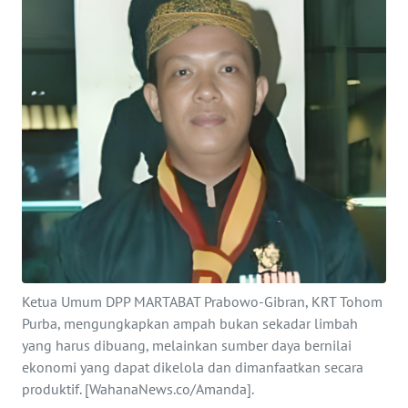
SAINS-TEKNO
KESEHATAN
INTERNASIONAL
SERBA-SERBI
PENDIDIKAN
OLAHRAGA
Ketua Umum DPP MARTABAT Prabowo-Gibran, KRT Tohom
OPINI
Purba, mengungkapkan ampah bukan sekadar limbah
yang harus dibuang, melainkan sumber daya bernilai
EDITORIAL
ekonomi yang dapat dikelola dan dimanfaatkan secara
produktif. [WahanaNews.co/Amanda].