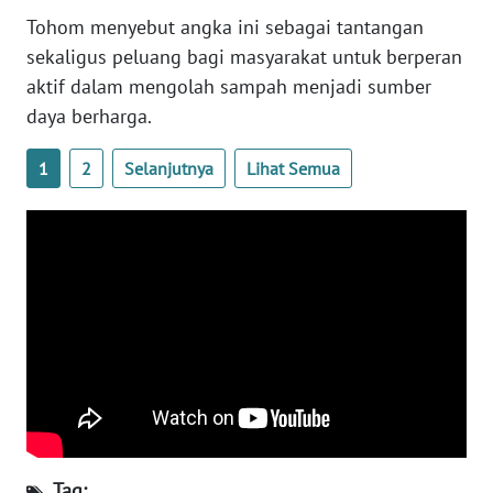
Tohom menyebut angka ini sebagai tantangan
WN
sekaligus peluang bagi masyarakat untuk berperan
SERAMBI
aktif dalam mengolah sampah menjadi sumber
daya berharga.
WN
JAMBI
1
2
Selanjutnya
Lihat Semua
WN
SULTRA
WN
NTB
WN
SULTENG
WN
SULBAR
Tag: