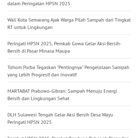
dalam Peringatan HPSN 2025
WN
NUSANTARA
Wali Kota Semarang Ajak Warga Pilah Sampah dari Tingkat
RT untuk Lingkungan
WN
JOGJA
Peringati HPSN 2025, Pemkab Gowa Gelar Aksi Bersih-
Bersih di Pasar Minasa Maupa
WN
JATIM
Tohom Purba Tegaskan "Pentingnya" Pengelolaan Sampah
yang Lebih Progresif dan Inovatif
WN
BALI
MARTABAT Prabowo-Gibran: Sampah Menuju Energi
Bersih dan Lingkungan Sehat
WN
KALBAR
DLH Sulawesi Tengah Gelar Aksi Bersih Desa Wayu
WN
Peringati HPSN 2025
KALTENG