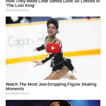
WN
TAPANULI
SELATAN
WN
TANJUNG
LESUNG
WN
KARO
WN
SIMALUNGUN
WN
LABUHANBATU
WN