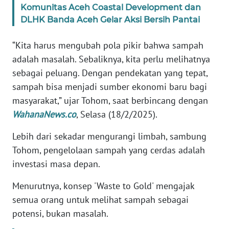
Komunitas Aceh Coastal Development dan
DLHK Banda Aceh Gelar Aksi Bersih Pantai
KARIR
“Kita harus mengubah pola pikir bahwa sampah
DISCLAIMER
adalah masalah. Sebaliknya, kita perlu melihatnya
sebagai peluang. Dengan pendekatan yang tepat,
Wahana
sampah bisa menjadi sumber ekonomi baru bagi
News
Regional
masyarakat,” ujar Tohom, saat berbincang dengan
WahanaNews.co
, Selasa (18/2/2025).
WN
SUMUT
Lebih dari sekadar mengurangi limbah, sambung
Tohom, pengelolaan sampah yang cerdas adalah
WN
investasi masa depan.
JAKARTA
Menurutnya, konsep 'Waste to Gold' mengajak
semua orang untuk melihat sampah sebagai
WN
JABAR
potensi, bukan masalah.