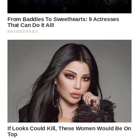
WN
SUMEDANG
WN
CIANJUR
WN
KEPULAUAN
SERIBU
WN
TANGERANG
WN
BINJAI
WN
CIREBON