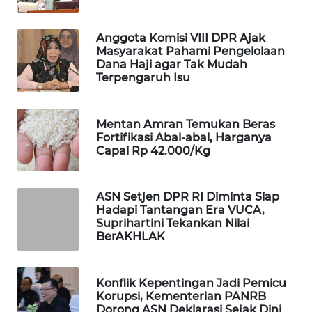
WAHANA
SPORT
Anggota Komisi VIII DPR Ajak
Masyarakat Pahami Pengelolaan
Dana Haji agar Tak Mudah
WAHANA
Terpengaruh Isu
UMKM
WAHANA
Mentan Amran Temukan Beras
SELEB
Fortifikasi Abal-abal, Harganya
Capai Rp 42.000/Kg
WAHANA
PERSONA
ASN Setjen DPR RI Diminta Siap
Hadapi Tantangan Era VUCA,
Suprihartini Tekankan Nilai
WAHANA
BerAKHLAK
OTOMOTIF
WAHANA
Konflik Kepentingan Jadi Pemicu
HEALTH
Korupsi, Kementerian PANRB
Dorong ASN Deklarasi Sejak Dini