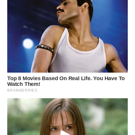
TAPANULI
TENGAH
WN DELI
SERDANG
WN
TEBING
TINGGI
WN
PAKPAK
WN
KARAWANG
WN
BEKASI