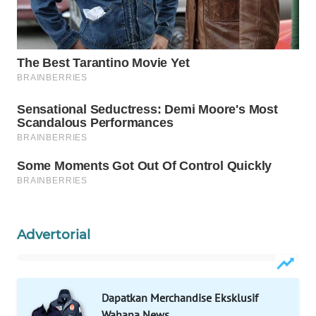
Wahana
Media
Group
WAHANA
NEWS
WAHANA
TANI
WAHANA
ADVOKAT
WAHANA
Advertorial
INFRASTRUKTUR
WAHANA
Dapatkan Merchandise Eksklusif
KONSUMEN
Wahana News