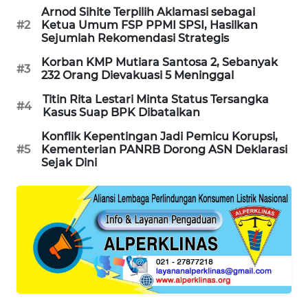
Arnod Sihite Terpilih Aklamasi sebagai
MAWAKA
#2
Ketua Umum FSP PPMI SPSI, Hasilkan
ID
Sejumlah Rekomendasi Strategis
Korban KMP Mutiara Santosa 2, Sebanyak
#3
MARTABAT
232 Orang Dievakuasi 5 Meninggal
NET
Titin Rita Lestari Minta Status Tersangka
#4
Kasus Suap BPK Dibatalkan
PLN
Konflik Kepentingan Jadi Pemicu Korupsi,
WATCH
#5
Kementerian PANRB Dorong ASN Deklarasi
Sejak Dini
MKLI
LPKKI
LKKI
KOPEKLIN