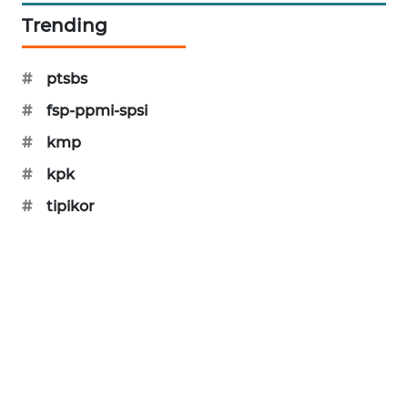
PORTAL
Trending
KONSUMEN
#
ptsbs
FORWAMKI
#
fsp-ppmi-spsi
ALPERKLINAS
#
kmp
#
kpk
FORJASIDA
#
tipikor
TAMBANG
NEWS
SITUNGIR
NEWS
SIDIKALANG
NEWS