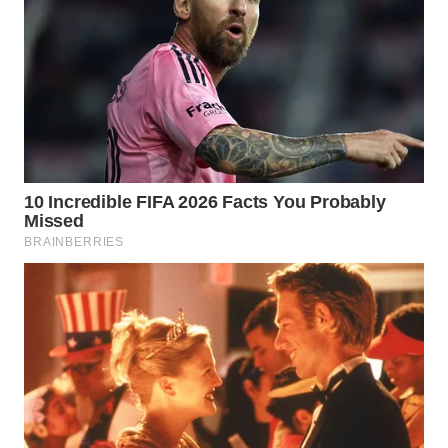
WN
PRIANGAN
TIMUR
WN
SEMARANG
WN
SOLO
WN
BOROBUDUR
WN
MADURA
WN
SURABAYA