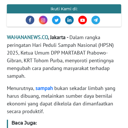
Informasi
Ikuti Kami di:
INDEKS
BERITA
KONTAK
WAHANANEWS.CO
, Jakarta -
Dalam rangka
KAMI
peringatan Hari Peduli Sampah Nasional (HPSN)
2025, Ketua Umum DPP MARTABAT Prabowo-
INFO
Gibran, KRT Tohom Purba, menyoroti pentingnya
IKLAN
mengubah cara pandang masyarakat terhadap
sampah.
TENTANG
KAMI
Menurutnya,
sampah
bukan sekadar limbah yang
harus dibuang, melainkan sumber daya bernilai
PEDOMAN
ekonomi yang dapat dikelola dan dimanfaatkan
MEDIA
secara produktif.
SIBER
Baca Juga:
REDAKSI