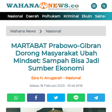
Nasional
Daerah
Polhukam
Kriminal
Ekuin
Sains-Te
WAHANA
Tutup
TV
Wahana News
Nasional
NASIONAL
MARTABAT Prabowo-Gibran
Dorong Masyarakat Ubah
DAERAH
Mindset: Sampah Bisa Jadi
Sumber Ekonomi
POLHUKAM
Ezra H. Anugerah - Nasional
Selasa, 18 Februari 2025 - 10:46 WIB
KRIMINAL
EKUIN