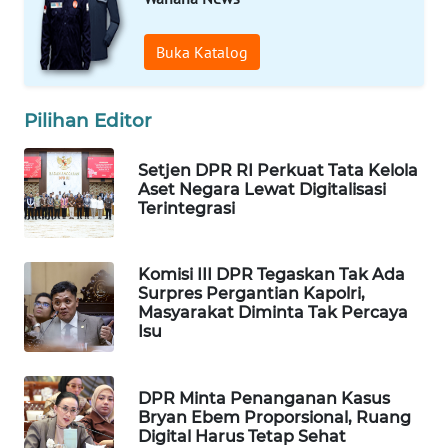
WAHANA
LISTRIK
Buka Katalog
WAHANA
Pilihan Editor
TRAVEL
Setjen DPR RI Perkuat Tata Kelola
WAHANA
Aset Negara Lewat Digitalisasi
TV
Terintegrasi
WAHANANEWS
ID
Komisi III DPR Tegaskan Tak Ada
Surpres Pergantian Kapolri,
Masyarakat Diminta Tak Percaya
WAHANANEWS
Isu
CO ID
DPR Minta Penanganan Kasus
WAHANANEWS
Bryan Ebem Proporsional, Ruang
NET
Digital Harus Tetap Sehat