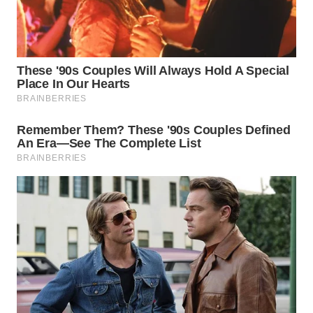
WN
NATUNA
WN
BINTAN
WN
MANDALIKA
WN
LIKUPANG
WN
LABUANBAJO
WN
BORNEO