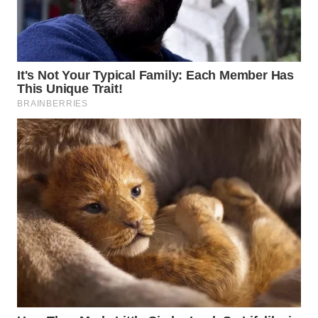
WN
MALUKU
WN
MALUT
WN
DAIRI
WN
DANAU
TOBA
WN
NIAS
WN
LANGKAT