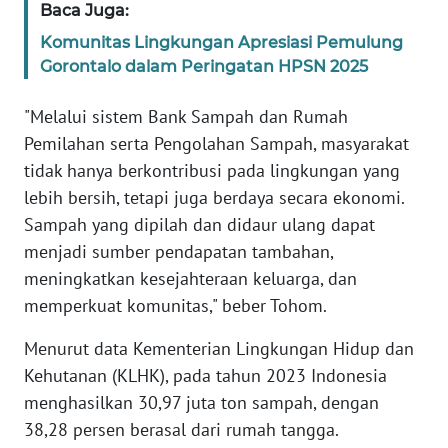
Baca Juga:
WN
BANTEN
Komunitas Lingkungan Apresiasi Pemulung
Gorontalo dalam Peringatan HPSN 2025
WN
NTT
"Melalui sistem Bank Sampah dan Rumah
Pemilahan serta Pengolahan Sampah, masyarakat
WN
tidak hanya berkontribusi pada lingkungan yang
KEPRI
lebih bersih, tetapi juga berdaya secara ekonomi.
Sampah yang dipilah dan didaur ulang dapat
WN
menjadi sumber pendapatan tambahan,
PAPUA
meningkatkan kesejahteraan keluarga, dan
memperkuat komunitas," beber Tohom.
WN
PAPUA
Menurut data Kementerian Lingkungan Hidup dan
BARAT
Kehutanan (KLHK), pada tahun 2023 Indonesia
menghasilkan 30,97 juta ton sampah, dengan
WN
38,28 persen berasal dari rumah tangga.
RIAU