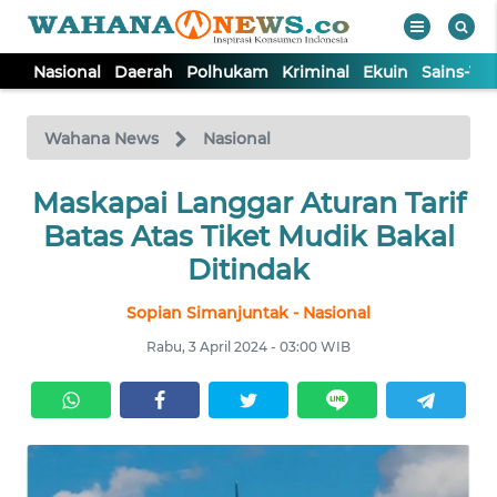
Nasional
Daerah
Polhukam
Kriminal
Ekuin
Sains-Te
WAHANA
Tutup
TV
Wahana News
Nasional
NASIONAL
Maskapai Langgar Aturan Tarif
Batas Atas Tiket Mudik Bakal
DAERAH
Ditindak
Sopian Simanjuntak - Nasional
POLHUKAM
Rabu, 3 April 2024 - 03:00 WIB
KRIMINAL
EKUIN