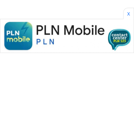
X
WAHANA MEDIA GROUP
|
|
|
WAHANA NEWS co
WAHANA TANI
WAHANA ADVOKAT