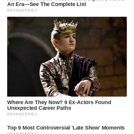
WN
KALTARA
WN
KALSEL
WN
KALTIM
WN
SULSEL
WN
GORONTALO
WN
SULUT