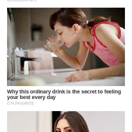
WN
MALUKU
WN
MALUT
WN
DAIRI
WN
DANAU
TOBA
WN
NIAS
WN
LANGKAT