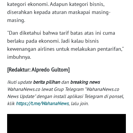
kategori ekonomi. Adapun kategori bisnis,
WN
BANTEN
diserahkan kepada aturan maskapai masing-
masing.
WN
"Dan diketahui bahwa tarif batas atas ini cuma
NTT
berlaku pada ekonomi. Jadi kalau bisnis
kewenangan airlines untuk melakukan pentarifan,"
WN
KEPRI
imbuhnya.
[Redaktur: Alpredo Gultom]
WN
PAPUA
Ikuti update
berita pilihan
dan
breaking news
WahanaNews.co lewat Grup Telegram "WahanaNews.co
WN
News Update" dengan install aplikasi Telegram di ponsel,
PAPUA
klik
https://t.me/WahanaNews
, lalu join.
BARAT
WN
RIAU