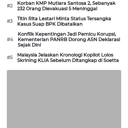
Korban KMP Mutiara Santosa 2, Sebanyak
#2
232 Orang Dievakuasi 5 Meninggal
MAWAKA
ID
Titin Rita Lestari Minta Status Tersangka
#3
Kasus Suap BPK Dibatalkan
MARTABAT
Konflik Kepentingan Jadi Pemicu Korupsi,
NET
#4
Kementerian PANRB Dorong ASN Deklarasi
Sejak Dini
PLN
Malaysia Jelaskan Kronologi Kopilot Lolos
#5
WATCH
Skrining KLIA Sebelum Ditangkap di Soetta
MKLI
LPKKI
LKKI
KOPEKLIN