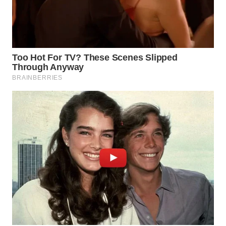
TAPANULI
TENGAH
WN DELI
SERDANG
WN
TEBING
TINGGI
WN
PAKPAK
WN
KARAWANG
WN
BEKASI