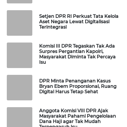
WAHANA
SPORT
Setjen DPR RI Perkuat Tata Kelola
Aset Negara Lewat Digitalisasi
Terintegrasi
WAHANA
UMKM
Komisi III DPR Tegaskan Tak Ada
WAHANA
Surpres Pergantian Kapolri,
SELEB
Masyarakat Diminta Tak Percaya
Isu
WAHANA
PERSONA
DPR Minta Penanganan Kasus
Bryan Ebem Proporsional, Ruang
WAHANA
Digital Harus Tetap Sehat
OTOMOTIF
Anggota Komisi VIII DPR Ajak
WAHANA
Masyarakat Pahami Pengelolaan
HEALTH
Dana Haji agar Tak Mudah
Terpengaruh Isu