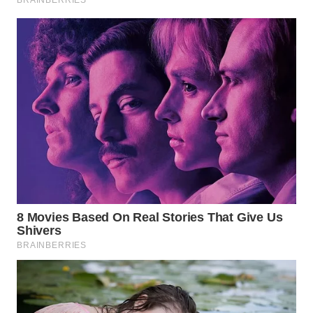
WN
NATUNA
WN
BINTAN
WN
MANDALIKA
WN
LIKUPANG
WN
LABUANBAJO
WN
BORNEO