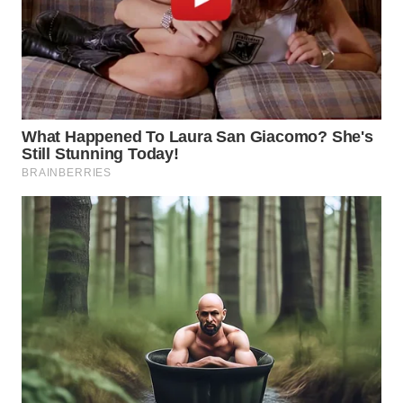
WN
INDRAMAYU
WN
KUNINGAN
WN
MAJALENGKA
WN
SUBANG
WN
SUKABUMI
WN
PURWAKARTA