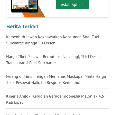
Install Aplikasi
WN
BABEL
Berita Terkait
WN
SUMBAR
Kemenhub Jawab Kekhawatiran Konsumen Soal Fuel
Surcharge hingga 50 Persen
WN
SUMSEL
Harga Tiket Pesawat Berpotensi Naik Lagi, YLKI Desak
Transparansi Fuel Surcharge
WN
BENGKULU
Perang di Timur Tengah Memanas Maskapai Minta Harga
Tiket Pesawat Naik, Ini Respons Kemenhub
WN
LAMPUNG
Kinerja Anjlok, Kerugian Garuda Indonesia Melonjak 4,5
Kali Lipat
WN
JATENG