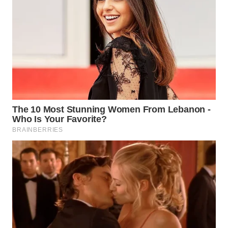
WN
TAPANULI
SELATAN
WN
TANJUNG
LESUNG
WN
KARO
WN
SIMALUNGUN
WN
LABUHANBATU
WN