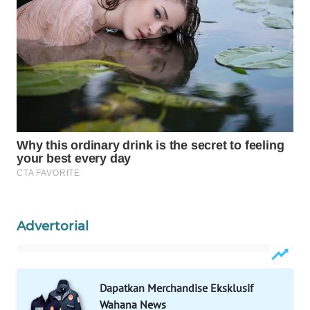
Wahana
Media
Group
WAHANA
NEWS
WAHANA
TANI
WAHANA
ADVOKAT
Advertorial
WAHANA
INFRASTRUKTUR
WAHANA
Dapatkan Merchandise Eksklusif
KONSUMEN
Wahana News