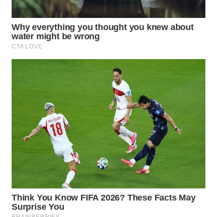
WN
PRIANGAN
TIMUR
WN
SEMARANG
WN
SOLO
WN
BOROBUDUR
WN
MADURA
WN
SURABAYA