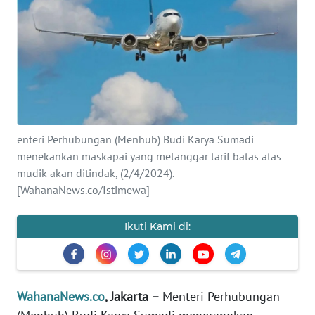
SAINS-TEKNO
KESEHATAN
INTERNASIONAL
SERBA-SERBI
enteri Perhubungan (Menhub) Budi Karya Sumadi
menekankan maskapai yang melanggar tarif batas atas
PENDIDIKAN
mudik akan ditindak, (2/4/2024).
[WahanaNews.co/Istimewa]
OLAHRAGA
Ikuti Kami di:
OPINI
EDITORIAL
WahanaNews.co
, Jakarta –
Menteri Perhubungan