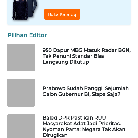
WAHANA
Buka Katalog
LISTRIK
WAHANA
Pilihan Editor
TRAVEL
950 Dapur MBG Masuk Radar BGN,
WAHANA
Tak Penuhi Standar Bisa
TV
Langsung Ditutup
WAHANANEWS
ID
Prabowo Sudah Panggil Sejumlah
Calon Gubernur BI, Siapa Saja?
WAHANANEWS
CO ID
Baleg DPR Pastikan RUU
WAHANANEWS
Masyarakat Adat Jadi Prioritas,
Nyoman Parta: Negara Tak Akan
NET
Dirugikan