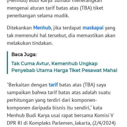
(Menhub) Budi Karya Sumadi menerangkan
Informasi
mengenai aturan tarif batas atas (TBA) tiket
INDEKS
penerbangan selama mudik.
BERITA
Ditekankan
Menhub
, jika terdapat
maskapai
yang
tak memenuhi hal tersebut, dia memastikan akan
KONTAK
KAMI
melakukan tindakan.
Baca Juga:
INFO
IKLAN
Tak Cuma Avtur, Kemenhub Ungkap
Penyebab Utama Harga Tiket Pesawat Mahal
TENTANG
KAMI
"Berkaitan dengan
tarif
batas atas (TBA) saya
sampaikan bahwa tarif batas atas adalah suatu
PEDOMAN
perhitungan yang terdiri dari komponen-
MEDIA
komponen daripada bisnis itu sendiri," kata
SIBER
Menhub Budi Karya usai rapat bersama Komisi V
DPR RI di Kompleks Parlemen, Jakarta, (2/4/2024)
REDAKSI