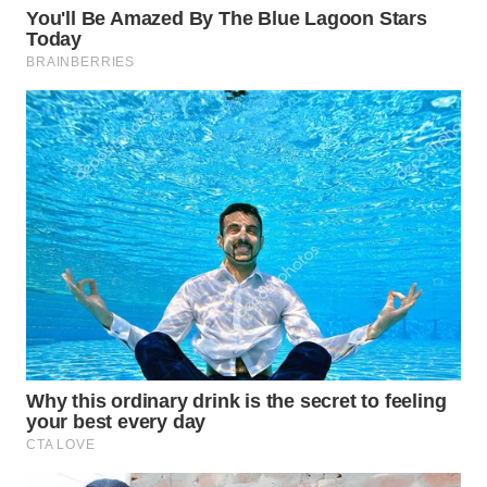
WN
BOGOR
WN
DEPOK
WN
TAPANULI
UTARA
WN
SAMOSIR
WN
PADANG
LAWAS