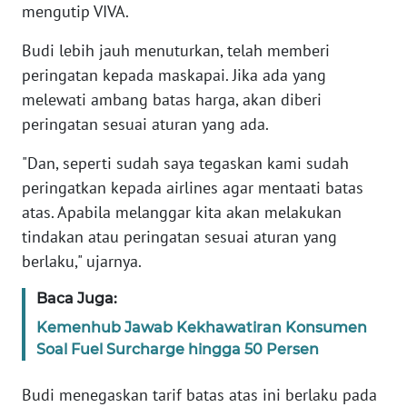
mengutip VIVA.
KARIR
Budi lebih jauh menuturkan, telah memberi
peringatan kepada maskapai. Jika ada yang
DISCLAIMER
melewati ambang batas harga, akan diberi
peringatan sesuai aturan yang ada.
Wahana
News
"Dan, seperti sudah saya tegaskan kami sudah
Regional
peringatkan kepada airlines agar mentaati batas
atas. Apabila melanggar kita akan melakukan
WN
tindakan atau peringatan sesuai aturan yang
SUMUT
berlaku," ujarnya.
WN
Baca Juga:
JAKARTA
Kemenhub Jawab Kekhawatiran Konsumen
Soal Fuel Surcharge hingga 50 Persen
WN
JABAR
Budi menegaskan tarif batas atas ini berlaku pada