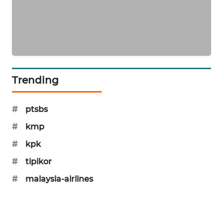
PORTAL
KONSUMEN
FORWAMKI
ALPERKLINAS
Trending
FORJASIDA
#
ptsbs
TAMBANG
#
kmp
NEWS
#
kpk
#
tipikor
SITUNGIR
NEWS
#
malaysia-airlines
SIDIKALANG
NEWS