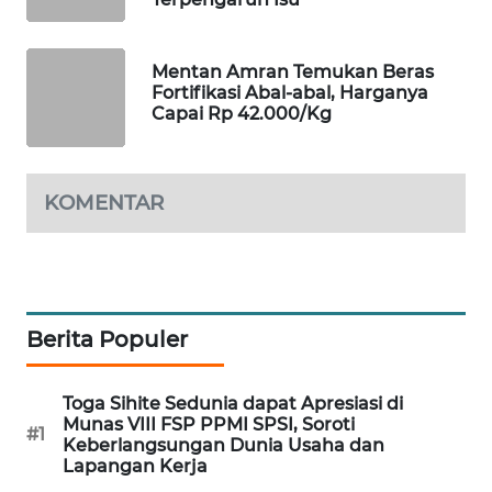
WAHANA
DESA
WISATA
Mentan Amran Temukan Beras
Fortifikasi Abal-abal, Harganya
Capai Rp 42.000/Kg
LAPAK
WAHANA
KOMENTAR
Wahana
Network
KONSUMEN
LISTRIK
Berita Populer
MASYARAKAT
KELISTRIKAN
Toga Sihite Sedunia dapat Apresiasi di
Munas VIII FSP PPMI SPSI, Soroti
#1
Keberlangsungan Dunia Usaha dan
WALINKI
Lapangan Kerja
ID