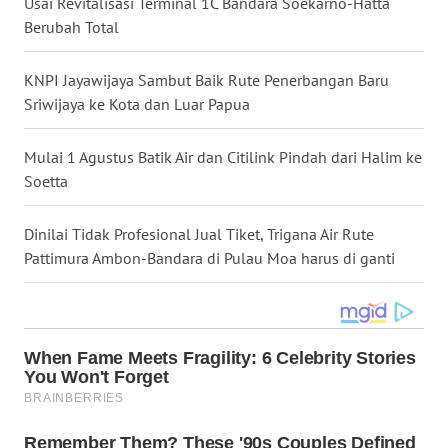
Usai Revitalisasi Terminal 1C Bandara Soekarno-Hatta
WN
Berubah Total
NUSANTARA
KNPI Jayawijaya Sambut Baik Rute Penerbangan Baru
WN
Sriwijaya ke Kota dan Luar Papua
JOGJA
Mulai 1 Agustus Batik Air dan Citilink Pindah dari Halim ke
WN
Soetta
JATIM
Dinilai Tidak Profesional Jual Tiket, Trigana Air Rute
WN
Pattimura Ambon-Bandara di Pulau Moa harus di ganti
BALI
WN
KALBAR
WN
KALTENG