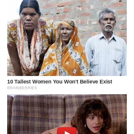
WN
SUMEDANG
WN
CIANJUR
WN
KEPULAUAN
SERIBU
WN
TANGERANG
WN
BINJAI
WN
CIREBON