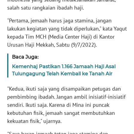
Informasi
salah satu rangkaian ibadah haji.
INDEKS
"Pertama, jemaah harus jaga stamina, jangan
BERITA
lakukan kegiatan yang tidak diperlukan," kata Yaqut
kepada Tim MCH (Media Center Haji) di Kantor
KONTAK
KAMI
Urusan Haji Mekkah, Sabtu (9/7/2022).
Baca Juga:
INFO
IKLAN
Kemenhaj Pastikan 1.166 Jamaah Haji Asal
Tulungagung Telah Kembali ke Tanah Air
TENTANG
"Kedua, ikuti saja yang disampaikan petugas dan
KAMI
pembimbing ibadah. Jangan ambil inisiatif-inisiatif
PEDOMAN
sendiri. Ikuti saja. Karena di Mina ini puncak
MEDIA
kebutuhan fisik, jemaah sangat membutuhkan
SIBER
kekuatan fisik," ujarnya.
REDAKSI
"Saya harap jemaah tetap jaga stamina dan