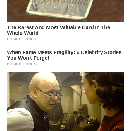
WN
TAPANULI
SELATAN
WN
TANJUNG
LESUNG
WN
KARO
WN
SIMALUNGUN
WN
LABUHANBATU
WN