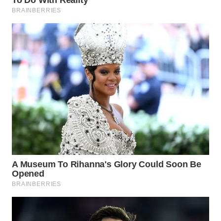
WN
BOGOR
WN
DEPOK
WN
TAPANULI
UTARA
WN
SAMOSIR
WN
PADANG
LAWAS