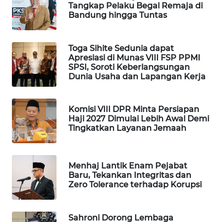
Tangkap Pelaku Begal Remaja di
WAHANA
Bandung hingga Tuntas
SPORT
Toga Sihite Sedunia dapat
WAHANA
Apresiasi di Munas VIII FSP PPMI
UMKM
SPSI, Soroti Keberlangsungan
Dunia Usaha dan Lapangan Kerja
WAHANA
SELEB
Komisi VIII DPR Minta Persiapan
Haji 2027 Dimulai Lebih Awal Demi
WAHANA
Tingkatkan Layanan Jemaah
PERSONA
WAHANA
Menhaj Lantik Enam Pejabat
OTOMOTIF
Baru, Tekankan Integritas dan
Zero Tolerance terhadap Korupsi
WAHANA
HEALTH
Sahroni Dorong Lembaga