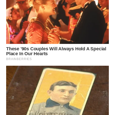
WN
MALUKU
WN
MALUT
WN
DAIRI
WN
DANAU
TOBA
WN
NIAS
WN
LANGKAT