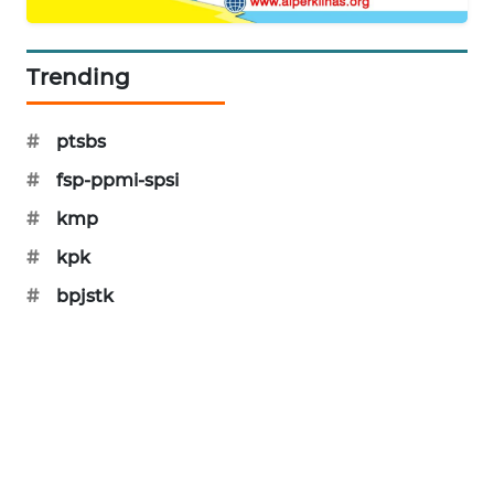
PORTAL
KONSUMEN
Trending
FORWAMKI
#
ptsbs
ALPERKLINAS
#
fsp-ppmi-spsi
#
kmp
FORJASIDA
#
kpk
TAMBANG
#
bpjstk
NEWS
SITUNGIR
NEWS
SIDIKALANG
NEWS