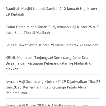
WN
Raudhah Masjid Nabawi Sambut 210 Jamaah Haji Kloter
BABEL
29 Kertajati
WN
Kabar Gembira dari Tanah Suci, Jemaah Haji Kloter 29 KJT
SUMBAR
Jawa Barat Tiba di Madinah
WN
Selesai Tawaf Wada, Kloter 29 Jabar Bergerak ke Madinah
SUMSEL
KBIHU Multazam Tanjungsari Sumedang Gelar Doa
WN
Bersama dan Persiapan Keberangkatan ke Madinah di
BENGKULU
Mekkah
WN
Jemaah Haji Sumedang Kloter KJT 29 Dijadwalkan Tiba 22
LAMPUNG
Juni 2026, Kemenhaj Imbau Keluarga Patuhi Aturan
Penjemputan
WN
JATENG
Jamaah Haji Kloter 29 KBIHU Multazam Tanjungsari