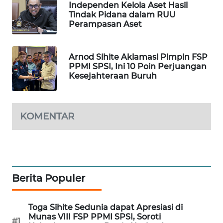
Independen Kelola Aset Hasil
WAHANA
Tindak Pidana dalam RUU
DESA
Perampasan Aset
WISATA
Arnod Sihite Aklamasi Pimpin FSP
LAPAK
PPMI SPSI, Ini 10 Poin Perjuangan
WAHANA
Kesejahteraan Buruh
Wahana
Network
KOMENTAR
KONSUMEN
LISTRIK
MASYARAKAT
Berita Populer
KELISTRIKAN
WALINKI
Toga Sihite Sedunia dapat Apresiasi di
ID
Munas VIII FSP PPMI SPSI, Soroti
#1