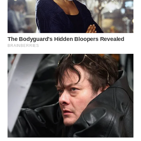
WN
PRIANGAN
TIMUR
WN
SEMARANG
WN
SOLO
WN
BOROBUDUR
WN
MADURA
WN
SURABAYA