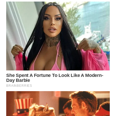
WN
KALTARA
WN
KALSEL
WN
KALTIM
WN
SULSEL
WN
GORONTALO
WN
SULUT