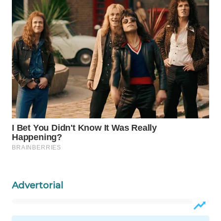
Wahana
Media
Group
WAHANA
NEWS
WAHANA
TANI
WAHANA
ADVOKAT
WAHANA
INFRASTRUKTUR
Advertorial
WAHANA
KONSUMEN