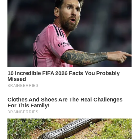
WN
SUMEDANG
WN
CIANJUR
WN
KEPULAUAN
SERIBU
WN
TANGERANG
WN
BINJAI
WN
CIREBON