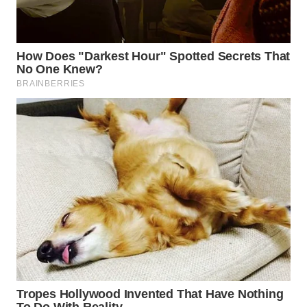
TAPANULI
TENGAH
WN DELI
SERDANG
WN
TEBING
TINGGI
WN
PAKPAK
WN
KARAWANG
WN
BEKASI