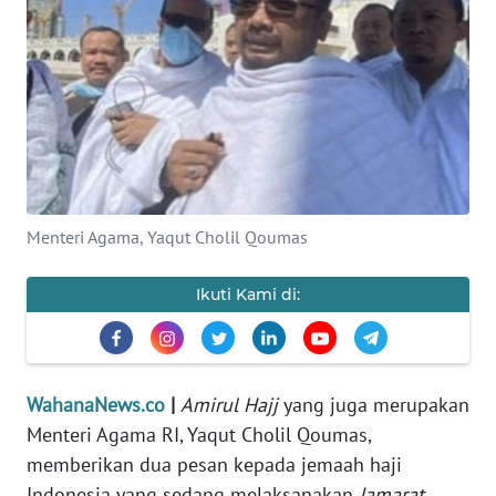
SAINS-TEKNO
KESEHATAN
INTERNASIONAL
SERBA-SERBI
Menteri Agama, Yaqut Cholil Qoumas
PENDIDIKAN
Ikuti Kami di:
OLAHRAGA
OPINI
WahanaNews.co
|
Amirul Hajj
yang juga merupakan
Menteri Agama RI, Yaqut Cholil Qoumas,
EDITORIAL
memberikan dua pesan kepada jemaah haji
Indonesia yang sedang melaksanakan
Jamarat
,