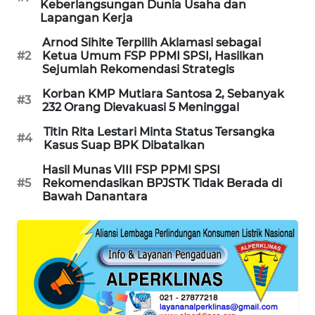
Keberlangsungan Dunia Usaha dan
Lapangan Kerja
MAWAKA
ID
Arnod Sihite Terpilih Aklamasi sebagai
#2
Ketua Umum FSP PPMI SPSI, Hasilkan
Sejumlah Rekomendasi Strategis
MARTABAT
NET
Korban KMP Mutiara Santosa 2, Sebanyak
#3
232 Orang Dievakuasi 5 Meninggal
PLN
Titin Rita Lestari Minta Status Tersangka
#4
WATCH
Kasus Suap BPK Dibatalkan
Hasil Munas VIII FSP PPMI SPSI
MKLI
#5
Rekomendasikan BPJSTK Tidak Berada di
Bawah Danantara
LPKKI
LKKI
KOPEKLIN