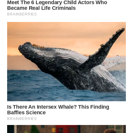
WN
NATUNA
WN
BINTAN
WN
MANDALIKA
WN
LIKUPANG
WN
LABUANBAJO
WN
BORNEO