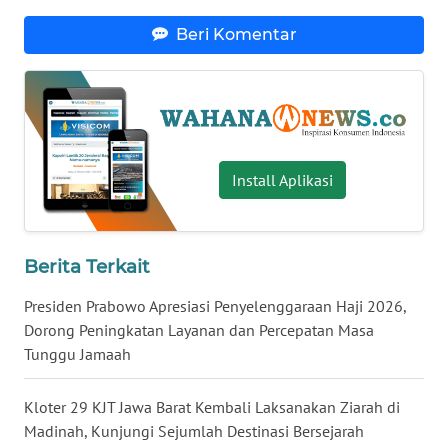
WN
Beri Komentar
SERAMBI
WN
JAMBI
Install Aplikasi
WN
SULTRA
WN
Berita Terkait
NTB
Presiden Prabowo Apresiasi Penyelenggaraan Haji 2026,
WN
Dorong Peningkatan Layanan dan Percepatan Masa
SULTENG
Tunggu Jamaah
WN
Kloter 29 KJT Jawa Barat Kembali Laksanakan Ziarah di
SULBAR
Madinah, Kunjungi Sejumlah Destinasi Bersejarah