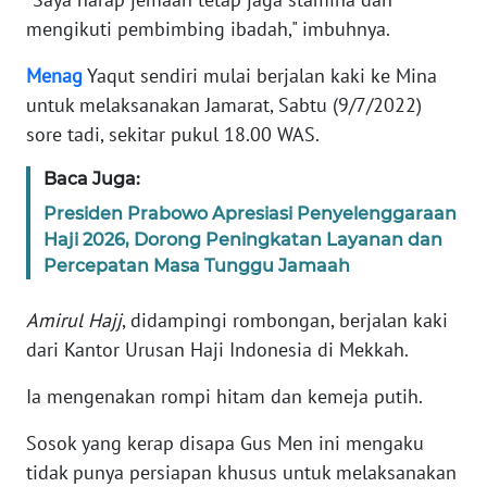
mengikuti pembimbing ibadah," imbuhnya.
KARIR
Menag
Yaqut sendiri mulai berjalan kaki ke Mina
untuk melaksanakan Jamarat, Sabtu (9/7/2022)
DISCLAIMER
sore tadi, sekitar pukul 18.00 WAS.
Wahana
Baca Juga:
News
Regional
Presiden Prabowo Apresiasi Penyelenggaraan
Haji 2026, Dorong Peningkatan Layanan dan
WN
Percepatan Masa Tunggu Jamaah
SUMUT
Amirul Hajj
, didampingi rombongan, berjalan kaki
WN
dari Kantor Urusan Haji Indonesia di Mekkah.
JAKARTA
Ia mengenakan rompi hitam dan kemeja putih.
WN
Sosok yang kerap disapa Gus Men ini mengaku
JABAR
tidak punya persiapan khusus untuk melaksanakan