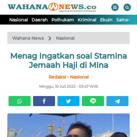
Nasional
Daerah
Polhukam
Kriminal
Ekuin
Sains-Te
WAHANA
Tutup
TV
Wahana News
Nasional
NASIONAL
Menag Ingatkan soal Stamina
Jemaah Haji di Mina
DAERAH
Redaksi - Nasional
Minggu, 10 Juli 2022 - 03:47 WIB
POLHUKAM
KRIMINAL
EKUIN