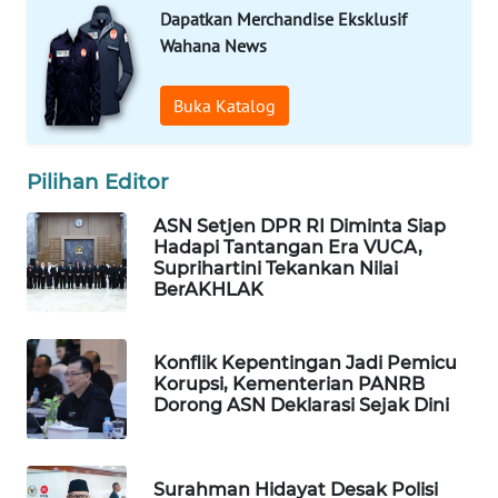
Dapatkan Merchandise Eksklusif
WAHANA
Wahana News
LISTRIK
Buka Katalog
WAHANA
TRAVEL
Pilihan Editor
WAHANA
TV
ASN Setjen DPR RI Diminta Siap
Hadapi Tantangan Era VUCA,
Suprihartini Tekankan Nilai
WAHANANEWS
BerAKHLAK
ID
WAHANANEWS
Konflik Kepentingan Jadi Pemicu
Korupsi, Kementerian PANRB
CO ID
Dorong ASN Deklarasi Sejak Dini
WAHANANEWS
NET
Surahman Hidayat Desak Polisi