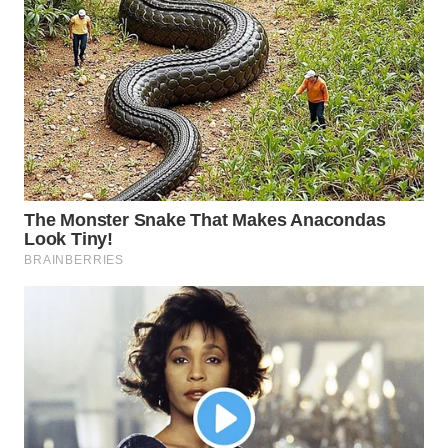
WN
INDRAMAYU
WN
KUNINGAN
WN
MAJALENGKA
WN
SUBANG
WN
SUKABUMI
WN
PURWAKARTA