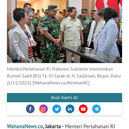
SAINS-TEKNO
KESEHATAN
INTERNASIONAL
SERBA-SERBI
PENDIDIKAN
Menteri Pertahanan RI Prabowo Subianto meresmikan
Rumah Sakit (RS) Tk. III Salak dr. H. Sadjiman, Bogor, Rabu
(1/11/2023). [WahanaNews.co/KemhanRI]
OLAHRAGA
Ikuti Kami di:
OPINI
EDITORIAL
WahanaNews.co
, Jakarta -
Menteri Pertahanan RI