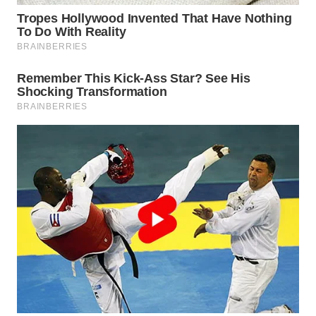
Wahana
Media
Group
WAHANA
NEWS
WAHANA
TANI
WAHANA
ADVOKAT
WAHANA
INFRASTRUKTUR
WAHANA
KONSUMEN