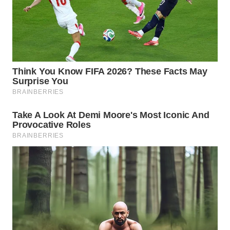
WN
PRIANGAN
TIMUR
WN
SEMARANG
WN
SOLO
WN
BOROBUDUR
WN
MADURA
WN
SURABAYA