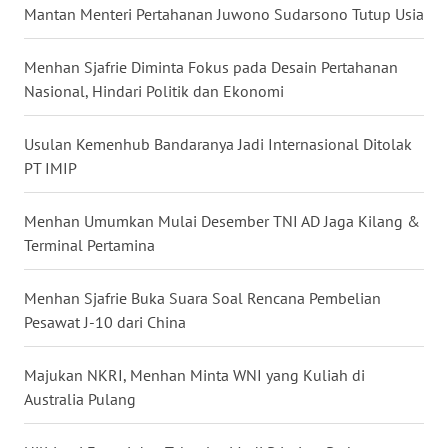
Mantan Menteri Pertahanan Juwono Sudarsono Tutup Usia
WN
NUSANTARA
Menhan Sjafrie Diminta Fokus pada Desain Pertahanan
Nasional, Hindari Politik dan Ekonomi
WN
JOGJA
Usulan Kemenhub Bandaranya Jadi Internasional Ditolak
PT IMIP
WN
JATIM
Menhan Umumkan Mulai Desember TNI AD Jaga Kilang &
Terminal Pertamina
WN
BALI
Menhan Sjafrie Buka Suara Soal Rencana Pembelian
Pesawat J-10 dari China
WN
KALBAR
Majukan NKRI, Menhan Minta WNI yang Kuliah di
WN
Australia Pulang
KALTENG