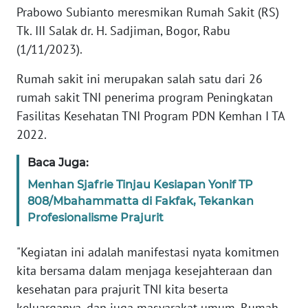
Informasi
Prabowo Subianto meresmikan Rumah Sakit (RS)
Tk. III Salak dr. H. Sadjiman, Bogor, Rabu
INDEKS
(1/11/2023).
BERITA
Rumah sakit ini merupakan salah satu dari 26
KONTAK
rumah sakit TNI penerima program Peningkatan
KAMI
Fasilitas Kesehatan TNI Program PDN Kemhan I TA
2022.
INFO
IKLAN
Baca Juga:
Menhan Sjafrie Tinjau Kesiapan Yonif TP
TENTANG
808/Mbahammatta di Fakfak, Tekankan
KAMI
Profesionalisme Prajurit
PEDOMAN
"Kegiatan ini adalah manifestasi nyata komitmen
MEDIA
SIBER
kita bersama dalam menjaga kesejahteraan dan
kesehatan para prajurit TNI kita beserta
REDAKSI
keluarganya, dan juga masyarakat umum. Rumah