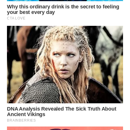
WN
MALUKU
WN
MALUT
WN
DAIRI
WN
DANAU
TOBA
WN
NIAS
WN
LANGKAT