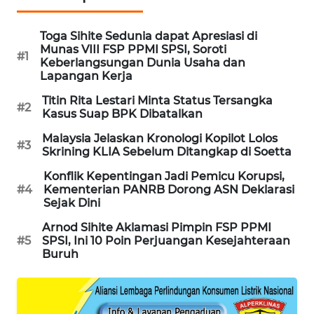
PORTAL
KONSUMEN
Toga Sihite Sedunia dapat Apresiasi di
Munas VIII FSP PPMI SPSI, Soroti
#1
Keberlangsungan Dunia Usaha dan
FORWAMKI
Lapangan Kerja
Titin Rita Lestari Minta Status Tersangka
ALPERKLINAS
#2
Kasus Suap BPK Dibatalkan
Malaysia Jelaskan Kronologi Kopilot Lolos
FORJASIDA
#3
Skrining KLIA Sebelum Ditangkap di Soetta
Konflik Kepentingan Jadi Pemicu Korupsi,
TAMBANG
#4
Kementerian PANRB Dorong ASN Deklarasi
NEWS
Sejak Dini
Arnod Sihite Aklamasi Pimpin FSP PPMI
SITUNGIR
#5
SPSI, Ini 10 Poin Perjuangan Kesejahteraan
NEWS
Buruh
SIDIKALANG
NEWS