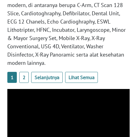
modern, di antaranya berupa C-Arm, CT Scan 128
WN
Slice, Cardiotoghraphy, Defibrilator, Dental Unit,
SERAMBI
ECG 12 Chanels, Echo Cardioghraphy, ESWL
Lithotripter, HFNC, Incubator, Laryngoscope, Minor
WN
& Mayor Surgery Set, Mobile X-Ray, X-Ray
JAMBI
Conventional, USG 4D, Ventilator, Washer
Disinfector, X-Ray Panoramic serta alat kesehatan
WN
SULTRA
modern lainnya.
1
2
Selanjutnya
Lihat Semua
WN
NTB
WN
SULTENG
WN
SULBAR