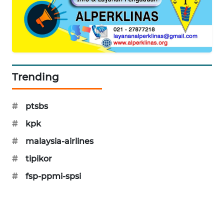
SIBARAGAS
NEWS
METRO
SIANTAR
NEWS
Trending
METRO
#
ptsbs
MEDAN
NEWS
#
kpk
#
malaysia-airlines
METRO
JAKARTA
#
tipikor
NEWS
#
fsp-ppmi-spsi
KRT
NEWS