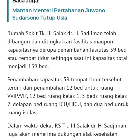
Baca Juga:
WN
Mantan Menteri Pertahanan Juwono
BANTEN
Sudarsono Tutup Usia
WN
Rumah Sakit Tk. III Salak dr. H. Sadjiman telah
NTT
dibangun dan ditingkatkan fasilitas maupun
kapasitasnya berupa penambahan fasilitas 39 bed
WN
KEPRI
atau tempat tidur sehingga saat ini kapasitas total
menjadi 159 bed.
WN
Penambahan kapasitas 39 tempat tidur tersebut
PAPUA
terdiri dari penambahan 12 bed untuk ruang
VVIP/VIP, 12 bed ruang kelas 1, 5 beds ruang kelas
WN
PAPUA
2, delapan bed ruang ICU/HICU, dan dua bed untuk
BARAT
ruang isolasi.
WN
Dalam waktu dekat RS Tk. III Salak dr. H. Sadjiman
RIAU
juga akan menerima dukungan alat kesehatan