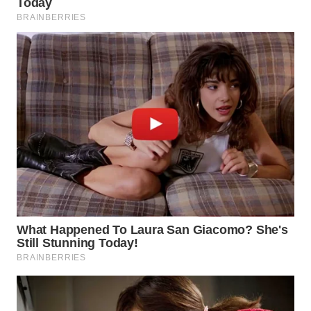
WN
SUMEDANG
WN
CIANJUR
WN
KEPULAUAN
SERIBU
WN
TANGERANG
WN
BINJAI
WN
CIREBON