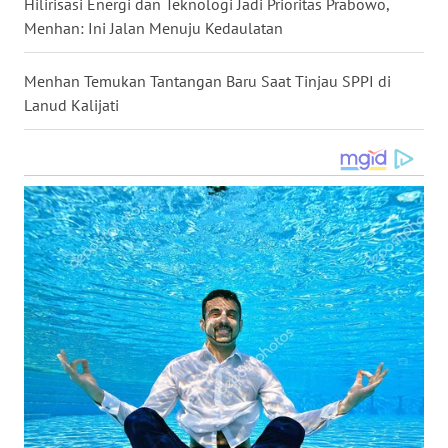
Hilirisasi Energi dan Teknologi Jadi Prioritas Prabowo,
WN
Menhan: Ini Jalan Menuju Kedaulatan
KALTARA
Menhan Temukan Tantangan Baru Saat Tinjau SPPI di
WN
Lanud Kalijati
KALSEL
WN
KALTIM
WN
SULSEL
WN
GORONTALO
WN
SULUT