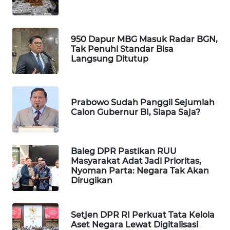
WAHANA
DESA
WISATA
950 Dapur MBG Masuk Radar BGN,
Tak Penuhi Standar Bisa
Langsung Ditutup
LAPAK
WAHANA
Wahana
Prabowo Sudah Panggil Sejumlah
Network
Calon Gubernur BI, Siapa Saja?
KONSUMEN
LISTRIK
Baleg DPR Pastikan RUU
Masyarakat Adat Jadi Prioritas,
Nyoman Parta: Negara Tak Akan
MASYARAKAT
Dirugikan
KELISTRIKAN
WALINKI
Setjen DPR RI Perkuat Tata Kelola
ID
Aset Negara Lewat Digitalisasi