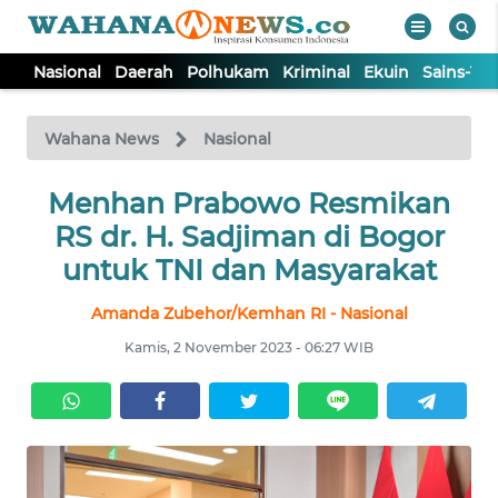
Nasional
Daerah
Polhukam
Kriminal
Ekuin
Sains-Te
WAHANA
Tutup
TV
Wahana News
Nasional
NASIONAL
Menhan Prabowo Resmikan
RS dr. H. Sadjiman di Bogor
DAERAH
untuk TNI dan Masyarakat
Amanda Zubehor/Kemhan RI - Nasional
POLHUKAM
Kamis, 2 November 2023 - 06:27 WIB
KRIMINAL
EKUIN