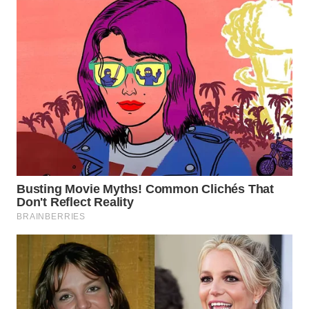
WN
TAPANULI
SELATAN
WN
TANJUNG
LESUNG
WN
KARO
WN
SIMALUNGUN
WN
LABUHANBATU
WN