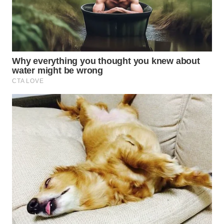
WN
NATUNA
WN
BINTAN
WN
MANDALIKA
WN
LIKUPANG
WN
LABUANBAJO
WN
BORNEO