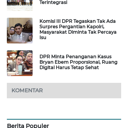
Terintegrasi
MAWAKA
ID
Komisi III DPR Tegaskan Tak Ada
Surpres Pergantian Kapolri,
MARTABAT
Masyarakat Diminta Tak Percaya
NET
Isu
PLN
DPR Minta Penanganan Kasus
WATCH
Bryan Ebem Proporsional, Ruang
Digital Harus Tetap Sehat
MKLI
LPKKI
KOMENTAR
LKKI
KOPEKLIN
Berita Populer