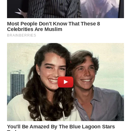
WN
BOGOR
WN
DEPOK
WN
TAPANULI
UTARA
WN
SAMOSIR
WN
PADANG
LAWAS