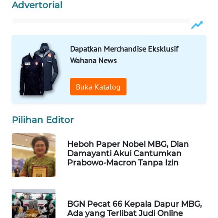
Advertorial
WAHANA
SPORT
WAHANA
Dapatkan Merchandise Eksklusif
UMKM
Wahana News
WAHANA
Buka Katalog
SELEB
Pilihan Editor
WAHANA
PERSONA
Heboh Paper Nobel MBG, Dian
Damayanti Akui Cantumkan
WAHANA
Prabowo-Macron Tanpa Izin
OTOMOTIF
WAHANA
HEALTH
BGN Pecat 66 Kepala Dapur MBG,
Ada yang Terlibat Judi Online