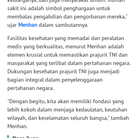
sakit ini adalah simbol penghargaan untuk
KARIR
membalas pengabdian dan pengorbanan mereka,"
ujar
Menhan
dalam sambutannya.
DISCLAIMER
Fasilitas kesehatan yang memadai dan peralatan
medis yang berkualitas, menurut Menhan adalah
Wahana
News
elemen krusial untuk memastikan prajurit TNI dan
Regional
masyarakat yang terlibat dalam pertahanan negara.
Dukungan kesehatan prajurit TNI juga menjadi
WN
bagian integral dalam penyelenggaraan
SUMUT
pertahanan negara.
WN
"Dengan begitu, kita akan memiliki fondasi yang
JAKARTA
lebih kokoh dalam menjaga kedaulatan, keutuhan
wilayah, dan keselamatan seluruh bangsa," tambah
WN
Menhan.
JABAR