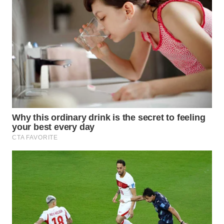
WN
INDRAMAYU
WN
KUNINGAN
WN
MAJALENGKA
WN
SUBANG
WN
SUKABUMI
WN
PURWAKARTA