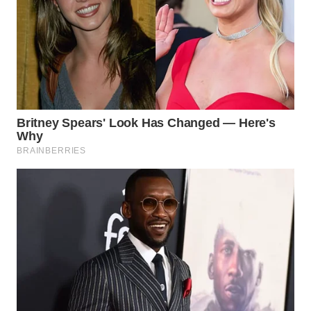
TAPANULI
TENGAH
WN DELI
SERDANG
WN
TEBING
TINGGI
WN
PAKPAK
WN
KARAWANG
WN
BEKASI