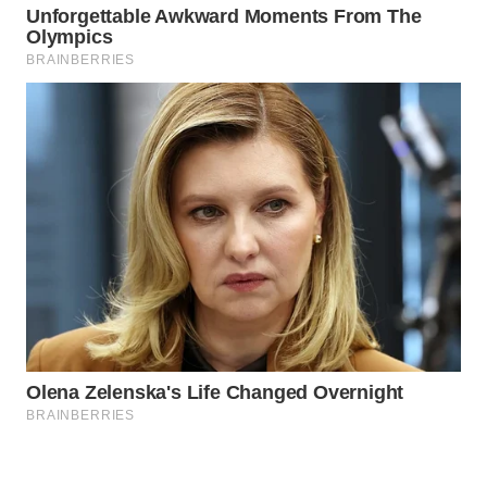
WAHANA
LISTRIK
WAHANA
TRAVEL
WAHANA
TV
WAHANANEWS
ID
WAHANANEWS
CO ID
WAHANANEWS
NET