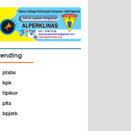
rending
ptsbs
kpk
tipikor
plts
bpjstk