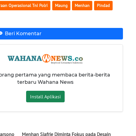
an Operasional Tni Polri
Maung
Menhan
Pindad
Beri Komentar
 orang pertama yang membaca berita-berita
terbaru Wahana News
Install Aplikasi
darsono
Menhan Sjafrie Diminta Fokus pada Desain