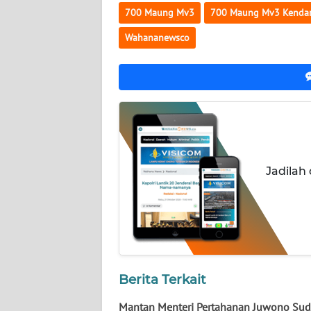
NUSANTARA
700 Maung Mv3
700 Maung Mv3 Kendara
Wahananewsco
WN
JOGJA
WN
JATIM
WN
BALI
Jadilah
WN
KALBAR
WN
KALTENG
Berita Terkait
WN
Mantan Menteri Pertahanan Juwono Su