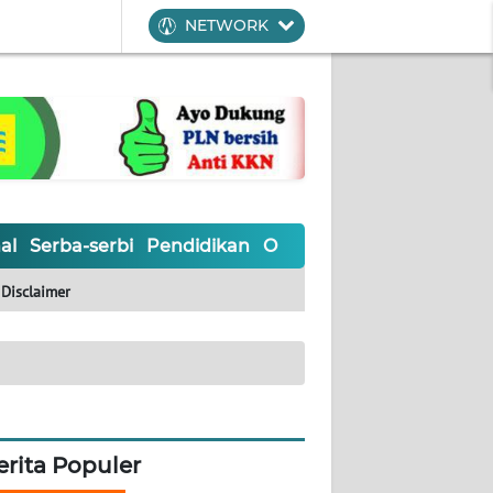
NETWORK
al
Serba-serbi
Pendidikan
Olahraga
Opini
Editoria
Disclaimer
erita Populer