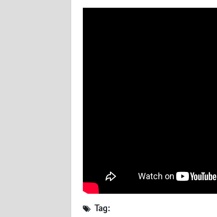
BABEL
WN
SUMBAR
WN
SUMSEL
WN
BENGKULU
WN
LAMPUNG
WN
JATENG
Tag:
WN