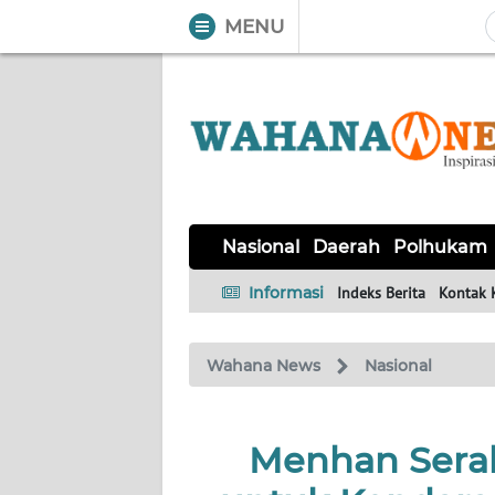
MENU
WAHANA
Tutup
TV
NASIONAL
DAERAH
POLHUKAM
KRIMINAL
EKUIN
SAINS-
KESEHATAN
INTERNASIONAL
Nasional
Daerah
Polhukam
TEKNO
Informasi
Indeks Berita
Kontak 
SERBA-
PENDIDIKAN
OLAHRAGA
OPINI
SERBI
Wahana News
Nasional
EDITORIAL
Menhan Sera
Informasi