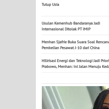
KALTARA
Tutup Usia
WN
KALSEL
Usulan Kemenhub Bandaranya Jadi
Internasional Ditolak PT IMIP
WN
KALTIM
Menhan Sjafrie Buka Suara Soal Rencan
Pembelian Pesawat J-10 dari China
WN
SULSEL
Hilirisasi Energi dan Teknologi Jadi Prior
Prabowo, Menhan: Ini Jalan Menuju Ked
WN
GORONTALO
WN
SULUT
WN
MALUKU