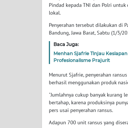
Pindad kepada TNI dan Polri untuk 
lokal.
WN
NTT
Penyerahan tersebut dilakukan di P
Bandung, Jawa Barat, Sabtu (1/3/20
WN
KEPRI
Baca Juga:
Menhan Sjafrie Tinjau Kesiapa
WN
Profesionalisme Prajurit
PAPUA
Menurut Sjafrie, penyerahan ransu
WN
berhasil menggunakan produk nasio
PAPUA
BARAT
"Jumlahnya cukup banyak kurang leb
bertahap, karena produksinya punya 
WN
pers usai penyerahan ransus.
RIAU
Adapun 700 unit ransus yang disera
WN