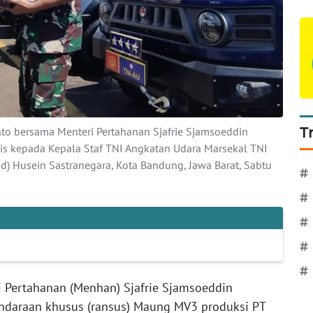
to bersama Menteri Pertahanan Sjafrie Sjamsoeddin
T
s kepada Kepala Staf TNI Angkatan Udara Marsekal TNI
d) Husein Sastranegara, Kota Bandung, Jawa Barat, Sabtu
#
#
#
#
#
 Pertahanan (Menhan) Sjafrie Sjamsoeddin
ndaraan khusus (ransus) Maung MV3 produksi PT