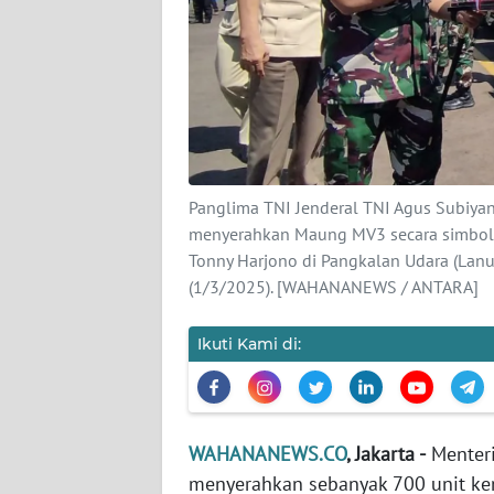
KARIR
DISCLAIMER
Wahana
News
Regional
Panglima TNI Jenderal TNI Agus Subiyan
WN
menyerahkan Maung MV3 secara simboli
SUMUT
Tonny Harjono di Pangkalan Udara (Lanu
(1/3/2025). [WAHANANEWS / ANTARA]
WN
JAKARTA
Ikuti Kami di:
WN
JABAR
WAHANANEWS.CO
, Jakarta -
Menteri
WN
menyerahkan sebanyak 700 unit ke
BANTEN