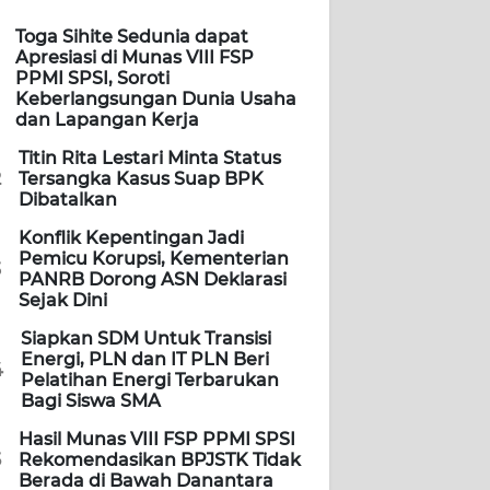
Toga Sihite Sedunia dapat
Apresiasi di Munas VIII FSP
PPMI SPSI, Soroti
Keberlangsungan Dunia Usaha
dan Lapangan Kerja
Titin Rita Lestari Minta Status
2
Tersangka Kasus Suap BPK
Dibatalkan
Konflik Kepentingan Jadi
Pemicu Korupsi, Kementerian
3
PANRB Dorong ASN Deklarasi
Sejak Dini
Siapkan SDM Untuk Transisi
Energi, PLN dan IT PLN Beri
4
Pelatihan Energi Terbarukan
Bagi Siswa SMA
Hasil Munas VIII FSP PPMI SPSI
5
Rekomendasikan BPJSTK Tidak
Berada di Bawah Danantara