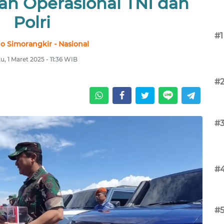
an Operasional TNI dan
Polri
#1
no Simorangkir - Nasional
u, 1 Maret 2025 - 11:36 WIB
#
#
#
#