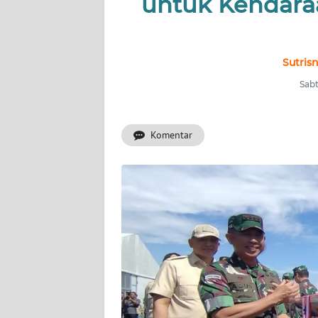
untuk Kendara
INDEKS
BERITA
KONTAK
Sutris
KAMI
Sabt
INFO
IKLAN
Komentar
TENTANG
KAMI
PEDOMAN
MEDIA
SIBER
REDAKSI