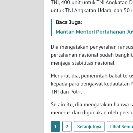
TNI, 400 unit untuk TNI Angkatan D
SERAMBI
untuk TNI Angkatan Udara, dan 50 un
WN
Baca Juga:
JAMBI
Mantan Menteri Pertahanan Ju
WN
Dia mengatakan penyerahan ransus
SULTRA
pertahanan nasional sudah bangk
menjaga stabilitas nasional.
WN
NTB
Menurut dia, pemerintah bakal ter
kepada para pengawal kedaulatan N
WN
TNI dan Polri.
SULTENG
Selain itu, dia mengatakan bahwa 
WN
menerus dan digunakan oleh person
SULBAR
1
2
Selanjutnya
Lihat Sem
WN