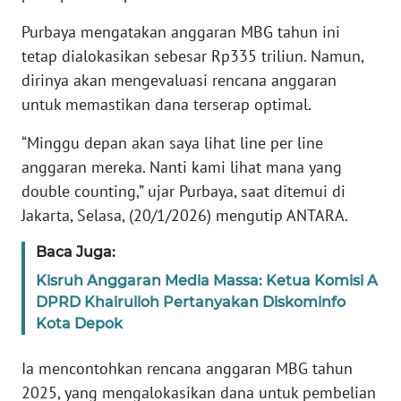
Purbaya mengatakan anggaran MBG tahun ini
KARIR
tetap dialokasikan sebesar Rp335 triliun. Namun,
dirinya akan mengevaluasi rencana anggaran
DISCLAIMER
untuk memastikan dana terserap optimal.
Wahana
“Minggu depan akan saya lihat line per line
News
anggaran mereka. Nanti kami lihat mana yang
Regional
double counting,” ujar Purbaya, saat ditemui di
Jakarta, Selasa, (20/1/2026) mengutip ANTARA.
WN
SUMUT
Baca Juga:
Kisruh Anggaran Media Massa: Ketua Komisi A
WN
DPRD Khairulloh Pertanyakan Diskominfo
JAKARTA
Kota Depok
WN
Ia mencontohkan rencana anggaran MBG tahun
JABAR
2025, yang mengalokasikan dana untuk pembelian