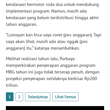
kendaraan bermotor roda dua untuk mendukung
WN
BANTEN
implementasi program. Namun, masih ada
kendaraan yang belum terdistribusi hingga akhir
WN
tahun anggaran.
NTT
“Lumayan kan bisa saya coret (pos anggaran). Tapi
WN
saya akan lihat, masih ada atau nggak (pos
KEPRI
anggaran) itu,” katanya menambahkan.
Melihat realisasi tahun lalu, Purbaya
WN
PAPUA
memperkirakan penyerapan anggaran program
MBG tahun ini juga tidak terserap penuh, dengan
WN
proyeksi penyerapan setidaknya berkisar Rp200
PAPUA
triliun.
BARAT
1
2
Selanjutnya
Lihat Semua
WN
RIAU