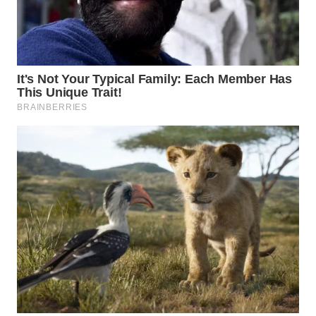
WN
TAPANULI
SELATAN
WN
TANJUNG
LESUNG
WN
KARO
WN
SIMALUNGUN
WN
LABUHANBATU
WN