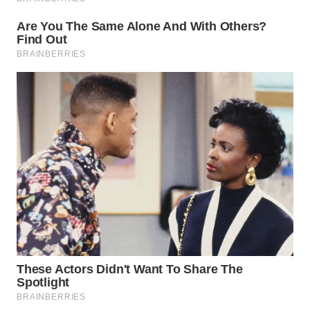
WN
PRIANGAN
TIMUR
WN
SEMARANG
WN
SOLO
WN
BOROBUDUR
WN
MADURA
WN
SURABAYA