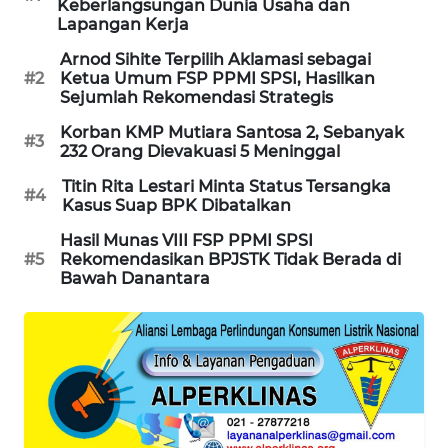
Keberlangsungan Dunia Usaha dan
Lapangan Kerja
MAWAKA
ID
Arnod Sihite Terpilih Aklamasi sebagai
#2
Ketua Umum FSP PPMI SPSI, Hasilkan
Sejumlah Rekomendasi Strategis
MARTABAT
NET
Korban KMP Mutiara Santosa 2, Sebanyak
#3
232 Orang Dievakuasi 5 Meninggal
PLN
Titin Rita Lestari Minta Status Tersangka
#4
WATCH
Kasus Suap BPK Dibatalkan
Hasil Munas VIII FSP PPMI SPSI
MKLI
#5
Rekomendasikan BPJSTK Tidak Berada di
Bawah Danantara
LPKKI
LKKI
KOPEKLIN