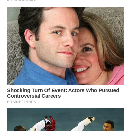
WN
KALTARA
WN
KALSEL
WN
KALTIM
WN
SULSEL
WN
GORONTALO
WN
SULUT