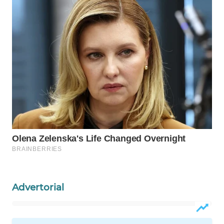
Wahana
Media
Group
WAHANA
NEWS
WAHANA
TANI
WAHANA
ADVOKAT
WAHANA
INFRASTRUKTUR
Advertorial
WAHANA
KONSUMEN