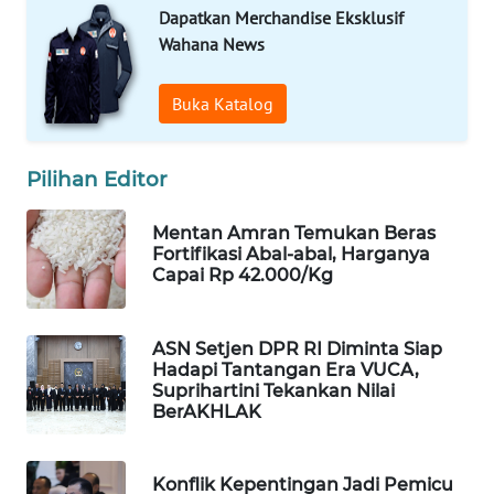
Dapatkan Merchandise Eksklusif
WAHANA
Wahana News
LISTRIK
Buka Katalog
WAHANA
TRAVEL
Pilihan Editor
WAHANA
TV
Mentan Amran Temukan Beras
Fortifikasi Abal-abal, Harganya
Capai Rp 42.000/Kg
WAHANANEWS
ID
ASN Setjen DPR RI Diminta Siap
WAHANANEWS
Hadapi Tantangan Era VUCA,
CO ID
Suprihartini Tekankan Nilai
BerAKHLAK
WAHANANEWS
NET
Konflik Kepentingan Jadi Pemicu