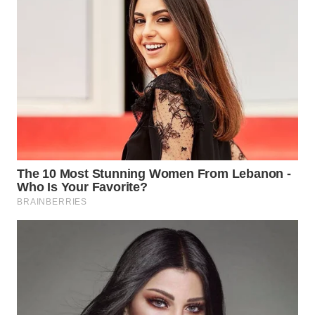
WN
BOGOR
WN
DEPOK
WN
TAPANULI
UTARA
WN
SAMOSIR
WN
PADANG
LAWAS