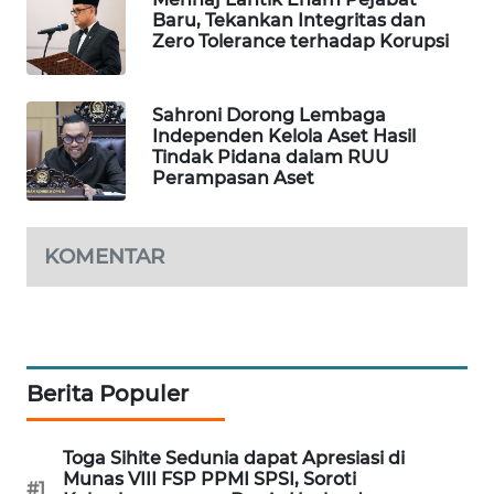
Baru, Tekankan Integritas dan
WAHANA
Zero Tolerance terhadap Korupsi
DESA
WISATA
Sahroni Dorong Lembaga
LAPAK
Independen Kelola Aset Hasil
WAHANA
Tindak Pidana dalam RUU
Perampasan Aset
Wahana
Network
KOMENTAR
KONSUMEN
LISTRIK
MASYARAKAT
Berita Populer
KELISTRIKAN
WALINKI
Toga Sihite Sedunia dapat Apresiasi di
ID
Munas VIII FSP PPMI SPSI, Soroti
#1