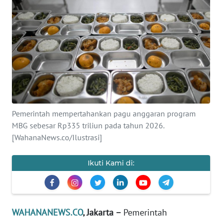
SAINS-TEKNO
KESEHATAN
INTERNASIONAL
SERBA-SERBI
Pemerintah mempertahankan pagu anggaran program
PENDIDIKAN
MBG sebesar Rp335 triliun pada tahun 2026.
[WahanaNews.co/Ilustrasi]
OLAHRAGA
Ikuti Kami di:
OPINI
EDITORIAL
WAHANANEWS.CO
, Jakarta –
Pemerintah