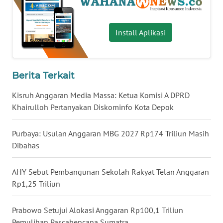
WN
BABEL
Install Aplikasi
WN
SUMBAR
Berita Terkait
WN
Kisruh Anggaran Media Massa: Ketua Komisi A DPRD
SUMSEL
Khairulloh Pertanyakan Diskominfo Kota Depok
WN
Purbaya: Usulan Anggaran MBG 2027 Rp174 Triliun Masih
BENGKULU
Dibahas
WN
AHY Sebut Pembangunan Sekolah Rakyat Telan Anggaran
LAMPUNG
Rp1,25 Triliun
WN
JATENG
Prabowo Setujui Alokasi Anggaran Rp100,1 Triliun
Pemulihan Pascabencana Sumatra