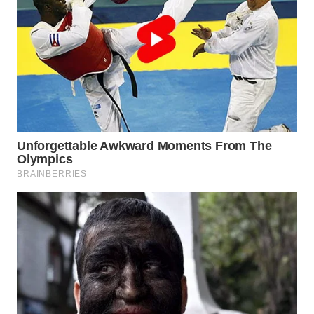
WN
MALUKU
WN
MALUT
WN
DAIRI
WN
DANAU
TOBA
WN
NIAS
WN
LANGKAT