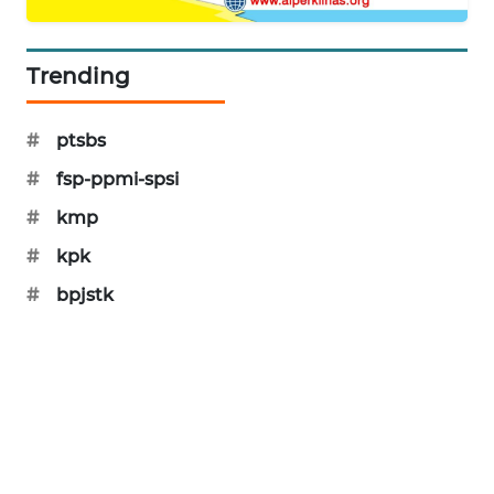
PORTAL
KONSUMEN
Trending
FORWAMKI
#
ptsbs
ALPERKLINAS
#
fsp-ppmi-spsi
#
kmp
FORJASIDA
#
kpk
TAMBANG
#
bpjstk
NEWS
SITUNGIR
NEWS
SIDIKALANG
NEWS