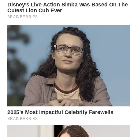
TAPANULI
TENGAH
WN DELI
SERDANG
WN
TEBING
TINGGI
WN
PAKPAK
WN
KARAWANG
WN
BEKASI