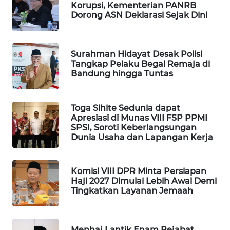
Korupsi, Kementerian PANRB
WAHANA
Dorong ASN Deklarasi Sejak Dini
SPORT
WAHANA
Surahman Hidayat Desak Polisi
UMKM
Tangkap Pelaku Begal Remaja di
Bandung hingga Tuntas
WAHANA
SELEB
Toga Sihite Sedunia dapat
Apresiasi di Munas VIII FSP PPMI
WAHANA
SPSI, Soroti Keberlangsungan
Dunia Usaha dan Lapangan Kerja
PERSONA
WAHANA
Komisi VIII DPR Minta Persiapan
OTOMOTIF
Haji 2027 Dimulai Lebih Awal Demi
Tingkatkan Layanan Jemaah
WAHANA
HEALTH
Menhaj Lantik Enam Pejabat