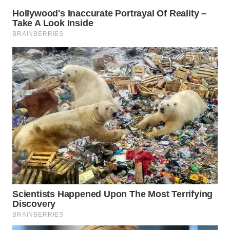
WN
NATUNA
WN
BINTAN
WN
MANDALIKA
WN
LIKUPANG
WN
LABUANBAJO
WN
BORNEO