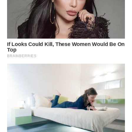
WN
SUMEDANG
WN
CIANJUR
WN
KEPULAUAN
SERIBU
WN
TANGERANG
WN
BINJAI
WN
CIREBON