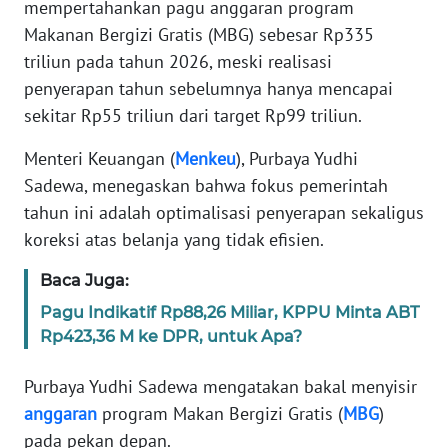
mempertahankan pagu anggaran program
Informasi
Makanan Bergizi Gratis (MBG) sebesar Rp335
INDEKS
triliun pada tahun 2026, meski realisasi
BERITA
penyerapan tahun sebelumnya hanya mencapai
sekitar Rp55 triliun dari target Rp99 triliun.
KONTAK
KAMI
Menteri Keuangan (
Menkeu
), Purbaya Yudhi
Sadewa, menegaskan bahwa fokus pemerintah
INFO
tahun ini adalah optimalisasi penyerapan sekaligus
IKLAN
koreksi atas belanja yang tidak efisien.
TENTANG
Baca Juga:
KAMI
Pagu Indikatif Rp88,26 Miliar, KPPU Minta ABT
Rp423,36 M ke DPR, untuk Apa?
PEDOMAN
MEDIA
Purbaya Yudhi Sadewa mengatakan bakal menyisir
SIBER
anggaran
program Makan Bergizi Gratis (
MBG
)
pada pekan depan.
REDAKSI