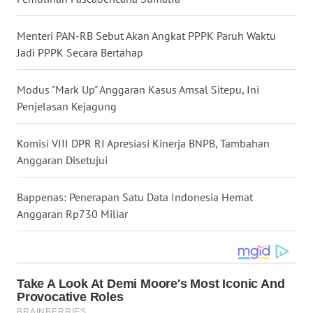
WN
NUSANTARA
Menteri PAN-RB Sebut Akan Angkat PPPK Paruh Waktu
Jadi PPPK Secara Bertahap
WN
JOGJA
Modus "Mark Up" Anggaran Kasus Amsal Sitepu, Ini
Penjelasan Kejagung
WN
JATIM
Komisi VIII DPR RI Apresiasi Kinerja BNPB, Tambahan
Anggaran Disetujui
WN
BALI
Bappenas: Penerapan Satu Data Indonesia Hemat
Anggaran Rp730 Miliar
WN
KALBAR
WN
KALTENG