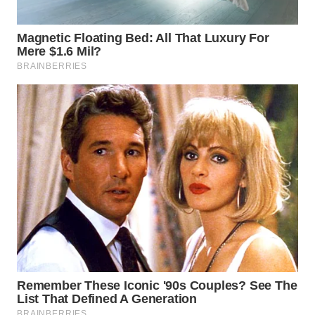
WN
INDRAMAYU
WN
KUNINGAN
WN
MAJALENGKA
WN
SUBANG
WN
SUKABUMI
WN
PURWAKARTA