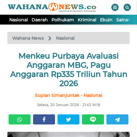
Nasional
Daerah
Polhukam
Kriminal
Ekuin
Sains-Te
WAHANA
Tutup
TV
Wahana News
Nasional
NASIONAL
Menkeu Purbaya Avaluasi
Anggaran MBG, Pagu
DAERAH
Anggaran Rp335 Triliun Tahun
2026
POLHUKAM
Sopian Simanjuntak - Nasional
Selasa, 20 Januari 2026 - 21:45 WIB
KRIMINAL
EKUIN