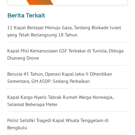
WN
Berita Terkait
BABEL
11 Kapal Berlayar Menuju Gaza, Tantang Blokade Israel
WN
yang Telah Berlangsung 18 Tahun
SUMBAR
Kapal Misi Kemanusiaan GSF Terbakar di Tunisia, Diduga
WN
Diserang Drone
SUMSEL
Berusia 45 Tahun, Operasi Kapal Jatra II Dihentikan
WN
Sementara, GM ASDP: Sedang Perbaikan
BENGKULU
Kapal Kargo Nyaris Tabrak Rumah Warga Norwegia,
WN
Selamat Beberapa Meter
LAMPUNG
Polisi Selidiki Tragedi Kapal Wisata Tenggelam di
WN
JATENG
Bengkulu