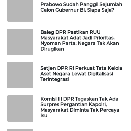
Prabowo Sudah Panggil Sejumlah
WAHANA
Calon Gubernur BI, Siapa Saja?
SPORT
WAHANA
Baleg DPR Pastikan RUU
UMKM
Masyarakat Adat Jadi Prioritas,
Nyoman Parta: Negara Tak Akan
Dirugikan
WAHANA
SELEB
Setjen DPR RI Perkuat Tata Kelola
WAHANA
Aset Negara Lewat Digitalisasi
PERSONA
Terintegrasi
WAHANA
Komisi III DPR Tegaskan Tak Ada
OTOMOTIF
Surpres Pergantian Kapolri,
Masyarakat Diminta Tak Percaya
Isu
WAHANA
HEALTH