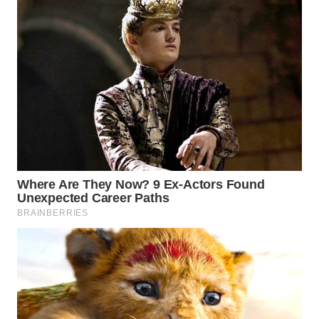
WN
NATUNA
WN
BINTAN
WN
MANDALIKA
WN
LIKUPANG
WN
LABUANBAJO
WN
BORNEO