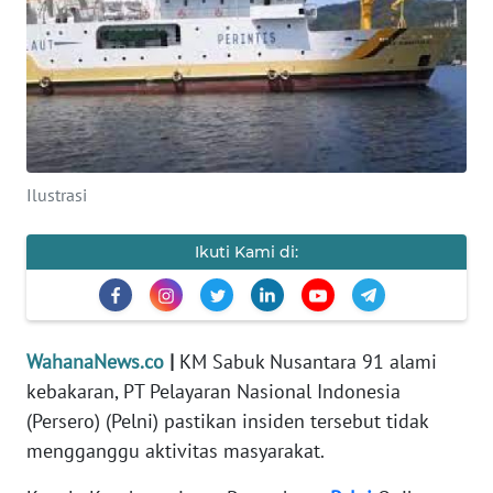
SAINS-TEKNO
KESEHATAN
INTERNASIONAL
Ilustrasi
SERBA-SERBI
Ikuti Kami di:
PENDIDIKAN
OLAHRAGA
WahanaNews.co
|
KM Sabuk Nusantara 91 alami
OPINI
kebakaran, PT Pelayaran Nasional Indonesia
(Persero) (Pelni) pastikan insiden tersebut tidak
EDITORIAL
mengganggu aktivitas masyarakat.