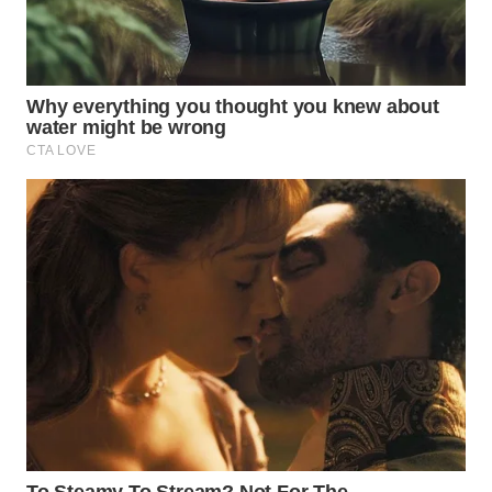
WN
TAPANULI
SELATAN
WN
TANJUNG
LESUNG
WN
KARO
WN
SIMALUNGUN
WN
LABUHANBATU
WN