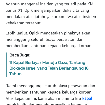
Adapun mengenai insiden yang terjadi pada KM
Sanus 91, Opik menyampaikan duka cita yang
KARIR
mendalam atas jatuhnya korban jiwa atas insiden
kebakaran tersebut.
DISCLAIMER
Lebih lanjut, Opick mengatakan pihaknya akan
Wahana
menanggung seluruh biaya perawatan dan
News
Regional
memberikan santunan kepada keluarga korban.
Baca Juga:
WN
SUMUT
11 Kapal Berlayar Menuju Gaza, Tantang
Blokade Israel yang Telah Berlangsung 18
Tahun
WN
JAKARTA
"Kami menanggung seluruh biaya perawatan dan
memberikan santunan kepada keluarga korban.
WN
JABAR
Atas kejadian ini, kami akan meminta kru
kapal
untuk lebih giat menginformasikan larangan