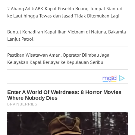
WN
2 Abang Adik ABK Kapal Poseido Buang Tumpal Sianturi
NUSANTARA
ke Laut hingga Tewas dan Jasad Tidak Ditemukan Lagi
WN
Buntut Kehadiran Kapal Ikan Vietnam di Natuna, Bakamla
JOGJA
Lanjut Patroli
WN
Pastikan Wisatawan Aman, Operator Diimbau Jaga
JATIM
Kelayakan Kapal Berlayar ke Kepulauan Seribu
WN
BALI
WN
KALBAR
WN
KALTENG