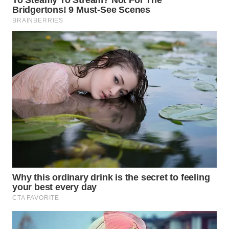
TAPANULI
TENGAH
WN DELI
SERDANG
WN
TEBING
TINGGI
WN
PAKPAK
WN
KARAWANG
WN
BEKASI