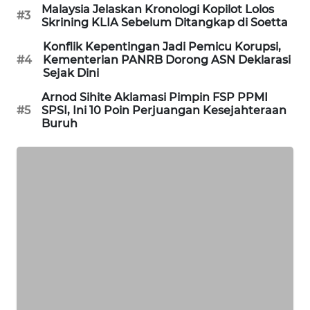
Malaysia Jelaskan Kronologi Kopilot Lolos
#3
Skrining KLIA Sebelum Ditangkap di Soetta
MAWAKA
ID
Konflik Kepentingan Jadi Pemicu Korupsi,
#4
Kementerian PANRB Dorong ASN Deklarasi
Sejak Dini
MARTABAT
NET
Arnod Sihite Aklamasi Pimpin FSP PPMI
#5
SPSI, Ini 10 Poin Perjuangan Kesejahteraan
Buruh
PLN
WATCH
MKLI
LPKKI
LKKI
KOPEKLIN