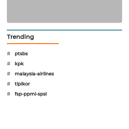
PORTAL
KONSUMEN
FORWAMKI
Trending
ALPERKLINAS
#
ptsbs
FORJASIDA
#
kpk
TAMBANG
#
malaysia-airlines
NEWS
#
tipikor
#
fsp-ppmi-spsi
SITUNGIR
NEWS
SIDIKALANG
NEWS