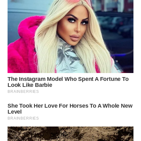
WN
BOGOR
WN
DEPOK
WN
TAPANULI
UTARA
WN
SAMOSIR
WN
PADANG
LAWAS