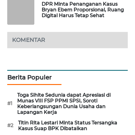
DPR Minta Penanganan Kasus
WAHANA
Bryan Ebem Proporsional, Ruang
DESA
Digital Harus Tetap Sehat
WISATA
LAPAK
KOMENTAR
WAHANA
Wahana
Network
Berita Populer
KONSUMEN
LISTRIK
Toga Sihite Sedunia dapat Apresiasi di
Munas VIII FSP PPMI SPSI, Soroti
MASYARAKAT
#1
Keberlangsungan Dunia Usaha dan
KELISTRIKAN
Lapangan Kerja
Titin Rita Lestari Minta Status Tersangka
WALINKI
#2
Kasus Suap BPK Dibatalkan
ID