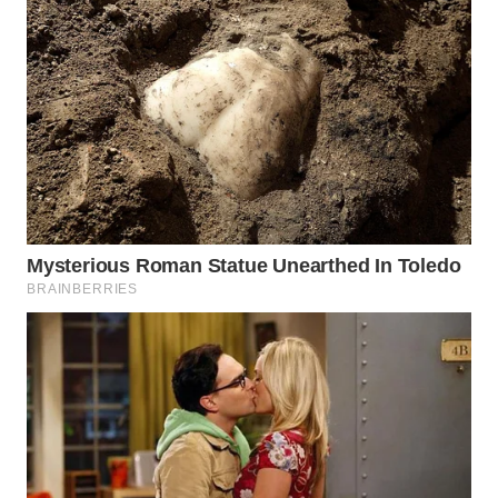
WN
SUMEDANG
WN
CIANJUR
WN
KEPULAUAN
SERIBU
WN
TANGERANG
WN
BINJAI
WN
CIREBON