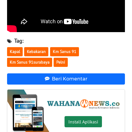
WN
SERAMBI
WN
JAMBI
Tag:
Kapal
Kebakaran
Km Sanus 91
WN
SULTRA
Km Sanus 91surabaya
Pelni
WN
Beri Komentar
NTB
WN
SULTENG
WN
Install Aplikasi
SULBAR