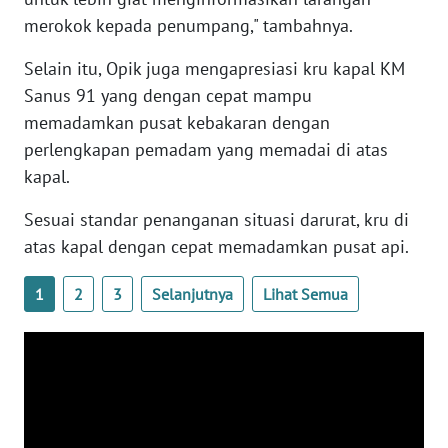
WN
merokok kepada penumpang," tambahnya.
BANTEN
Selain itu, Opik juga mengapresiasi kru kapal KM
WN
Sanus 91 yang dengan cepat mampu
NTT
memadamkan pusat kebakaran dengan
perlengkapan pemadam yang memadai di atas
WN
kapal.
KEPRI
Sesuai standar penanganan situasi darurat, kru di
WN
atas kapal dengan cepat memadamkan pusat api.
PAPUA
1
2
3
Selanjutnya
Lihat Semua
WN
PAPUA
BARAT
WN
RIAU