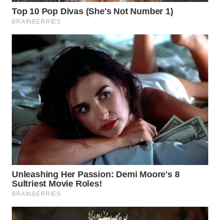
WN
PRIANGAN
TIMUR
WN
SEMARANG
WN
SOLO
WN
BOROBUDUR
WN
MADURA
WN
SURABAYA