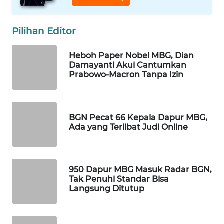
WAHANA
LISTRIK
Pilihan Editor
WAHANA
Heboh Paper Nobel MBG, Dian
TRAVEL
Damayanti Akui Cantumkan
Prabowo-Macron Tanpa Izin
WAHANA
TV
BGN Pecat 66 Kepala Dapur MBG,
WAHANANEWS
Ada yang Terlibat Judi Online
ID
WAHANANEWS
950 Dapur MBG Masuk Radar BGN,
CO ID
Tak Penuhi Standar Bisa
Langsung Ditutup
WAHANANEWS
NET