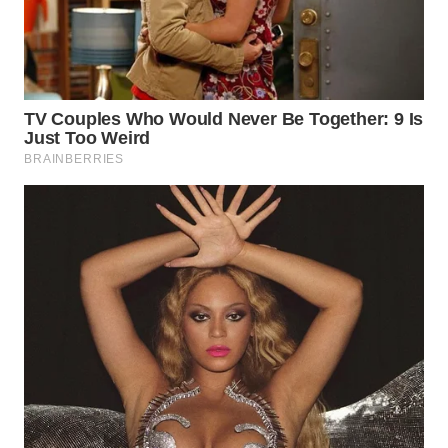
WN
INDRAMAYU
WN
KUNINGAN
WN
MAJALENGKA
WN
SUBANG
WN
SUKABUMI
WN
PURWAKARTA