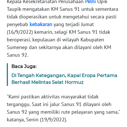
Kepala Kesekretariatan Perusahaan
Pelni
Opik
Informasi
Taupik mengatakan KM Sanus 91 untuk sementara
INDEKS
tidak dioperasikan untuk mengetahui secara pasti
BERITA
penyebab
kebakaran
yang terjadi Jumat
(16/9/2022) kemarin, selagi KM Sanus 91 tidak
KONTAK
beroperasi, kepulauan di wilayah Kabupaten
KAMI
Sumenep dan sekitarnya akan dilayani oleh KM
Sanus 92.
INFO
IKLAN
Baca Juga:
Di Tengah Ketegangan, Kapal Eropa Pertama
TENTANG
Berhasil Melintas Selat Hormuz
KAMI
"Kami pastikan aktivitas masyarakat tidak
PEDOMAN
terganggu. Saat ini jalur Sanus 91 dilayani oleh
MEDIA
SIBER
Sanus 92 yang memiliki rute pelayaran yang sama,"
katanya, Senin (19/9/2022).
REDAKSI