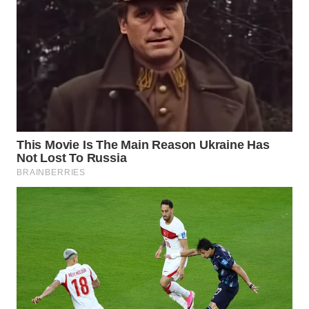
WN
KALTARA
WN
KALSEL
WN
KALTIM
WN
SULSEL
WN
GORONTALO
WN
SULUT