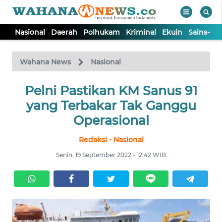
Nasional
Daerah
Polhukam
Kriminal
Ekuin
Sains-Te
WAHANA
Tutup
TV
Wahana News
Nasional
NASIONAL
Pelni Pastikan KM Sanus 91
yang Terbakar Tak Ganggu
DAERAH
Operasional
Redaksi - Nasional
POLHUKAM
Senin, 19 September 2022 - 12:42 WIB
KRIMINAL
EKUIN