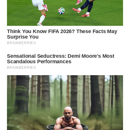
WN
MALUKU
WN
MALUT
WN
DAIRI
WN
DANAU
TOBA
WN
NIAS
WN
LANGKAT