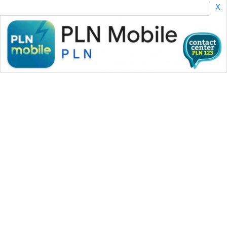
X
WAHANA MEDIA GROUP
|
|
|
WAHANA NEWS co
WAHANA TANI
WAHANA ADVOKAT
|
|
WAHANA INFRASTRUKTUR
WAHANA KONSUMEN