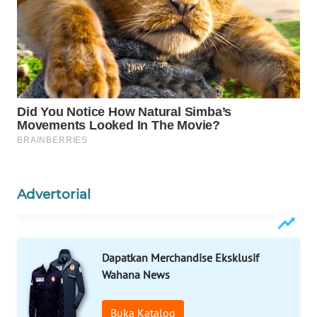
Wahana
Media
Group
WAHANA
NEWS
WAHANA
TANI
WAHANA
Advertorial
ADVOKAT
WAHANA
INFRASTRUKTUR
Dapatkan Merchandise Eksklusif
Wahana News
WAHANA
KONSUMEN
Buka Katalog