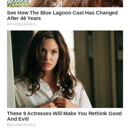
WN
SUMEDANG
WN
CIANJUR
WN
KEPULAUAN
SERIBU
WN
TANGERANG
WN
BINJAI
WN
CIREBON