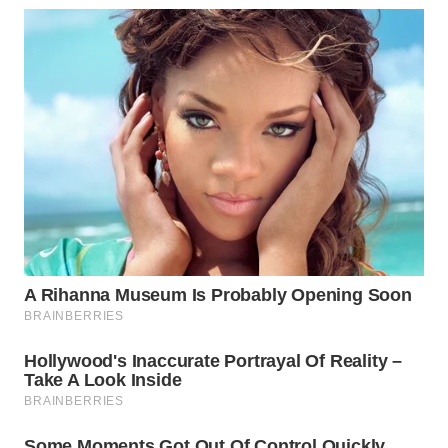
WN
INDRAMAYU
WN
KUNINGAN
WN
MAJALENGKA
WN
SUBANG
WN
SUKABUMI
WN
PURWAKARTA