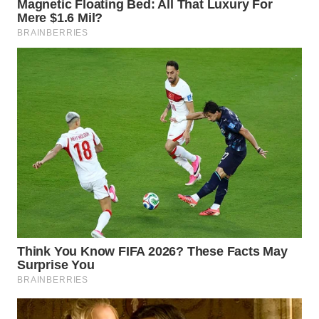
WN
TAPANULI
SELATAN
WN
TANJUNG
LESUNG
WN
KARO
WN
SIMALUNGUN
WN
LABUHANBATU
WN