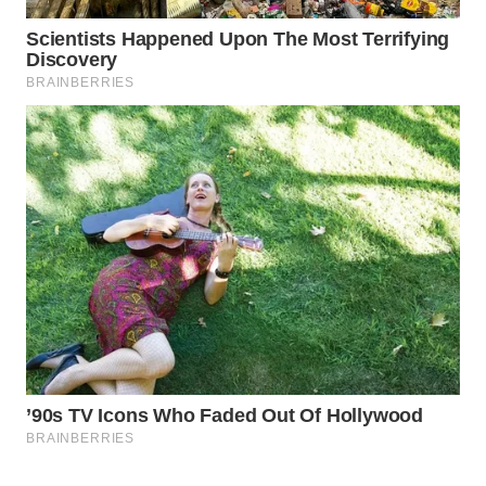
WAHANA
LISTRIK
WAHANA
TRAVEL
WAHANA
TV
WAHANANEWS
ID
WAHANANEWS
CO ID
WAHANANEWS
NET