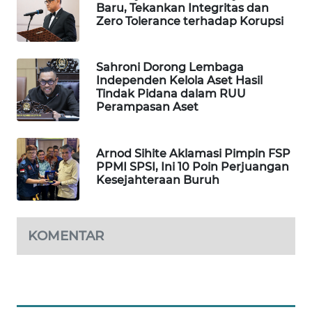
Baru, Tekankan Integritas dan
Zero Tolerance terhadap Korupsi
MAWAKA
ID
Sahroni Dorong Lembaga
MARTABAT
Independen Kelola Aset Hasil
NET
Tindak Pidana dalam RUU
Perampasan Aset
PLN
WATCH
Arnod Sihite Aklamasi Pimpin FSP
PPMI SPSI, Ini 10 Poin Perjuangan
MKLI
Kesejahteraan Buruh
LPKKI
KOMENTAR
LKKI
KOPEKLIN