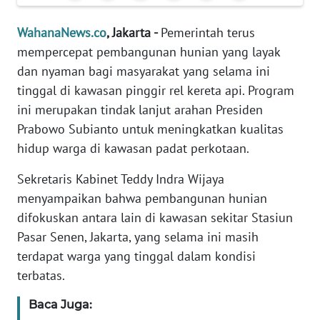
Informasi
WahanaNews.co
, Jakarta -
Pemerintah terus
INDEKS
mempercepat pembangunan hunian yang layak
BERITA
dan nyaman bagi masyarakat yang selama ini
tinggal di kawasan pinggir rel kereta api. Program
KONTAK
KAMI
ini merupakan tindak lanjut arahan Presiden
Prabowo Subianto untuk meningkatkan kualitas
INFO
hidup warga di kawasan padat perkotaan.
IKLAN
Sekretaris Kabinet Teddy Indra Wijaya
TENTANG
menyampaikan bahwa pembangunan hunian
KAMI
difokuskan antara lain di kawasan sekitar Stasiun
Pasar Senen, Jakarta, yang selama ini masih
PEDOMAN
terdapat warga yang tinggal dalam kondisi
MEDIA
terbatas.
SIBER
Baca Juga:
REDAKSI