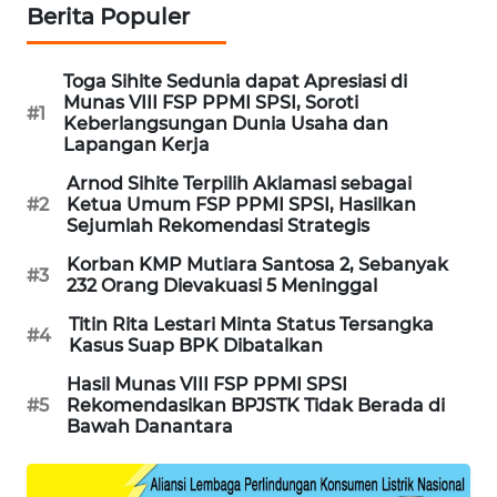
Berita Populer
PORTAL
KONSUMEN
Toga Sihite Sedunia dapat Apresiasi di
Munas VIII FSP PPMI SPSI, Soroti
FORWAMKI
#1
Keberlangsungan Dunia Usaha dan
Lapangan Kerja
ALPERKLINAS
Arnod Sihite Terpilih Aklamasi sebagai
#2
Ketua Umum FSP PPMI SPSI, Hasilkan
FORJASIDA
Sejumlah Rekomendasi Strategis
Korban KMP Mutiara Santosa 2, Sebanyak
#3
TAMBANG
232 Orang Dievakuasi 5 Meninggal
NEWS
Titin Rita Lestari Minta Status Tersangka
#4
Kasus Suap BPK Dibatalkan
SITUNGIR
Hasil Munas VIII FSP PPMI SPSI
NEWS
#5
Rekomendasikan BPJSTK Tidak Berada di
Bawah Danantara
SIDIKALANG
NEWS