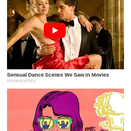
TAPANULI
TENGAH
WN DELI
SERDANG
WN
TEBING
TINGGI
WN
PAKPAK
WN
KARAWANG
WN
BEKASI