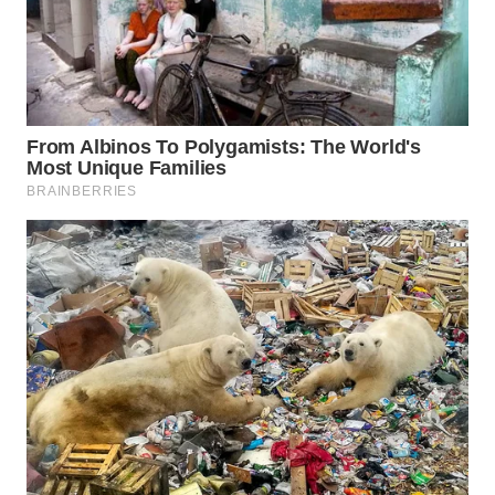
Wahana
Media
Group
WAHANA
NEWS
WAHANA
TANI
WAHANA
ADVOKAT
WAHANA
INFRASTRUKTUR
WAHANA
KONSUMEN