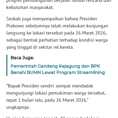
progres pembangunan berjalan sesuai rencana dan
WN
kebutuhan masyarakat.
BANTEN
Seskab juga menyampaikan bahwa Presiden
WN
Prabowo sebelumnya telah melakukan kunjungan
NTT
langsung ke lokasi tersebut pada 26 Maret 2026,
sebagai bentuk perhatian terhadap kondisi warga
WN
yang tinggal di sekitar rel kereta.
KEPRI
Baca Juga:
WN
Pemerintah Gandeng Kejagung dan BPK
PAPUA
Benahi BUMN Lewat Program Streamlining
WN
“Bapak Presiden sendiri sempat mendadak
PAPUA
mengunjungi lokasi pemukiman warga tersebut,
BARAT
tepat 1 bulan lalu, pada 26 Maret 2026,”
ungkapnya.
WN
RIAU