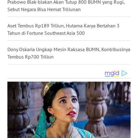
Prabowo Blak-blakan Akan Tutup 800 BUMN yang Rugi,
WN
Sebut Negara Bisa Hemat Triliunan
KALTARA
Aset Tembus Rp189 Triliun, Hutama Karya Bertahan 3
WN
Tahun di Fortune Southeast Asia 500
KALSEL
Dony Oskaria Ungkap Mesin Raksasa BUMN, Kontribusinya
WN
Tembus Rp700 Triliun
KALTIM
WN
SULSEL
WN
GORONTALO
WN
SULUT