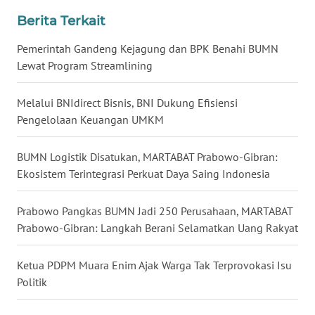
WN
Berita Terkait
NUSANTARA
Pemerintah Gandeng Kejagung dan BPK Benahi BUMN
Lewat Program Streamlining
WN
JOGJA
Melalui BNIdirect Bisnis, BNI Dukung Efisiensi
Pengelolaan Keuangan UMKM
WN
JATIM
BUMN Logistik Disatukan, MARTABAT Prabowo-Gibran:
Ekosistem Terintegrasi Perkuat Daya Saing Indonesia
WN
BALI
Prabowo Pangkas BUMN Jadi 250 Perusahaan, MARTABAT
WN
Prabowo-Gibran: Langkah Berani Selamatkan Uang Rakyat
KALBAR
Ketua PDPM Muara Enim Ajak Warga Tak Terprovokasi Isu
WN
Politik
KALTENG