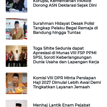
Korupsi, Kementerian PANRB
WAHANA
Dorong ASN Deklarasi Sejak Dini
DESA
WISATA
Surahman Hidayat Desak Polisi
LAPAK
Tangkap Pelaku Begal Remaja di
Bandung hingga Tuntas
WAHANA
Wahana
Toga Sihite Sedunia dapat
Network
Apresiasi di Munas VIII FSP PPMI
SPSI, Soroti Keberlangsungan
Dunia Usaha dan Lapangan Kerja
KONSUMEN
LISTRIK
Komisi VIII DPR Minta Persiapan
MASYARAKAT
Haji 2027 Dimulai Lebih Awal Demi
KELISTRIKAN
Tingkatkan Layanan Jemaah
WALINKI
ID
Menhaj Lantik Enam Pejabat