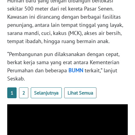
Hunian baru yang tengah dibangun berlokasi
sekitar 500 meter dari rel kereta Pasar Senen.
WN
Kawasan ini dirancang dengan berbagai fasilitas
SERAMBI
penunjang, antara lain tempat tinggal yang layak,
WN
sarana mandi, cuci, kakus (MCK), akses air bersih,
JAMBI
tempat ibadah, hingga ruang bermain anak.
“Pembangunan pun dilaksanakan dengan cepat,
WN
SULTRA
berkat kerja sama yang erat antara Kementerian
Perumahan dan beberapa
BUMN
terkait,” lanjut
WN
Seskab.
NTB
1
2
Selanjutnya
Lihat Semua
WN
SULTENG
WN
SULBAR