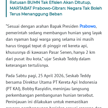
Ratusan BUMN Tak Efisien Akan Ditutup,
MARTABAT Prabowo-Gibran: Negara Tak Boleh
KARIR
Terus Menanggung Beban
DISCLAIMER
“Sesuai dengan arahan Bapak Presiden
Prabowo
,
pemerintah sedang membangun hunian yang layak
Wahana
dan nyaman bagi warga yang selama ini masih
News
harus tinggal tepat di pinggir rel kereta api,
Regional
khususnya di kawasan Pasar Senen, hanya 2 km
dari pusat ibu kota,” ujar Seskab Teddy dalam
WN
SUMUT
keterangan tertulisnya.
Pada Sabtu pagi, 25 April 2026, Seskab Teddy
WN
JAKARTA
bersama Direktur Utama PT Kereta Api Indonesia
(PT KAI), Bobby Rasyidin, meninjau langsung
WN
perkembangan pembangunan hunian tersebut.
JABAR
Peninjauan ini dilakukan untuk memastikan