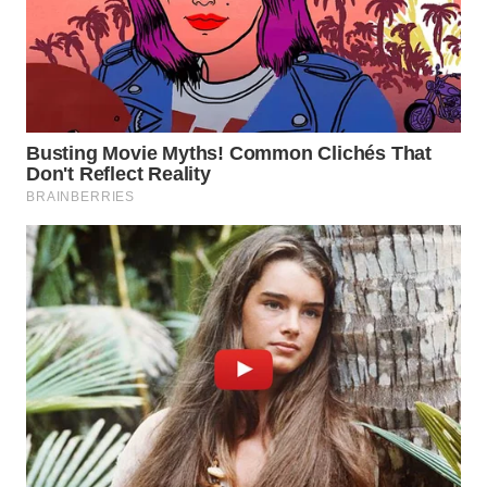
WN
BOGOR
WN
DEPOK
WN
TAPANULI
UTARA
WN
SAMOSIR
WN
PADANG
LAWAS