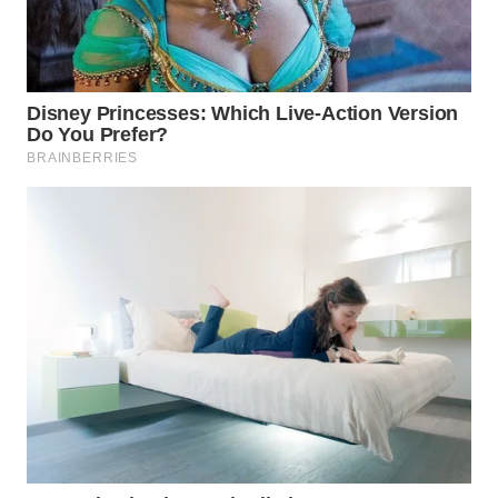
WN
MALUKU
WN
MALUT
WN
DAIRI
WN
DANAU
TOBA
WN
NIAS
WN
LANGKAT