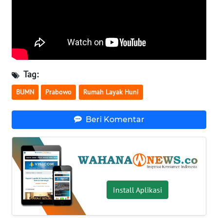
WN
BABEL
WN
SUMBAR
Tag:
WN
BUMN
Prabowo
Rumah Layak Huni
SUMSEL
Beri Komentar
WN
BENGKULU
WN
LAMPUNG
Install Aplikasi
WN
JATENG