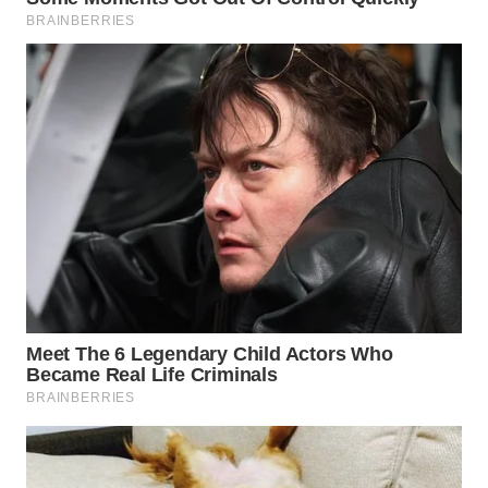
WN
PRIANGAN
TIMUR
WN
SEMARANG
WN
SOLO
WN
BOROBUDUR
WN
MADURA
WN
SURABAYA