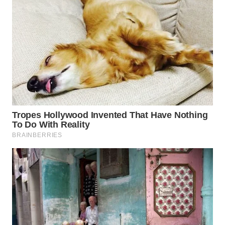
WN
NATUNA
WN
BINTAN
WN
MANDALIKA
WN
LIKUPANG
WN
LABUANBAJO
WN
BORNEO