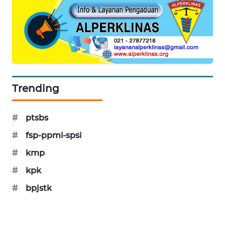
SIBARAGAS
NEWS
METRO
SIANTAR
NEWS
Trending
METRO
MEDAN
#
ptsbs
NEWS
#
fsp-ppmi-spsi
METRO
#
kmp
JAKARTA
NEWS
#
kpk
#
bpjstk
KRT
NEWS