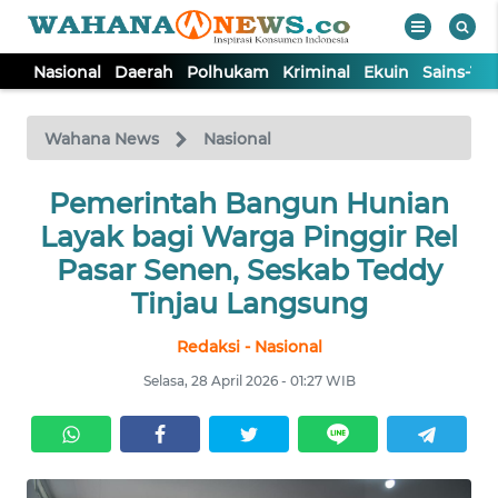
Nasional
Daerah
Polhukam
Kriminal
Ekuin
Sains-Te
WAHANA
Tutup
TV
Wahana News
Nasional
NASIONAL
Pemerintah Bangun Hunian
Layak bagi Warga Pinggir Rel
DAERAH
Pasar Senen, Seskab Teddy
Tinjau Langsung
POLHUKAM
Redaksi - Nasional
Selasa, 28 April 2026 - 01:27 WIB
KRIMINAL
EKUIN