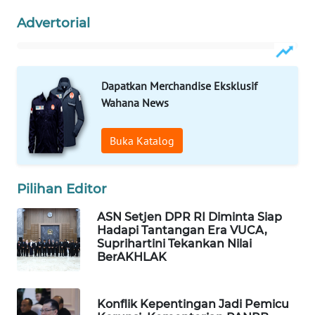
WAHANA
Advertorial
SPORT
WAHANA
UMKM
Dapatkan Merchandise Eksklusif
Wahana News
WAHANA
SELEB
Buka Katalog
WAHANA
Pilihan Editor
PERSONA
ASN Setjen DPR RI Diminta Siap
WAHANA
Hadapi Tantangan Era VUCA,
OTOMOTIF
Suprihartini Tekankan Nilai
BerAKHLAK
WAHANA
HEALTH
Konflik Kepentingan Jadi Pemicu