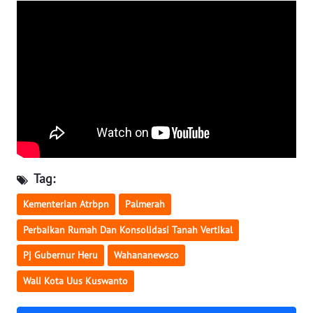
WN
SERAMBI
WN
JAMBI
WN
SULTRA
Tag:
WN
NTB
Kementerian Atrbpn
Palmerah
Perbaikan Rumah Dan Konsolidasi Tanah Vertikal
WN
SULTENG
Pj Gubernur Heru
Wahananewsco
Wali Kota Uus Kuswanto
WN
SULBAR