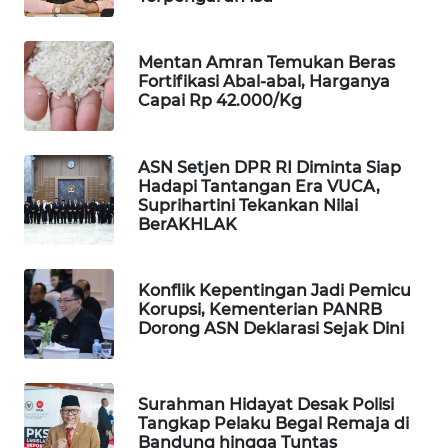
WAHANA
SPORT
Mentan Amran Temukan Beras
Fortifikasi Abal-abal, Harganya
WAHANA
Capai Rp 42.000/Kg
UMKM
ASN Setjen DPR RI Diminta Siap
WAHANA
Hadapi Tantangan Era VUCA,
SELEB
Suprihartini Tekankan Nilai
BerAKHLAK
WAHANA
PERSONA
Konflik Kepentingan Jadi Pemicu
Korupsi, Kementerian PANRB
WAHANA
Dorong ASN Deklarasi Sejak Dini
OTOMOTIF
WAHANA
Surahman Hidayat Desak Polisi
HEALTH
Tangkap Pelaku Begal Remaja di
Bandung hingga Tuntas