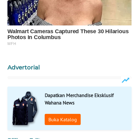
Wahana
Media
Group
WAHANA
NEWS
WAHANA
TANI
Advertorial
WAHANA
ADVOKAT
Dapatkan Merchandise Eksklusif
WAHANA
Wahana News
INFRASTRUKTUR
Buka Katalog
WAHANA
KONSUMEN