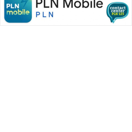
WAHANA MEDIA GROUP
|
|
|
WAHANA NEWS co
WAHANA TANI
WAHANA ADVOKAT
|
|
WAHANA INFRASTRUKTUR
WAHANA KONSUMEN
|
|
|
WAHANA LISTRIK
WAHANA TRAVEL
WAHANA TV
|
|
|
WAHANANEWS id
WAHANANEWS CO ID
WAHANANEWS NET
|
|
|
WAHANA SPORT ID
Wahana UMKM
Wahana Seleb