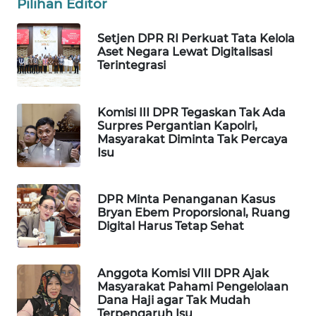
Pilihan Editor
WAHANA
LISTRIK
Setjen DPR RI Perkuat Tata Kelola
Aset Negara Lewat Digitalisasi
Terintegrasi
WAHANA
TRAVEL
Komisi III DPR Tegaskan Tak Ada
WAHANA
Surpres Pergantian Kapolri,
Masyarakat Diminta Tak Percaya
TV
Isu
WAHANANEWS
ID
DPR Minta Penanganan Kasus
Bryan Ebem Proporsional, Ruang
Digital Harus Tetap Sehat
WAHANANEWS
CO ID
Anggota Komisi VIII DPR Ajak
WAHANANEWS
Masyarakat Pahami Pengelolaan
NET
Dana Haji agar Tak Mudah
Terpengaruh Isu