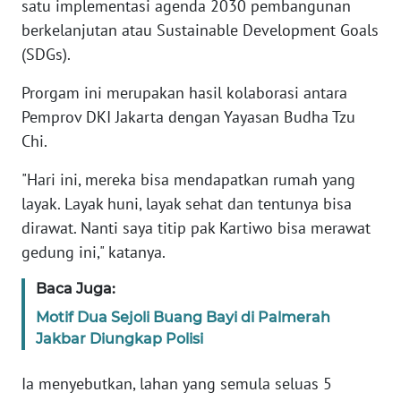
satu implementasi agenda 2030 pembangunan
berkelanjutan atau Sustainable Development Goals
KARIR
(SDGs).
DISCLAIMER
Prorgam ini merupakan hasil kolaborasi antara
Pemprov DKI Jakarta dengan Yayasan Budha Tzu
Wahana
Chi.
News
Regional
"Hari ini, mereka bisa mendapatkan rumah yang
layak. Layak huni, layak sehat dan tentunya bisa
WN
dirawat. Nanti saya titip pak Kartiwo bisa merawat
SUMUT
gedung ini," katanya.
WN
Baca Juga:
JAKARTA
Motif Dua Sejoli Buang Bayi di Palmerah
Jakbar Diungkap Polisi
WN
JABAR
Ia menyebutkan, lahan yang semula seluas 5