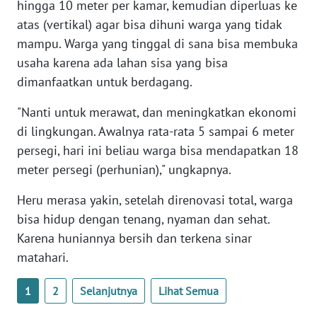
hingga 10 meter per kamar, kemudian diperluas ke
WN
atas (vertikal) agar bisa dihuni warga yang tidak
BANTEN
mampu. Warga yang tinggal di sana bisa membuka
usaha karena ada lahan sisa yang bisa
WN
NTT
dimanfaatkan untuk berdagang.
"Nanti untuk merawat, dan meningkatkan ekonomi
WN
di lingkungan. Awalnya rata-rata 5 sampai 6 meter
KEPRI
persegi, hari ini beliau warga bisa mendapatkan 18
meter persegi (perhunian)," ungkapnya.
WN
PAPUA
Heru merasa yakin, setelah direnovasi total, warga
bisa hidup dengan tenang, nyaman dan sehat.
WN
PAPUA
Karena huniannya bersih dan terkena sinar
BARAT
matahari.
WN
1
2
Selanjutnya
Lihat Semua
RIAU