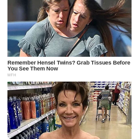
WN
NATUNA
WN
BINTAN
WN
MANDALIKA
WN
LIKUPANG
WN
LABUANBAJO
WN
BORNEO