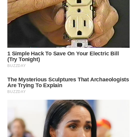
WN
SUMEDANG
WN
CIANJUR
WN
KEPULAUAN
SERIBU
WN
TANGERANG
WN
BINJAI
WN
CIREBON