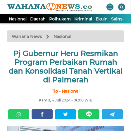
Nasional
Daerah
Polhukam
Kriminal
Ekuin
Sains-Te
WAHANA
Tutup
TV
Wahana News
Nasional
NASIONAL
Pj Gubernur Heru Resmikan
Program Perbaikan Rumah
DAERAH
dan Konsolidasi Tanah Vertikal
di Palmerah
POLHUKAM
Tio - Nasional
Kamis, 4 Juli 2024 - 06:00 WIB
KRIMINAL
EKUIN