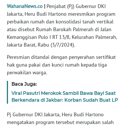
Informasi
WahanaNews.co
|
Penjabat (Pj) Gubernur DKI
Jakarta, Heru Budi Hartono meresmikan program
INDEKS
BERITA
perbaikan rumah dan konsolidasi tanah vertikal
atau disebut Rumah Barokah Palmerah di Jalan
KONTAK
Kemanggisan Pulo I RT 13/8, Kelurahan Palmerah,
KAMI
Jakarta Barat, Rabu (3/7/2024).
Peresmian ditandai dengan penyerahan sertifikat
INFO
IKLAN
hak guna pakai dan kunci rumah kepada tiga
perwakilan warga.
TENTANG
KAMI
Baca Juga:
Viral Pasutri Merokok Sambil Bawa Bayi Saat
PEDOMAN
Berkendara di Jakbar: Korban Sudah Buat LP
MEDIA
SIBER
Pj Gubernur DKI Jakarta, Heru Budi Hartono
mengatakan program tersebut merupakan salah
REDAKSI