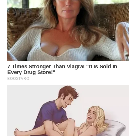
WN
MALUKU
WN
MALUT
WN
DAIRI
WN
DANAU
TOBA
WN
NIAS
WN
LANGKAT