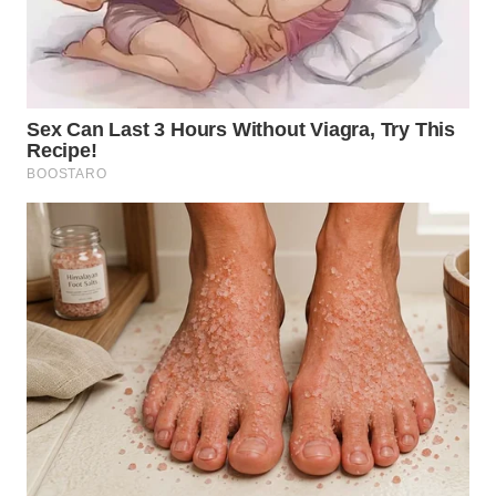
WN
TAPANULI
SELATAN
WN
TANJUNG
LESUNG
WN
KARO
WN
SIMALUNGUN
WN
LABUHANBATU
WN