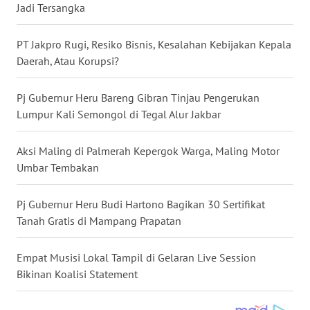
Jadi Tersangka
WN
NUSANTARA
PT Jakpro Rugi, Resiko Bisnis, Kesalahan Kebijakan Kepala
Daerah, Atau Korupsi?
WN
JOGJA
Pj Gubernur Heru Bareng Gibran Tinjau Pengerukan
Lumpur Kali Semongol di Tegal Alur Jakbar
WN
JATIM
Aksi Maling di Palmerah Kepergok Warga, Maling Motor
Umbar Tembakan
WN
BALI
Pj Gubernur Heru Budi Hartono Bagikan 30 Sertifikat
Tanah Gratis di Mampang Prapatan
WN
KALBAR
Empat Musisi Lokal Tampil di Gelaran Live Session
WN
Bikinan Koalisi Statement
KALTENG