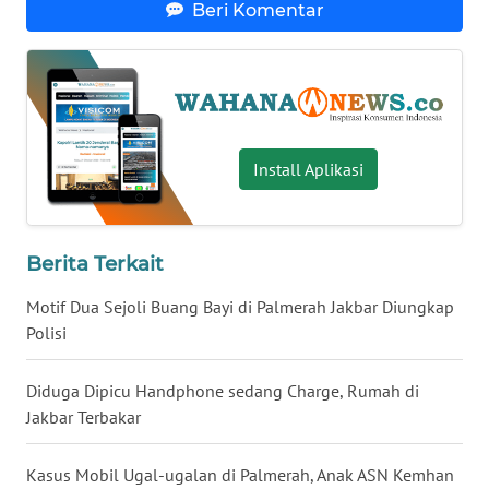
Beri Komentar
WN
BABEL
WN
SUMBAR
Install Aplikasi
WN
SUMSEL
Berita Terkait
WN
BENGKULU
Motif Dua Sejoli Buang Bayi di Palmerah Jakbar Diungkap
Polisi
WN
LAMPUNG
Diduga Dipicu Handphone sedang Charge, Rumah di
Jakbar Terbakar
WN
JATENG
Kasus Mobil Ugal-ugalan di Palmerah, Anak ASN Kemhan