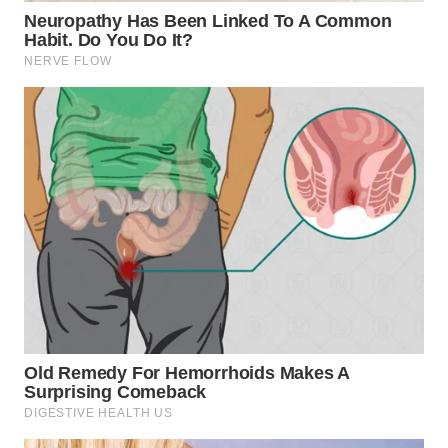
TAPANULI
TENGAH
WN DELI
SERDANG
WN
TEBING
TINGGI
WN
PAKPAK
WN
KARAWANG
WN
BEKASI