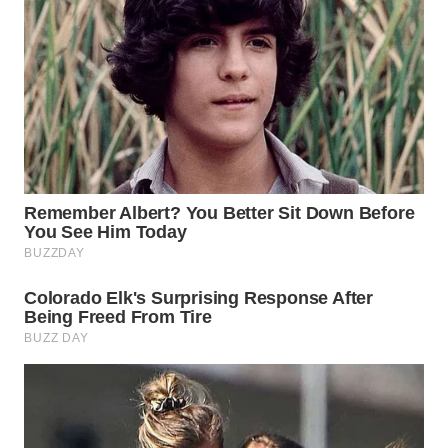
WN
PRIANGAN
TIMUR
WN
SEMARANG
WN
SOLO
WN
BOROBUDUR
WN
MADURA
WN
SURABAYA