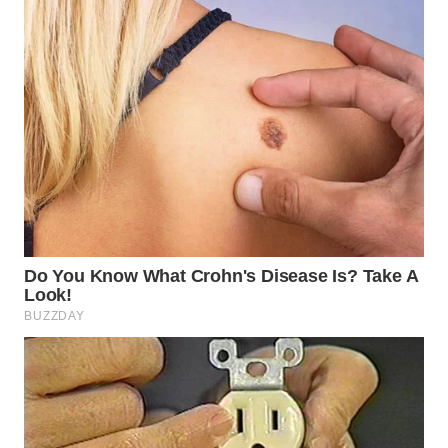
WN
BOGOR
WN
DEPOK
WN
TAPANULI
UTARA
WN
SAMOSIR
WN
PADANG
LAWAS