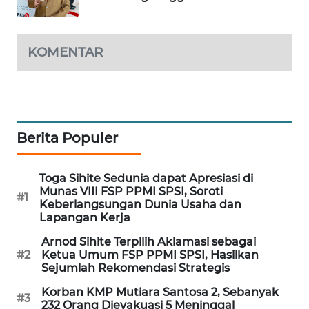
WAHANA
DESA
WISATA
KOMENTAR
LAPAK
WAHANA
Wahana
Berita Populer
Network
Toga Sihite Sedunia dapat Apresiasi di
KONSUMEN
Munas VIII FSP PPMI SPSI, Soroti
LISTRIK
#1
Keberlangsungan Dunia Usaha dan
Lapangan Kerja
MASYARAKAT
Arnod Sihite Terpilih Aklamasi sebagai
KELISTRIKAN
#2
Ketua Umum FSP PPMI SPSI, Hasilkan
Sejumlah Rekomendasi Strategis
WALINKI
Korban KMP Mutiara Santosa 2, Sebanyak
ID
#3
232 Orang Dievakuasi 5 Meninggal