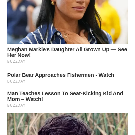
WN
INDRAMAYU
WN
KUNINGAN
WN
MAJALENGKA
WN
SUBANG
WN
SUKABUMI
WN
PURWAKARTA