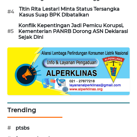
Titin Rita Lestari Minta Status Tersangka
MAWAKA
#4
Kasus Suap BPK Dibatalkan
ID
Konflik Kepentingan Jadi Pemicu Korupsi,
#5
Kementerian PANRB Dorong ASN Deklarasi
MARTABAT
Sejak Dini
NET
PLN
WATCH
MKLI
LPKKI
Trending
LKKI
KOPEKLIN
#
ptsbs