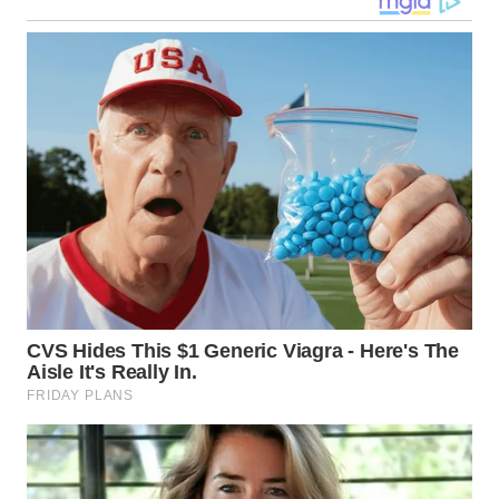
WN
KALTARA
WN
KALSEL
WN
KALTIM
WN
SULSEL
WN
GORONTALO
WN
SULUT