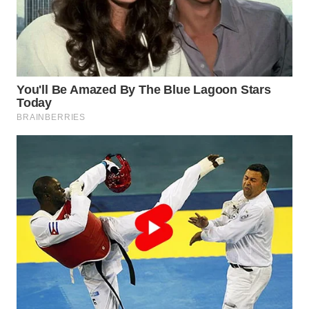
WN
MALUKU
WN
MALUT
WN
DAIRI
WN
DANAU
TOBA
WN
NIAS
WN
LANGKAT