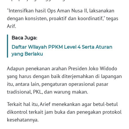
Informasi
"Intensifkan hasil Ops Aman Nusa II, laksanakan
INDEKS
dengan konsisten, proaktif dan koordinatif," tegas
BERITA
Arif.
KONTAK
Baca Juga:
KAMI
Daftar Wilayah PPKM Level 4 Serta Aturan
yang Berlaku
INFO
IKLAN
Adapun penekanan arahan Presiden Joko Widodo
yang harus dengan baik diterjemahkan di lapangan
TENTANG
itu, antara lain, pengaturan operasional pasar
KAMI
tradisional, PKL, dan warung makan.
PEDOMAN
Terkait hal itu, Arief menekankan agar betul-betul
MEDIA
dikontrol terkait jam buka dan penegakan protokol
SIBER
kesehatannya.
REDAKSI