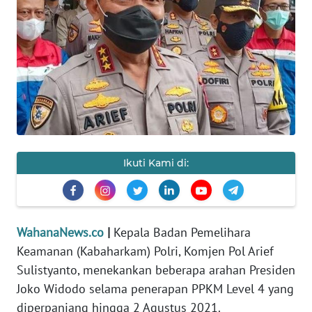
SAINS-TEKNO
KESEHATAN
INTERNASIONAL
SERBA-SERBI
PENDIDIKAN
Ikuti Kami di:
OLAHRAGA
WahanaNews.co
|
Kepala Badan Pemelihara
OPINI
Keamanan (Kabaharkam) Polri, Komjen Pol Arief
Sulistyanto, menekankan beberapa arahan Presiden
EDITORIAL
Joko Widodo selama penerapan PPKM Level 4 yang
diperpanjang hingga 2 Agustus 2021.