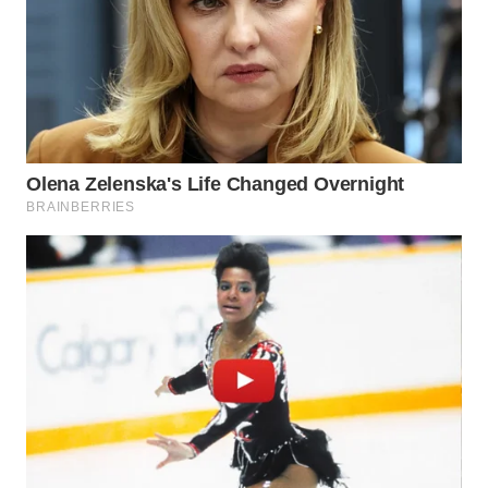
WN
BOGOR
WN
DEPOK
WN
TAPANULI
UTARA
WN
SAMOSIR
WN
PADANG
LAWAS