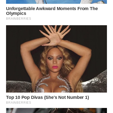
WN
TAPANULI
SELATAN
WN
TANJUNG
LESUNG
WN
KARO
WN
SIMALUNGUN
WN
LABUHANBATU
WN