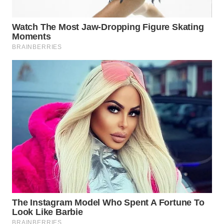
WN
SUMEDANG
WN
CIANJUR
WN
KEPULAUAN
SERIBU
WN
TANGERANG
WN
BINJAI
WN
CIREBON