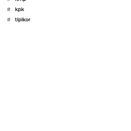
PORTAL
#
kpk
KONSUMEN
#
tipikor
FORWAMKI
ALPERKLINAS
FORJASIDA
TAMBANG
NEWS
SITUNGIR
NEWS
SIDIKALANG
NEWS