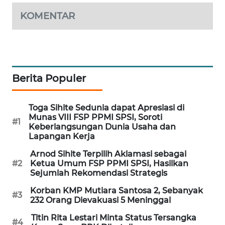
WAHANA
KOMENTAR
DESA
WISATA
LAPAK
WAHANA
Berita Populer
Wahana
Network
Toga Sihite Sedunia dapat Apresiasi di
Munas VIII FSP PPMI SPSI, Soroti
#1
Keberlangsungan Dunia Usaha dan
KONSUMEN
Lapangan Kerja
LISTRIK
Arnod Sihite Terpilih Aklamasi sebagai
#2
Ketua Umum FSP PPMI SPSI, Hasilkan
MASYARAKAT
Sejumlah Rekomendasi Strategis
KELISTRIKAN
Korban KMP Mutiara Santosa 2, Sebanyak
#3
232 Orang Dievakuasi 5 Meninggal
WALINKI
ID
Titin Rita Lestari Minta Status Tersangka
#4