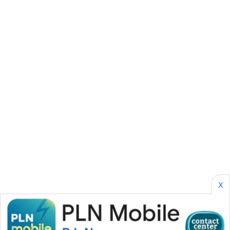
SONYA
ASA
NEWS
X