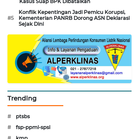
Kasus Suap BPK Dibatalkan
MAWAKA
Konflik Kepentingan Jadi Pemicu Korupsi,
ID
#5
Kementerian PANRB Dorong ASN Deklarasi
Sejak Dini
MARTABAT
NET
PLN
WATCH
MKLI
LPKKI
Trending
LKKI
#
ptsbs
#
fsp-ppmi-spsi
KOPEKLIN
#
kmp