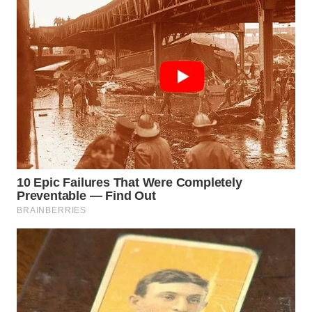
WN
NUSANTARA
WN
JOGJA
WN
JATIM
WN
BALI
WN
KALBAR
WN
KALTENG