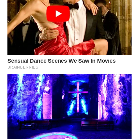
WN
NATUNA
WN
BINTAN
WN
MANDALIKA
WN
LIKUPANG
WN
LABUANBAJO
WN
BORNEO