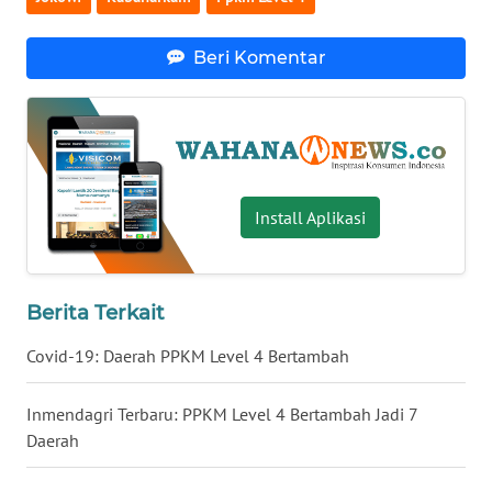
WN
Beri Komentar
SERAMBI
WN
JAMBI
WN
Install Aplikasi
SULTRA
WN
NTB
Berita Terkait
Covid-19: Daerah PPKM Level 4 Bertambah
WN
SULTENG
Inmendagri Terbaru: PPKM Level 4 Bertambah Jadi 7
Daerah
WN
SULBAR