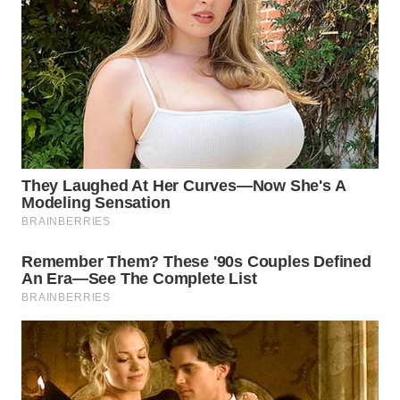
WN
PRIANGAN
TIMUR
WN
SEMARANG
WN
SOLO
WN
BOROBUDUR
WN
MADURA
WN
SURABAYA