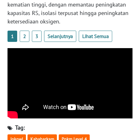
kematian tinggi, dengan memantau peningkatan
WN
BANTEN
kapasitas RS, isolasi terpusat hingga peningkatan
ketersediaan oksigen.
WN
NTT
1
2
3
Selanjutnya
Lihat Semua
WN
KEPRI
WN
PAPUA
WN
PAPUA
BARAT
Tag:
WN
RIAU
Jokowi
Kabaharkam
Ppkm Level 4