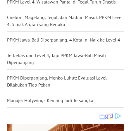
PPKM Level 4, Wisatawan Pantai di Tegal Turun Drastis
WN
BABEL
Cirebon, Magelang, Tegal, dan Madiun Masuk PPKM Level
4, Simak Aturan yang Berlaku
WN
SUMBAR
PPKM Jawa-Bali Diperpanjang, 4 Kota Ini Naik ke Level 4
WN
Terbebas dari Level 4, Tapi PPKM Jawa-Bali Masih
SUMSEL
Diperpanjang
WN
PPKM Diperpanjang, Menko Luhut: Evaluasi Level
BENGKULU
Dilakukan Tiap Pekan
WN
Manajer Holywings Kemang Jadi Tersangka
LAMPUNG
WN
JATENG