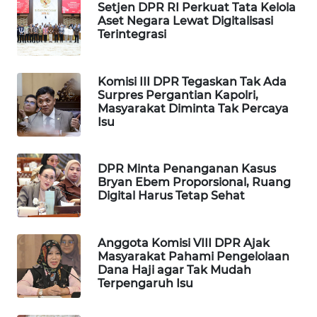
Setjen DPR RI Perkuat Tata Kelola
WAHANA
Aset Negara Lewat Digitalisasi
Terintegrasi
LISTRIK
WAHANA
Komisi III DPR Tegaskan Tak Ada
TRAVEL
Surpres Pergantian Kapolri,
Masyarakat Diminta Tak Percaya
Isu
WAHANA
TV
DPR Minta Penanganan Kasus
WAHANANEWS
Bryan Ebem Proporsional, Ruang
ID
Digital Harus Tetap Sehat
WAHANANEWS
Anggota Komisi VIII DPR Ajak
CO ID
Masyarakat Pahami Pengelolaan
Dana Haji agar Tak Mudah
WAHANANEWS
Terpengaruh Isu
NET