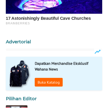
Wahana
Media
Group
WAHANA
NEWS
Advertorial
WAHANA
TANI
WAHANA
Dapatkan Merchandise Eksklusif
ADVOKAT
Wahana News
WAHANA
Buka Katalog
INFRASTRUKTUR
WAHANA
Pilihan Editor
KONSUMEN