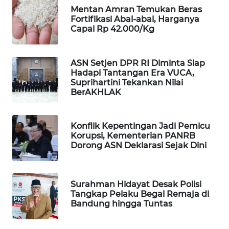
Mentan Amran Temukan Beras
WAHANA
Fortifikasi Abal-abal, Harganya
SPORT
Capai Rp 42.000/Kg
WAHANA
UMKM
ASN Setjen DPR RI Diminta Siap
Hadapi Tantangan Era VUCA,
Suprihartini Tekankan Nilai
WAHANA
BerAKHLAK
SELEB
Konflik Kepentingan Jadi Pemicu
WAHANA
Korupsi, Kementerian PANRB
PERSONA
Dorong ASN Deklarasi Sejak Dini
WAHANA
OTOMOTIF
Surahman Hidayat Desak Polisi
Tangkap Pelaku Begal Remaja di
WAHANA
Bandung hingga Tuntas
HEALTH