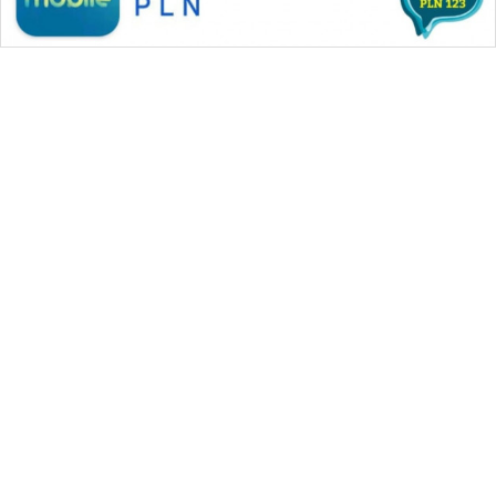
WAHANA MEDIA GROUP
|
|
|
WAHANA NEWS co
WAHANA TANI
WAHANA ADVOKAT
|
|
WAHANA INFRASTRUKTUR
WAHANA KONSUMEN
|
|
|
WAHANA LISTRIK
WAHANA TRAVEL
WAHANA TV
|
|
|
WAHANANEWS id
WAHANANEWS CO ID
WAHANANEWS NET
|
|
|
WAHANA SPORT ID
Wahana UMKM
Wahana Seleb
|
|
|
Wahana Persona
Wahana Otomotif
Wahana Health
|
Wahana Desa Wisata
Lapak Wahana