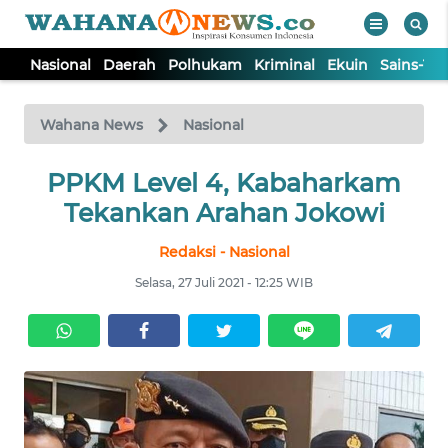
Nasional
Daerah
Polhukam
Kriminal
Ekuin
Sains-Te
WAHANA
Tutup
TV
Wahana News
Nasional
NASIONAL
PPKM Level 4, Kabaharkam
Tekankan Arahan Jokowi
DAERAH
Redaksi - Nasional
Selasa, 27 Juli 2021 - 12:25 WIB
POLHUKAM
KRIMINAL
EKUIN