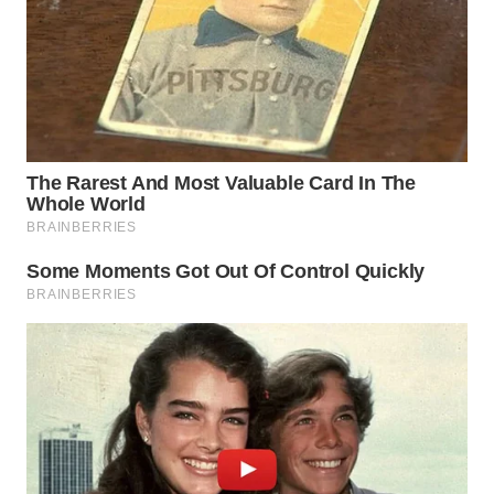
WN
KALTARA
WN
KALSEL
WN
KALTIM
WN
SULSEL
WN
GORONTALO
WN
SULUT