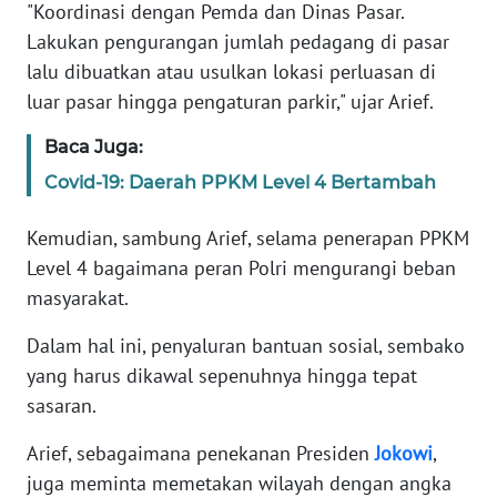
"Koordinasi dengan Pemda dan Dinas Pasar.
Lakukan pengurangan jumlah pedagang di pasar
KARIR
lalu dibuatkan atau usulkan lokasi perluasan di
luar pasar hingga pengaturan parkir," ujar Arief.
DISCLAIMER
Baca Juga:
Wahana
Covid-19: Daerah PPKM Level 4 Bertambah
News
Regional
Kemudian, sambung Arief, selama penerapan PPKM
Level 4 bagaimana peran Polri mengurangi beban
WN
SUMUT
masyarakat.
Dalam hal ini, penyaluran bantuan sosial, sembako
WN
yang harus dikawal sepenuhnya hingga tepat
JAKARTA
sasaran.
WN
Arief, sebagaimana penekanan Presiden
Jokowi
,
JABAR
juga meminta memetakan wilayah dengan angka