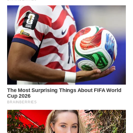
WN
INDRAMAYU
WN
KUNINGAN
WN
MAJALENGKA
WN
SUBANG
WN
SUKABUMI
WN
PURWAKARTA