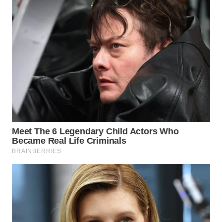
TAPANULI
TENGAH
WN DELI
SERDANG
WN
TEBING
TINGGI
WN
PAKPAK
WN
KARAWANG
WN
BEKASI