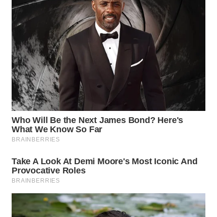
WN
TAPANULI
SELATAN
WN
TANJUNG
LESUNG
WN
KARO
WN
SIMALUNGUN
WN
LABUHANBATU
WN