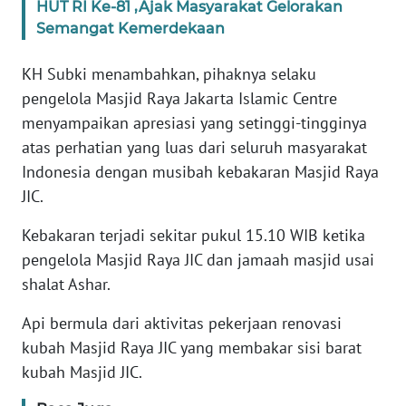
HUT RI Ke-81 ,Ajak Masyarakat Gelorakan
Semangat Kemerdekaan
KARIR
KH Subki menambahkan, pihaknya selaku
DISCLAIMER
pengelola Masjid Raya Jakarta Islamic Centre
menyampaikan apresiasi yang setinggi-tingginya
Wahana
atas perhatian yang luas dari seluruh masyarakat
News
Indonesia dengan musibah kebakaran Masjid Raya
Regional
JIC.
WN
Kebakaran terjadi sekitar pukul 15.10 WIB ketika
SUMUT
pengelola Masjid Raya JIC dan jamaah masjid usai
shalat Ashar.
WN
JAKARTA
Api bermula dari aktivitas pekerjaan renovasi
kubah Masjid Raya JIC yang membakar sisi barat
WN
kubah Masjid JIC.
JABAR