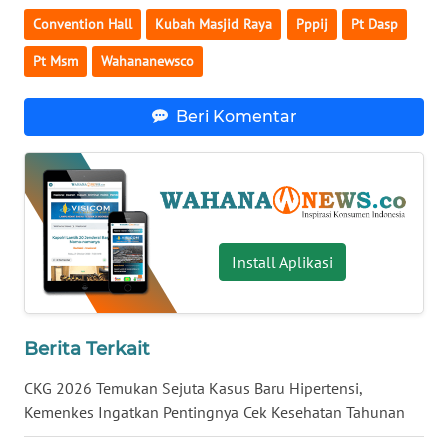
Convention Hall
Kubah Masjid Raya
Pppij
Pt Dasp
WN
BABEL
Pt Msm
Wahananewsco
WN
Beri Komentar
SUMBAR
WN
SUMSEL
WN
Install Aplikasi
BENGKULU
WN
LAMPUNG
Berita Terkait
CKG 2026 Temukan Sejuta Kasus Baru Hipertensi,
WN
Kemenkes Ingatkan Pentingnya Cek Kesehatan Tahunan
JATENG