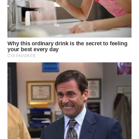
WN
BOGOR
WN
DEPOK
WN
TAPANULI
UTARA
WN
SAMOSIR
WN
PADANG
LAWAS