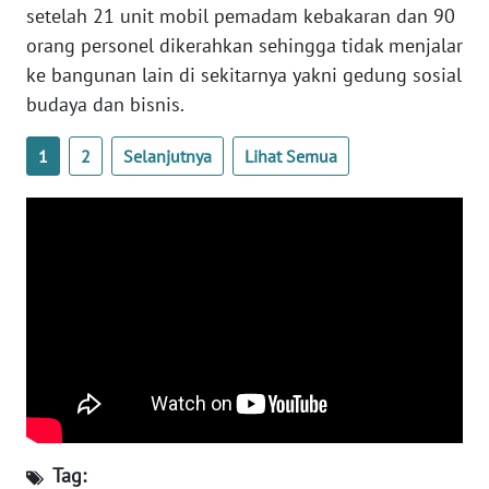
setelah 21 unit mobil pemadam kebakaran dan 90
WN
orang personel dikerahkan sehingga tidak menjalar
SERAMBI
ke bangunan lain di sekitarnya yakni gedung sosial
budaya dan bisnis.
WN
JAMBI
1
2
Selanjutnya
Lihat Semua
WN
SULTRA
WN
NTB
WN
SULTENG
WN
SULBAR
Tag: