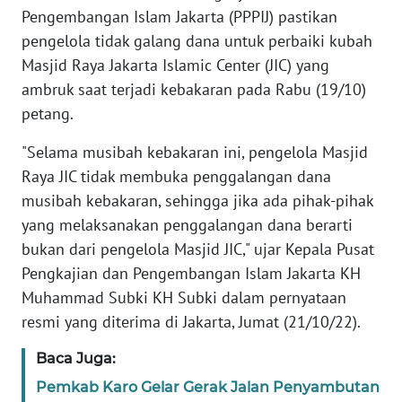
Informasi
Pengembangan Islam Jakarta (PPPIJ) pastikan
pengelola tidak galang dana untuk perbaiki kubah
INDEKS
Masjid Raya Jakarta Islamic Center (JIC) yang
BERITA
ambruk saat terjadi kebakaran pada Rabu (19/10)
petang.
KONTAK
KAMI
"Selama musibah kebakaran ini, pengelola Masjid
Raya JIC tidak membuka penggalangan dana
INFO
IKLAN
musibah kebakaran, sehingga jika ada pihak-pihak
yang melaksanakan penggalangan dana berarti
TENTANG
bukan dari pengelola Masjid JIC," ujar Kepala Pusat
KAMI
Pengkajian dan Pengembangan Islam Jakarta KH
Muhammad Subki KH Subki dalam pernyataan
PEDOMAN
resmi yang diterima di Jakarta, Jumat (21/10/22).
MEDIA
SIBER
Baca Juga:
Pemkab Karo Gelar Gerak Jalan Penyambutan
REDAKSI