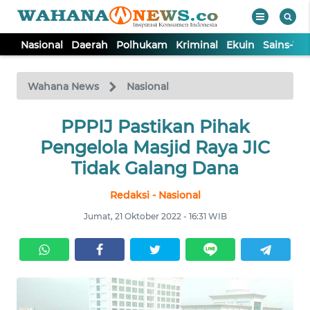
Nasional
Daerah
Polhukam
Kriminal
Ekuin
Sains-Te
WAHANA
Tutup
TV
Wahana News
Nasional
NASIONAL
PPPIJ Pastikan Pihak
Pengelola Masjid Raya JIC
DAERAH
Tidak Galang Dana
Redaksi - Nasional
POLHUKAM
Jumat, 21 Oktober 2022 - 16:31 WIB
KRIMINAL
EKUIN