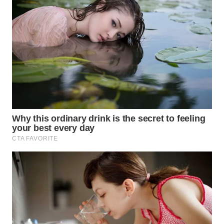
TAPANULI
TENGAH
WN DELI
SERDANG
WN
TEBING
TINGGI
WN
PAKPAK
WN
KARAWANG
WN
BEKASI