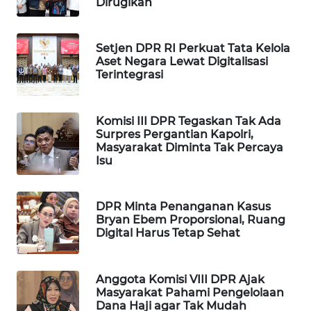
Dirugikan
WAHANA
DESA
WISATA
Setjen DPR RI Perkuat Tata Kelola
Aset Negara Lewat Digitalisasi
Terintegrasi
LAPAK
WAHANA
Komisi III DPR Tegaskan Tak Ada
Wahana
Surpres Pergantian Kapolri,
Network
Masyarakat Diminta Tak Percaya
Isu
KONSUMEN
LISTRIK
DPR Minta Penanganan Kasus
Bryan Ebem Proporsional, Ruang
MASYARAKAT
Digital Harus Tetap Sehat
KELISTRIKAN
Anggota Komisi VIII DPR Ajak
WALINKI
Masyarakat Pahami Pengelolaan
ID
Dana Haji agar Tak Mudah