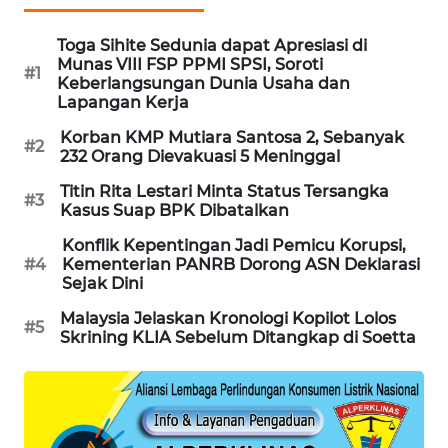
PORTAL
KONSUMEN
Toga Sihite Sedunia dapat Apresiasi di
Munas VIII FSP PPMI SPSI, Soroti
#1
Keberlangsungan Dunia Usaha dan
FORWAMKI
Lapangan Kerja
Korban KMP Mutiara Santosa 2, Sebanyak
#2
ALPERKLINAS
232 Orang Dievakuasi 5 Meninggal
Titin Rita Lestari Minta Status Tersangka
FORJASIDA
#3
Kasus Suap BPK Dibatalkan
Konflik Kepentingan Jadi Pemicu Korupsi,
TAMBANG
#4
Kementerian PANRB Dorong ASN Deklarasi
NEWS
Sejak Dini
Malaysia Jelaskan Kronologi Kopilot Lolos
SITUNGIR
#5
Skrining KLIA Sebelum Ditangkap di Soetta
NEWS
SIDIKALANG
NEWS