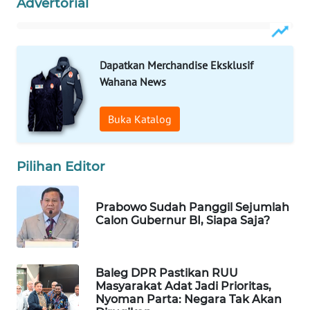
Advertorial
WAHANA
SPORT
Dapatkan Merchandise Eksklusif
WAHANA
Wahana News
UMKM
Buka Katalog
WAHANA
SELEB
Pilihan Editor
WAHANA
PERSONA
Prabowo Sudah Panggil Sejumlah
Calon Gubernur BI, Siapa Saja?
WAHANA
OTOMOTIF
Baleg DPR Pastikan RUU
WAHANA
Masyarakat Adat Jadi Prioritas,
HEALTH
Nyoman Parta: Negara Tak Akan