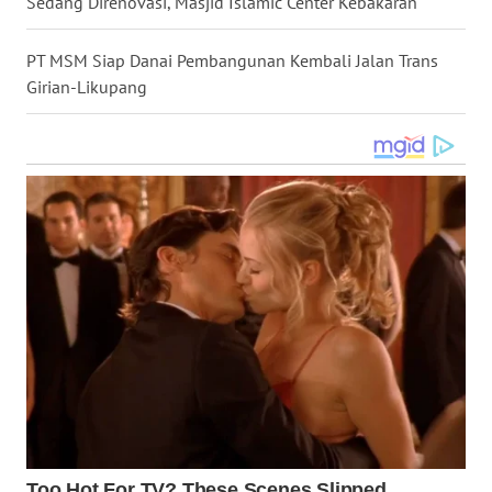
Sedang Direnovasi, Masjid Islamic Center Kebakaran
WN
KALTARA
PT MSM Siap Danai Pembangunan Kembali Jalan Trans
Girian-Likupang
WN
KALSEL
WN
KALTIM
WN
SULSEL
WN
GORONTALO
WN
SULUT