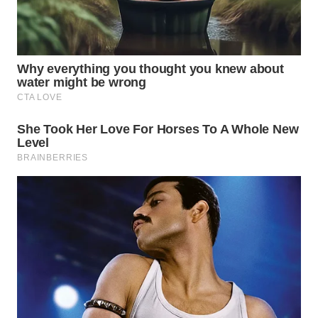
WN
NATUNA
WN
BINTAN
WN
MANDALIKA
WN
LIKUPANG
WN
LABUANBAJO
WN
BORNEO