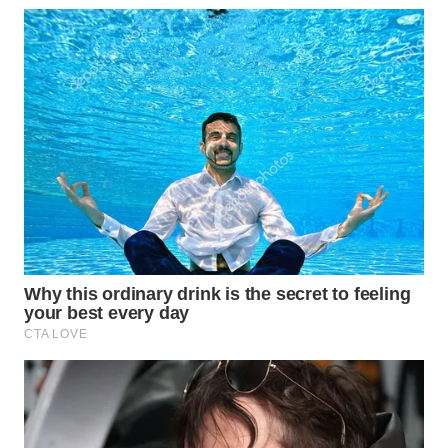
WN
INDRAMAYU
WN
KUNINGAN
WN
MAJALENGKA
WN
SUBANG
WN
SUKABUMI
WN
PURWAKARTA