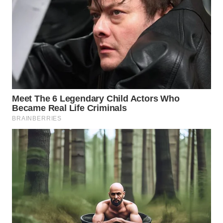
WN
PRIANGAN
TIMUR
WN
SEMARANG
WN
SOLO
WN
BOROBUDUR
WN
MADURA
WN
SURABAYA