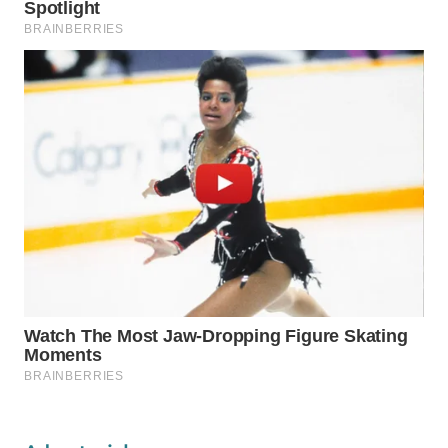
WAHANA
LISTRIK
WAHANA
TRAVEL
WAHANA
TV
WAHANANEWS
ID
WAHANANEWS
CO ID
WAHANANEWS
NET