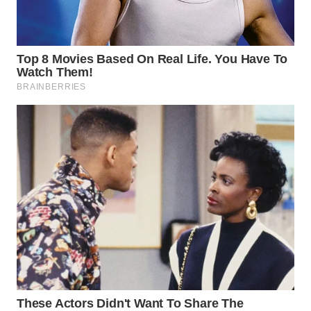
Wahana
Media
Group
WAHANA
NEWS
WAHANA
TANI
WAHANA
ADVOKAT
WAHANA
INFRASTRUKTUR
WAHANA
KONSUMEN