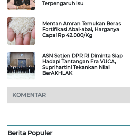
Terpengaruh Isu
MAWAKA
ID
Mentan Amran Temukan Beras
Fortifikasi Abal-abal, Harganya
MARTABAT
Capai Rp 42.000/Kg
NET
ASN Setjen DPR RI Diminta Siap
PLN
Hadapi Tantangan Era VUCA,
WATCH
Suprihartini Tekankan Nilai
BerAKHLAK
MKLI
KOMENTAR
LPKKI
LKKI
KOPEKLIN
Berita Populer