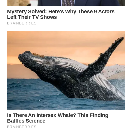
WN
SUMEDANG
WN
CIANJUR
WN
KEPULAUAN
SERIBU
WN
TANGERANG
WN
BINJAI
WN
CIREBON