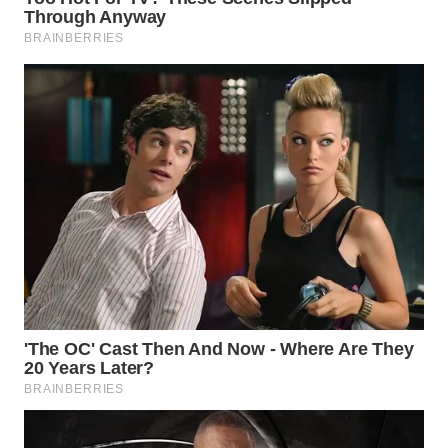
WN
MALUKU
WN
MALUT
WN
DAIRI
WN
DANAU
TOBA
WN
NIAS
WN
LANGKAT