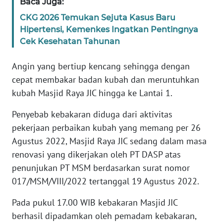
Baca Juga:
WN
CKG 2026 Temukan Sejuta Kasus Baru
BANTEN
Hipertensi, Kemenkes Ingatkan Pentingnya
Cek Kesehatan Tahunan
WN
NTT
Angin yang bertiup kencang sehingga dengan
cepat membakar badan kubah dan meruntuhkan
WN
KEPRI
kubah Masjid Raya JIC hingga ke Lantai 1.
Penyebab kebakaran diduga dari aktivitas
WN
pekerjaan perbaikan kubah yang memang per 26
PAPUA
Agustus 2022, Masjid Raya JIC sedang dalam masa
renovasi yang dikerjakan oleh PT DASP atas
WN
PAPUA
penunjukan PT MSM berdasarkan surat nomor
BARAT
017/MSM/VIII/2022 tertanggal 19 Agustus 2022.
Pada pukul 17.00 WIB kebakaran Masjid JIC
WN
RIAU
berhasil dipadamkan oleh pemadam kebakaran,