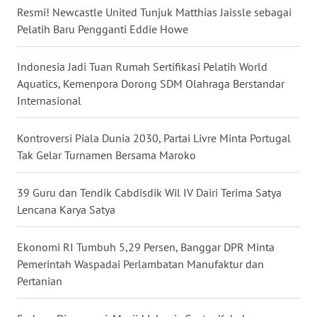
Resmi! Newcastle United Tunjuk Matthias Jaissle sebagai
WN
Pelatih Baru Pengganti Eddie Howe
NUSANTARA
Indonesia Jadi Tuan Rumah Sertifikasi Pelatih World
WN
Aquatics, Kemenpora Dorong SDM Olahraga Berstandar
JOGJA
Internasional
WN
JATIM
Kontroversi Piala Dunia 2030, Partai Livre Minta Portugal
Tak Gelar Turnamen Bersama Maroko
WN
BALI
39 Guru dan Tendik Cabdisdik Wil IV Dairi Terima Satya
Lencana Karya Satya
WN
KALBAR
Ekonomi RI Tumbuh 5,29 Persen, Banggar DPR Minta
Pemerintah Waspadai Perlambatan Manufaktur dan
WN
Pertanian
KALTENG