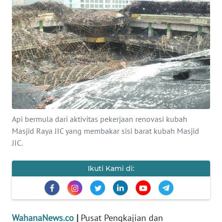
SAINS-TEKNO
KESEHATAN
INTERNASIONAL
SERBA-SERBI
PENDIDIKAN
Api bermula dari aktivitas pekerjaan renovasi kubah
Masjid Raya JIC yang membakar sisi barat kubah Masjid
JIC.
OLAHRAGA
Ikuti Kami di:
OPINI
EDITORIAL
WahanaNews.co
|
Pusat Pengkajian dan