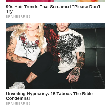
WN
INDRAMAYU
WN
KUNINGAN
WN
MAJALENGKA
WN
SUBANG
WN
SUKABUMI
WN
PURWAKARTA