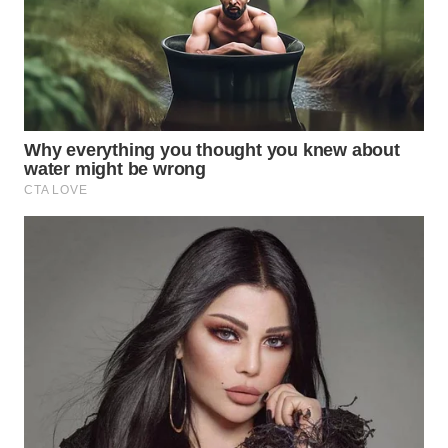
Wahana
Media
Group
WAHANA
NEWS
WAHANA
TANI
WAHANA
ADVOKAT
WAHANA
INFRASTRUKTUR
WAHANA
KONSUMEN