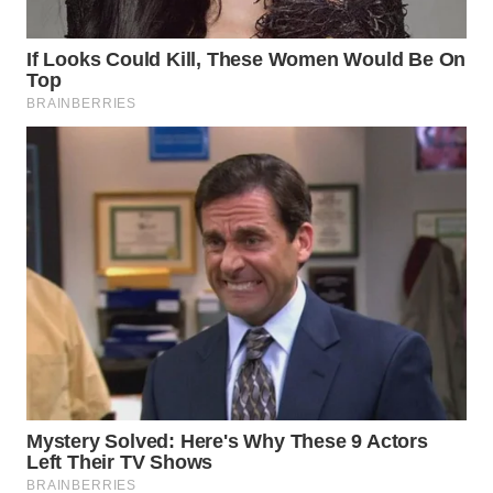
WAHANA
LISTRIK
WAHANA
TRAVEL
WAHANA
TV
WAHANANEWS
ID
WAHANANEWS
CO ID
WAHANANEWS
NET