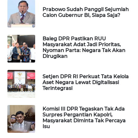
WAHANA
Prabowo Sudah Panggil Sejumlah
DESA
Calon Gubernur BI, Siapa Saja?
WISATA
LAPAK
Baleg DPR Pastikan RUU
WAHANA
Masyarakat Adat Jadi Prioritas,
Nyoman Parta: Negara Tak Akan
Dirugikan
Wahana
Network
Setjen DPR RI Perkuat Tata Kelola
KONSUMEN
Aset Negara Lewat Digitalisasi
LISTRIK
Terintegrasi
MASYARAKAT
Komisi III DPR Tegaskan Tak Ada
KELISTRIKAN
Surpres Pergantian Kapolri,
Masyarakat Diminta Tak Percaya
WALINKI
Isu
ID