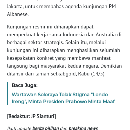
WN
Jakarta, untuk membahas agenda kunjungan PM
BANTEN
Albanese.
Kunjungan resmi ini diharapkan dapat
WN
NTT
memperkuat kerja sama Indonesia dan Australia di
berbagai sektor strategis. Selain itu, melalui
WN
kunjungan ini diharapkan menghasilkan sejumlah
KEPRI
kesepakatan konkret yang membawa manfaat
langsung bagi masyarakat kedua negara. Demikian
WN
dilansir dari laman setkabgoid, Rabu (14/5).
PAPUA
Baca Juga:
WN
Wartawan Soloraya Tolak Stigma "Londo
PAPUA
Ireng", Minta Presiden Prabowo Minta Maaf
BARAT
[Redaktur: JP Sianturi]
WN
RIAU
Ikuti update
berita pilihan
dan
breaking news