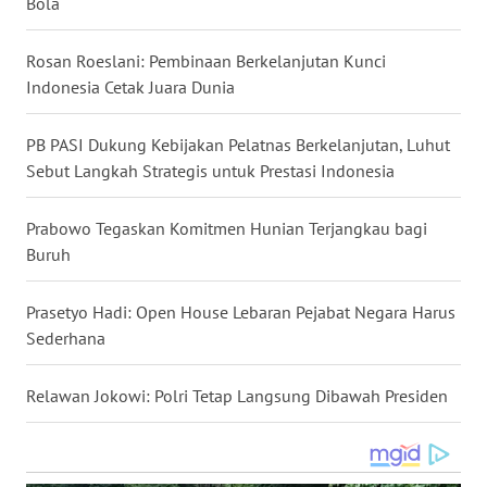
Bola
WN
NUSANTARA
Rosan Roeslani: Pembinaan Berkelanjutan Kunci
Indonesia Cetak Juara Dunia
WN
JOGJA
PB PASI Dukung Kebijakan Pelatnas Berkelanjutan, Luhut
Sebut Langkah Strategis untuk Prestasi Indonesia
WN
JATIM
Prabowo Tegaskan Komitmen Hunian Terjangkau bagi
Buruh
WN
BALI
Prasetyo Hadi: Open House Lebaran Pejabat Negara Harus
Sederhana
WN
KALBAR
Relawan Jokowi: Polri Tetap Langsung Dibawah Presiden
WN
KALTENG