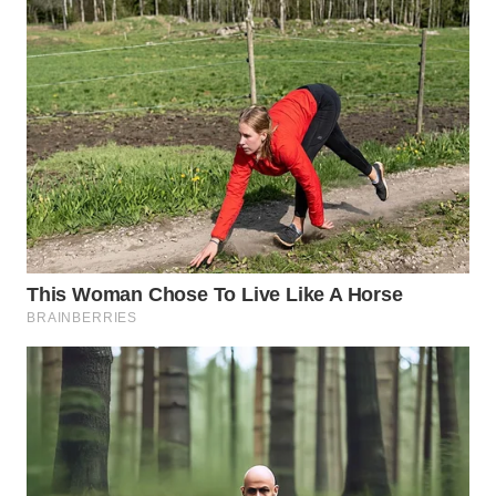
WN
NATUNA
WN
BINTAN
WN
MANDALIKA
WN
LIKUPANG
WN
LABUANBAJO
WN
BORNEO