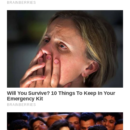
TAPANULI
TENGAH
WN DELI
SERDANG
WN
TEBING
TINGGI
WN
PAKPAK
WN
KARAWANG
WN
BEKASI