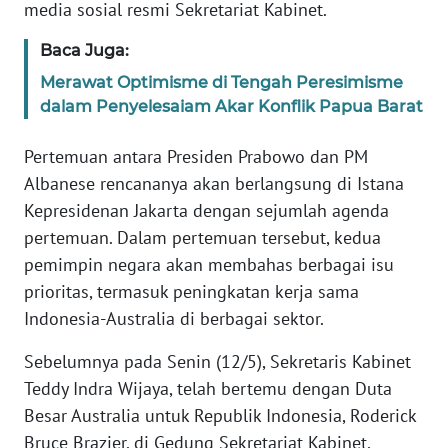
media sosial resmi Sekretariat Kabinet.
KARIR
Baca Juga:
Merawat Optimisme di Tengah Peresimisme
DISCLAIMER
dalam Penyelesaiam Akar Konflik Papua Barat
Wahana
Pertemuan antara Presiden Prabowo dan PM
News
Albanese rencananya akan berlangsung di Istana
Regional
Kepresidenan Jakarta dengan sejumlah agenda
pertemuan. Dalam pertemuan tersebut, kedua
WN
pemimpin negara akan membahas berbagai isu
SUMUT
prioritas, termasuk peningkatan kerja sama
WN
Indonesia-Australia di berbagai sektor.
JAKARTA
Sebelumnya pada Senin (12/5), Sekretaris Kabinet
Teddy Indra Wijaya, telah bertemu dengan Duta
WN
JABAR
Besar Australia untuk Republik Indonesia, Roderick
Bruce Brazier, di Gedung Sekretariat Kabinet,