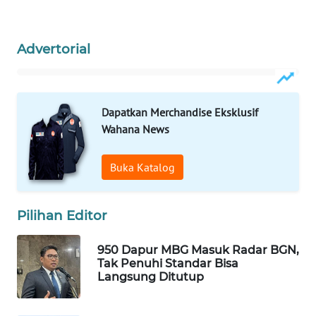
WAHANA
SPORT
Advertorial
WAHANA
UMKM
Dapatkan Merchandise Eksklusif
WAHANA
Wahana News
SELEB
Buka Katalog
WAHANA
PERSONA
Pilihan Editor
WAHANA
OTOMOTIF
950 Dapur MBG Masuk Radar BGN,
Tak Penuhi Standar Bisa
Langsung Ditutup
WAHANA
HEALTH