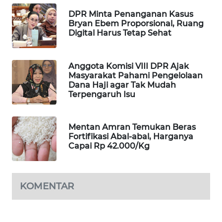
DPR Minta Penanganan Kasus
MAWAKA
Bryan Ebem Proporsional, Ruang
ID
Digital Harus Tetap Sehat
MARTABAT
NET
Anggota Komisi VIII DPR Ajak
Masyarakat Pahami Pengelolaan
Dana Haji agar Tak Mudah
PLN
Terpengaruh Isu
WATCH
MKLI
Mentan Amran Temukan Beras
Fortifikasi Abal-abal, Harganya
Capai Rp 42.000/Kg
LPKKI
LKKI
KOMENTAR
KOPEKLIN