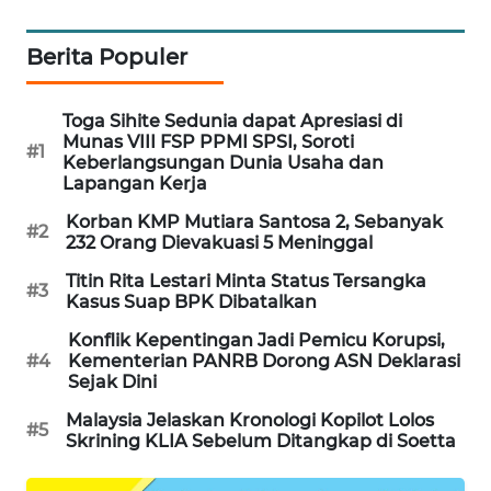
PORTAL
KONSUMEN
Berita Populer
FORWAMKI
Toga Sihite Sedunia dapat Apresiasi di
Munas VIII FSP PPMI SPSI, Soroti
#1
ALPERKLINAS
Keberlangsungan Dunia Usaha dan
Lapangan Kerja
FORJASIDA
Korban KMP Mutiara Santosa 2, Sebanyak
#2
232 Orang Dievakuasi 5 Meninggal
TAMBANG
Titin Rita Lestari Minta Status Tersangka
#3
NEWS
Kasus Suap BPK Dibatalkan
Konflik Kepentingan Jadi Pemicu Korupsi,
SITUNGIR
#4
Kementerian PANRB Dorong ASN Deklarasi
Sejak Dini
NEWS
Malaysia Jelaskan Kronologi Kopilot Lolos
#5
SIDIKALANG
Skrining KLIA Sebelum Ditangkap di Soetta
NEWS