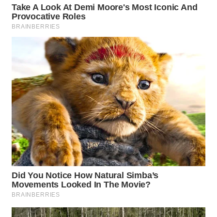
WN
PRIANGAN
TIMUR
WN
SEMARANG
WN
SOLO
WN
BOROBUDUR
WN
MADURA
WN
SURABAYA