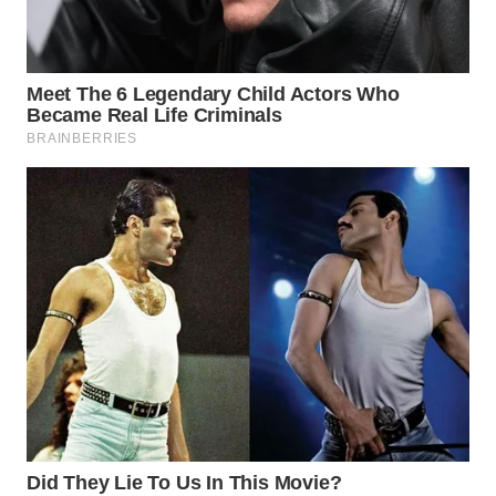
WN
TAPANULI
SELATAN
WN
TANJUNG
LESUNG
WN
KARO
WN
SIMALUNGUN
WN
LABUHANBATU
WN