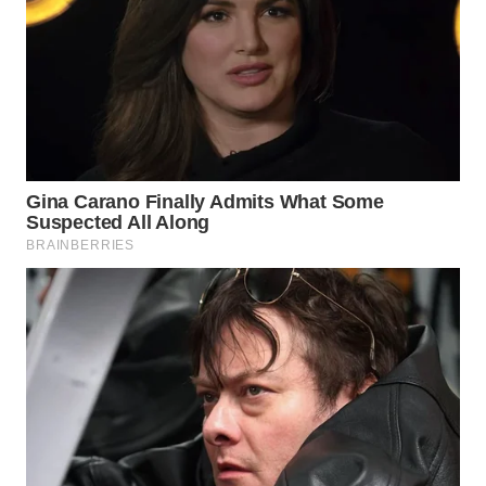
WN
MALUKU
WN
MALUT
WN
DAIRI
WN
DANAU
TOBA
WN
NIAS
WN
LANGKAT