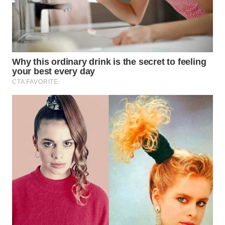
WN
SUMEDANG
WN
CIANJUR
WN
KEPULAUAN
SERIBU
WN
TANGERANG
WN
BINJAI
WN
CIREBON