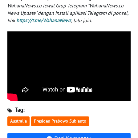
WahanaNews.co lewat Grup Telegram "WahanaNews.co
WN
News Update" dengan install aplikasi Telegram di ponsel,
SERAMBI
klik
https://t.me/WahanaNews
, lalu join.
WN
JAMBI
WN
SULTRA
WN
NTB
WN
SULTENG
Tag:
Australia
Presiden Prabowo Subianto
WN
SULBAR