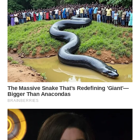
WN
KALTARA
WN
KALSEL
WN
KALTIM
WN
SULSEL
WN
GORONTALO
WN
SULUT