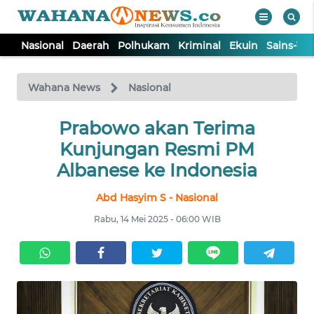
Nasional
Daerah
Polhukam
Kriminal
Ekuin
Sains-Te
WAHANA
Tutup
TV
Wahana News
Nasional
NASIONAL
Prabowo akan Terima
Kunjungan Resmi PM
DAERAH
Albanese ke Indonesia
Abd Hasyim S - Nasional
POLHUKAM
Rabu, 14 Mei 2025 - 06:00 WIB
KRIMINAL
EKUIN