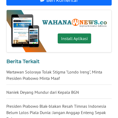
Beri Komentar
WN
BABEL
WN
SUMBAR
Install Aplikasi
WN
SUMSEL
Berita Terkait
WN
Wartawan Soloraya Tolak Stigma "Londo Ireng", Minta
BENGKULU
Presiden Prabowo Minta Maaf
WN
LAMPUNG
Naniek Deyang Mundur dari Kepala BGN
WN
Presiden Prabowo Blak-blakan Resah Timnas Indonesia
JATENG
Belum Lolos Piala Dunia: Jangan Anggap Enteng Sepak