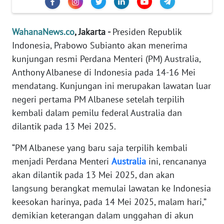
Informasi
INDEKS
WahanaNews.co
, Jakarta -
Presiden Republik
BERITA
Indonesia, Prabowo Subianto akan menerima
kunjungan resmi Perdana Menteri (PM) Australia,
KONTAK
Anthony Albanese di Indonesia pada 14-16 Mei
KAMI
mendatang. Kunjungan ini merupakan lawatan luar
negeri pertama PM Albanese setelah terpilih
INFO
IKLAN
kembali dalam pemilu federal Australia dan
dilantik pada 13 Mei 2025.
TENTANG
“PM Albanese yang baru saja terpilih kembali
KAMI
menjadi Perdana Menteri
Australia
ini, rencananya
PEDOMAN
akan dilantik pada 13 Mei 2025, dan akan
MEDIA
langsung berangkat memulai lawatan ke Indonesia
SIBER
keesokan harinya, pada 14 Mei 2025, malam hari,”
demikian keterangan dalam unggahan di akun
REDAKSI