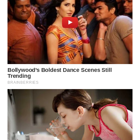
WN
BOGOR
WN
DEPOK
WN
TAPANULI
UTARA
WN
SAMOSIR
WN
PADANG
LAWAS