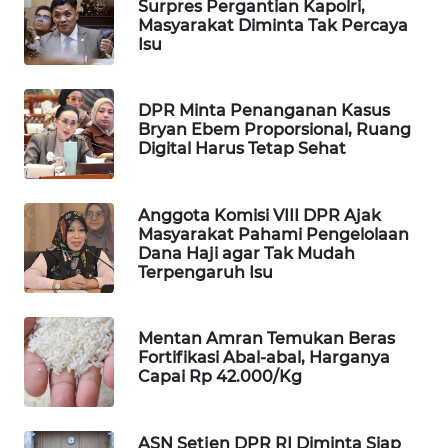
Surpres Pergantian Kapolri,
Masyarakat Diminta Tak Percaya
WAHANA
Isu
SPORT
WAHANA
DPR Minta Penanganan Kasus
UMKM
Bryan Ebem Proporsional, Ruang
Digital Harus Tetap Sehat
WAHANA
SELEB
Anggota Komisi VIII DPR Ajak
Masyarakat Pahami Pengelolaan
WAHANA
Dana Haji agar Tak Mudah
PERSONA
Terpengaruh Isu
WAHANA
Mentan Amran Temukan Beras
OTOMOTIF
Fortifikasi Abal-abal, Harganya
Capai Rp 42.000/Kg
WAHANA
HEALTH
ASN Setjen DPR RI Diminta Siap