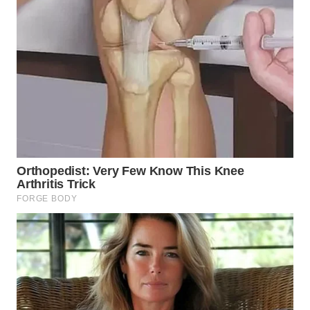
WN
MALUKU
WN
MALUT
WN
DAIRI
WN
DANAU
TOBA
WN
NIAS
WN
LANGKAT