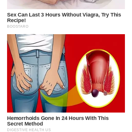
TAPANULI
TENGAH
WN DELI
SERDANG
WN
TEBING
TINGGI
WN
PAKPAK
WN
KARAWANG
WN
BEKASI