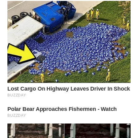
WN
SUMEDANG
WN
CIANJUR
WN
KEPULAUAN
SERIBU
WN
TANGERANG
WN
BINJAI
WN
CIREBON