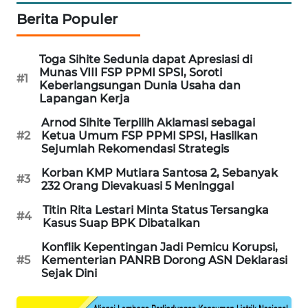
Berita Populer
MAWAKA
ID
Toga Sihite Sedunia dapat Apresiasi di
Munas VIII FSP PPMI SPSI, Soroti
MARTABAT
#1
Keberlangsungan Dunia Usaha dan
NET
Lapangan Kerja
Arnod Sihite Terpilih Aklamasi sebagai
PLN
#2
Ketua Umum FSP PPMI SPSI, Hasilkan
WATCH
Sejumlah Rekomendasi Strategis
Korban KMP Mutiara Santosa 2, Sebanyak
MKLI
#3
232 Orang Dievakuasi 5 Meninggal
Titin Rita Lestari Minta Status Tersangka
LPKKI
#4
Kasus Suap BPK Dibatalkan
Konflik Kepentingan Jadi Pemicu Korupsi,
LKKI
#5
Kementerian PANRB Dorong ASN Deklarasi
Sejak Dini
KOPEKLIN