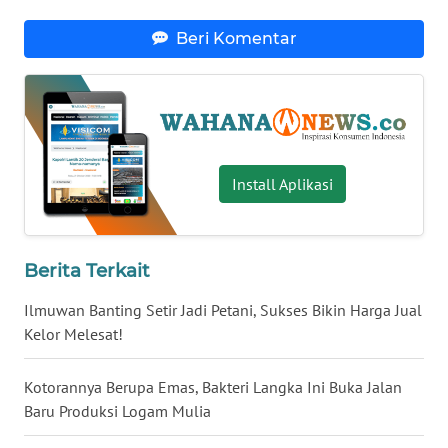
WN
Beri Komentar
BABEL
WN
SUMBAR
WN
Install Aplikasi
SUMSEL
WN
Berita Terkait
BENGKULU
Ilmuwan Banting Setir Jadi Petani, Sukses Bikin Harga Jual
WN
Kelor Melesat!
LAMPUNG
Kotorannya Berupa Emas, Bakteri Langka Ini Buka Jalan
WN
Baru Produksi Logam Mulia
JATENG