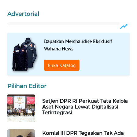
WAHANA
Advertorial
LISTRIK
WAHANA
TRAVEL
Dapatkan Merchandise Eksklusif
Wahana News
WAHANA
TV
Buka Katalog
WAHANANEWS
ID
Pilihan Editor
WAHANANEWS
Setjen DPR RI Perkuat Tata Kelola
CO ID
Aset Negara Lewat Digitalisasi
Terintegrasi
WAHANANEWS
NET
Komisi III DPR Tegaskan Tak Ada