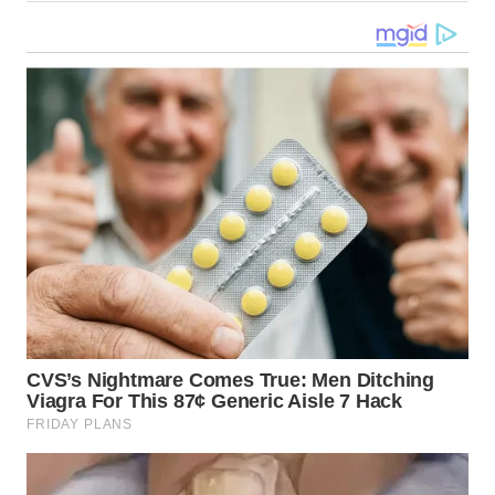
WN
KALTARA
WN
KALSEL
WN
KALTIM
WN
SULSEL
WN
GORONTALO
WN
SULUT