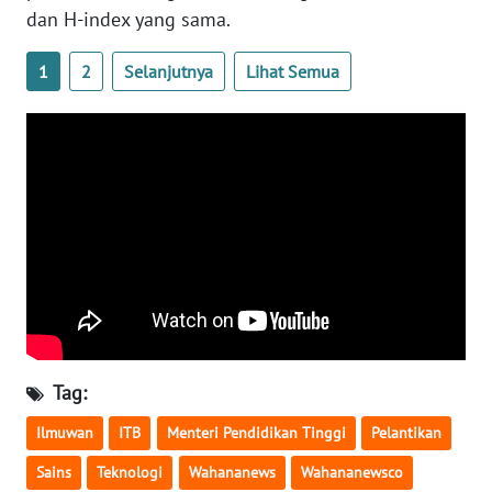
dan H-index yang sama.
WN
SERAMBI
1
2
Selanjutnya
Lihat Semua
WN
JAMBI
WN
SULTRA
WN
NTB
WN
SULTENG
Tag:
Ilmuwan
ITB
Menteri Pendidikan Tinggi
Pelantikan
WN
SULBAR
Sains
Teknologi
Wahananews
Wahananewsco