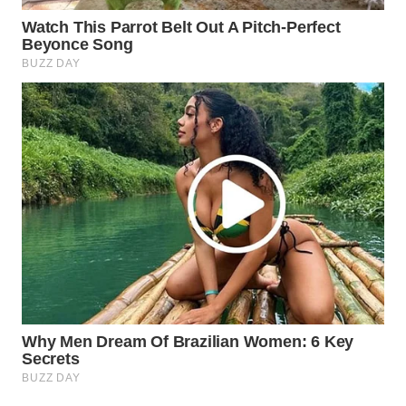
Wahana
Media
Group
WAHANA
NEWS
WAHANA
TANI
WAHANA
ADVOKAT
WAHANA
INFRASTRUKTUR
WAHANA
KONSUMEN