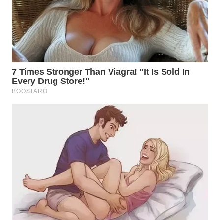
WN
TAPANULI
SELATAN
WN
TANJUNG
LESUNG
WN
KARO
WN
SIMALUNGUN
WN
LABUHANBATU
WN