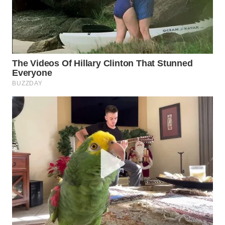
WN
NATUNA
WN
BINTAN
WN
MANDALIKA
WN
LIKUPANG
WN
LABUANBAJO
WN
BORNEO