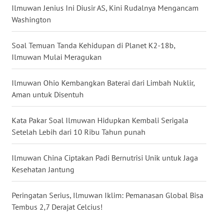
Ilmuwan Jenius Ini Diusir AS, Kini Rudalnya Mengancam
WN
Washington
NUSANTARA
Soal Temuan Tanda Kehidupan di Planet K2-18b,
WN
Ilmuwan Mulai Meragukan
JOGJA
Ilmuwan Ohio Kembangkan Baterai dari Limbah Nuklir,
WN
Aman untuk Disentuh
JATIM
Kata Pakar Soal Ilmuwan Hidupkan Kembali Serigala
WN
BALI
Setelah Lebih dari 10 Ribu Tahun punah
WN
Ilmuwan China Ciptakan Padi Bernutrisi Unik untuk Jaga
KALBAR
Kesehatan Jantung
WN
Peringatan Serius, Ilmuwan Iklim: Pemanasan Global Bisa
KALTENG
Tembus 2,7 Derajat Celcius!