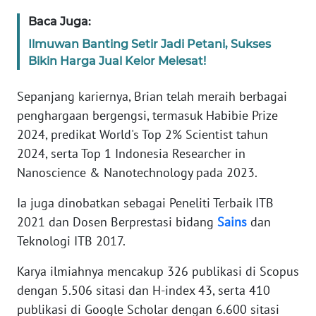
WN
Baca Juga:
BANTEN
Ilmuwan Banting Setir Jadi Petani, Sukses
Bikin Harga Jual Kelor Melesat!
WN
NTT
Sepanjang kariernya, Brian telah meraih berbagai
penghargaan bergengsi, termasuk Habibie Prize
WN
KEPRI
2024, predikat World's Top 2% Scientist tahun
2024, serta Top 1 Indonesia Researcher in
WN
Nanoscience & Nanotechnology pada 2023.
PAPUA
Ia juga dinobatkan sebagai Peneliti Terbaik ITB
2021 dan Dosen Berprestasi bidang
Sains
dan
WN
PAPUA
Teknologi ITB 2017.
BARAT
Karya ilmiahnya mencakup 326 publikasi di Scopus
WN
dengan 5.506 sitasi dan H-index 43, serta 410
RIAU
publikasi di Google Scholar dengan 6.600 sitasi