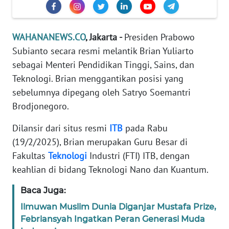
Informasi
INDEKS
WAHANANEWS.CO
, Jakarta -
Presiden Prabowo
BERITA
Subianto secara resmi melantik Brian Yuliarto
sebagai Menteri Pendidikan Tinggi, Sains, dan
KONTAK
KAMI
Teknologi. Brian menggantikan posisi yang
sebelumnya dipegang oleh Satryo Soemantri
INFO
Brodjonegoro.
IKLAN
Dilansir dari situs resmi
ITB
pada Rabu
TENTANG
(19/2/2025), Brian merupakan Guru Besar di
KAMI
Fakultas
Teknologi
Industri (FTI) ITB, dengan
keahlian di bidang Teknologi Nano dan Kuantum.
PEDOMAN
MEDIA
Baca Juga:
SIBER
Ilmuwan Muslim Dunia Diganjar Mustafa Prize,
Febriansyah Ingatkan Peran Generasi Muda
REDAKSI