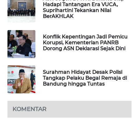
Hadapi Tantangan Era VUCA,
WAHANA
Suprihartini Tekankan Nilai
DESA
BerAKHLAK
WISATA
LAPAK
Konflik Kepentingan Jadi Pemicu
WAHANA
Korupsi, Kementerian PANRB
Dorong ASN Deklarasi Sejak Dini
Wahana
Network
Surahman Hidayat Desak Polisi
Tangkap Pelaku Begal Remaja di
KONSUMEN
Bandung hingga Tuntas
LISTRIK
MASYARAKAT
KOMENTAR
KELISTRIKAN
WALINKI
ID