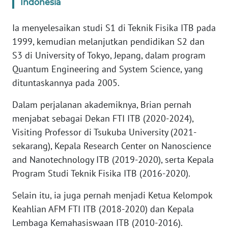
Indonesia
KARIR
Ia menyelesaikan studi S1 di Teknik Fisika ITB pada
1999, kemudian melanjutkan pendidikan S2 dan
DISCLAIMER
S3 di University of Tokyo, Jepang, dalam program
Quantum Engineering and System Science, yang
Wahana
dituntaskannya pada 2005.
News
Regional
Dalam perjalanan akademiknya, Brian pernah
menjabat sebagai Dekan FTI ITB (2020-2024),
WN
Visiting Professor di Tsukuba University (2021-
SUMUT
sekarang), Kepala Research Center on Nanoscience
and Nanotechnology ITB (2019-2020), serta Kepala
WN
JAKARTA
Program Studi Teknik Fisika ITB (2016-2020).
Selain itu, ia juga pernah menjadi Ketua Kelompok
WN
Keahlian AFM FTI ITB (2018-2020) dan Kepala
JABAR
Lembaga Kemahasiswaan ITB (2010-2016).