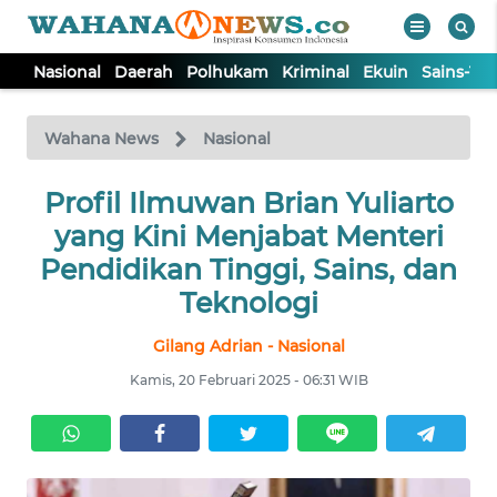
Nasional
Daerah
Polhukam
Kriminal
Ekuin
Sains-Te
WAHANA
Tutup
TV
Wahana News
Nasional
NASIONAL
Profil Ilmuwan Brian Yuliarto
yang Kini Menjabat Menteri
DAERAH
Pendidikan Tinggi, Sains, dan
Teknologi
POLHUKAM
Gilang Adrian - Nasional
Kamis, 20 Februari 2025 - 06:31 WIB
KRIMINAL
EKUIN