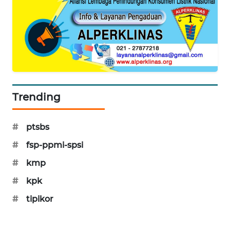
PORTAL
KONSUMEN
FORWAMKI
ALPERKLINAS
Trending
FORJASIDA
#
ptsbs
TAMBANG
NEWS
#
fsp-ppmi-spsi
#
kmp
SITUNGIR
NEWS
#
kpk
#
tipikor
SIDIKALANG
NEWS