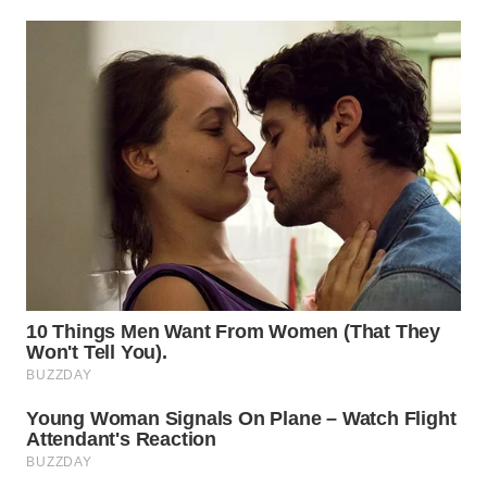
WN
BOGOR
WN
DEPOK
WN
TAPANULI
UTARA
WN
SAMOSIR
WN
PADANG
LAWAS