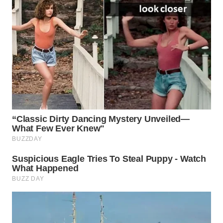
WN
INDRAMAYU
WN
KUNINGAN
WN
MAJALENGKA
WN
SUBANG
WN
SUKABUMI
WN
PURWAKARTA