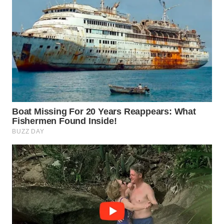
WN
PRIANGAN
TIMUR
WN
SEMARANG
WN
SOLO
WN
BOROBUDUR
WN
MADURA
WN
SURABAYA