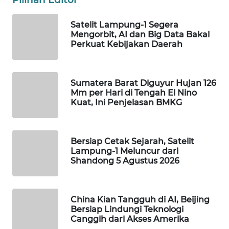
WAHANA
SPORT
Satelit Lampung-1 Segera
Mengorbit, AI dan Big Data Bakal
Perkuat Kebijakan Daerah
WAHANA
UMKM
Sumatera Barat Diguyur Hujan 126
WAHANA
Mm per Hari di Tengah El Nino
SELEB
Kuat, Ini Penjelasan BMKG
WAHANA
PERSONA
Bersiap Cetak Sejarah, Satelit
Lampung-1 Meluncur dari
Shandong 5 Agustus 2026
WAHANA
OTOMOTIF
China Kian Tangguh di AI, Beijing
WAHANA
Bersiap Lindungi Teknologi
HEALTH
Canggih dari Akses Amerika