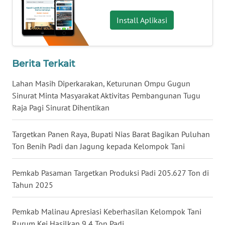
WN
Install Aplikasi
BABEL
WN
SUMBAR
Berita Terkait
Lahan Masih Diperkarakan, Keturunan Ompu Gugun
WN
Sinurat Minta Masyarakat Aktivitas Pembangunan Tugu
SUMSEL
Raja Pagi Sinurat Dihentikan
WN
Targetkan Panen Raya, Bupati Nias Barat Bagikan Puluhan
BENGKULU
Ton Benih Padi dan Jagung kepada Kelompok Tani
WN
Pemkab Pasaman Targetkan Produksi Padi 205.627 Ton di
LAMPUNG
Tahun 2025
WN
JATENG
Pemkab Malinau Apresiasi Keberhasilan Kelompok Tani
Rurum Kei Hasilkan 9,4 Ton Padi