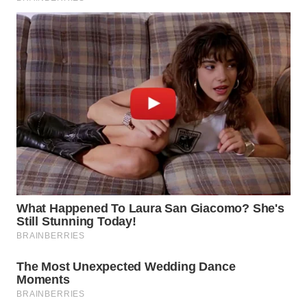
WN
PRIANGAN
TIMUR
WN
SEMARANG
WN
SOLO
WN
BOROBUDUR
WN
MADURA
WN
SURABAYA