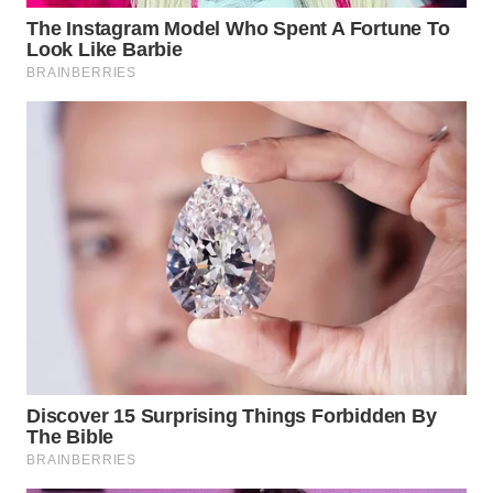
WN
TAPANULI
SELATAN
WN
TANJUNG
LESUNG
WN
KARO
WN
SIMALUNGUN
WN
LABUHANBATU
WN