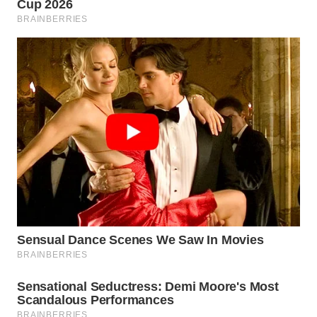
WN
INDRAMAYU
WN
KUNINGAN
WN
MAJALENGKA
WN
SUBANG
WN
SUKABUMI
WN
PURWAKARTA