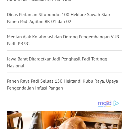
WN
NUSANTARA
Dinas Pertanian Situbondo: 100 Hektare Sawah Siap
Panen Padi Agritan BK 01 dan 02
WN
JOGJA
Mentan Ajak Kolaborasi dan Dorong Pengembangan VUB
Padi IPB 9G
WN
JATIM
Jawa Barat Ditargetkan Jadi Penghasil Padi Tertinggi
Nasional
WN
BALI
Panen Raya Padi Seluas 150 Hektar di Kubu Raya, Upaya
Pengendalian Inflasi Pangan
WN
KALBAR
WN
KALTENG