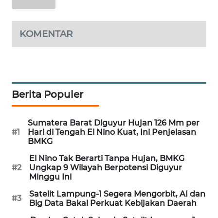
MAWAKA
ID
KOMENTAR
MARTABAT
NET
PLN
Berita Populer
WATCH
Sumatera Barat Diguyur Hujan 126 Mm per
MKLI
#1
Hari di Tengah El Nino Kuat, Ini Penjelasan
BMKG
LPKKI
El Nino Tak Berarti Tanpa Hujan, BMKG
#2
Ungkap 9 Wilayah Berpotensi Diguyur
LKKI
Minggu Ini
Satelit Lampung-1 Segera Mengorbit, AI dan
#3
KOPEKLIN
Big Data Bakal Perkuat Kebijakan Daerah