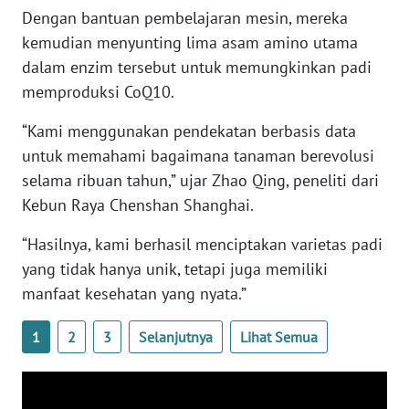
WN
Dengan bantuan pembelajaran mesin, mereka
BANTEN
kemudian menyunting lima asam amino utama
dalam enzim tersebut untuk memungkinkan padi
WN
memproduksi CoQ10.
NTT
“Kami menggunakan pendekatan berbasis data
WN
untuk memahami bagaimana tanaman berevolusi
KEPRI
selama ribuan tahun,” ujar Zhao Qing, peneliti dari
Kebun Raya Chenshan Shanghai.
WN
PAPUA
“Hasilnya, kami berhasil menciptakan varietas padi
yang tidak hanya unik, tetapi juga memiliki
WN
manfaat kesehatan yang nyata.”
PAPUA
BARAT
1
2
3
Selanjutnya
Lihat Semua
WN
RIAU