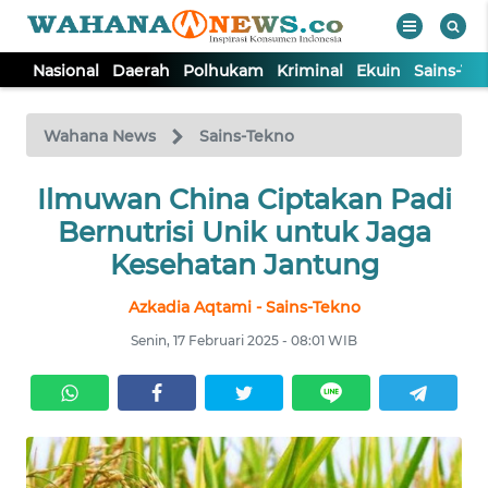
Nasional
Daerah
Polhukam
Kriminal
Ekuin
Sains-Te
WAHANA
Tutup
TV
Wahana News
Sains-Tekno
NASIONAL
Ilmuwan China Ciptakan Padi
Bernutrisi Unik untuk Jaga
DAERAH
Kesehatan Jantung
Azkadia Aqtami - Sains-Tekno
POLHUKAM
Senin, 17 Februari 2025 - 08:01 WIB
KRIMINAL
EKUIN