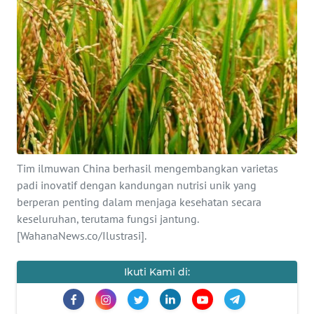
SAINS-TEKNO
KESEHATAN
INTERNASIONAL
SERBA-SERBI
PENDIDIKAN
Tim ilmuwan China berhasil mengembangkan varietas
padi inovatif dengan kandungan nutrisi unik yang
berperan penting dalam menjaga kesehatan secara
OLAHRAGA
keseluruhan, terutama fungsi jantung.
[WahanaNews.co/Ilustrasi].
OPINI
Ikuti Kami di:
EDITORIAL