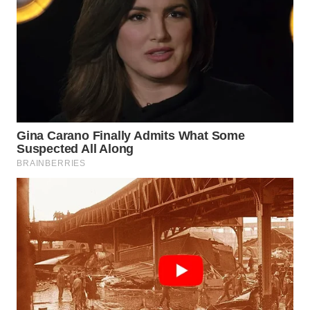
Wahana
Media
Group
WAHANA
NEWS
WAHANA
TANI
WAHANA
ADVOKAT
WAHANA
INFRASTRUKTUR
WAHANA
KONSUMEN