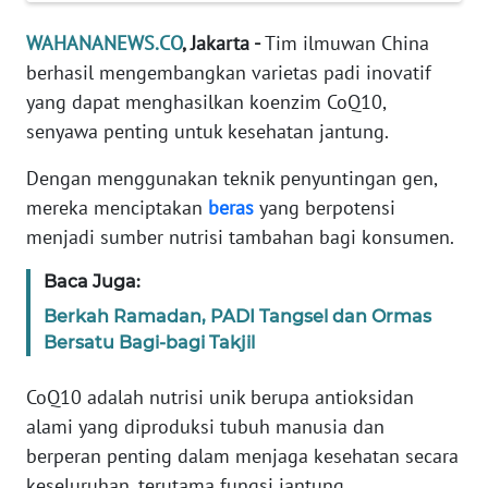
Informasi
WAHANANEWS.CO
, Jakarta -
Tim ilmuwan China
INDEKS
berhasil mengembangkan varietas padi inovatif
BERITA
yang dapat menghasilkan koenzim CoQ10,
senyawa penting untuk kesehatan jantung.
KONTAK
KAMI
Dengan menggunakan teknik penyuntingan gen,
mereka menciptakan
beras
yang berpotensi
INFO
menjadi sumber nutrisi tambahan bagi konsumen.
IKLAN
Baca Juga:
TENTANG
Berkah Ramadan, PADI Tangsel dan Ormas
KAMI
Bersatu Bagi-bagi Takjil
PEDOMAN
CoQ10 adalah nutrisi unik berupa antioksidan
MEDIA
SIBER
alami yang diproduksi tubuh manusia dan
berperan penting dalam menjaga kesehatan secara
REDAKSI
keseluruhan, terutama fungsi jantung.