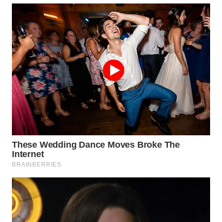
WN
NATUNA
WN
BINTAN
WN
MANDALIKA
WN
LIKUPANG
WN
LABUANBAJO
WN
BORNEO