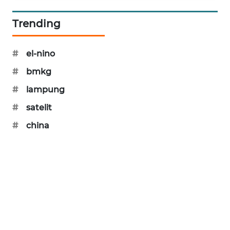
SIBARAGAS
Trending
NEWS
METRO
#
el-nino
SIANTAR
#
bmkg
NEWS
#
lampung
METRO
#
satelit
MEDAN
NEWS
#
china
METRO
JAKARTA
NEWS
KRT
NEWS