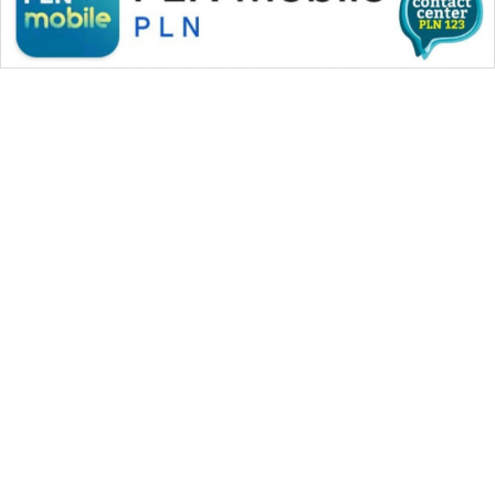
WAHANA MEDIA GROUP
|
|
|
WAHANA NEWS co
WAHANA TANI
WAHANA ADVOKAT
|
|
WAHANA INFRASTRUKTUR
WAHANA KONSUMEN
|
|
|
WAHANA LISTRIK
WAHANA TRAVEL
WAHANA TV
|
|
|
WAHANANEWS id
WAHANANEWS CO ID
WAHANANEWS NET
|
|
|
WAHANA SPORT ID
Wahana UMKM
Wahana Seleb
|
|
|
Wahana Persona
Wahana Otomotif
Wahana Health