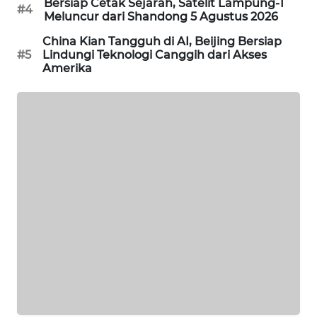
Bersiap Cetak Sejarah, Satelit Lampung-1
#4
PORTAL
Meluncur dari Shandong 5 Agustus 2026
KONSUMEN
China Kian Tangguh di AI, Beijing Bersiap
#5
Lindungi Teknologi Canggih dari Akses
FORWAMKI
Amerika
ALPERKLINAS
FORJASIDA
TAMBANG
NEWS
SITUNGIR
NEWS
SIDIKALANG
NEWS