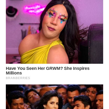
TAPANULI
TENGAH
WN DELI
SERDANG
WN
TEBING
TINGGI
WN
PAKPAK
WN
KARAWANG
WN
BEKASI