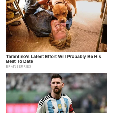
WN
KALTARA
WN
KALSEL
WN
KALTIM
WN
SULSEL
WN
GORONTALO
WN
SULUT