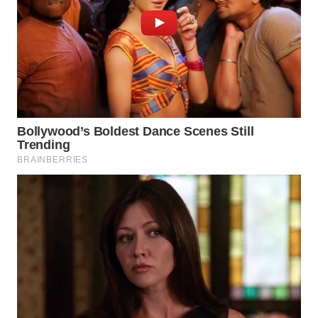
WN
BOGOR
WN
DEPOK
WN
TAPANULI
UTARA
WN
SAMOSIR
WN
PADANG
LAWAS