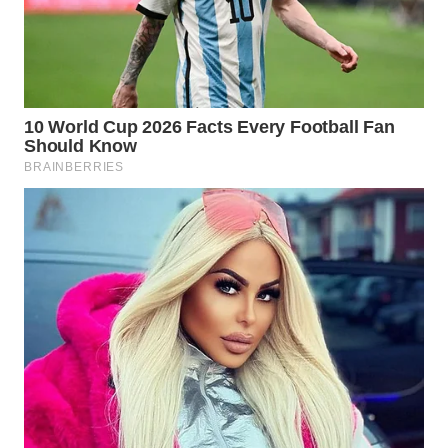
WN
MALUKU
WN
MALUT
WN
DAIRI
WN
DANAU
TOBA
WN
NIAS
WN
LANGKAT