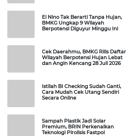
WAHANA
DESA
El Nino Tak Berarti Tanpa Hujan,
WISATA
BMKG Ungkap 9 Wilayah
Berpotensi Diguyur Minggu Ini
LAPAK
WAHANA
Cek Daerahmu, BMKG Rilis Daftar
Wahana
Wilayah Berpotensi Hujan Lebat
Network
dan Angin Kencang 28 Juli 2026
KONSUMEN
LISTRIK
Istilah BI Checking Sudah Ganti,
Cara Mudah Cek Utang Sendiri
Secara Online
MASYARAKAT
KELISTRIKAN
Sampah Plastik Jadi Solar
WALINKI
Premium, BRIN Perkenalkan
ID
Teknologi Pirolisis Fastpol