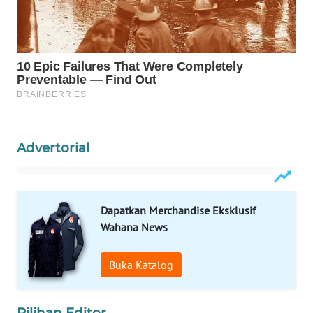
WAHANA
LISTRIK
WAHANA
TRAVEL
WAHANA
TV
Advertorial
WAHANANEWS
ID
Dapatkan Merchandise Eksklusif
Wahana News
WAHANANEWS
CO ID
Buka Katalog
WAHANANEWS
NET
Pilihan Editor