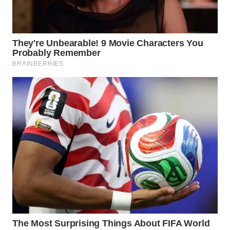
WN
SUMEDANG
WN
CIANJUR
WN
KEPULAUAN
SERIBU
WN
TANGERANG
WN
BINJAI
WN
CIREBON