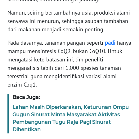
Namun, seiring bertambahnya usia, produksi alami
KARIR
senyawa ini menurun, sehingga asupan tambahan
dari makanan menjadi semakin penting.
DISCLAIMER
Pada dasarnya, tanaman pangan seperti
padi
hanya
Wahana
mampu mensintesis CoQ9, bukan CoQ10. Untuk
News
Regional
mengatasi keterbatasan ini, tim peneliti
menganalisis lebih dari 1.000 spesies tanaman
WN
terestrial guna mengidentifikasi variasi alami
SUMUT
enzim Coq1.
Baca Juga:
WN
JAKARTA
Lahan Masih Diperkarakan, Keturunan Ompu
Gugun Sinurat Minta Masyarakat Aktivitas
WN
Pembangunan Tugu Raja Pagi Sinurat
JABAR
Dihentikan