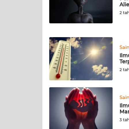
NUSANTARA
Ali
2 ta
WN
JOGJA
WN
JATIM
Sai
Ilm
WN
Ter
BALI
2 ta
WN
KALBAR
Sai
WN
Ilm
KALTENG
Man
3 ta
WN