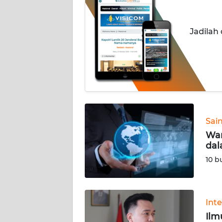
INDEKS
BERITA
Jadilah
KONTAK
KAMI
INFO
IKLAN
TENTANG
Sai
KAMI
War
dal
PEDOMAN
10 b
MEDIA
SIBER
REDAKSI
Int
Ilm