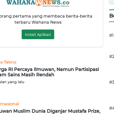
B
 orang pertama yang membaca berita-berita
terbaru Wahana News
Install Aplikasi
#1
#
ns-Tekno
ga RI Percaya Ilmuwan, Namun Partisipasi
am Sains Masih Rendah
ulan yang lalu
#
ernasional
#
uwan Muslim Dunia Diganjar Mustafa Prize,