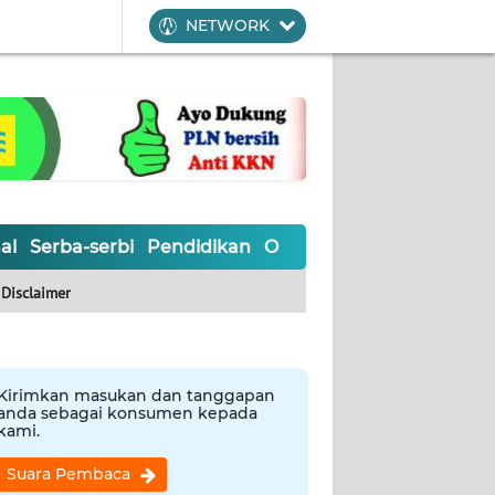
NETWORK
al
Serba-serbi
Pendidikan
Olahraga
Opini
Editoria
Disclaimer
Kirimkan masukan dan tanggapan
anda sebagai konsumen kepada
kami.
Suara Pembaca