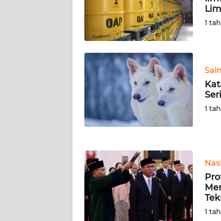
SERAMBI
Lim
1 ta
WN
JAMBI
WN
Sai
SULTRA
Kat
Ser
WN
1 ta
NTB
WN
SULTENG
Nas
Pro
WN
Men
SULBAR
Tek
1 ta
WN