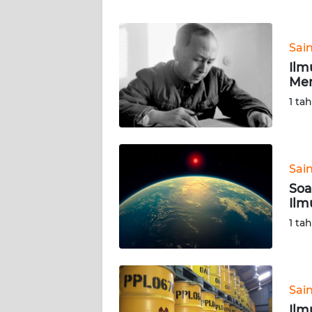
WN
Sai
NTT
Ilm
Me
WN
KEPRI
1 ta
WN
PAPUA
Sai
Soa
WN
Ilm
PAPUA
BARAT
1 ta
WN
RIAU
Sai
WN
Ilm