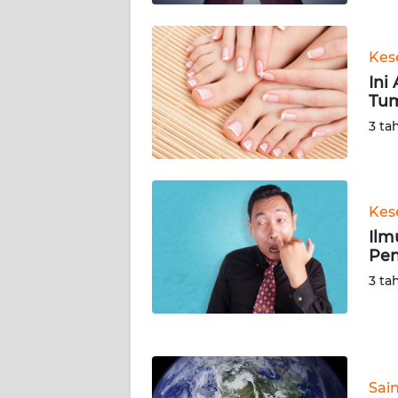
KALTARA
WN
Kes
KALSEL
Ini
Tum
WN
3 ta
KALTIM
WN
SULSEL
Kes
Ilm
WN
Pen
GORONTALO
3 ta
WN
SULUT
WN
Sai
MALUKU