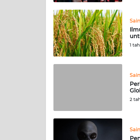
BABEL
WN
Sai
SUMBAR
Ilm
unt
WN
1 ta
SUMSEL
WN
BENGKULU
Sai
Per
WN
Glo
LAMPUNG
2 ta
WN
JATENG
Sai
WN
Pen