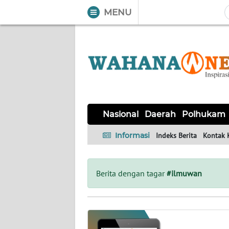
MENU
WAHANA
Tutup
TV
NASIONAL
DAERAH
POLHUKAM
KRIMINAL
EKUIN
SAINS-
KESEHATAN
INTERNASIONAL
Nasional
Daerah
Polhukam
TEKNO
Informasi
Indeks Berita
Kontak 
SERBA-
PENDIDIKAN
OLAHRAGA
OPINI
SERBI
Berita dengan tagar
#ilmuwan
EDITORIAL
Informasi