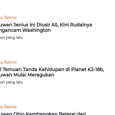
ns-Tekno
uwan Jenius Ini Diusir AS, Kini Rudalnya
ngancam Washington
hun yang lalu
ns-Tekno
l Temuan Tanda Kehidupan di Planet K2-18b,
uwan Mulai Meragukan
hun yang lalu
ns-Tekno
uwan Ohio Kembangkan Baterai dari