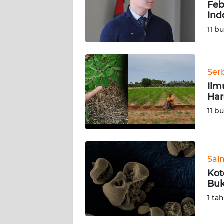
KARIR
Feb
Ind
11 b
DISCLAIMER
Wahana
News
Ser
Regional
Ilm
Har
WN
11 b
SUMUT
WN
JAKARTA
Sai
Kot
WN
Buk
JABAR
1 ta
WN
BANTEN