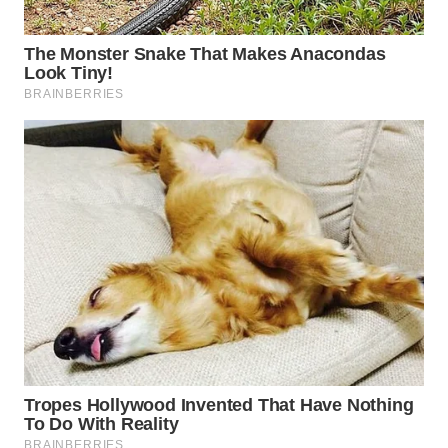
WN
TAPANULI
SELATAN
WN
TANJUNG
LESUNG
WN
KARO
WN
SIMALUNGUN
WN
LABUHANBATU
WN