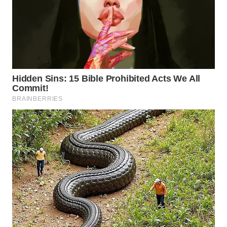
WN
MALUKU
WN
MALUT
WN
DAIRI
WN
DANAU
TOBA
WN
NIAS
WN
LANGKAT