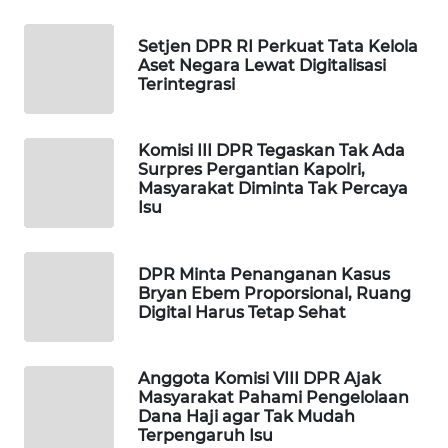
WAHANA
DESA
Setjen DPR RI Perkuat Tata Kelola
WISATA
Aset Negara Lewat Digitalisasi
Terintegrasi
LAPAK
WAHANA
Komisi III DPR Tegaskan Tak Ada
Surpres Pergantian Kapolri,
Wahana
Masyarakat Diminta Tak Percaya
Network
Isu
KONSUMEN
DPR Minta Penanganan Kasus
LISTRIK
Bryan Ebem Proporsional, Ruang
Digital Harus Tetap Sehat
MASYARAKAT
KELISTRIKAN
Anggota Komisi VIII DPR Ajak
Masyarakat Pahami Pengelolaan
WALINKI
Dana Haji agar Tak Mudah
ID
Terpengaruh Isu