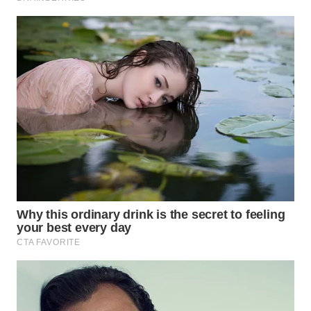
TAPANULI
TENGAH
WN DELI
SERDANG
WN
TEBING
TINGGI
WN
PAKPAK
WN
KARAWANG
WN
BEKASI