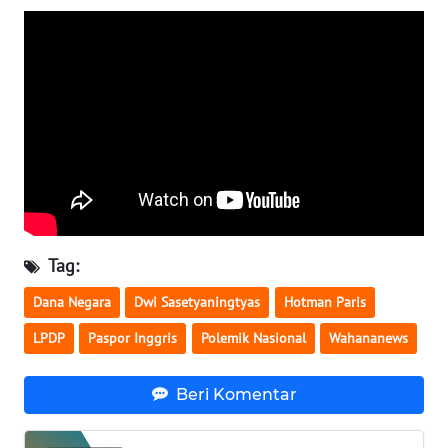
WN
SERAMBI
WN
JAMBI
WN
SULTRA
WN
Tag:
NTB
Dana Negara
Dwi Sasetyaningtyas
Hotman Paris
WN
LPDP
Paspor Inggris
Polemik Nasional
Wahananews
SULTENG
Beri Komentar
WN
SULBAR