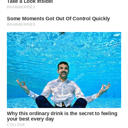
WN
PRIANGAN
TIMUR
WN
SEMARANG
WN
SOLO
WN
BOROBUDUR
WN
MADURA
WN
SURABAYA