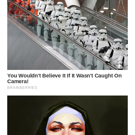
WN
KALTARA
WN
KALSEL
WN
KALTIM
WN
SULSEL
WN
GORONTALO
WN
SULUT