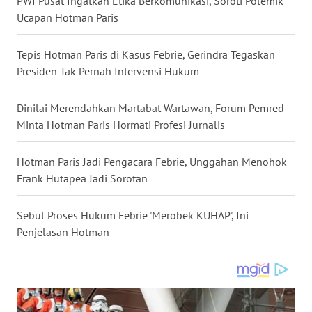
PWI Pusat Ingatkan Etika Berkomunikasi, Soroti Polemik
Ucapan Hotman Paris
WN
NUSANTARA
Tepis Hotman Paris di Kasus Febrie, Gerindra Tegaskan
WN
Presiden Tak Pernah Intervensi Hukum
JOGJA
Dinilai Merendahkan Martabat Wartawan, Forum Pemred
WN
Minta Hotman Paris Hormati Profesi Jurnalis
JATIM
Hotman Paris Jadi Pengacara Febrie, Unggahan Menohok
WN
Frank Hutapea Jadi Sorotan
BALI
Sebut Proses Hukum Febrie 'Merobek KUHAP', Ini
WN
Penjelasan Hotman
KALBAR
WN
KALTENG