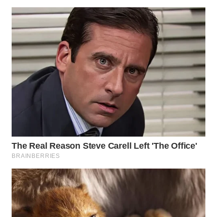
WN
NATUNA
WN
BINTAN
WN
MANDALIKA
WN
LIKUPANG
WN
LABUANBAJO
WN
BORNEO