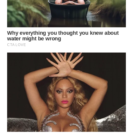
WN
SUMEDANG
WN
CIANJUR
WN
KEPULAUAN
SERIBU
WN
TANGERANG
WN
BINJAI
WN
CIREBON