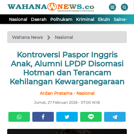
Nasional
Daerah
Polhukam
Kriminal
Ekuin
Sains-Te
WAHANA
Tutup
TV
Wahana News
Nasional
NASIONAL
Kontroversi Paspor Inggris
Anak, Alumni LPDP Disomasi
DAERAH
Hotman dan Terancam
Kehilangan Kewarganegaraan
POLHUKAM
Ardan Pratama - Nasional
Jumat, 27 Februari 2026 - 07:00 WIB
KRIMINAL
EKUIN