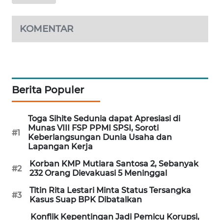
MAWAKA
ID
KOMENTAR
MARTABAT
NET
Berita Populer
PLN
WATCH
Toga Sihite Sedunia dapat Apresiasi di
MKLI
Munas VIII FSP PPMI SPSI, Soroti
#1
Keberlangsungan Dunia Usaha dan
Lapangan Kerja
LPKKI
Korban KMP Mutiara Santosa 2, Sebanyak
#2
232 Orang Dievakuasi 5 Meninggal
LKKI
Titin Rita Lestari Minta Status Tersangka
#3
Kasus Suap BPK Dibatalkan
KOPEKLIN
Konflik Kepentingan Jadi Pemicu Korupsi,