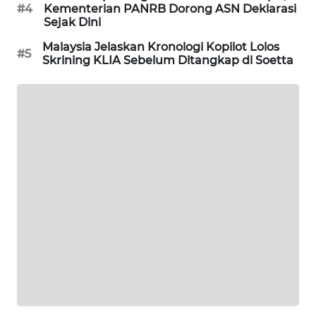
#4
Kementerian PANRB Dorong ASN Deklarasi
PORTAL
Sejak Dini
KONSUMEN
Malaysia Jelaskan Kronologi Kopilot Lolos
#5
Skrining KLIA Sebelum Ditangkap di Soetta
FORWAMKI
ALPERKLINAS
FORJASIDA
TAMBANG
NEWS
SITUNGIR
NEWS
SIDIKALANG
NEWS