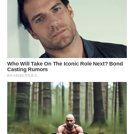
WN
BOGOR
WN
DEPOK
WN
TAPANULI
UTARA
WN
SAMOSIR
WN
PADANG
LAWAS