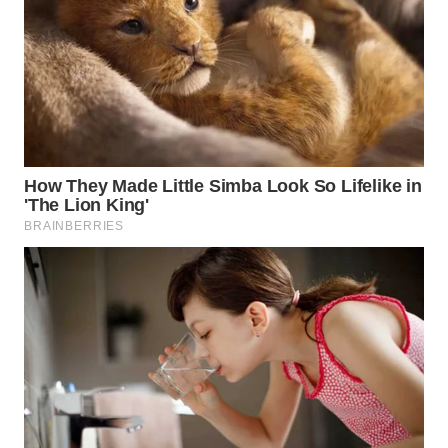
Wahana
Media
Group
WAHANA
NEWS
WAHANA
TANI
WAHANA
ADVOKAT
WAHANA
INFRASTRUKTUR
WAHANA
KONSUMEN