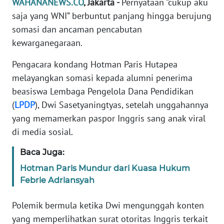
WAHANANEWS.CO
, Jakarta -
Pernyataan “cukup aku
Informasi
saja yang WNI” berbuntut panjang hingga berujung
INDEKS
somasi dan ancaman pencabutan
BERITA
kewarganegaraan.
KONTAK
Pengacara kondang Hotman Paris Hutapea
KAMI
melayangkan somasi kepada alumni penerima
beasiswa Lembaga Pengelola Dana Pendidikan
INFO
(
LPDP
), Dwi Sasetyaningtyas, setelah unggahannya
IKLAN
yang memamerkan paspor Inggris sang anak viral
di media sosial.
TENTANG
KAMI
Baca Juga:
Hotman Paris Mundur dari Kuasa Hukum
PEDOMAN
Febrie Adriansyah
MEDIA
SIBER
Polemik bermula ketika Dwi mengunggah konten
yang memperlihatkan surat otoritas Inggris terkait
REDAKSI