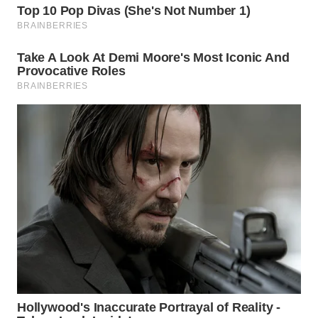
WN
INDRAMAYU
WN
KUNINGAN
WN
MAJALENGKA
WN
SUBANG
WN
SUKABUMI
WN
PURWAKARTA