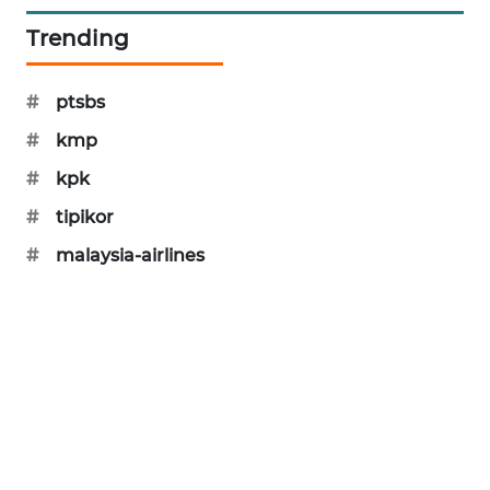
SIBARAGAS
Trending
NEWS
#
ptsbs
METRO
SIANTAR
#
kmp
NEWS
#
kpk
METRO
#
tipikor
MEDAN
#
malaysia-airlines
NEWS
METRO
JAKARTA
NEWS
KRT
NEWS