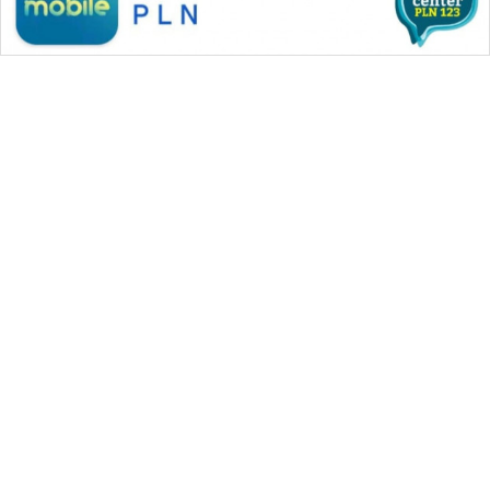
WAHANA MEDIA GROUP
|
|
|
WAHANA NEWS co
WAHANA TANI
WAHANA ADVOKAT
|
|
WAHANA INFRASTRUKTUR
WAHANA KONSUMEN
|
|
|
WAHANA LISTRIK
WAHANA TRAVEL
WAHANA TV
|
|
|
WAHANANEWS id
WAHANANEWS CO ID
WAHANANEWS NET
|
|
|
WAHANA SPORT ID
Wahana UMKM
Wahana Seleb
|
|
|
Wahana Persona
Wahana Otomotif
Wahana Health