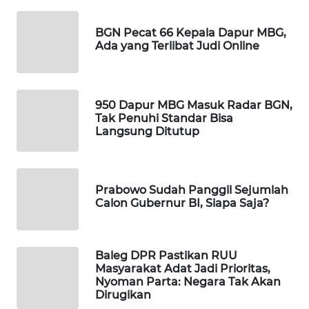
WAHANA
SPORT
BGN Pecat 66 Kepala Dapur MBG,
Ada yang Terlibat Judi Online
WAHANA
UMKM
950 Dapur MBG Masuk Radar BGN,
Tak Penuhi Standar Bisa
WAHANA
Langsung Ditutup
SELEB
WAHANA
PERSONA
Prabowo Sudah Panggil Sejumlah
Calon Gubernur BI, Siapa Saja?
WAHANA
OTOMOTIF
Baleg DPR Pastikan RUU
Masyarakat Adat Jadi Prioritas,
WAHANA
Nyoman Parta: Negara Tak Akan
HEALTH
Dirugikan