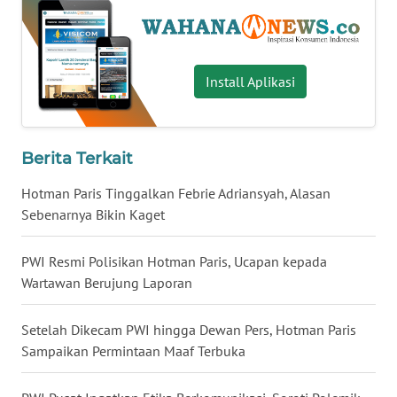
WN
BABEL
Install Aplikasi
WN
SUMBAR
Berita Terkait
WN
SUMSEL
Hotman Paris Tinggalkan Febrie Adriansyah, Alasan
Sebenarnya Bikin Kaget
WN
BENGKULU
PWI Resmi Polisikan Hotman Paris, Ucapan kepada
Wartawan Berujung Laporan
WN
LAMPUNG
Setelah Dikecam PWI hingga Dewan Pers, Hotman Paris
Sampaikan Permintaan Maaf Terbuka
WN
JATENG