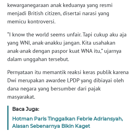
kewarganegaraan anak keduanya yang resmi
menjadi British citizen, disertai narasi yang
KARIR
memicu kontroversi.
DISCLAIMER
“I know the world seems unfair. Tapi cukup aku aja
yang WNI, anak-anakku jangan. Kita usahakan
Wahana
anak-anak dengan paspor kuat WNA itu,” ujarnya
News
Regional
dalam unggahan tersebut.
Pernyataan itu memantik reaksi keras publik karena
WN
Dwi merupakan awardee LPDP yang dibiayai oleh
SUMUT
dana negara yang bersumber dari pajak
masyarakat.
WN
JAKARTA
Baca Juga:
WN
Hotman Paris Tinggalkan Febrie Adriansyah,
JABAR
Alasan Sebenarnya Bikin Kaget