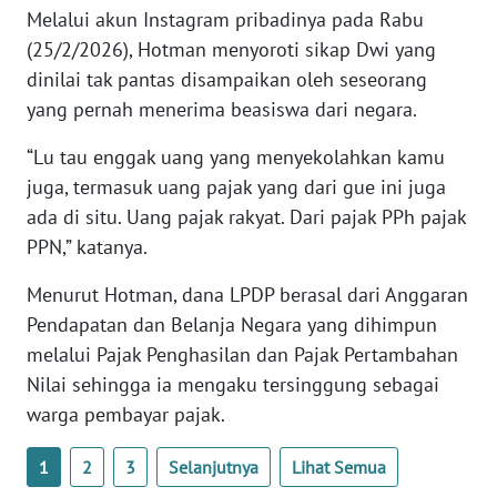
Melalui akun Instagram pribadinya pada Rabu
WN
BANTEN
(25/2/2026), Hotman menyoroti sikap Dwi yang
dinilai tak pantas disampaikan oleh seseorang
WN
yang pernah menerima beasiswa dari negara.
NTT
“Lu tau enggak uang yang menyekolahkan kamu
WN
juga, termasuk uang pajak yang dari gue ini juga
KEPRI
ada di situ. Uang pajak rakyat. Dari pajak PPh pajak
PPN,” katanya.
WN
PAPUA
Menurut Hotman, dana LPDP berasal dari Anggaran
Pendapatan dan Belanja Negara yang dihimpun
WN
melalui Pajak Penghasilan dan Pajak Pertambahan
PAPUA
Nilai sehingga ia mengaku tersinggung sebagai
BARAT
warga pembayar pajak.
WN
1
2
3
Selanjutnya
Lihat Semua
RIAU