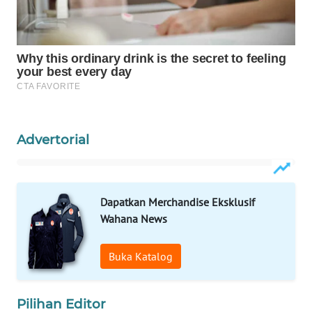
WAHANA
LISTRIK
WAHANA
TRAVEL
WAHANA
TV
Advertorial
WAHANANEWS
ID
Dapatkan Merchandise Eksklusif
Wahana News
WAHANANEWS
CO ID
Buka Katalog
WAHANANEWS
NET
Pilihan Editor