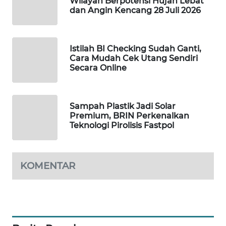
Wilayah Berpotensi Hujan Lebat
dan Angin Kencang 28 Juli 2026
WAHANA
SPORT
Istilah BI Checking Sudah Ganti,
WAHANA
Cara Mudah Cek Utang Sendiri
UMKM
Secara Online
WAHANA
SELEB
Sampah Plastik Jadi Solar
Premium, BRIN Perkenalkan
WAHANA
Teknologi Pirolisis Fastpol
PERSONA
WAHANA
KOMENTAR
OTOMOTIF
WAHANA
HEALTH