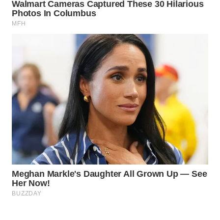
WN
NATUNA
WN
BINTAN
WN
MANDALIKA
WN
LIKUPANG
WN
LABUANBAJO
WN
BORNEO