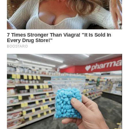
WN
KALTARA
WN
KALSEL
WN
KALTIM
WN
SULSEL
WN
GORONTALO
WN
SULUT