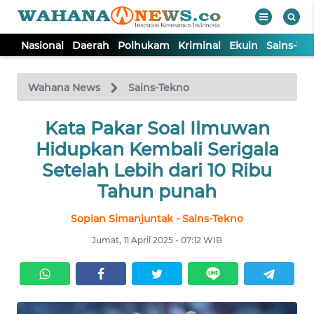
Nasional
Daerah
Polhukam
Kriminal
Ekuin
Sains-Te
WAHANA
Tutup
TV
Wahana News
Sains-Tekno
NASIONAL
Kata Pakar Soal Ilmuwan
Hidupkan Kembali Serigala
DAERAH
Setelah Lebih dari 10 Ribu
Tahun punah
POLHUKAM
Sopian Simanjuntak - Sains-Tekno
Jumat, 11 April 2025 - 07:12 WIB
KRIMINAL
EKUIN