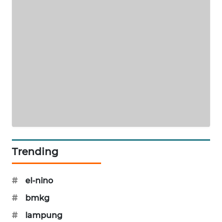
MAWAKA
ID
MARTABAT
NET
PLN
WATCH
MKLI
Trending
LPKKI
LKKI
#
el-nino
#
bmkg
KOPEKLIN
#
lampung