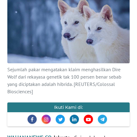
SAINS-TEKNO
KESEHATAN
INTERNASIONAL
SERBA-SERBI
Sejumlah pakar mengatakan klaim menghasilkan Dire
PENDIDIKAN
Wolf dari rekayasa genetik tak 100 persen benar sebab
yang diciptakan adalah hibrida. [REUTERS/Colossal
OLAHRAGA
Biosciences]
OPINI
Ikuti Kami di:
EDITORIAL