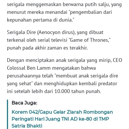
serigala menggemaskan berwarna putih salju, yang
menurut mereka menandai "pengembalian dari
KARIR
kepunahan pertama di dunia."
DISCLAIMER
Serigala Dire (Aenocyon dirus), yang dibuat
terkenal oleh serial televisi "Game of Thrones,"
Wahana
punah pada akhir zaman es terakhir.
News
Regional
Dengan menciptakan anak serigala yang mirip, CEO
Colossal Ben Lamm mengatakan bahwa
WN
perusahaannya telah "membuat anak serigala dire
SUMUT
yang sehat" dan menghidupkan kembali predator
ini setelah lebih dari 10.000 tahun punah.
WN
JAKARTA
Baca Juga:
Korem 042/Gapu Gelar Ziarah Rombongan
WN
JABAR
Peringati Hari Juang TNI AD ke-80 di TMP
Satria Bhakti