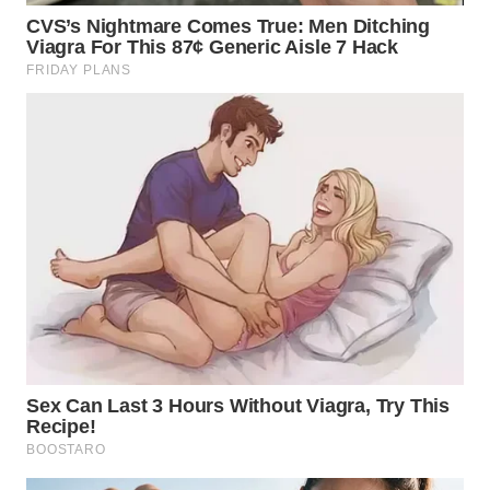
WN
MALUKU
WN
MALUT
WN
DAIRI
WN
DANAU
TOBA
WN
NIAS
WN
LANGKAT