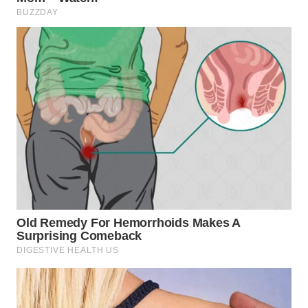
TAPANULI
TENGAH
WN DELI
SERDANG
WN
TEBING
TINGGI
WN
PAKPAK
WN
KARAWANG
WN
BEKASI