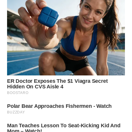
WN
TAPANULI
SELATAN
WN
TANJUNG
LESUNG
WN
KARO
WN
SIMALUNGUN
WN
LABUHANBATU
WN