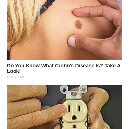
WN
BOGOR
WN
DEPOK
WN
TAPANULI
UTARA
WN
SAMOSIR
WN
PADANG
LAWAS