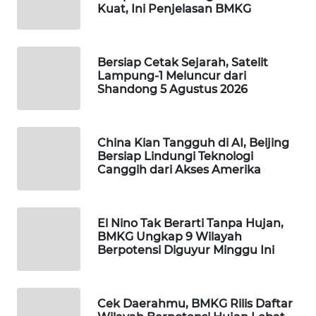
Kuat, Ini Penjelasan BMKG
WAHANA
LISTRIK
Bersiap Cetak Sejarah, Satelit
WAHANA
Lampung-1 Meluncur dari
TRAVEL
Shandong 5 Agustus 2026
WAHANA
TV
China Kian Tangguh di AI, Beijing
Bersiap Lindungi Teknologi
Canggih dari Akses Amerika
WAHANANEWS
ID
El Nino Tak Berarti Tanpa Hujan,
WAHANANEWS
BMKG Ungkap 9 Wilayah
CO ID
Berpotensi Diguyur Minggu Ini
WAHANANEWS
NET
Cek Daerahmu, BMKG Rilis Daftar