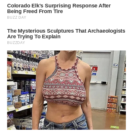
WN
PRIANGAN
TIMUR
WN
SEMARANG
WN
SOLO
WN
BOROBUDUR
WN
MADURA
WN
SURABAYA