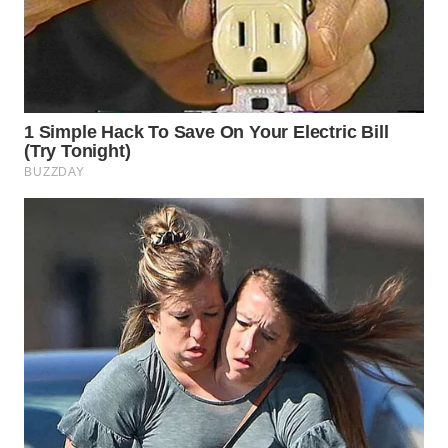
WN
SUMEDANG
WN
CIANJUR
WN
KEPULAUAN
SERIBU
WN
TANGERANG
WN
BINJAI
WN
CIREBON