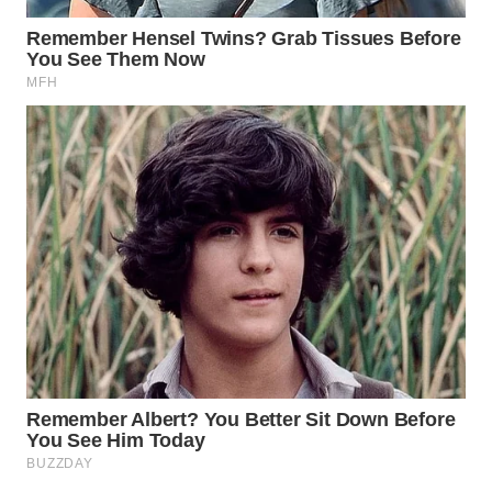
WN
INDRAMAYU
WN
KUNINGAN
WN
MAJALENGKA
WN
SUBANG
WN
SUKABUMI
WN
PURWAKARTA