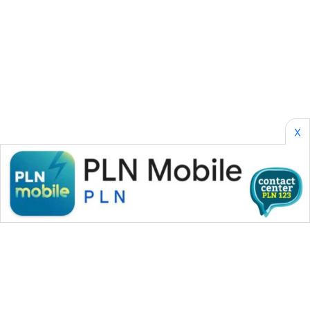
SONYA
ASA
NEWS
X