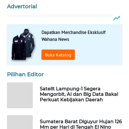
Advertorial
Wahana
Media
Group
WAHANA
Dapatkan Merchandise Eksklusif
NEWS
Wahana News
WAHANA
Buka Katalog
TANI
WAHANA
Pilihan Editor
ADVOKAT
Satelit Lampung-1 Segera
Mengorbit, AI dan Big Data Bakal
WAHANA
Perkuat Kebijakan Daerah
INFRASTRUKTUR
WAHANA
Sumatera Barat Diguyur Hujan 126
KONSUMEN
Mm per Hari di Tengah El Nino