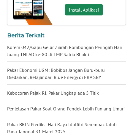
WN
Install Aplikasi
BABEL
WN
Berita Terkait
SUMBAR
Korem 042/Gapu Gelar Ziarah Rombongan Peringati Hari
WN
Juang TNI AD ke-80 di TMP Satria Bhakti
SUMSEL
Pakar Ekonomi UGM: Bobibos Jangan Buru-buru
WN
Diedarkan, Belajar dari Blue Energy di ERA SBY
BENGKULU
Kebocoran Pajak RI, Pakar Ungkap ada 5 Titik
WN
LAMPUNG
Penjelasan Pakar Soal 'Orang Pendek Lebih Panjang Umur'
WN
Pakar BRIN Prediksi Hari Raya Idulfitri Serempak Jatuh
JATENG
Pada Tanggal 31 Maret 2025