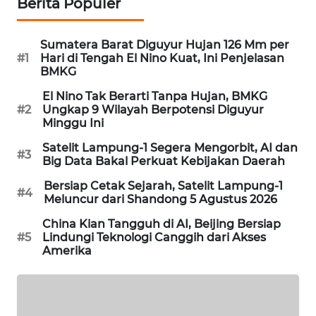
Berita Populer
WAHANA
DESA
WISATA
Sumatera Barat Diguyur Hujan 126 Mm per
#1
Hari di Tengah El Nino Kuat, Ini Penjelasan
BMKG
LAPAK
El Nino Tak Berarti Tanpa Hujan, BMKG
WAHANA
#2
Ungkap 9 Wilayah Berpotensi Diguyur
Minggu Ini
Wahana
Network
Satelit Lampung-1 Segera Mengorbit, AI dan
#3
Big Data Bakal Perkuat Kebijakan Daerah
KONSUMEN
Bersiap Cetak Sejarah, Satelit Lampung-1
#4
LISTRIK
Meluncur dari Shandong 5 Agustus 2026
China Kian Tangguh di AI, Beijing Bersiap
MASYARAKAT
#5
Lindungi Teknologi Canggih dari Akses
KELISTRIKAN
Amerika
WALINKI
ID