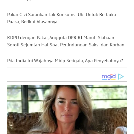
WN
NUSANTARA
Pakar Gizi Sarankan Tak Konsumsi Ubi Untuk Berbuka
Puasa, Berikut Alasannya
WN
JOGJA
RDPU dengan Pakar, Anggota DPR RI Maruli Siahaan
Soroti Sejumlah Hal Soal Perlindungan Saksi dan Korban
WN
JATIM
Pria India Ini Wajahnya Mirip Serigala, Apa Penyebabnya?
WN
BALI
WN
KALBAR
WN
KALTENG