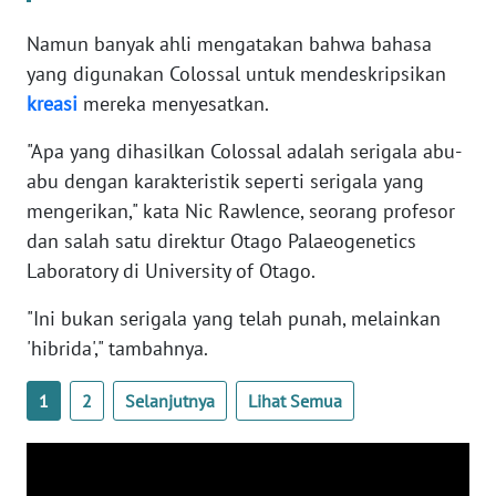
WN
BANTEN
Namun banyak ahli mengatakan bahwa bahasa
yang digunakan Colossal untuk mendeskripsikan
WN
kreasi
mereka menyesatkan.
NTT
"Apa yang dihasilkan Colossal adalah serigala abu-
abu dengan karakteristik seperti serigala yang
WN
KEPRI
mengerikan," kata Nic Rawlence, seorang profesor
dan salah satu direktur Otago Palaeogenetics
WN
Laboratory di University of Otago.
PAPUA
"Ini bukan serigala yang telah punah, melainkan
WN
'hibrida'," tambahnya.
PAPUA
BARAT
1
2
Selanjutnya
Lihat Semua
WN
RIAU