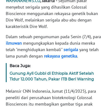
WAHANANEWS.CO
, Jakarta -
Sejumlah pakar
Informasi
menyebut serigala yang dihasilkan Colossal
INDEKS
Bioscience menggunakan rekayasa genetik bukan
BERITA
Dire Wolf, melainkan serigala abu-abu dengan
karakteristik Dire Wolf.
KONTAK
KAMI
Dalam sebuah pengumuman pada Senin (7/4), para
ilmuwan
mengungkapkan kepada dunia mereka
INFO
telah "menghidupkan kembali"
serigala
yang telah
IKLAN
lama punah dengan
rekayasa
genetika
.
TENTANG
Baca Juga:
KAMI
Gunung Ayli Gubbi di Ethiopia Aktif Setelah
Tidur 12.000 Tahun, Pakar ITB Beri Warning
PEDOMAN
MEDIA
Melansir CNN Indonesia, Jumat (11/4/2025), para
SIBER
peneliti dari perusahaan bioteknologi Colossal
Biosciences itu membagikan gambar tiga anak
REDAKSI