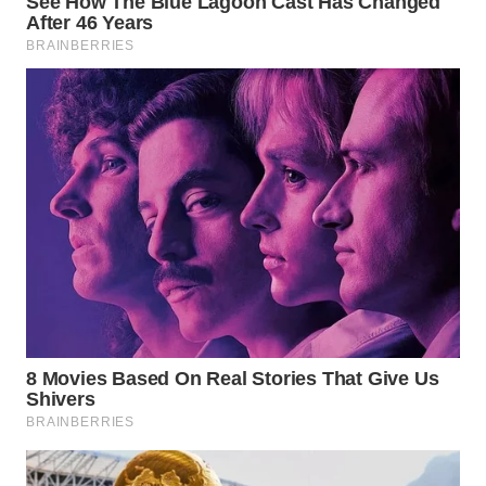
WN
PRIANGAN
TIMUR
WN
SEMARANG
WN
SOLO
WN
BOROBUDUR
WN
MADURA
WN
SURABAYA