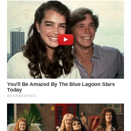
WN
KALTARA
WN
KALSEL
WN
KALTIM
WN
SULSEL
WN
GORONTALO
WN
SULUT