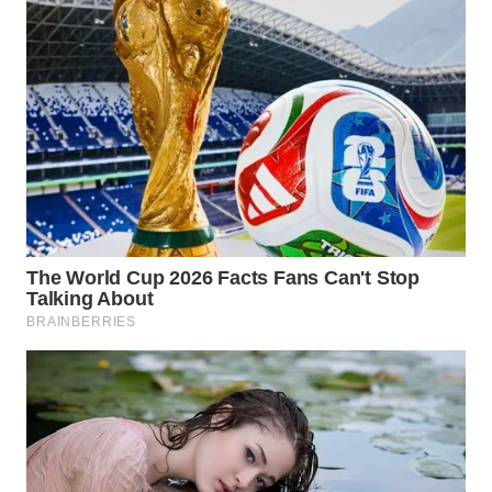
WN
NATUNA
WN
BINTAN
WN
MANDALIKA
WN
LIKUPANG
WN
LABUANBAJO
WN
BORNEO