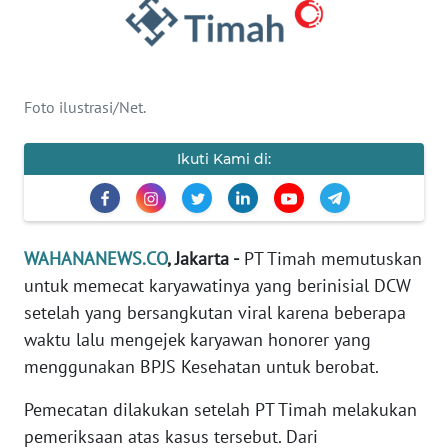
SAINS-TEKNO
KESEHATAN
Foto ilustrasi/Net.
INTERNASIONAL
Ikuti Kami di:
SERBA-SERBI
PENDIDIKAN
WAHANANEWS.CO
, Jakarta -
PT Timah memutuskan
untuk memecat karyawatinya yang berinisial DCW
OLAHRAGA
setelah yang bersangkutan viral karena beberapa
waktu lalu mengejek karyawan honorer yang
OPINI
menggunakan BPJS Kesehatan untuk berobat.
EDITORIAL
Pemecatan dilakukan setelah PT Timah melakukan
pemeriksaan atas kasus tersebut. Dari