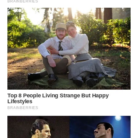
WN
BOGOR
WN
DEPOK
WN
TAPANULI
UTARA
WN
SAMOSIR
WN
PADANG
LAWAS