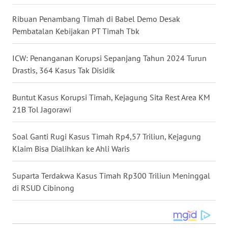
WN
Ribuan Penambang Timah di Babel Demo Desak
NUSANTARA
Pembatalan Kebijakan PT Timah Tbk
WN
ICW: Penanganan Korupsi Sepanjang Tahun 2024 Turun
JOGJA
Drastis, 364 Kasus Tak Disidik
WN
Buntut Kasus Korupsi Timah, Kejagung Sita Rest Area KM
JATIM
21B Tol Jagorawi
WN
Soal Ganti Rugi Kasus Timah Rp4,57 Triliun, Kejagung
BALI
Klaim Bisa Dialihkan ke Ahli Waris
WN
KALBAR
Suparta Terdakwa Kasus Timah Rp300 Triliun Meninggal
di RSUD Cibinong
WN
KALTENG