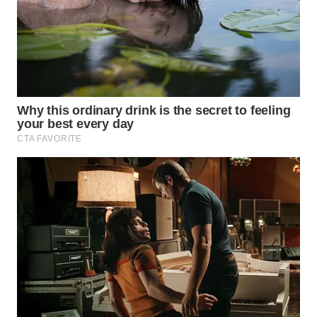
Wahana
Media
Group
WAHANA
NEWS
WAHANA
TANI
WAHANA
ADVOKAT
WAHANA
INFRASTRUKTUR
WAHANA
KONSUMEN