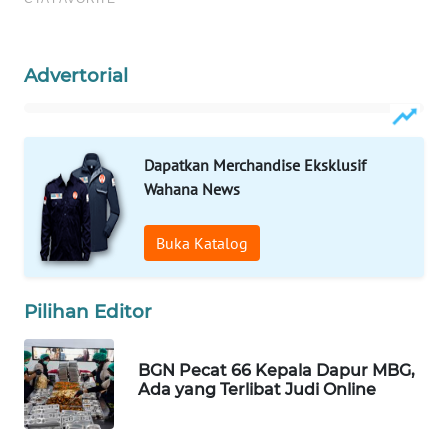
WAHANA
SPORT
Advertorial
WAHANA
UMKM
Dapatkan Merchandise Eksklusif
WAHANA
Wahana News
SELEB
Buka Katalog
WAHANA
PERSONA
Pilihan Editor
WAHANA
OTOMOTIF
BGN Pecat 66 Kepala Dapur MBG,
Ada yang Terlibat Judi Online
WAHANA
HEALTH