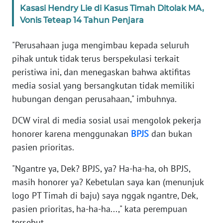
Kasasi Hendry Lie di Kasus Timah Ditolak MA,
WN
BANTEN
Vonis Teteap 14 Tahun Penjara
"Perusahaan juga mengimbau kepada seluruh
WN
NTT
pihak untuk tidak terus berspekulasi terkait
peristiwa ini, dan menegaskan bahwa aktifitas
WN
media sosial yang bersangkutan tidak memiliki
KEPRI
hubungan dengan perusahaan," imbuhnya.
WN
DCW viral di media sosial usai mengolok pekerja
PAPUA
honorer karena menggunakan
BPJS
dan bukan
pasien prioritas.
WN
PAPUA
"Ngantre ya, Dek? BPJS, ya? Ha-ha-ha, oh BPJS,
BARAT
masih honorer ya? Kebetulan saya kan (menunjuk
logo PT Timah di baju) saya nggak ngantre, Dek,
WN
pasien prioritas, ha-ha-ha...," kata perempuan
RIAU
tersebut.