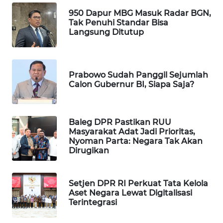
WAHANA
950 Dapur MBG Masuk Radar BGN,
DESA
Tak Penuhi Standar Bisa
WISATA
Langsung Ditutup
LAPAK
WAHANA
Prabowo Sudah Panggil Sejumlah
Calon Gubernur BI, Siapa Saja?
Wahana
Network
Baleg DPR Pastikan RUU
KONSUMEN
Masyarakat Adat Jadi Prioritas,
LISTRIK
Nyoman Parta: Negara Tak Akan
Dirugikan
MASYARAKAT
KELISTRIKAN
Setjen DPR RI Perkuat Tata Kelola
Aset Negara Lewat Digitalisasi
Terintegrasi
WALINKI
ID