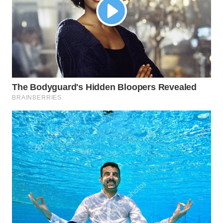
WN
TAPANULI
SELATAN
WN
TANJUNG
LESUNG
WN
KARO
WN
SIMALUNGUN
WN
LABUHANBATU
WN