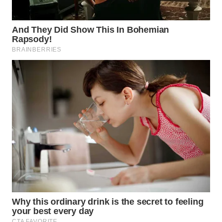
WAHANA
LISTRIK
WAHANA
TRAVEL
WAHANA
TV
WAHANANEWS
ID
WAHANANEWS
CO ID
WAHANANEWS
NET