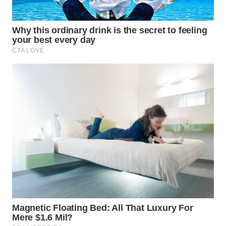
TAPANULI
TENGAH
WN DELI
SERDANG
WN
TEBING
TINGGI
WN
PAKPAK
WN
KARAWANG
WN
BEKASI