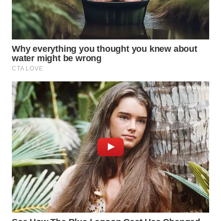
WN
INDRAMAYU
WN
KUNINGAN
WN
MAJALENGKA
WN
SUBANG
WN
SUKABUMI
WN
PURWAKARTA