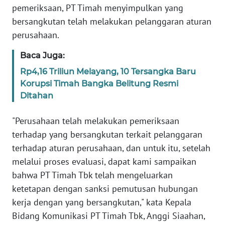
Informasi
pemeriksaan, PT Timah menyimpulkan yang
bersangkutan telah melakukan pelanggaran aturan
INDEKS
perusahaan.
BERITA
Baca Juga:
KONTAK
Rp4,16 Triliun Melayang, 10 Tersangka Baru
KAMI
Korupsi Timah Bangka Belitung Resmi
Ditahan
INFO
IKLAN
"Perusahaan telah melakukan pemeriksaan
terhadap yang bersangkutan terkait pelanggaran
TENTANG
terhadap aturan perusahaan, dan untuk itu, setelah
KAMI
melalui proses evaluasi, dapat kami sampaikan
bahwa PT Timah Tbk telah mengeluarkan
PEDOMAN
MEDIA
ketetapan dengan sanksi pemutusan hubungan
SIBER
kerja dengan yang bersangkutan," kata Kepala
Bidang Komunikasi PT Timah Tbk, Anggi Siaahan,
REDAKSI