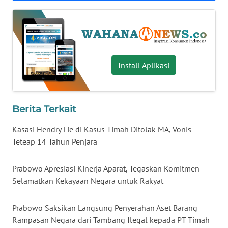
WN
BABEL
WN
SUMBAR
Install Aplikasi
WN
SUMSEL
Berita Terkait
WN
Kasasi Hendry Lie di Kasus Timah Ditolak MA, Vonis
BENGKULU
Teteap 14 Tahun Penjara
WN
Prabowo Apresiasi Kinerja Aparat, Tegaskan Komitmen
LAMPUNG
Selamatkan Kekayaan Negara untuk Rakyat
WN
Prabowo Saksikan Langsung Penyerahan Aset Barang
JATENG
Rampasan Negara dari Tambang Ilegal kepada PT Timah