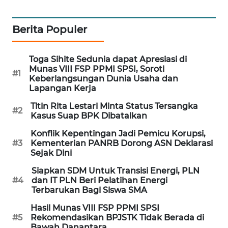
PORTAL
KONSUMEN
Berita Populer
FORWAMKI
Toga Sihite Sedunia dapat Apresiasi di
Munas VIII FSP PPMI SPSI, Soroti
#1
ALPERKLINAS
Keberlangsungan Dunia Usaha dan
Lapangan Kerja
FORJASIDA
Titin Rita Lestari Minta Status Tersangka
#2
Kasus Suap BPK Dibatalkan
TAMBANG
Konflik Kepentingan Jadi Pemicu Korupsi,
NEWS
#3
Kementerian PANRB Dorong ASN Deklarasi
Sejak Dini
SITUNGIR
Siapkan SDM Untuk Transisi Energi, PLN
NEWS
#4
dan IT PLN Beri Pelatihan Energi
Terbarukan Bagi Siswa SMA
SIDIKALANG
Hasil Munas VIII FSP PPMI SPSI
NEWS
#5
Rekomendasikan BPJSTK Tidak Berada di
Bawah Danantara