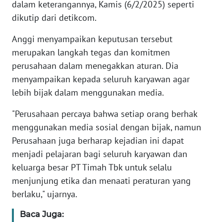
dalam keterangannya, Kamis (6/2/2025) seperti
dikutip dari detikcom.
KARIR
Anggi menyampaikan keputusan tersebut
DISCLAIMER
merupakan langkah tegas dan komitmen
perusahaan dalam menegakkan aturan. Dia
Wahana
menyampaikan kepada seluruh karyawan agar
News
lebih bijak dalam menggunakan media.
Regional
"Perusahaan percaya bahwa setiap orang berhak
WN
menggunakan media sosial dengan bijak, namun
SUMUT
Perusahaan juga berharap kejadian ini dapat
menjadi pelajaran bagi seluruh karyawan dan
WN
keluarga besar PT Timah Tbk untuk selalu
JAKARTA
menjunjung etika dan menaati peraturan yang
berlaku," ujarnya.
WN
JABAR
Baca Juga: