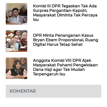
Komisi III DPR Tegaskan Tak Ada
MAWAKA
Surpres Pergantian Kapolri,
ID
Masyarakat Diminta Tak Percaya
Isu
MARTABAT
NET
DPR Minta Penanganan Kasus
Bryan Ebem Proporsional, Ruang
PLN
Digital Harus Tetap Sehat
WATCH
Anggota Komisi VIII DPR Ajak
MKLI
Masyarakat Pahami Pengelolaan
Dana Haji agar Tak Mudah
LPKKI
Terpengaruh Isu
LKKI
KOMENTAR
KOPEKLIN