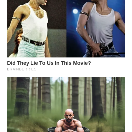
WN
SUMEDANG
WN
CIANJUR
WN
KEPULAUAN
SERIBU
WN
TANGERANG
WN
BINJAI
WN
CIREBON