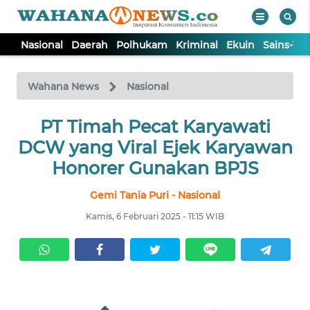
Nasional
Daerah
Polhukam
Kriminal
Ekuin
Sains-Te
WAHANA
Tutup
TV
Wahana News
Nasional
NASIONAL
PT Timah Pecat Karyawati
DCW yang Viral Ejek Karyawan
DAERAH
Honorer Gunakan BPJS
Gemi Tania Puri - Nasional
POLHUKAM
Kamis, 6 Februari 2025 - 11:15 WIB
KRIMINAL
EKUIN