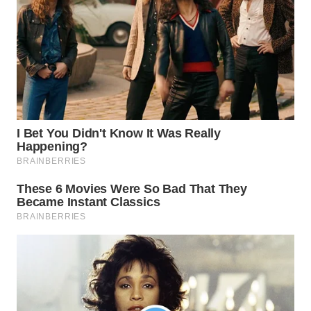
WN
MALUKU
WN
MALUT
WN
DAIRI
WN
DANAU
TOBA
WN
NIAS
WN
LANGKAT