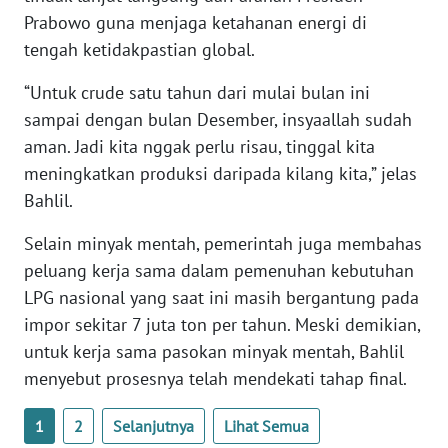
Prabowo guna menjaga ketahanan energi di
WN
tengah ketidakpastian global.
SERAMBI
“Untuk crude satu tahun dari mulai bulan ini
WN
sampai dengan bulan Desember, insyaallah sudah
JAMBI
aman. Jadi kita nggak perlu risau, tinggal kita
meningkatkan produksi daripada kilang kita,” jelas
WN
Bahlil.
SULTRA
Selain minyak mentah, pemerintah juga membahas
WN
peluang kerja sama dalam pemenuhan kebutuhan
NTB
LPG nasional yang saat ini masih bergantung pada
impor sekitar 7 juta ton per tahun. Meski demikian,
WN
untuk kerja sama pasokan minyak mentah, Bahlil
SULTENG
menyebut prosesnya telah mendekati tahap final.
WN
SULBAR
1
2
Selanjutnya
Lihat Semua