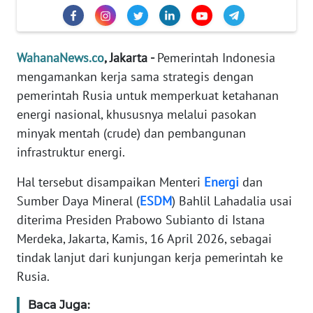
Informasi
INDEKS
BERITA
WahanaNews.co
, Jakarta -
Pemerintah Indonesia
mengamankan kerja sama strategis dengan
KONTAK
pemerintah Rusia untuk memperkuat ketahanan
KAMI
energi nasional, khususnya melalui pasokan
minyak mentah (crude) dan pembangunan
INFO
infrastruktur energi.
IKLAN
Hal tersebut disampaikan Menteri
Energi
dan
TENTANG
Sumber Daya Mineral (
ESDM
) Bahlil Lahadalia usai
KAMI
diterima Presiden Prabowo Subianto di Istana
Merdeka, Jakarta, Kamis, 16 April 2026, sebagai
PEDOMAN
tindak lanjut dari kunjungan kerja pemerintah ke
MEDIA
SIBER
Rusia.
Baca Juga:
REDAKSI