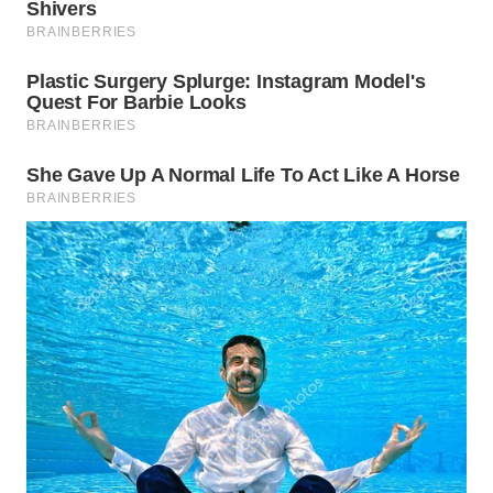
WN
PRIANGAN
TIMUR
WN
SEMARANG
WN
SOLO
WN
BOROBUDUR
WN
MADURA
WN
SURABAYA