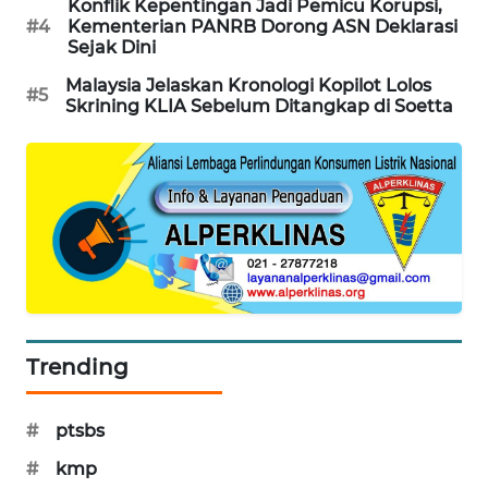
Konflik Kepentingan Jadi Pemicu Korupsi,
#4
Kementerian PANRB Dorong ASN Deklarasi
SIBARAGAS
Sejak Dini
NEWS
Malaysia Jelaskan Kronologi Kopilot Lolos
#5
Skrining KLIA Sebelum Ditangkap di Soetta
METRO
SIANTAR
NEWS
METRO
MEDAN
NEWS
METRO
JAKARTA
NEWS
Trending
KRT
#
ptsbs
NEWS
#
kmp