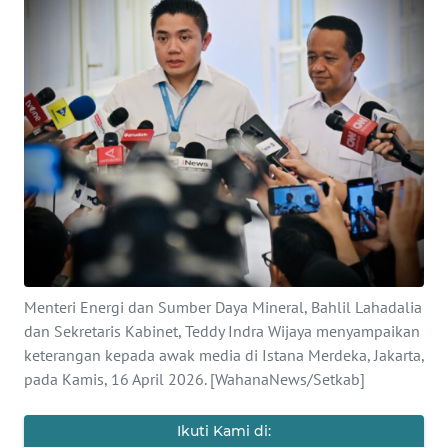
SAINS-TEKNO
KESEHATAN
INTERNASIONAL
SERBA-SERBI
PENDIDIKAN
OLAHRAGA
Menteri Energi dan Sumber Daya Mineral, Bahlil Lahadalia
dan Sekretaris Kabinet, Teddy Indra Wijaya menyampaikan
OPINI
keterangan kepada awak media di Istana Merdeka, Jakarta,
pada Kamis, 16 April 2026. [WahanaNews/Setkab]
EDITORIAL
Ikuti Kami di: