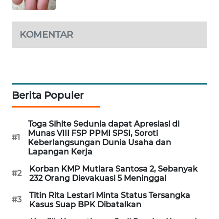
PORTAL
KONSUMEN
KOMENTAR
FORWAMKI
ALPERKLINAS
Berita Populer
FORJASIDA
Toga Sihite Sedunia dapat Apresiasi di
TAMBANG
Munas VIII FSP PPMI SPSI, Soroti
NEWS
#1
Keberlangsungan Dunia Usaha dan
Lapangan Kerja
SITUNGIR
Korban KMP Mutiara Santosa 2, Sebanyak
NEWS
#2
232 Orang Dievakuasi 5 Meninggal
Titin Rita Lestari Minta Status Tersangka
SIDIKALANG
#3
Kasus Suap BPK Dibatalkan
NEWS