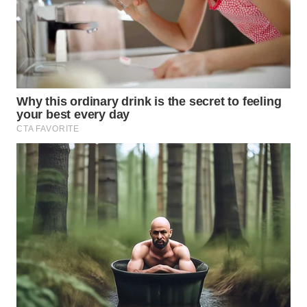
WN
TAPANULI
SELATAN
WN
TANJUNG
LESUNG
WN
KARO
WN
SIMALUNGUN
WN
LABUHANBATU
WN