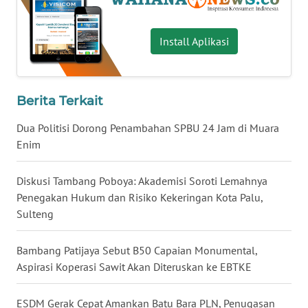
WN
NUSANTARA
Install Aplikasi
WN
JOGJA
Berita Terkait
WN
Dua Politisi Dorong Penambahan SPBU 24 Jam di Muara
JATIM
Enim
WN
Diskusi Tambang Poboya: Akademisi Soroti Lemahnya
BALI
Penegakan Hukum dan Risiko Kekeringan Kota Palu,
Sulteng
WN
KALBAR
Bambang Patijaya Sebut B50 Capaian Monumental,
Aspirasi Koperasi Sawit Akan Diteruskan ke EBTKE
WN
KALTENG
ESDM Gerak Cepat Amankan Batu Bara PLN, Penugasan