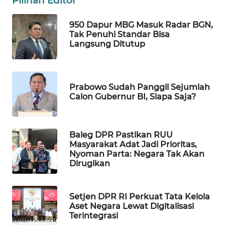
Pilihan Editor
WAHANA
DESA
950 Dapur MBG Masuk Radar BGN,
WISATA
Tak Penuhi Standar Bisa
Langsung Ditutup
LAPAK
WAHANA
Prabowo Sudah Panggil Sejumlah
Wahana
Calon Gubernur BI, Siapa Saja?
Network
KONSUMEN
Baleg DPR Pastikan RUU
LISTRIK
Masyarakat Adat Jadi Prioritas,
Nyoman Parta: Negara Tak Akan
Dirugikan
MASYARAKAT
KELISTRIKAN
Setjen DPR RI Perkuat Tata Kelola
WALINKI
Aset Negara Lewat Digitalisasi
ID
Terintegrasi