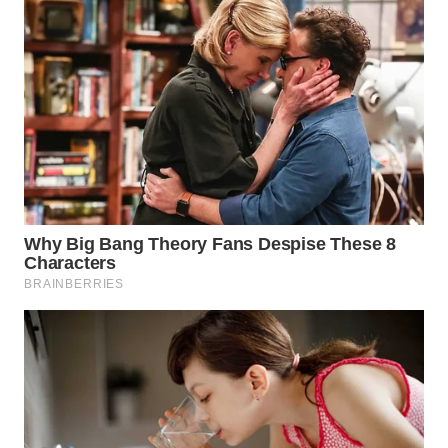
WN
MALUKU
WN
MALUT
WN
DAIRI
WN
DANAU
TOBA
WN
NIAS
WN
LANGKAT