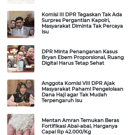
MAWAKA
Komisi III DPR Tegaskan Tak Ada
ID
Surpres Pergantian Kapolri,
Masyarakat Diminta Tak Percaya
Isu
MARTABAT
NET
DPR Minta Penanganan Kasus
PLN
Bryan Ebem Proporsional, Ruang
WATCH
Digital Harus Tetap Sehat
MKLI
Anggota Komisi VIII DPR Ajak
Masyarakat Pahami Pengelolaan
LPKKI
Dana Haji agar Tak Mudah
Terpengaruh Isu
LKKI
Mentan Amran Temukan Beras
KOPEKLIN
Fortifikasi Abal-abal, Harganya
Capai Rp 42.000/Kg