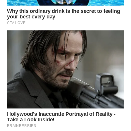
WN
NATUNA
WN
BINTAN
WN
MANDALIKA
WN
LIKUPANG
WN
LABUANBAJO
WN
BORNEO