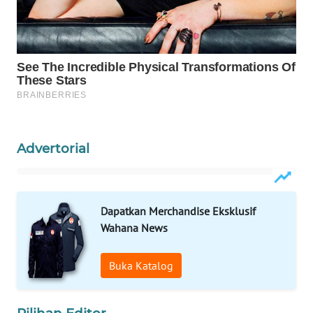
WAHANA
SPORT
WAHANA
UMKM
WAHANA
SELEB
Advertorial
WAHANA
PERSONA
Dapatkan Merchandise Eksklusif
WAHANA
Wahana News
OTOMOTIF
Buka Katalog
WAHANA
HEALTH