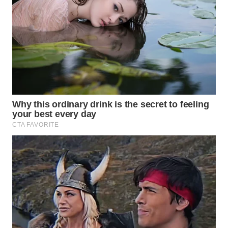
WN
SUMEDANG
WN
CIANJUR
WN
KEPULAUAN
SERIBU
WN
TANGERANG
WN
BINJAI
WN
CIREBON