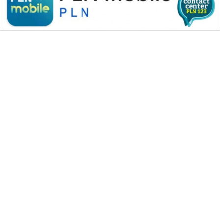
WAHANA MEDIA GROUP
|
|
|
WAHANA NEWS co
WAHANA TANI
WAHANA ADVOKAT
|
|
WAHANA INFRASTRUKTUR
WAHANA KONSUMEN
|
|
|
WAHANA LISTRIK
WAHANA TRAVEL
WAHANA TV
|
|
|
WAHANANEWS id
WAHANANEWS CO ID
WAHANANEWS NET
|
|
|
WAHANA SPORT ID
Wahana UMKM
Wahana Seleb
|
|
|
Wahana Persona
Wahana Otomotif
Wahana Health