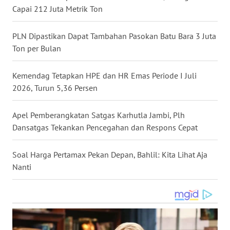
Capai 212 Juta Metrik Ton
WN
KALTARA
PLN Dipastikan Dapat Tambahan Pasokan Batu Bara 3 Juta
Ton per Bulan
WN
KALSEL
Kemendag Tetapkan HPE dan HR Emas Periode I Juli
WN
2026, Turun 5,36 Persen
KALTIM
Apel Pemberangkatan Satgas Karhutla Jambi, Plh
WN
Dansatgas Tekankan Pencegahan dan Respons Cepat
SULSEL
Soal Harga Pertamax Pekan Depan, Bahlil: Kita Lihat Aja
WN
Nanti
GORONTALO
WN
SULUT