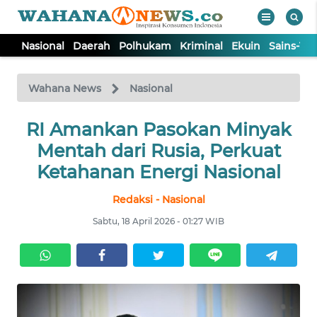
Nasional
Daerah
Polhukam
Kriminal
Ekuin
Sains-Te
WAHANA
Tutup
TV
Wahana News
Nasional
NASIONAL
RI Amankan Pasokan Minyak
Mentah dari Rusia, Perkuat
DAERAH
Ketahanan Energi Nasional
Redaksi - Nasional
POLHUKAM
Sabtu, 18 April 2026 - 01:27 WIB
KRIMINAL
EKUIN