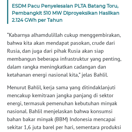
ESDM Pacu Penyelesaian PLTA Batang Toru,
Pembangkit 510 MW Diproyeksikan Hasilkan
KARIR
2.124 GWh per Tahun
DISCLAIMER
“Kabarnya alhamdulillah cukup menggembirakan,
bahwa kita akan mendapat pasokan, crude dari
Wahana
Rusia, dan juga dari pihak Rusia akan siap
News
Regional
membangun beberapa infrastruktur yang penting,
dalam rangka meningkatkan cadangan dan
WN
ketahanan energi nasional kita,” jelas Bahlil.
SUMUT
Menurut Bahlil, kerja sama yang ditindaklanjuti
WN
mencakup kemitraan jangka panjang di sektor
JAKARTA
energi, termasuk pemenuhan kebutuhan minyak
nasional. Bahlil menjelaskan bahwa konsumsi
WN
bahan bakar minyak (BBM) Indonesia mencapai
JABAR
sekitar 1,6 juta barel per hari, sementara produksi