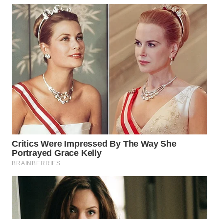
Wahana
Media
Group
WAHANA
NEWS
WAHANA
TANI
WAHANA
ADVOKAT
WAHANA
INFRASTRUKTUR
WAHANA
KONSUMEN