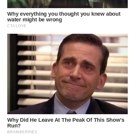
TAPANULI
TENGAH
WN DELI
SERDANG
WN
TEBING
TINGGI
WN
PAKPAK
WN
KARAWANG
WN
BEKASI