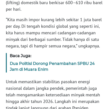
(lifting) domestik baru berkisar 600–610 ribu barel
WN
per hari.
BANTEN
“Kita masih impor kurang lebih sekitar 1 juta barel
WN
per day. Di tengah kondisi global yang seperti ini,
NTT
kita harus mampu mencari cadangan-cadangan
minyak dari berbagai sumber. Tidak hanya di satu
WN
KEPRI
negara, tapi di hampir semua negara,” ungkapnya.
Baca Juga:
WN
PAPUA
Dua Politisi Dorong Penambahan SPBU 24
Jam di Muara Enim
WN
Untuk memastikan stabilitas pasokan energi
PAPUA
BARAT
nasional dalam jangka pendek, pemerintah juga
telah mengamankan ketersediaan minyak mentah
WN
hingga akhir tahun 2026. Langkah ini merupakan
RIAU
tindak lanjut langsung dari arahan Presiden