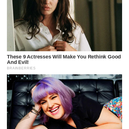
WAHANA
LISTRIK
WAHANA
TRAVEL
WAHANA
TV
WAHANANEWS
ID
WAHANANEWS
CO ID
WAHANANEWS
NET