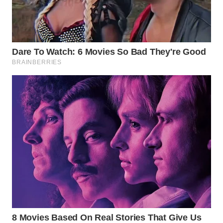
WN
INDRAMAYU
WN
KUNINGAN
WN
MAJALENGKA
WN
SUBANG
WN
SUKABUMI
WN
PURWAKARTA