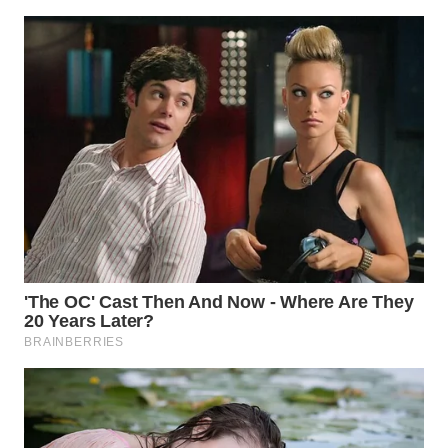
WN
BOGOR
WN
DEPOK
WN
TAPANULI
UTARA
WN
SAMOSIR
WN
PADANG
LAWAS