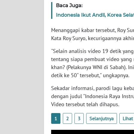
SERAMBI
Baca Juga:
Indonesia Ikut Andil, Korea Se
WN
JAMBI
Menanggapi kabar tersebut, Roy Sur
Kata Roy Suryo, kecurigaannya akhir
WN
SULTRA
"Selain analisis video 19 detik yang
tentang siapa pembuat video yang 
WN
khan? (Pelakunya WNI di Sabah). In
NTB
detik ke 50" tersebut," ungkapnya.
WN
Sekadar informasi, parodi lagu ke
SULTENG
dengan judul "Indonesia Raya Instr
Video tersebut telah dihapus.
WN
SULBAR
1
2
3
Selanjutnya
Liha
WN