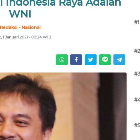
 Indonesia Raya Adalah
WNI
#1
Redaksi - Nasional
, 1 Januari 2021 - 00:24 WIB
#
#
#
#