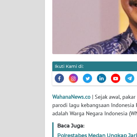
KARIR
DISCLAIMER
Wahana
News
Regional
WN
Ikuti Kami di:
SUMUT
WN
JAKARTA
WahanaNews.co
| Sejak awal, paka
parodi lagu kebangsaan Indonesia 
WN
adalah Warga Negara Indonesia (WN
JABAR
Baca Juga:
WN
Polrestabes Medan Ungkap Jarin
BANTEN