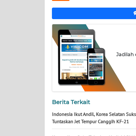
NUSANTARA
WN
JOGJA
WN
JATIM
Jadilah
WN
BALI
WN
KALBAR
Berita Terkait
WN
Indonesia Ikut Andil, Korea Selatan Suk
KALTENG
Tuntaskan Jet Tempur Canggih KF-21
WN