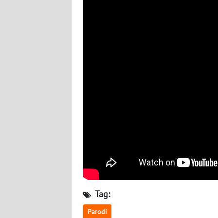
BABEL
WN
SUMBAR
WN
SUMSEL
WN
BENGKULU
WN
LAMPUNG
WN
JATENG
Tag:
WN
Parodi