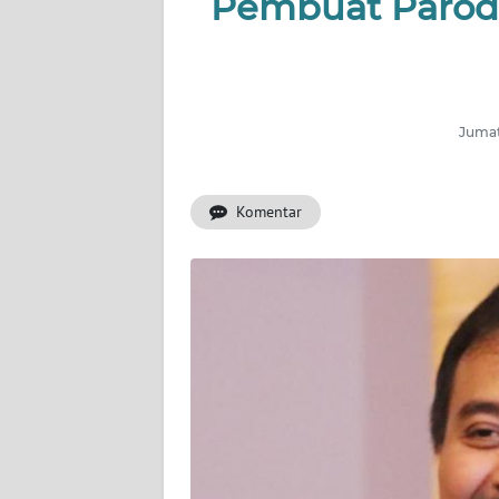
Pembuat Parodi
INDEKS
BERITA
KONTAK
KAMI
Jumat
INFO
IKLAN
Komentar
TENTANG
KAMI
PEDOMAN
MEDIA
SIBER
REDAKSI