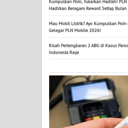
KALTARA
Kumpulkan Poin, Tukarkan Hadiah! PLN
Hadirkan Beragam Reward Setiap Bulan
WN
KALSEL
Mau Mobil Listrik? Ayo Kumpulkan Poin 
Gelegar PLN Mobile 2026!
WN
KALTIM
Kisah Pertengkaran 2 ABG di Kasus Paro
Indonesia Raya
WN
SULSEL
WN
GORONTALO
WN
SULUT
WN
MALUKU