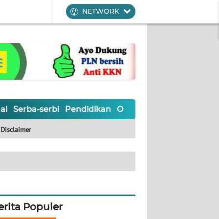
NETWORK
al
Serba-serbi
Pendidikan
Olahraga
Opini
Editoria
Disclaimer
erita Populer