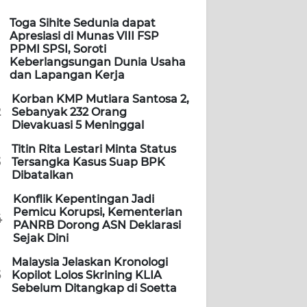
Toga Sihite Sedunia dapat
Apresiasi di Munas VIII FSP
PPMI SPSI, Soroti
Keberlangsungan Dunia Usaha
dan Lapangan Kerja
Korban KMP Mutiara Santosa 2,
2
Sebanyak 232 Orang
Dievakuasi 5 Meninggal
Titin Rita Lestari Minta Status
3
Tersangka Kasus Suap BPK
Dibatalkan
Konflik Kepentingan Jadi
Pemicu Korupsi, Kementerian
4
PANRB Dorong ASN Deklarasi
Sejak Dini
Malaysia Jelaskan Kronologi
5
Kopilot Lolos Skrining KLIA
Sebelum Ditangkap di Soetta