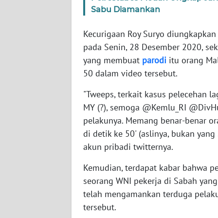
Sabu Diamankan
WN
Kecurigaan Roy Suryo diungkapkan
NTT
pada Senin, 28 Desember 2020, sek
yang membuat
parodi
itu orang Mal
WN
KEPRI
50 dalam video tersebut.
"Tweeps, terkait kasus pelecehan l
WN
MY (?), semoga @Kemlu_RI @DivH
PAPUA
pelakunya. Memang benar-benar ora
di detik ke 50' (aslinya, bukan yang
WN
PAPUA
akun pribadi twitternya.
BARAT
Kemudian, terdapat kabar bahwa pe
WN
seorang WNI pekerja di Sabah yang 
RIAU
telah mengamankan terduga pelaku
tersebut.
WN