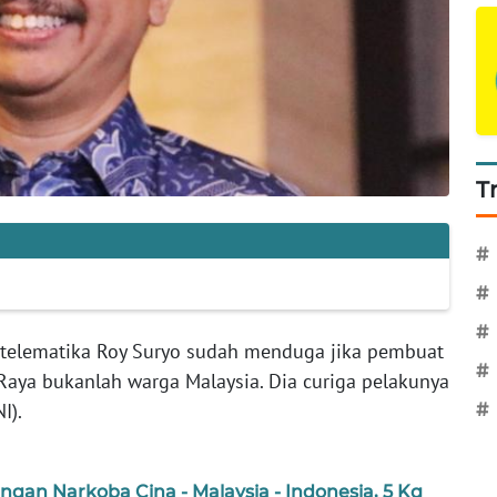
T
#
#
#
r telematika Roy Suryo sudah menduga jika pembuat
#
Raya bukanlah warga Malaysia. Dia curiga pelakunya
I).
#
gan Narkoba Cina - Malaysia - Indonesia, 5 Kg