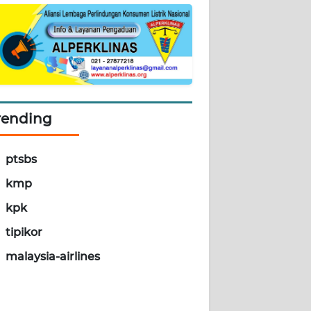
rending
ptsbs
kmp
kpk
tipikor
malaysia-airlines