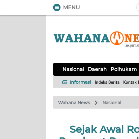
MENU
WAHANA
Tutup
TV
NASIONAL
DAERAH
POLHUKAM
KRIMINAL
EKUIN
SAINS-
KESEHATAN
INTERNASIONAL
Nasional
Daerah
Polhukam
TEKNO
Informasi
Indeks Berita
Kontak 
SERBA-
PENDIDIKAN
OLAHRAGA
OPINI
SERBI
Wahana News
Nasional
EDITORIAL
Sejak Awal R
Informasi