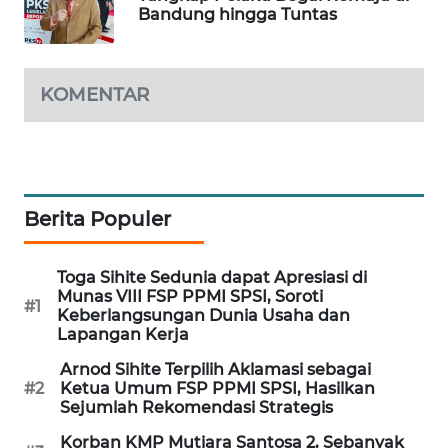
Bandung hingga Tuntas
WAHANA
DESA
WISATA
KOMENTAR
LAPAK
WAHANA
Wahana
Network
Berita Populer
KONSUMEN
Toga Sihite Sedunia dapat Apresiasi di
LISTRIK
Munas VIII FSP PPMI SPSI, Soroti
#1
Keberlangsungan Dunia Usaha dan
MASYARAKAT
Lapangan Kerja
KELISTRIKAN
Arnod Sihite Terpilih Aklamasi sebagai
#2
Ketua Umum FSP PPMI SPSI, Hasilkan
Sejumlah Rekomendasi Strategis
WALINKI
ID
Korban KMP Mutiara Santosa 2, Sebanyak