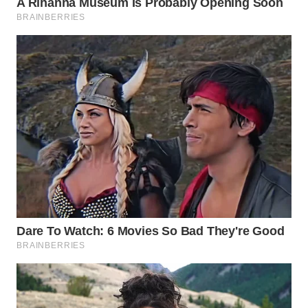
WN
BOGOR
WN
DEPOK
WN
TAPANULI
UTARA
WN
SAMOSIR
WN
PADANG
LAWAS