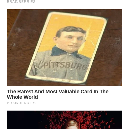
WN
PRIANGAN
TIMUR
WN
SEMARANG
WN
SOLO
WN
BOROBUDUR
WN
MADURA
WN
SURABAYA