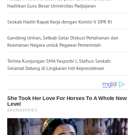
Hadirkan Guru Besar Universitas Padjajaran
WN
NUSANTARA
Seskab Hadiri Rapat Kerja dengan Komisi II DPR RI
WN
JOGJA
Gandeng Unhan, Setkab Gelar Diskusi Pertahanan dan
Keamanan Negara untuk Pegawai Pemerintah
WN
JATIM
Terima Kunjungan SMA Yasporbi I, Stafsus Seskab:
Selamat Datang di Lingkaran Inti Kepresidenan
WN
BALI
WN
KALBAR
WN
KALTENG