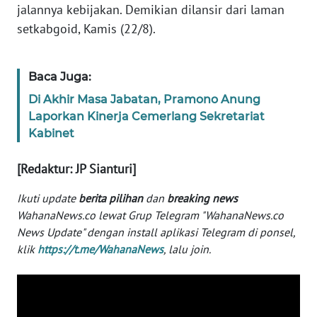
jalannya kebijakan. Demikian dilansir dari laman
WN
BANTEN
setkabgoid, Kamis (22/8).
WN
Baca Juga:
NTT
Di Akhir Masa Jabatan, Pramono Anung
WN
Laporkan Kinerja Cemerlang Sekretariat
KEPRI
Kabinet
[Redaktur: JP Sianturi]
WN
PAPUA
Ikuti update
berita pilihan
dan
breaking news
WahanaNews.co lewat Grup Telegram "WahanaNews.co
WN
News Update" dengan install aplikasi Telegram di ponsel,
PAPUA
klik
https://t.me/WahanaNews
, lalu join.
BARAT
WN
RIAU