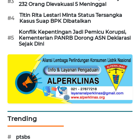
#3
232 Orang Dievakuasi 5 Meninggal
MAWAKA
Titin Rita Lestari Minta Status Tersangka
ID
#4
Kasus Suap BPK Dibatalkan
Konflik Kepentingan Jadi Pemicu Korupsi,
MARTABAT
#5
Kementerian PANRB Dorong ASN Deklarasi
NET
Sejak Dini
PLN
WATCH
MKLI
LPKKI
LKKI
Trending
KOPEKLIN
#
ptsbs