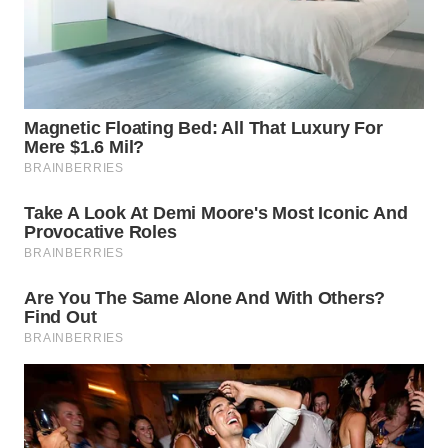
WN
MALUKU
WN
MALUT
WN
DAIRI
WN
DANAU
TOBA
WN
NIAS
WN
LANGKAT