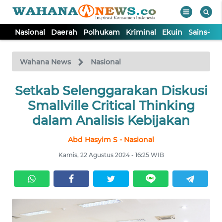
Nasional
Daerah
Polhukam
Kriminal
Ekuin
Sains-Te
WAHANA
Tutup
TV
Wahana News
Nasional
NASIONAL
Setkab Selenggarakan Diskusi
Smallville Critical Thinking
DAERAH
dalam Analisis Kebijakan
Abd Hasyim S - Nasional
POLHUKAM
Kamis, 22 Agustus 2024 - 16:25 WIB
KRIMINAL
EKUIN