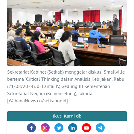
SAINS-TEKNO
KESEHATAN
INTERNASIONAL
SERBA-SERBI
PENDIDIKAN
Sekretariat Kabinet (Setkab) menggelar diskusi Smallville
bertema “Critical Thinking dalam Analisis Kebijakan, Rabu
(21/08/2024), di Lantai IV, Gedung III Kementerian
OLAHRAGA
Sekretariat Negara (Kemensetneg), Jakarta.
[WahanaNews.co/setkabgoid]
OPINI
Ikuti Kami di:
EDITORIAL