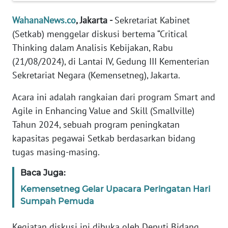
Informasi
WahanaNews.co
, Jakarta -
Sekretariat Kabinet
INDEKS
(Setkab) menggelar diskusi bertema “Critical
BERITA
Thinking dalam Analisis Kebijakan, Rabu
(21/08/2024), di Lantai IV, Gedung III Kementerian
KONTAK
Sekretariat Negara (Kemensetneg), Jakarta.
KAMI
Acara ini adalah rangkaian dari program Smart and
INFO
Agile in Enhancing Value and Skill (Smallville)
IKLAN
Tahun 2024, sebuah program peningkatan
kapasitas pegawai Setkab berdasarkan bidang
TENTANG
KAMI
tugas masing-masing.
Baca Juga:
PEDOMAN
MEDIA
Kemensetneg Gelar Upacara Peringatan Hari
SIBER
Sumpah Pemuda
REDAKSI
Kegiatan diskusi ini dibuka oleh Deputi Bidang