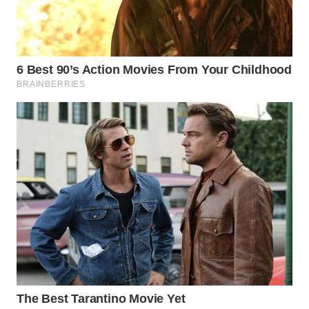
WN
INDRAMAYU
WN
KUNINGAN
WN
MAJALENGKA
WN
SUBANG
WN
SUKABUMI
WN
PURWAKARTA