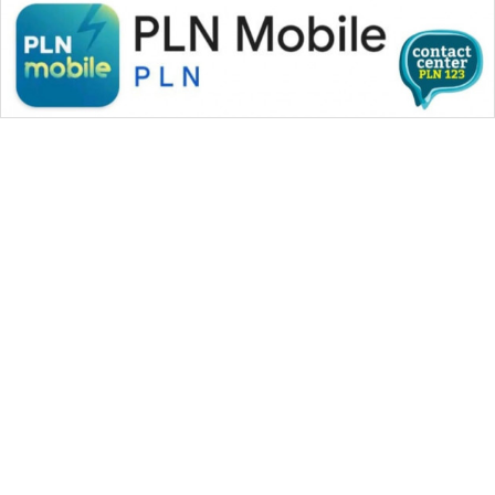
WAHANA MEDIA GROUP
|
|
|
WAHANA NEWS co
WAHANA TANI
WAHANA ADVOKAT
|
|
WAHANA INFRASTRUKTUR
WAHANA KONSUMEN
|
|
|
WAHANA LISTRIK
WAHANA TRAVEL
WAHANA TV
|
|
|
WAHANANEWS id
WAHANANEWS CO ID
WAHANANEWS NET