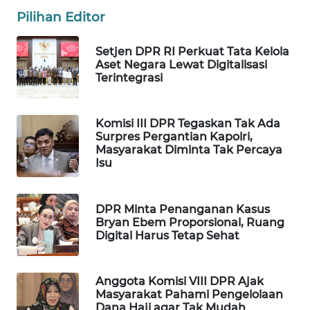
Pilihan Editor
WAHANA
LISTRIK
Setjen DPR RI Perkuat Tata Kelola
Aset Negara Lewat Digitalisasi
WAHANA
Terintegrasi
TRAVEL
WAHANA
Komisi III DPR Tegaskan Tak Ada
Surpres Pergantian Kapolri,
TV
Masyarakat Diminta Tak Percaya
Isu
WAHANANEWS
ID
DPR Minta Penanganan Kasus
Bryan Ebem Proporsional, Ruang
WAHANANEWS
Digital Harus Tetap Sehat
CO ID
WAHANANEWS
Anggota Komisi VIII DPR Ajak
NET
Masyarakat Pahami Pengelolaan
Dana Haji agar Tak Mudah