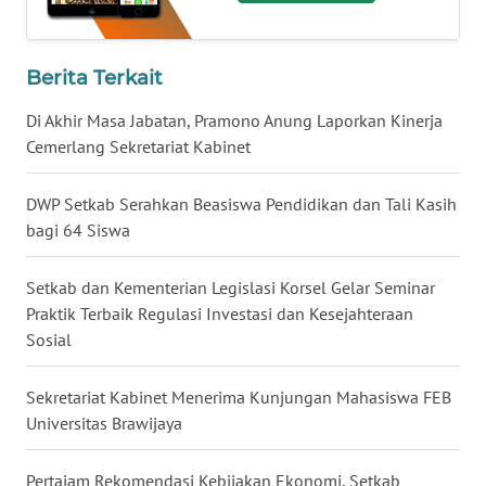
WN
BABEL
Berita Terkait
WN
Di Akhir Masa Jabatan, Pramono Anung Laporkan Kinerja
SUMBAR
Cemerlang Sekretariat Kabinet
WN
DWP Setkab Serahkan Beasiswa Pendidikan dan Tali Kasih
SUMSEL
bagi 64 Siswa
WN
Setkab dan Kementerian Legislasi Korsel Gelar Seminar
BENGKULU
Praktik Terbaik Regulasi Investasi dan Kesejahteraan
Sosial
WN
LAMPUNG
Sekretariat Kabinet Menerima Kunjungan Mahasiswa FEB
Universitas Brawijaya
WN
JATENG
Pertajam Rekomendasi Kebijakan Ekonomi, Setkab