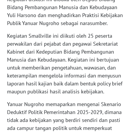
Bidang Pembangunan Manusia dan Kebudayaan
KARIR
Yuli Harsono dan menghadirkan Praktisi Kebijakan
Publik Yanuar Nugroho sebagai narasumber.
DISCLAIMER
Kegiatan Smallville ini diikuti oleh 25 peserta
perwakilan dari pejabat dan pegawai Sekretariat
Wahana
News
Kabinet dari Kedeputian Bidang Pembangunan
Regional
Manusia dan Kebudayaan. Kegiatan ini bertujuan
untuk memberikan pengetahuan, wawasan, dan
WN
keterampilan mengelola informasi dan menyusun
SUMUT
laporan hasil kajian baik dalam bentuk policy brief
maupun publikasi hasil analisis kebijakan.
WN
JAKARTA
Yanuar Nugroho memaparkan mengenai Skenario
Deduktif Politik Pemerintahan 2025-2029, dimana
WN
tidak ada kebijakan yang berdiri sendiri dan pasti
JABAR
ada campur tangan politik untuk memperkuat