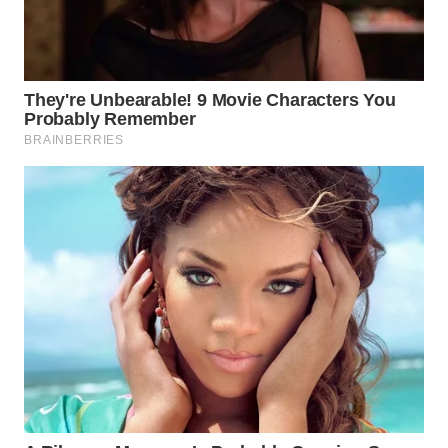
TAPANULI
TENGAH
WN DELI
SERDANG
WN
TEBING
TINGGI
WN
PAKPAK
WN
KARAWANG
WN
BEKASI