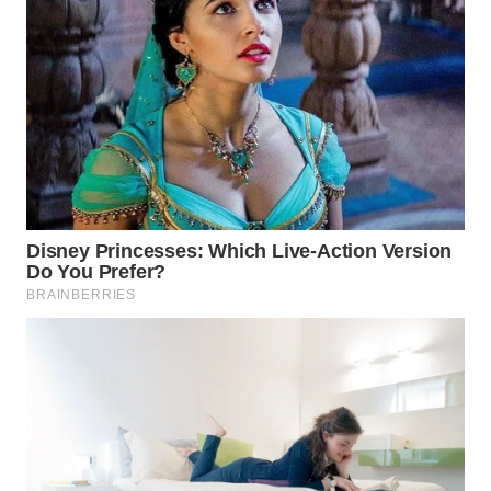
WN
KALTARA
WN
KALSEL
WN
KALTIM
WN
SULSEL
WN
GORONTALO
WN
SULUT