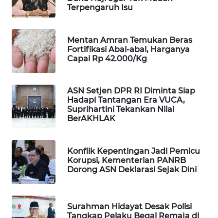
Terpengaruh Isu
WAHANA
SPORT
Mentan Amran Temukan Beras
WAHANA
Fortifikasi Abal-abal, Harganya
Capai Rp 42.000/Kg
UMKM
WAHANA
ASN Setjen DPR RI Diminta Siap
SELEB
Hadapi Tantangan Era VUCA,
Suprihartini Tekankan Nilai
BerAKHLAK
WAHANA
PERSONA
Konflik Kepentingan Jadi Pemicu
WAHANA
Korupsi, Kementerian PANRB
OTOMOTIF
Dorong ASN Deklarasi Sejak Dini
WAHANA
HEALTH
Surahman Hidayat Desak Polisi
Tangkap Pelaku Begal Remaja di