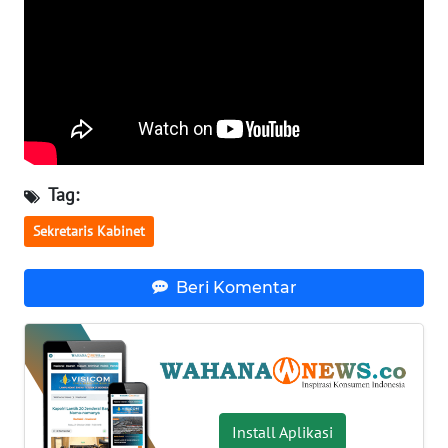
WN
SERAMBI
WN
JAMBI
WN
Tag:
SULTRA
Sekretaris Kabinet
WN
NTB
Beri Komentar
WN
SULTENG
WN
SULBAR
Install Aplikasi