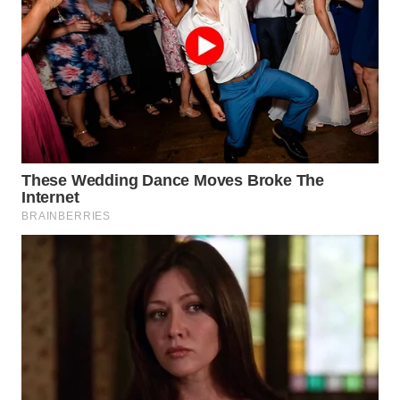
WN
TAPANULI
SELATAN
WN
TANJUNG
LESUNG
WN
KARO
WN
SIMALUNGUN
WN
LABUHANBATU
WN