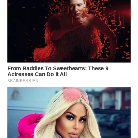
WN
NATUNA
WN
BINTAN
WN
MANDALIKA
WN
LIKUPANG
WN
LABUANBAJO
WN
BORNEO