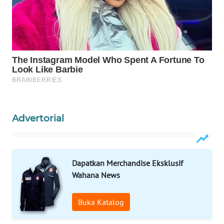
Wahana
Media
Group
WAHANA
NEWS
WAHANA
TANI
Advertorial
WAHANA
ADVOKAT
Dapatkan Merchandise Eksklusif
WAHANA
Wahana News
INFRASTRUKTUR
WAHANA
Buka Katalog
KONSUMEN