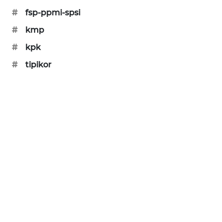
PORTAL
#
fsp-ppmi-spsi
KONSUMEN
#
kmp
FORWAMKI
#
kpk
#
tipikor
ALPERKLINAS
FORJASIDA
TAMBANG
NEWS
SITUNGIR
NEWS
SIDIKALANG
NEWS