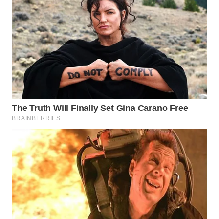
WN
SUMEDANG
WN
CIANJUR
WN
KEPULAUAN
SERIBU
WN
TANGERANG
WN
BINJAI
WN
CIREBON