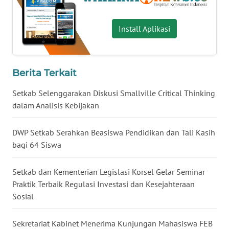
WN
KALTARA
Install Aplikasi
WN
KALSEL
Berita Terkait
WN
Setkab Selenggarakan Diskusi Smallville Critical Thinking
KALTIM
dalam Analisis Kebijakan
WN
DWP Setkab Serahkan Beasiswa Pendidikan dan Tali Kasih
SULSEL
bagi 64 Siswa
WN
Setkab dan Kementerian Legislasi Korsel Gelar Seminar
GORONTALO
Praktik Terbaik Regulasi Investasi dan Kesejahteraan
Sosial
WN
SULUT
Sekretariat Kabinet Menerima Kunjungan Mahasiswa FEB