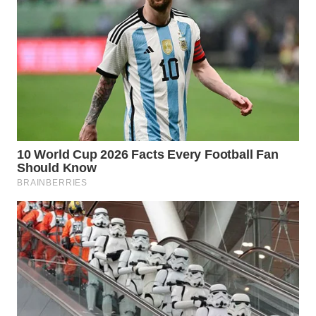
WAHANA
LISTRIK
WAHANA
TRAVEL
WAHANA
TV
WAHANANEWS
ID
WAHANANEWS
CO ID
WAHANANEWS
NET