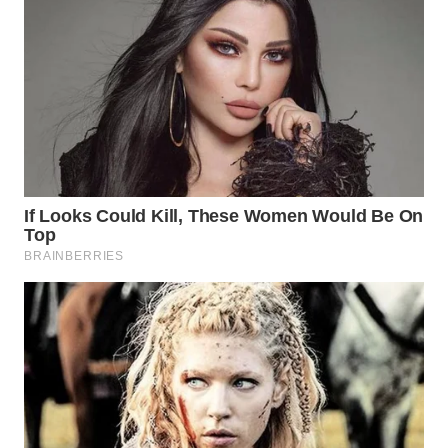
WN
TAPANULI
SELATAN
WN
TANJUNG
LESUNG
WN
KARO
WN
SIMALUNGUN
WN
LABUHANBATU
WN