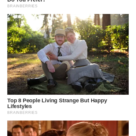
WN
NATUNA
WN
BINTAN
WN
MANDALIKA
WN
LIKUPANG
WN
LABUANBAJO
WN
BORNEO