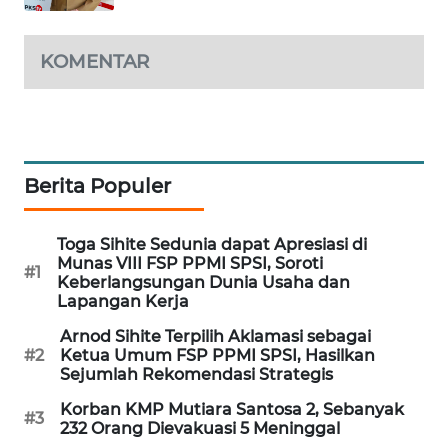
SIBARAGAS
NEWS
KOMENTAR
METRO
SIANTAR
NEWS
Berita Populer
METRO
MEDAN
NEWS
Toga Sihite Sedunia dapat Apresiasi di
Munas VIII FSP PPMI SPSI, Soroti
#1
Keberlangsungan Dunia Usaha dan
METRO
Lapangan Kerja
JAKARTA
NEWS
Arnod Sihite Terpilih Aklamasi sebagai
#2
Ketua Umum FSP PPMI SPSI, Hasilkan
Sejumlah Rekomendasi Strategis
KRT
NEWS
Korban KMP Mutiara Santosa 2, Sebanyak
#3
232 Orang Dievakuasi 5 Meninggal