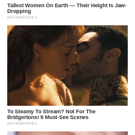
WN
BOGOR
WN
DEPOK
WN
TAPANULI
UTARA
WN
SAMOSIR
WN
PADANG
LAWAS