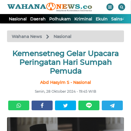
Nasional
Daerah
Polhukam
Kriminal
Ekuin
Sains-Te
WAHANA
Tutup
TV
Wahana News
Nasional
NASIONAL
Kemensetneg Gelar Upacara
Peringatan Hari Sumpah
DAERAH
Pemuda
Abd Hasyim S - Nasional
POLHUKAM
Senin, 28 Oktober 2024 - 19:45 WIB
KRIMINAL
EKUIN