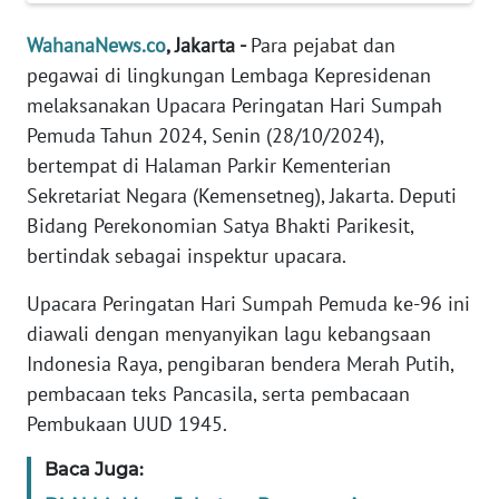
Informasi
WahanaNews.co
, Jakarta -
Para pejabat dan
INDEKS
pegawai di lingkungan Lembaga Kepresidenan
BERITA
melaksanakan Upacara Peringatan Hari Sumpah
Pemuda Tahun 2024, Senin (28/10/2024),
KONTAK
bertempat di Halaman Parkir Kementerian
KAMI
Sekretariat Negara (Kemensetneg), Jakarta. Deputi
INFO
Bidang Perekonomian Satya Bhakti Parikesit,
IKLAN
bertindak sebagai inspektur upacara.
Upacara Peringatan Hari Sumpah Pemuda ke-96 ini
TENTANG
KAMI
diawali dengan menyanyikan lagu kebangsaan
Indonesia Raya, pengibaran bendera Merah Putih,
PEDOMAN
pembacaan teks Pancasila, serta pembacaan
MEDIA
Pembukaan UUD 1945.
SIBER
Baca Juga:
REDAKSI