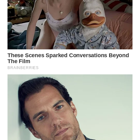
WN
INDRAMAYU
WN
KUNINGAN
WN
MAJALENGKA
WN
SUBANG
WN
SUKABUMI
WN
PURWAKARTA