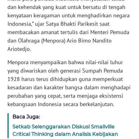
WN
dan kehendak yang kuat untuk bersatu di tengah
BANTEN
kenyataan keragaman untuk menghadirkan negara
Indonesia,” ujar Satya Bhakti Parikesit saat
WN
membacakan amanat tertulis dari Menteri Pemuda
NTT
dan Olahraga (Menpora) Ario Bimo Nandito
Ariotedjo.
WN
KEPRI
Menpora menyampaikan bahwa nilai-nilai luhur
yang diwariskan oleh generasi Sumpah Pemuda
WN
1928 harus terus dihidupkan guna memperkuat
PAPUA
kesadaran dan karakter bangsa dalam menghadapi
perubahan yang cepat, serta menjaga eksistensi
WN
kebangsaan Indonesia secara berkelanjutan.
PAPUA
BARAT
Baca Juga:
WN
Setkab Selenggarakan Diskusi Smallville
RIAU
Critical Thinking dalam Analisis Kebijakan