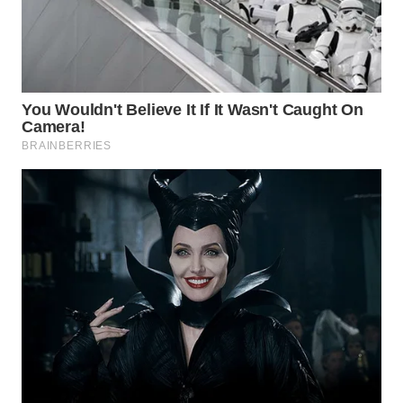
WAHANA
SPORT
WAHANA
UMKM
WAHANA
SELEB
WAHANA
PERSONA
WAHANA
OTOMOTIF
WAHANA
HEALTH