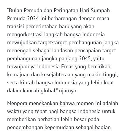
“Bulan Pemuda dan Peringatan Hari Sumpah
WN
SERAMBI
Pemuda 2024 ini berbarengan dengan masa
transisi pemerintahan baru yang akan
WN
mengorkestrasi langkah bangsa Indonesia
JAMBI
mewujudkan target-target pembangunan jangka
menengah sebagai landasan pencapaian target
WN
pembangunan jangka panjang 2045, yaitu
SULTRA
terwujudnya Indonesia Emas yang bercirikan
kemajuan dan kesejahteraan yang makin tinggi,
WN
serta kiprah bangsa Indonesia yang lebih kuat
NTB
dalam kancah global,” ujarnya.
WN
Menpora menekankan bahwa momen ini adalah
SULTENG
waktu yang tepat bagi bangsa Indonesia untuk
memberikan perhatian lebih besar pada
WN
SULBAR
pengembangan kepemudaan sebagai bagian