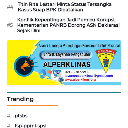
KARING
Titin Rita Lestari Minta Status Tersangka
#4
NEWS
Kasus Suap BPK Dibatalkan
Konflik Kepentingan Jadi Pemicu Korupsi,
JURNAL
#5
Kementerian PANRB Dorong ASN Deklarasi
Sejak Dini
MARITIM
HUMBANG
NEWS
GARONGGANG
NEWS
FISUELRI
ID
Trending
ENERGI
NEWS
#
ptsbs
#
fsp-ppmi-spsi