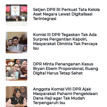
MAWAKA
Setjen DPR RI Perkuat Tata Kelola
ID
Aset Negara Lewat Digitalisasi
Terintegrasi
MARTABAT
NET
Komisi III DPR Tegaskan Tak Ada
Surpres Pergantian Kapolri,
PLN
Masyarakat Diminta Tak Percaya
Isu
WATCH
MKLI
DPR Minta Penanganan Kasus
Bryan Ebem Proporsional, Ruang
Digital Harus Tetap Sehat
LPKKI
LKKI
Anggota Komisi VIII DPR Ajak
Masyarakat Pahami Pengelolaan
Dana Haji agar Tak Mudah
KOPEKLIN
Terpengaruh Isu