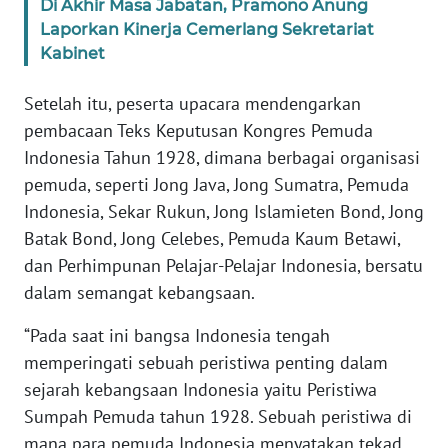
Di Akhir Masa Jabatan, Pramono Anung
Laporkan Kinerja Cemerlang Sekretariat
KARIR
Kabinet
DISCLAIMER
Setelah itu, peserta upacara mendengarkan
pembacaan Teks Keputusan Kongres Pemuda
Wahana
Indonesia Tahun 1928, dimana berbagai organisasi
News
pemuda, seperti Jong Java, Jong Sumatra, Pemuda
Regional
Indonesia, Sekar Rukun, Jong Islamieten Bond, Jong
Batak Bond, Jong Celebes, Pemuda Kaum Betawi,
WN
dan Perhimpunan Pelajar-Pelajar Indonesia, bersatu
SUMUT
dalam semangat kebangsaan.
WN
“Pada saat ini bangsa Indonesia tengah
JAKARTA
memperingati sebuah peristiwa penting dalam
sejarah kebangsaan Indonesia yaitu Peristiwa
WN
JABAR
Sumpah Pemuda tahun 1928. Sebuah peristiwa di
mana para pemuda Indonesia menyatakan tekad