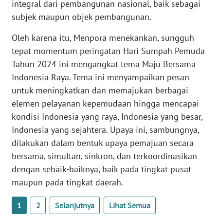
integral dari pembangunan nasional, baik sebagai
WN
subjek maupun objek pembangunan.
BABEL
Oleh karena itu, Menpora menekankan, sungguh
tepat momentum peringatan Hari Sumpah Pemuda
WN
SUMBAR
Tahun 2024 ini mengangkat tema Maju Bersama
Indonesia Raya. Tema ini menyampaikan pesan
WN
untuk meningkatkan dan memajukan berbagai
SUMSEL
elemen pelayanan kepemudaan hingga mencapai
kondisi Indonesia yang raya, Indonesia yang besar,
WN
Indonesia yang sejahtera. Upaya ini, sambungnya,
BENGKULU
dilakukan dalam bentuk upaya pemajuan secara
bersama, simultan, sinkron, dan terkoordinasikan
WN
dengan sebaik-baiknya, baik pada tingkat pusat
LAMPUNG
maupun pada tingkat daerah.
WN
JATENG
1
2
Selanjutnya
Lihat Semua