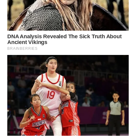
TAPANULI
TENGAH
WN DELI
SERDANG
WN
TEBING
TINGGI
WN
PAKPAK
WN
KARAWANG
WN
BEKASI