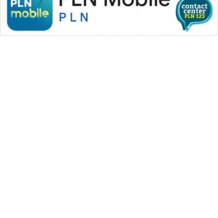
WAHANA MEDIA GROUP
|
|
|
WAHANA NEWS co
WAHANA TANI
WAHANA ADVOKAT
|
|
WAHANA INFRASTRUKTUR
WAHANA KONSUMEN
|
|
|
WAHANA LISTRIK
WAHANA TRAVEL
WAHANA TV
|
|
|
WAHANANEWS id
WAHANANEWS CO ID
WAHANANEWS NET
|
|
|
WAHANA SPORT ID
Wahana UMKM
Wahana Seleb