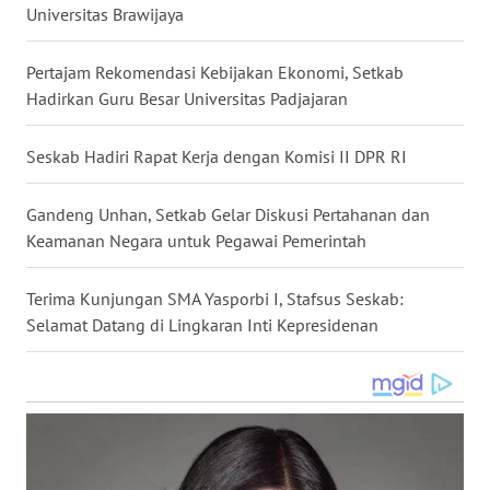
Universitas Brawijaya
WN
MALUKU
Pertajam Rekomendasi Kebijakan Ekonomi, Setkab
Hadirkan Guru Besar Universitas Padjajaran
WN
MALUT
Seskab Hadiri Rapat Kerja dengan Komisi II DPR RI
WN
DAIRI
Gandeng Unhan, Setkab Gelar Diskusi Pertahanan dan
Keamanan Negara untuk Pegawai Pemerintah
WN
DANAU
Terima Kunjungan SMA Yasporbi I, Stafsus Seskab:
TOBA
Selamat Datang di Lingkaran Inti Kepresidenan
WN
NIAS
WN
LANGKAT