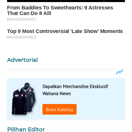
WAHANA
DESA
WISATA
LAPAK
WAHANA
Wahana
Advertorial
Network
KONSUMEN
LISTRIK
Dapatkan Merchandise Eksklusif
Wahana News
MASYARAKAT
KELISTRIKAN
Buka Katalog
WALINKI
ID
Pilihan Editor