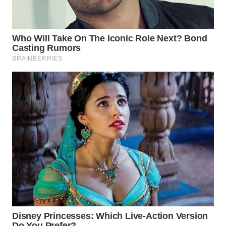
WN
PRIANGAN
TIMUR
WN
SEMARANG
WN
SOLO
WN
BOROBUDUR
WN
MADURA
WN
SURABAYA