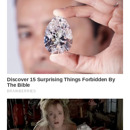
WN
SUMEDANG
WN
CIANJUR
WN
KEPULAUAN
SERIBU
WN
TANGERANG
WN
BINJAI
WN
CIREBON