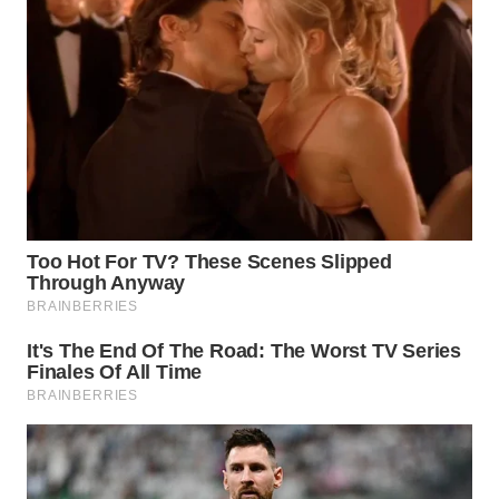
Wahana
Media
Group
WAHANA
NEWS
WAHANA
TANI
WAHANA
ADVOKAT
WAHANA
INFRASTRUKTUR
WAHANA
KONSUMEN