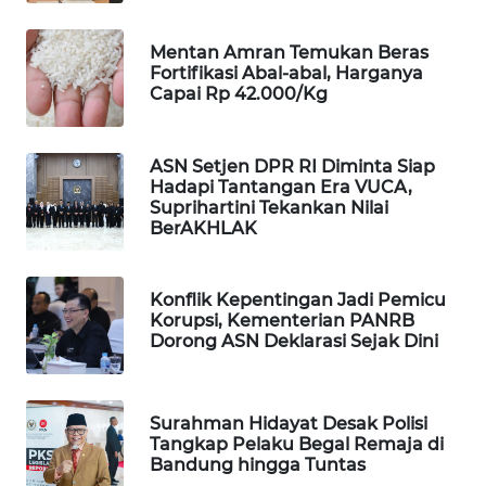
PORTAL
KONSUMEN
Mentan Amran Temukan Beras
Fortifikasi Abal-abal, Harganya
Capai Rp 42.000/Kg
FORWAMKI
ALPERKLINAS
ASN Setjen DPR RI Diminta Siap
Hadapi Tantangan Era VUCA,
Suprihartini Tekankan Nilai
FORJASIDA
BerAKHLAK
TAMBANG
NEWS
Konflik Kepentingan Jadi Pemicu
Korupsi, Kementerian PANRB
Dorong ASN Deklarasi Sejak Dini
SITUNGIR
NEWS
Surahman Hidayat Desak Polisi
SIDIKALANG
Tangkap Pelaku Begal Remaja di
NEWS
Bandung hingga Tuntas