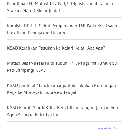
Panglima TNI Mutasi 117 Pati, 9 Diposisikan di Jajaran
WN
Stafsus Maruli Simanjuntak
BABEL
Komisi I DPR RI Sebut Pengamanan TNI Pada Kejaksaan
WN
Efektifkan Penegakan Hukum
SUMBAR
KSAD Kerahkan Pasukan ke Kejari-Kejati, Ada Apa?
WN
SUMSEL
Mutasi Besar-Besaran di Tubuh TNI, Panglima Tunjuk 10
Pati Dampingi KSAD
WN
BENGKULU
KSAD Jenderal Maruli Simanjuntak Lakukan Kunjungan
Kerja ke Morowali, Sulawesi Tengah
WN
LAMPUNG
KSAD Maruli Sindir Kritik Berlebihan: Jangan-jangan Ada
Agen Asing di Balik Isu Ini
WN
JATENG