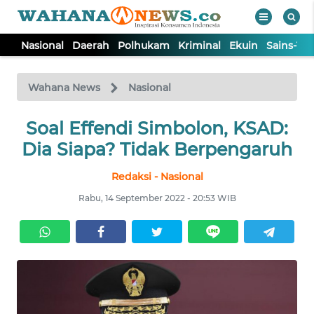
Nasional
Daerah
Polhukam
Kriminal
Ekuin
Sains-Te
WAHANA
Tutup
TV
Wahana News
Nasional
NASIONAL
Soal Effendi Simbolon, KSAD:
Dia Siapa? Tidak Berpengaruh
DAERAH
Redaksi - Nasional
Rabu, 14 September 2022 - 20:53 WIB
POLHUKAM
KRIMINAL
EKUIN