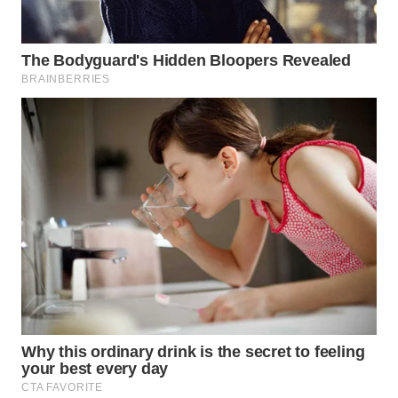
WN
INDRAMAYU
WN
KUNINGAN
WN
MAJALENGKA
WN
SUBANG
WN
SUKABUMI
WN
PURWAKARTA