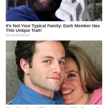
Wahana
Media
Group
WAHANA
NEWS
WAHANA
TANI
WAHANA
ADVOKAT
WAHANA
INFRASTRUKTUR
WAHANA
KONSUMEN