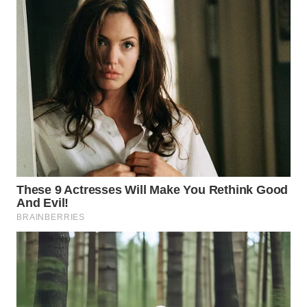
TAPANULI
TENGAH
WN DELI
SERDANG
WN
TEBING
TINGGI
WN
PAKPAK
WN
KARAWANG
WN
BEKASI