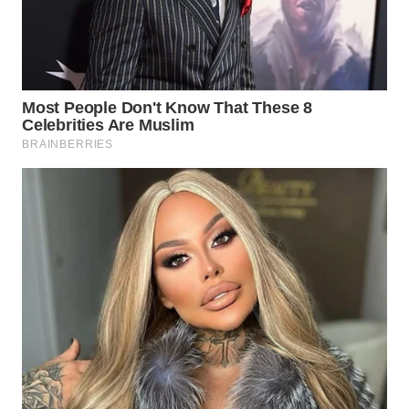
WN
MALUKU
WN
MALUT
WN
DAIRI
WN
DANAU
TOBA
WN
NIAS
WN
LANGKAT