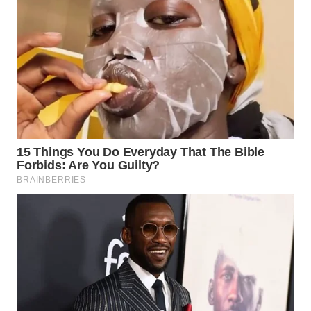
WN
KALTARA
WN
KALSEL
WN
KALTIM
WN
SULSEL
WN
GORONTALO
WN
SULUT