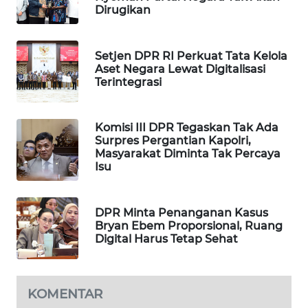
Dirugikan
WAHANA
DESA
WISATA
Setjen DPR RI Perkuat Tata Kelola
Aset Negara Lewat Digitalisasi
LAPAK
Terintegrasi
WAHANA
Komisi III DPR Tegaskan Tak Ada
Wahana
Surpres Pergantian Kapolri,
Network
Masyarakat Diminta Tak Percaya
Isu
KONSUMEN
LISTRIK
DPR Minta Penanganan Kasus
Bryan Ebem Proporsional, Ruang
MASYARAKAT
Digital Harus Tetap Sehat
KELISTRIKAN
WALINKI
KOMENTAR
ID