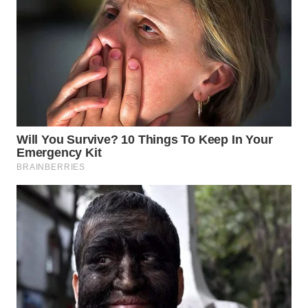
WN
NATUNA
WN
BINTAN
WN
MANDALIKA
WN
LIKUPANG
WN
LABUANBAJO
WN
BORNEO