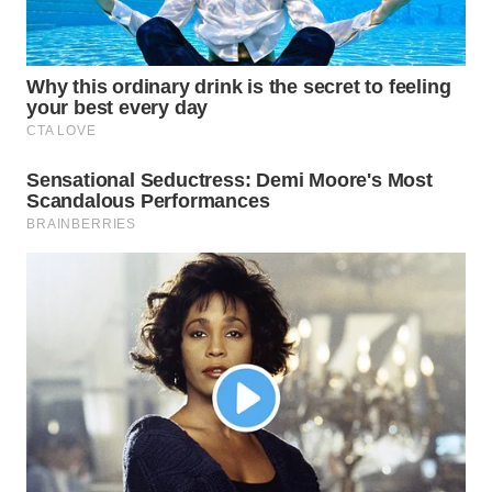
WN
SUMEDANG
WN
CIANJUR
WN
KEPULAUAN
SERIBU
WN
TANGERANG
WN
BINJAI
WN
CIREBON