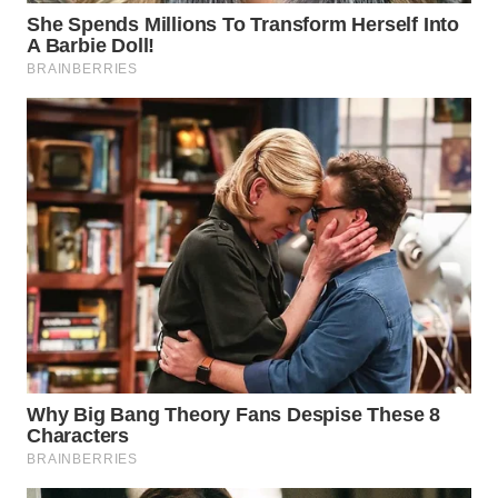
WN
TAPANULI
SELATAN
WN
TANJUNG
LESUNG
WN
KARO
WN
SIMALUNGUN
WN
LABUHANBATU
WN