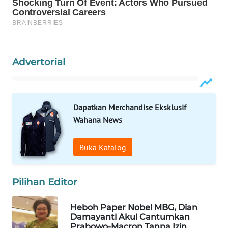
WAHANA
LISTRIK
WAHANA
Advertorial
TRAVEL
WAHANA
TV
Dapatkan Merchandise Eksklusif
Wahana News
WAHANANEWS
ID
Buka Katalog
WAHANANEWS
CO ID
Pilihan Editor
WAHANANEWS
Heboh Paper Nobel MBG, Dian
NET
Damayanti Akui Cantumkan
Prabowo-Macron Tanpa Izin