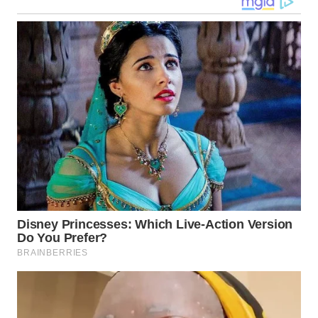
WN
NUSANTARA
WN
JOGJA
WN
JATIM
WN
BALI
WN
KALBAR
WN
KALTENG