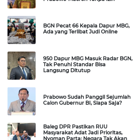
WAHANA
SPORT
BGN Pecat 66 Kepala Dapur MBG,
WAHANA
Ada yang Terlibat Judi Online
UMKM
WAHANA
950 Dapur MBG Masuk Radar BGN,
SELEB
Tak Penuhi Standar Bisa
Langsung Ditutup
WAHANA
PERSONA
Prabowo Sudah Panggil Sejumlah
WAHANA
Calon Gubernur BI, Siapa Saja?
OTOMOTIF
WAHANA
Baleg DPR Pastikan RUU
HEALTH
Masyarakat Adat Jadi Prioritas,
Nyoman Parta: Negara Tak Akan