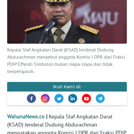
SAINS-TEKNO
KESEHATAN
INTERNASIONAL
Kepala Staf Angkatan Darat (KSAD) Jenderal Dudung
SERBA-SERBI
Abdurachman menyebut anggota Komisi I DPR dari Fraksi
PDIP Effendi Simbolon bukan siapa-siapa dan tidak
PENDIDIKAN
berpengaruh.
OLAHRAGA
Ikuti Kami di:
OPINI
WahanaNews.co
|
Kepala Staf Angkatan Darat
EDITORIAL
(KSAD) Jenderal Dudung Abdurachman
mengatakan anggota Komisi I DPR dari Fraksi PDIP