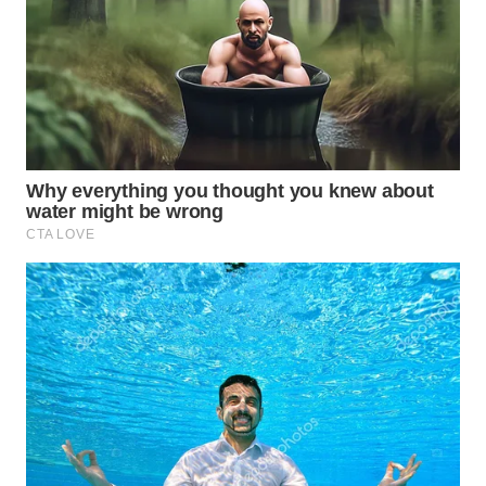
WN
BOGOR
WN
DEPOK
WN
TAPANULI
UTARA
WN
SAMOSIR
WN
PADANG
LAWAS