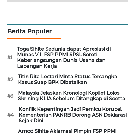
MAWAKA
ID
Berita Populer
MARTABAT
NET
Toga Sihite Sedunia dapat Apresiasi di
Munas VIII FSP PPMI SPSI, Soroti
PLN
#1
Keberlangsungan Dunia Usaha dan
WATCH
Lapangan Kerja
Titin Rita Lestari Minta Status Tersangka
MKLI
#2
Kasus Suap BPK Dibatalkan
Malaysia Jelaskan Kronologi Kopilot Lolos
LPKKI
#3
Skrining KLIA Sebelum Ditangkap di Soetta
LKKI
Konflik Kepentingan Jadi Pemicu Korupsi,
#4
Kementerian PANRB Dorong ASN Deklarasi
Sejak Dini
KOPEKLIN
Arnod Sihite Aklamasi Pimpin FSP PPMI