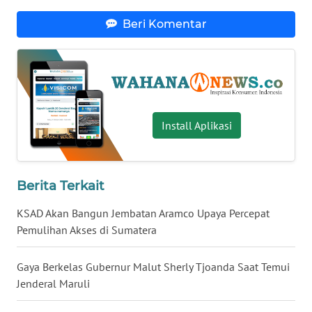
WN
Beri Komentar
SERAMBI
WN
JAMBI
Install Aplikasi
WN
SULTRA
WN
Berita Terkait
NTB
KSAD Akan Bangun Jembatan Aramco Upaya Percepat
Pemulihan Akses di Sumatera
WN
SULTENG
Gaya Berkelas Gubernur Malut Sherly Tjoanda Saat Temui
WN
Jenderal Maruli
SULBAR