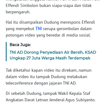
Informasi
Effendi Simbolon bukan siapa-siapa dan tidak
berpengaruh.
INDEKS
BERITA
Hal itu disampaikan Dudung merespons Effendi
yang menyebut
TNI
serupa gerombolan dalam
KONTAK
potongan video yang beredar di media sosial.
KAMI
Baca Juga:
INFO
TNI AD Dorong Penyediaan Air Bersih, KSAD
IKLAN
Ungkap 27 Juta Warga Masih Terdampak
TENTANG
Tak diketahui kapan video itu direkam, namun
KAMI
dalam video itu tampak Dudung melakukan
teleconference dengan jajaran TNI AD.
PEDOMAN
MEDIA
Di sebelah Dudung, tampak Wakil Kepala Staf
SIBER
Angkatan Darat Letnan Jenderal Agus Subiyanto.
REDAKSI