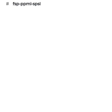
#
fsp-ppmi-spsi
SIBARAGAS
NEWS
METRO
SIANTAR
NEWS
METRO
MEDAN
NEWS
METRO
JAKARTA
NEWS
KRT
NEWS