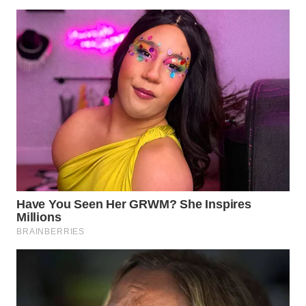
WN
PRIANGAN
TIMUR
WN
SEMARANG
WN
SOLO
WN
BOROBUDUR
WN
MADURA
WN
SURABAYA