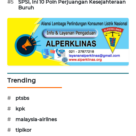
#5
SPSI, Ini 10 Poin Perjuangan Kesejahteraan
PORTAL
Buruh
KONSUMEN
FORWAMKI
ALPERKLINAS
FORJASIDA
TAMBANG
Trending
NEWS
#
ptsbs
SITUNGIR
NEWS
#
kpk
#
malaysia-airlines
SIDIKALANG
NEWS
#
tipikor