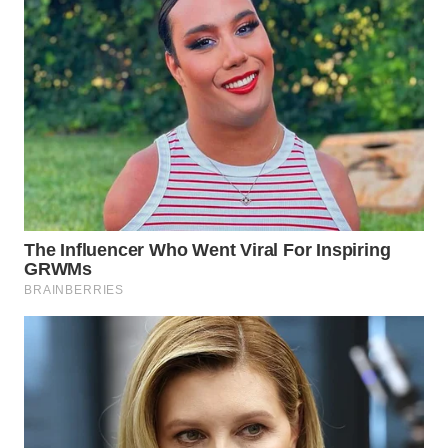
WN
NATUNA
WN
BINTAN
WN
MANDALIKA
WN
LIKUPANG
WN
LABUANBAJO
WN
BORNEO