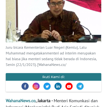
SAINS-TEKNO
KESEHATAN
INTERNASIONAL
SERBA-SERBI
Juru bicara Kementerian Luar Negeri (Kemlu), Lalu
Muhammad mengatakanmenteri ad interim merupakan
PENDIDIKAN
hal biasa jika menteri sedang tidak berada di Indonesia,
Senin (22/1/2023). [WahanaNews.co/
OLAHRAGA
Ikuti Kami di:
OPINI
EDITORIAL
WahanaNews.co
, Jakarta -
Menteri Komunkasi dan