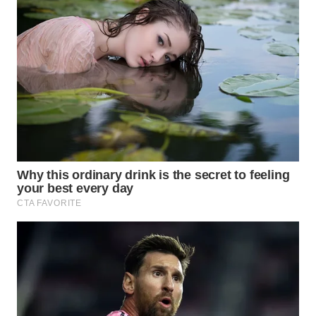
WN
KALTARA
WN
KALSEL
WN
KALTIM
WN
SULSEL
WN
GORONTALO
WN
SULUT