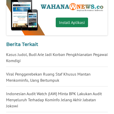
WN
BABEL
Install Aplikasi
WN
SUMBAR
Berita Terkait
WN
SUMSEL
Kasus Judol, Budi Arie Jadi Korban Pengkhianatan Pegawai
Komdigi
WN
BENGKULU
Viral Penggerebekan Ruang Staf Khusus Mantan
Menkominfo, Uang Bertumpuk
WN
LAMPUNG
Indonesian Audit Watch (IAW) Minta BPK Lakukan Audit
Menyeluruh Terhadap Kominfo Jelang Akhir Jabatan
WN
Jokowi
JATENG