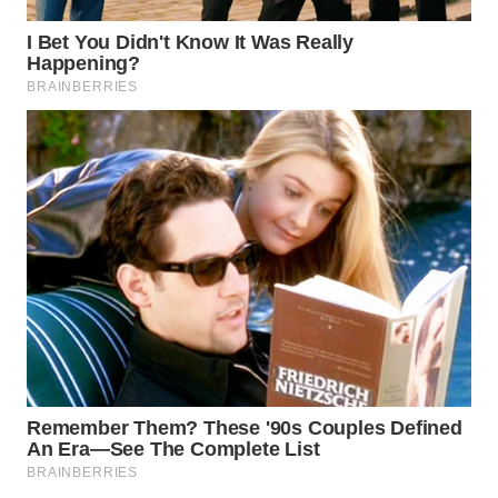
WAHANA
LISTRIK
WAHANA
TRAVEL
WAHANA
TV
WAHANANEWS
ID
WAHANANEWS
CO ID
WAHANANEWS
NET