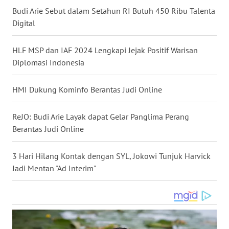
Budi Arie Sebut dalam Setahun RI Butuh 450 Ribu Talenta
WN
Digital
NUSANTARA
HLF MSP dan IAF 2024 Lengkapi Jejak Positif Warisan
WN
JOGJA
Diplomasi Indonesia
WN
HMI Dukung Kominfo Berantas Judi Online
JATIM
ReJO: Budi Arie Layak dapat Gelar Panglima Perang
WN
Berantas Judi Online
BALI
3 Hari Hilang Kontak dengan SYL, Jokowi Tunjuk Harvick
WN
Jadi Mentan "Ad Interim"
KALBAR
WN
KALTENG