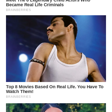
WN
PRIANGAN
TIMUR
WN
SEMARANG
WN
SOLO
WN
BOROBUDUR
WN
MADURA
WN
SURABAYA