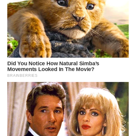
WN
BOGOR
WN
DEPOK
WN
TAPANULI
UTARA
WN
SAMOSIR
WN
PADANG
LAWAS