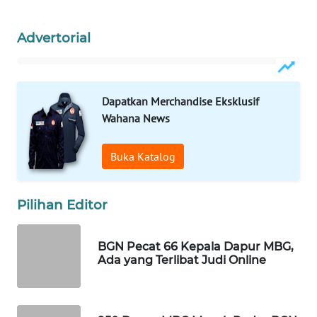
WAHANA
SPORT
Advertorial
WAHANA
UMKM
Dapatkan Merchandise Eksklusif
Wahana News
WAHANA
SELEB
Buka Katalog
WAHANA
PERSONA
Pilihan Editor
WAHANA
OTOMOTIF
BGN Pecat 66 Kepala Dapur MBG,
Ada yang Terlibat Judi Online
WAHANA
HEALTH