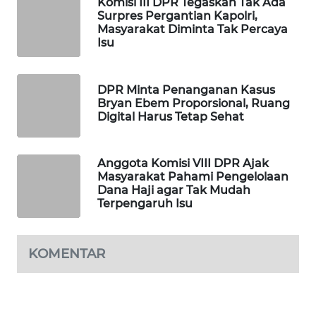
Komisi III DPR Tegaskan Tak Ada
Surpres Pergantian Kapolri,
MAWAKA
Masyarakat Diminta Tak Percaya
ID
Isu
MARTABAT
DPR Minta Penanganan Kasus
NET
Bryan Ebem Proporsional, Ruang
Digital Harus Tetap Sehat
PLN
WATCH
Anggota Komisi VIII DPR Ajak
Masyarakat Pahami Pengelolaan
MKLI
Dana Haji agar Tak Mudah
Terpengaruh Isu
LPKKI
KOMENTAR
LKKI
KOPEKLIN