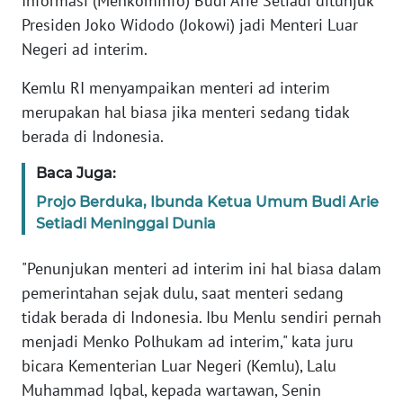
Informasi (Menkominfo) Budi Arie Setiadi ditunjuk
Informasi
Presiden Joko Widodo (Jokowi) jadi Menteri Luar
INDEKS
Negeri ad interim.
BERITA
Kemlu RI menyampaikan menteri ad interim
merupakan hal biasa jika menteri sedang tidak
KONTAK
KAMI
berada di Indonesia.
Baca Juga:
INFO
IKLAN
Projo Berduka, Ibunda Ketua Umum Budi Arie
Setiadi Meninggal Dunia
TENTANG
KAMI
"Penunjukan menteri ad interim ini hal biasa dalam
pemerintahan sejak dulu, saat menteri sedang
PEDOMAN
tidak berada di Indonesia. Ibu Menlu sendiri pernah
MEDIA
menjadi Menko Polhukam ad interim," kata juru
SIBER
bicara Kementerian Luar Negeri (Kemlu), Lalu
Muhammad Iqbal, kepada wartawan, Senin
REDAKSI