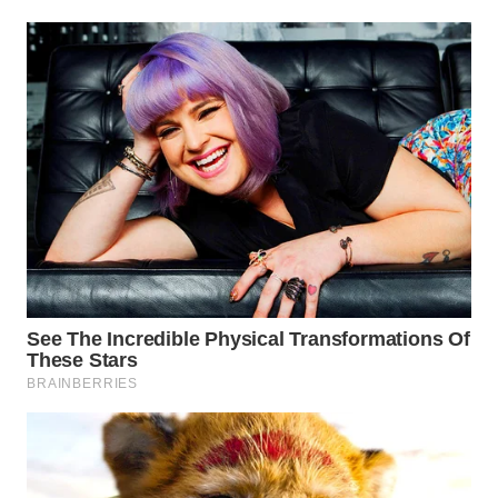
TAPANULI
TENGAH
WN DELI
SERDANG
WN
TEBING
TINGGI
WN
PAKPAK
WN
KARAWANG
WN
BEKASI