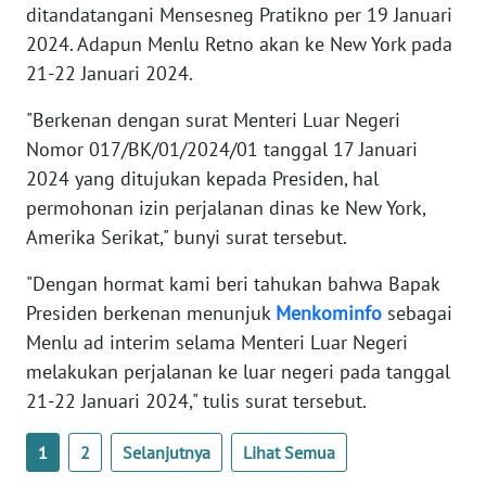
ditandatangani Mensesneg Pratikno per 19 Januari
WN
BANTEN
2024. Adapun Menlu Retno akan ke New York pada
21-22 Januari 2024.
WN
"Berkenan dengan surat Menteri Luar Negeri
NTT
Nomor 017/BK/01/2024/01 tanggal 17 Januari
2024 yang ditujukan kepada Presiden, hal
WN
KEPRI
permohonan izin perjalanan dinas ke New York,
Amerika Serikat," bunyi surat tersebut.
WN
"Dengan hormat kami beri tahukan bahwa Bapak
PAPUA
Presiden berkenan menunjuk
Menkominfo
sebagai
WN
Menlu ad interim selama Menteri Luar Negeri
PAPUA
melakukan perjalanan ke luar negeri pada tanggal
BARAT
21-22 Januari 2024," tulis surat tersebut.
WN
1
2
Selanjutnya
Lihat Semua
RIAU