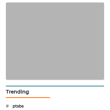
SIBARAGAS
NEWS
METRO
SIANTAR
NEWS
METRO
MEDAN
NEWS
METRO
JAKARTA
NEWS
Trending
KRT
NEWS
#
ptsbs