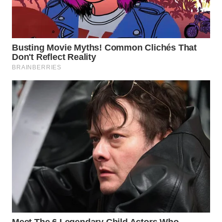
WN
INDRAMAYU
WN
KUNINGAN
WN
MAJALENGKA
WN
SUBANG
WN
SUKABUMI
WN
PURWAKARTA