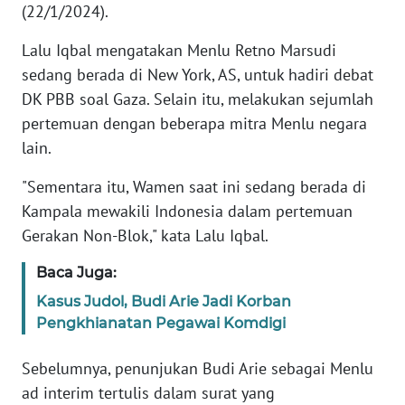
(22/1/2024).
KARIR
Lalu Iqbal mengatakan Menlu Retno Marsudi
sedang berada di New York, AS, untuk hadiri debat
DISCLAIMER
DK PBB soal Gaza. Selain itu, melakukan sejumlah
pertemuan dengan beberapa mitra Menlu negara
Wahana
lain.
News
Regional
"Sementara itu, Wamen saat ini sedang berada di
Kampala mewakili Indonesia dalam pertemuan
WN
Gerakan Non-Blok," kata Lalu Iqbal.
SUMUT
Baca Juga:
WN
Kasus Judol, Budi Arie Jadi Korban
JAKARTA
Pengkhianatan Pegawai Komdigi
WN
Sebelumnya, penunjukan Budi Arie sebagai Menlu
JABAR
ad interim tertulis dalam surat yang