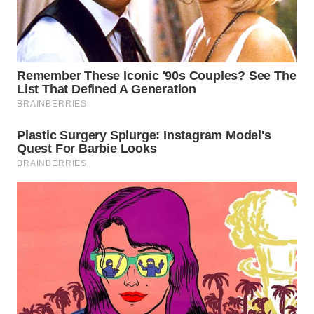
WN
SUMEDANG
WN
CIANJUR
WN
KEPULAUAN
SERIBU
WN
TANGERANG
WN
BINJAI
WN
CIREBON