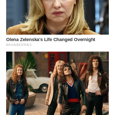
Wahana
Media
Group
WAHANA
NEWS
WAHANA
TANI
WAHANA
ADVOKAT
WAHANA
INFRASTRUKTUR
WAHANA
KONSUMEN