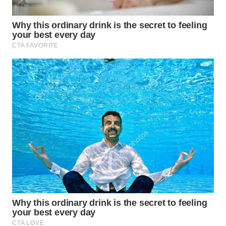
WN
TAPANULI
SELATAN
WN
TANJUNG
LESUNG
WN
KARO
WN
SIMALUNGUN
WN
LABUHANBATU
WN