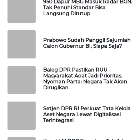
950 Dapur MBG Masuk Radar BGN,
WAHANA
Tak Penuhi Standar Bisa
DESA
Langsung Ditutup
WISATA
LAPAK
Prabowo Sudah Panggil Sejumlah
WAHANA
Calon Gubernur BI, Siapa Saja?
Wahana
Network
Baleg DPR Pastikan RUU
Masyarakat Adat Jadi Prioritas,
KONSUMEN
Nyoman Parta: Negara Tak Akan
Dirugikan
LISTRIK
MASYARAKAT
Setjen DPR RI Perkuat Tata Kelola
KELISTRIKAN
Aset Negara Lewat Digitalisasi
Terintegrasi
WALINKI
ID