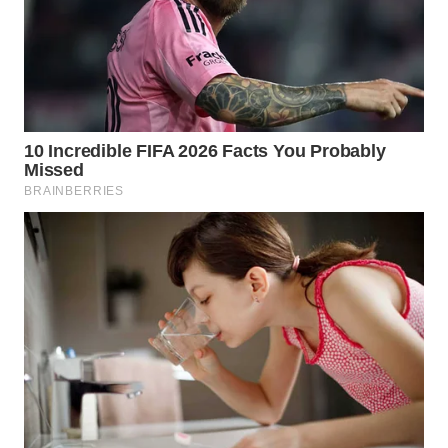
WN
MALUKU
WN
MALUT
WN
DAIRI
WN
DANAU
TOBA
WN
NIAS
WN
LANGKAT