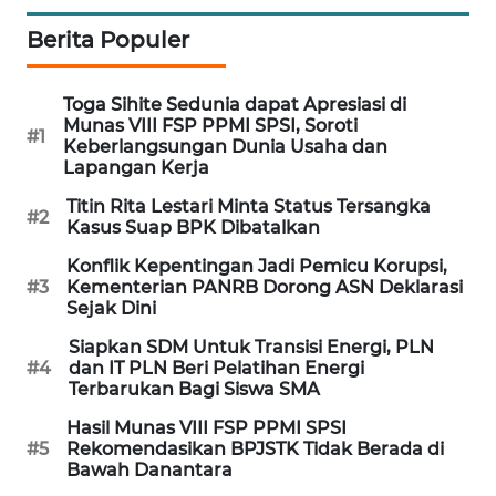
PORTAL
Berita Populer
KONSUMEN
FORWAMKI
Toga Sihite Sedunia dapat Apresiasi di
Munas VIII FSP PPMI SPSI, Soroti
#1
Keberlangsungan Dunia Usaha dan
ALPERKLINAS
Lapangan Kerja
Titin Rita Lestari Minta Status Tersangka
#2
FORJASIDA
Kasus Suap BPK Dibatalkan
Konflik Kepentingan Jadi Pemicu Korupsi,
TAMBANG
#3
Kementerian PANRB Dorong ASN Deklarasi
NEWS
Sejak Dini
Siapkan SDM Untuk Transisi Energi, PLN
SITUNGIR
#4
dan IT PLN Beri Pelatihan Energi
NEWS
Terbarukan Bagi Siswa SMA
Hasil Munas VIII FSP PPMI SPSI
SIDIKALANG
#5
Rekomendasikan BPJSTK Tidak Berada di
NEWS
Bawah Danantara