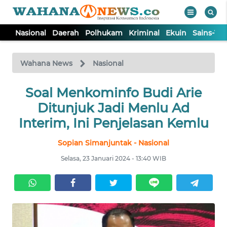
Nasional
Daerah
Polhukam
Kriminal
Ekuin
Sains-Te
WAHANA
Tutup
TV
Wahana News
Nasional
NASIONAL
Soal Menkominfo Budi Arie
Ditunjuk Jadi Menlu Ad
DAERAH
Interim, Ini Penjelasan Kemlu
Sopian Simanjuntak - Nasional
POLHUKAM
Selasa, 23 Januari 2024 - 13:40 WIB
KRIMINAL
EKUIN