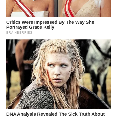
WN
MALUKU
WN
MALUT
WN
DAIRI
WN
DANAU
TOBA
WN
NIAS
WN
LANGKAT