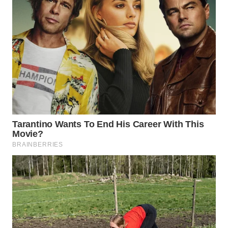
TAPANULI
TENGAH
WN DELI
SERDANG
WN
TEBING
TINGGI
WN
PAKPAK
WN
KARAWANG
WN
BEKASI