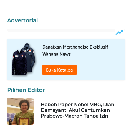
WAHANA
LISTRIK
Advertorial
WAHANA
TRAVEL
Dapatkan Merchandise Eksklusif
WAHANA
Wahana News
TV
Buka Katalog
WAHANANEWS
ID
Pilihan Editor
WAHANANEWS
CO ID
Heboh Paper Nobel MBG, Dian
Damayanti Akui Cantumkan
Prabowo-Macron Tanpa Izin
WAHANANEWS
NET