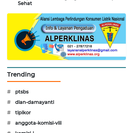
Sehat
PORTAL
KONSUMEN
FORWAMKI
ALPERKLINAS
FORJASIDA
Trending
TAMBANG
NEWS
#
ptsbs
SITUNGIR
#
dian-damayanti
NEWS
#
tipikor
SIDIKALANG
#
anggota-komisi-viii
NEWS