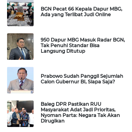
WAHANA
BGN Pecat 66 Kepala Dapur MBG,
SPORT
Ada yang Terlibat Judi Online
WAHANA
UMKM
950 Dapur MBG Masuk Radar BGN,
Tak Penuhi Standar Bisa
Langsung Ditutup
WAHANA
SELEB
WAHANA
Prabowo Sudah Panggil Sejumlah
PERSONA
Calon Gubernur BI, Siapa Saja?
WAHANA
OTOMOTIF
Baleg DPR Pastikan RUU
Masyarakat Adat Jadi Prioritas,
Nyoman Parta: Negara Tak Akan
WAHANA
Dirugikan
HEALTH