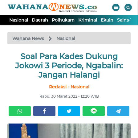
Nasional
Daerah
Polhukam
Kriminal
Ekuin
Sains-Te
WAHANA
Tutup
TV
Wahana News
Nasional
NASIONAL
Soal Para Kades Dukung
Jokowi 3 Periode, Ngabalin:
DAERAH
Jangan Halangi
Redaksi - Nasional
POLHUKAM
Rabu, 30 Maret 2022 - 12:20 WIB
KRIMINAL
EKUIN