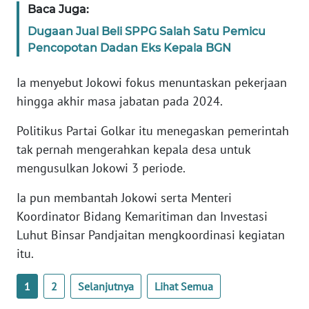
Baca Juga:
Dugaan Jual Beli SPPG Salah Satu Pemicu
KARIR
Pencopotan Dadan Eks Kepala BGN
DISCLAIMER
Ia menyebut Jokowi fokus menuntaskan pekerjaan
hingga akhir masa jabatan pada 2024.
Wahana
News
Politikus Partai Golkar itu menegaskan pemerintah
Regional
tak pernah mengerahkan kepala desa untuk
mengusulkan Jokowi 3 periode.
WN
SUMUT
Ia pun membantah Jokowi serta Menteri
Koordinator Bidang Kemaritiman dan Investasi
WN
JAKARTA
Luhut Binsar Pandjaitan mengkoordinasi kegiatan
itu.
WN
JABAR
1
2
Selanjutnya
Lihat Semua