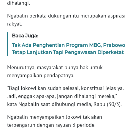
Informasi
dihalangi.
Ngabalin berkata dukungan itu merupakan aspirasi
INDEKS
BERITA
rakyat.
Baca Juga:
KONTAK
KAMI
Tak Ada Penghentian Program MBG, Prabowo
Tetap Lanjutkan Tapi Pengawasan Diperketat
INFO
IKLAN
Menurutnya, masyarakat punya hak untuk
menyampaikan pendapatnya.
TENTANG
KAMI
"Bagi Jokowi kan sudah selesai, konstitusi jelas ya.
Jadi, enggak apa-apa, jangan dihalangi mereka,"
PEDOMAN
kata Ngabalin saat dihubungi media, Rabu (30/3).
MEDIA
SIBER
Ngabalin menyampaikan Jokowi tak akan
terpengaruh dengan rayuan 3 periode.
REDAKSI