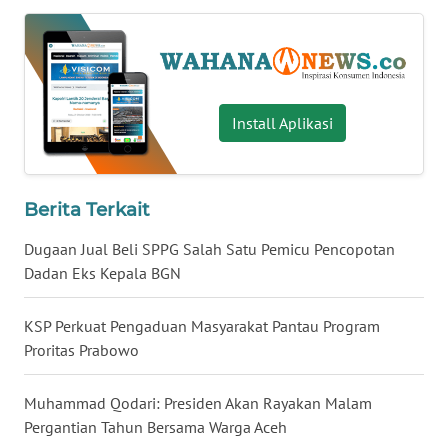
WN
SERAMBI
WN
Install Aplikasi
JAMBI
WN
SULTRA
Berita Terkait
Dugaan Jual Beli SPPG Salah Satu Pemicu Pencopotan
WN
Dadan Eks Kepala BGN
NTB
KSP Perkuat Pengaduan Masyarakat Pantau Program
WN
Proritas Prabowo
SULTENG
Muhammad Qodari: Presiden Akan Rayakan Malam
WN
SULBAR
Pergantian Tahun Bersama Warga Aceh