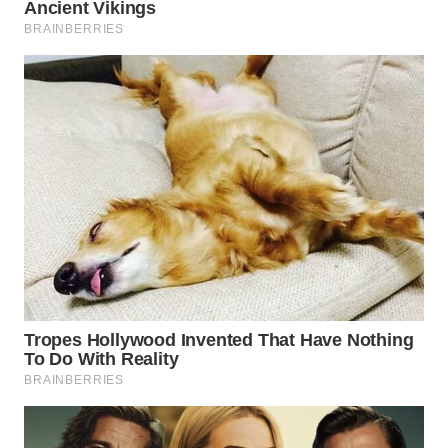
WN
TAPANULI
SELATAN
WN
TANJUNG
LESUNG
WN
KARO
WN
SIMALUNGUN
WN
LABUHANBATU
WN