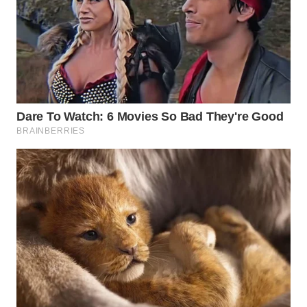
WN
NATUNA
WN
BINTAN
WN
MANDALIKA
WN
LIKUPANG
WN
LABUANBAJO
WN
BORNEO