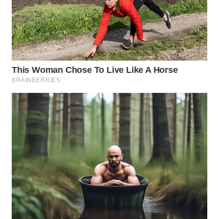
WN
BOGOR
WN
DEPOK
WN
TAPANULI
UTARA
WN
SAMOSIR
WN
PADANG
LAWAS