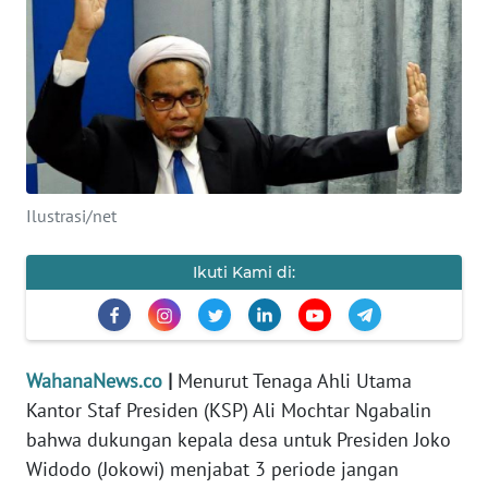
SAINS-TEKNO
KESEHATAN
INTERNASIONAL
SERBA-SERBI
Ilustrasi/net
PENDIDIKAN
Ikuti Kami di:
OLAHRAGA
OPINI
WahanaNews.co
|
Menurut Tenaga Ahli Utama
Kantor Staf Presiden (KSP) Ali Mochtar Ngabalin
EDITORIAL
bahwa dukungan kepala desa untuk Presiden Joko
Widodo (Jokowi) menjabat 3 periode jangan