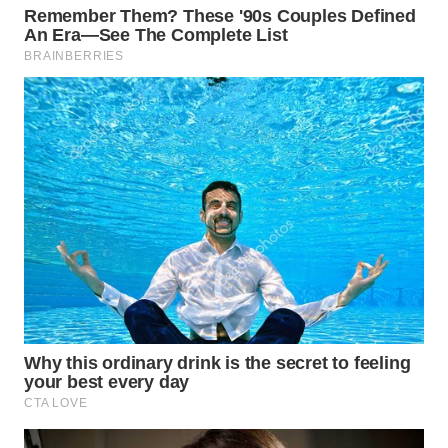
WN
INDRAMAYU
WN
KUNINGAN
WN
MAJALENGKA
WN
SUBANG
WN
SUKABUMI
WN
PURWAKARTA