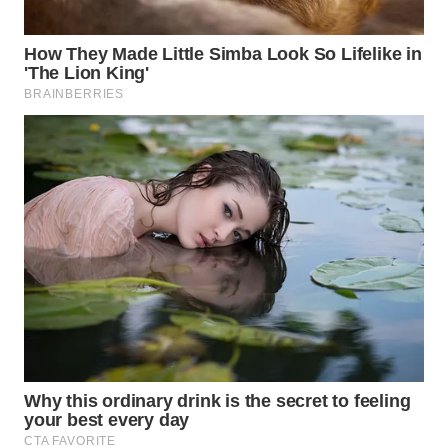
Wahana
Media
Group
WAHANA
NEWS
WAHANA
TANI
WAHANA
ADVOKAT
WAHANA
INFRASTRUKTUR
WAHANA
KONSUMEN