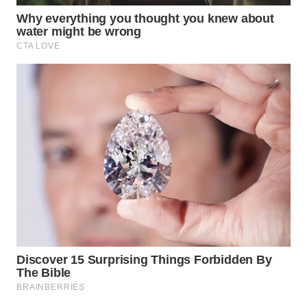
WN
SUMEDANG
WN
CIANJUR
WN
KEPULAUAN
SERIBU
WN
TANGERANG
WN
BINJAI
WN
CIREBON