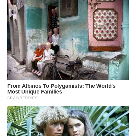
WN
NUSANTARA
WN
JOGJA
WN
JATIM
WN
BALI
WN
KALBAR
WN
KALTENG