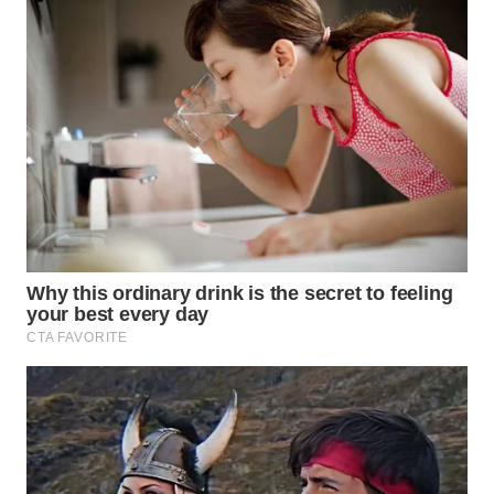
WN
PRIANGAN
TIMUR
WN
SEMARANG
WN
SOLO
WN
BOROBUDUR
WN
MADURA
WN
SURABAYA