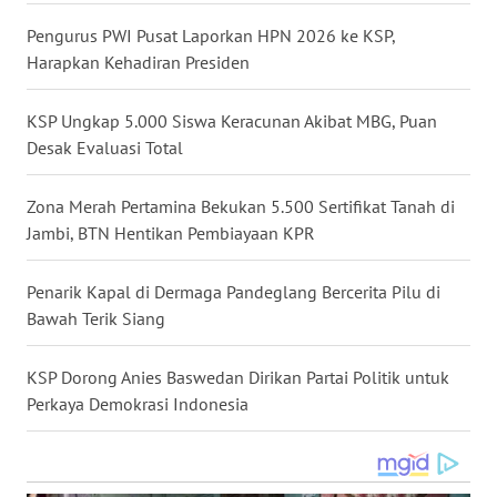
WN
Pengurus PWI Pusat Laporkan HPN 2026 ke KSP,
BABEL
Harapkan Kehadiran Presiden
WN
KSP Ungkap 5.000 Siswa Keracunan Akibat MBG, Puan
SUMBAR
Desak Evaluasi Total
WN
Zona Merah Pertamina Bekukan 5.500 Sertifikat Tanah di
SUMSEL
Jambi, BTN Hentikan Pembiayaan KPR
WN
Penarik Kapal di Dermaga Pandeglang Bercerita Pilu di
BENGKULU
Bawah Terik Siang
WN
KSP Dorong Anies Baswedan Dirikan Partai Politik untuk
LAMPUNG
Perkaya Demokrasi Indonesia
WN
JATENG