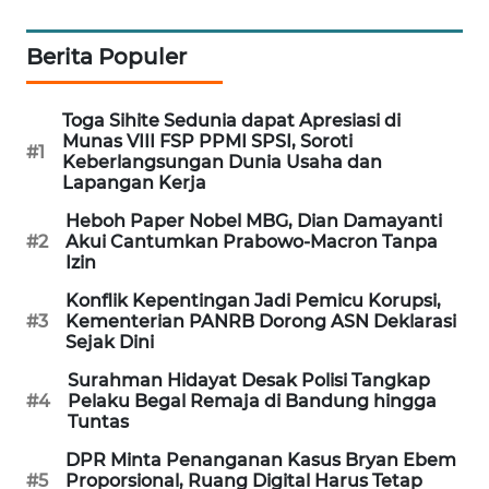
MAWAKA
Berita Populer
ID
MARTABAT
Toga Sihite Sedunia dapat Apresiasi di
NET
Munas VIII FSP PPMI SPSI, Soroti
#1
Keberlangsungan Dunia Usaha dan
Lapangan Kerja
PLN
Heboh Paper Nobel MBG, Dian Damayanti
WATCH
#2
Akui Cantumkan Prabowo-Macron Tanpa
Izin
MKLI
Konflik Kepentingan Jadi Pemicu Korupsi,
#3
Kementerian PANRB Dorong ASN Deklarasi
LPKKI
Sejak Dini
Surahman Hidayat Desak Polisi Tangkap
LKKI
#4
Pelaku Begal Remaja di Bandung hingga
Tuntas
KOPEKLIN
DPR Minta Penanganan Kasus Bryan Ebem
#5
Proporsional, Ruang Digital Harus Tetap