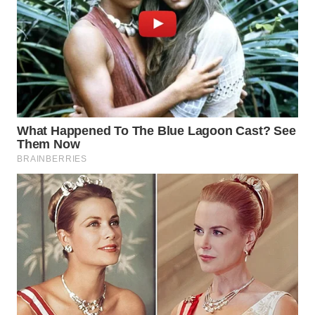
WN
KALTARA
WN
KALSEL
WN
KALTIM
WN
SULSEL
WN
GORONTALO
WN
SULUT