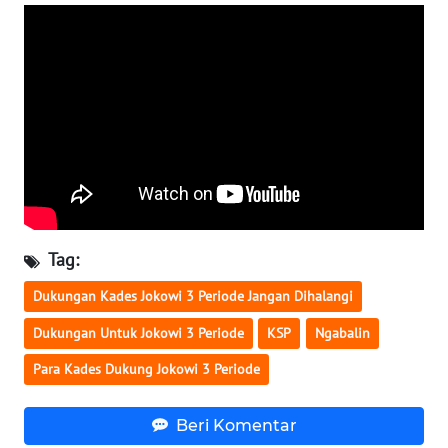
WN
BANTEN
WN
NTT
WN
KEPRI
WN
Tag:
PAPUA
Dukungan Kades Jokowi 3 Periode Jangan Dihalangi
WN
Dukungan Untuk Jokowi 3 Periode
KSP
Ngabalin
PAPUA
BARAT
Para Kades Dukung Jokowi 3 Periode
WN
Beri Komentar
RIAU