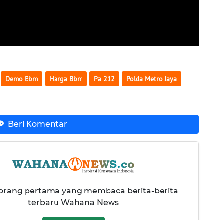
Demo Bbm
Harga Bbm
Pa 212
Polda Metro Jaya
Beri Komentar
 orang pertama yang membaca berita-berita
terbaru Wahana News