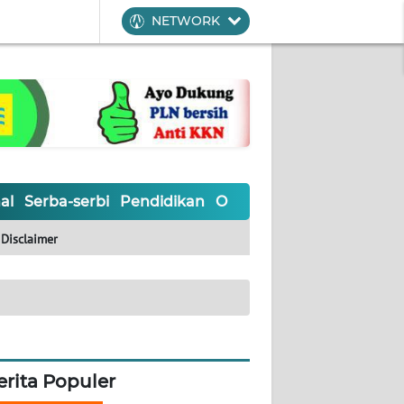
NETWORK
al
Serba-serbi
Pendidikan
Olahraga
Opini
Editoria
Disclaimer
erita Populer