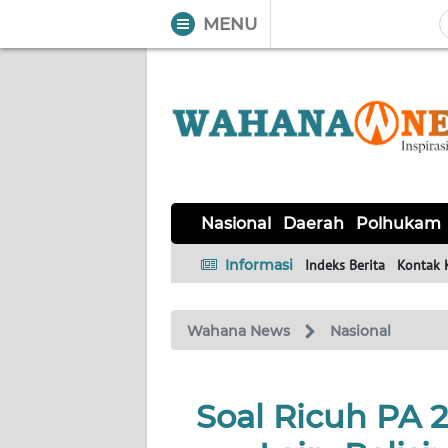
MENU
WAHANA
Tutup
TV
NASIONAL
DAERAH
POLHUKAM
KRIMINAL
EKUIN
SAINS-
KESEHATAN
INTERNASIONAL
Nasional
Daerah
Polhukam
TEKNO
Informasi
Indeks Berita
Kontak 
SERBA-
PENDIDIKAN
OLAHRAGA
OPINI
SERBI
Wahana News
Nasional
EDITORIAL
Soal Ricuh PA 
Informasi