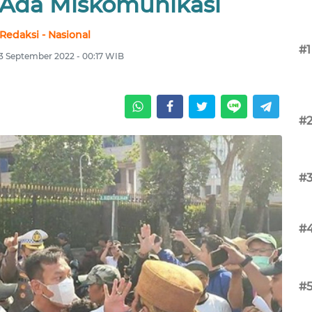
i: Ada Miskomunikasi
Redaksi - Nasional
#1
13 September 2022 - 00:17 WIB
#
#
#
#