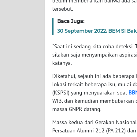
belum membenarkan bahwa ada sat
SERAMBI
tersebut.
WN
Baca Juga:
JAMBI
30 September 2022, BEM SI Bak
WN
"Saat ini sedang kita coba deteksi
SULTRA
silakan saja menyampaikan aspirasi
katanya.
WN
NTB
Diketahui, sejauh ini ada bebera
lokasi terkait beberapa isu, mulai 
WN
(KSPSI) yang menyuarakan soal
BB
SULTENG
WIB, dan kemudian membubarkan dir
massa GNPR datang.
WN
SULBAR
Massa kedua dari Gerakan Nasional 
Persatuan Alumni 212 (PA 212) dan 
WN