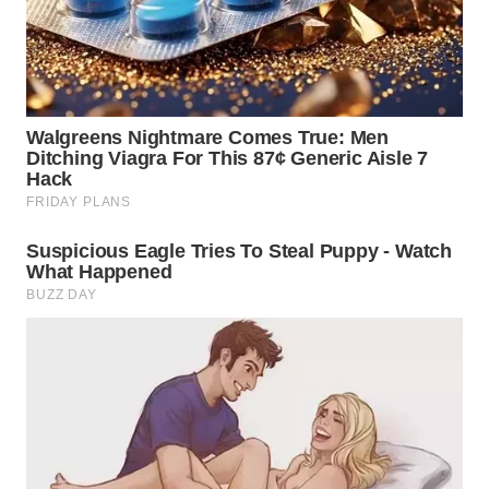
WN
KALTARA
WN
KALSEL
WN
KALTIM
WN
SULSEL
WN
GORONTALO
WN
SULUT