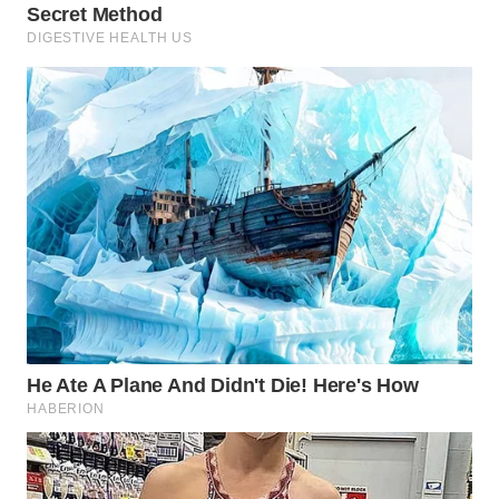
WN
INDRAMAYU
WN
KUNINGAN
WN
MAJALENGKA
WN
SUBANG
WN
SUKABUMI
WN
PURWAKARTA