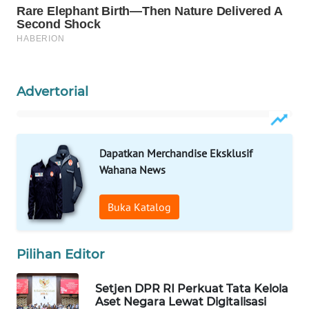
WAHANA
LISTRIK
WAHANA
TRAVEL
Advertorial
WAHANA
TV
Dapatkan Merchandise Eksklusif
Wahana News
WAHANANEWS
ID
Buka Katalog
WAHANANEWS
CO ID
Pilihan Editor
WAHANANEWS
Setjen DPR RI Perkuat Tata Kelola
NET
Aset Negara Lewat Digitalisasi