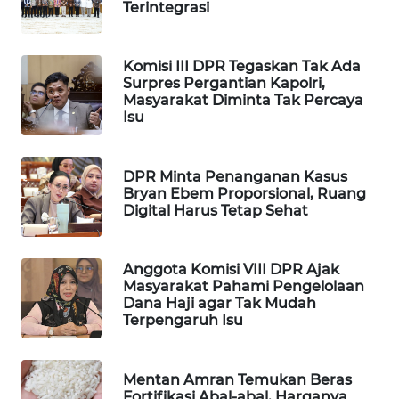
Terintegrasi
WAHANA
SPORT
Komisi III DPR Tegaskan Tak Ada
Surpres Pergantian Kapolri,
WAHANA
Masyarakat Diminta Tak Percaya
UMKM
Isu
WAHANA
SELEB
DPR Minta Penanganan Kasus
Bryan Ebem Proporsional, Ruang
Digital Harus Tetap Sehat
WAHANA
PERSONA
Anggota Komisi VIII DPR Ajak
WAHANA
Masyarakat Pahami Pengelolaan
Dana Haji agar Tak Mudah
OTOMOTIF
Terpengaruh Isu
WAHANA
HEALTH
Mentan Amran Temukan Beras
Fortifikasi Abal-abal, Harganya