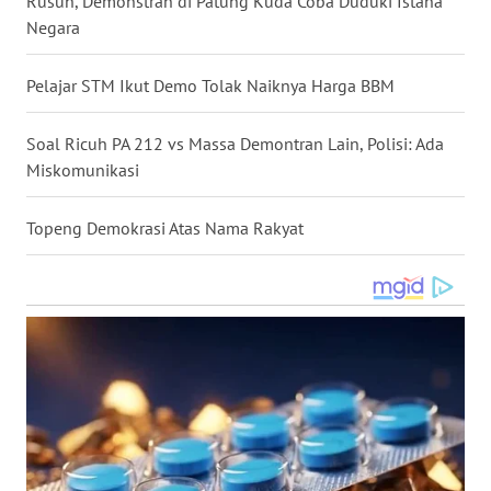
Rusuh, Demonstran di Patung Kuda Coba Duduki Istana
Negara
WN
NUSANTARA
Pelajar STM Ikut Demo Tolak Naiknya Harga BBM
WN
JOGJA
Soal Ricuh PA 212 vs Massa Demontran Lain, Polisi: Ada
Miskomunikasi
WN
JATIM
Topeng Demokrasi Atas Nama Rakyat
WN
BALI
WN
KALBAR
WN
KALTENG