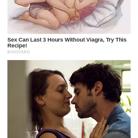
WN
MALUKU
WN
MALUT
WN
DAIRI
WN
DANAU
TOBA
WN
NIAS
WN
LANGKAT