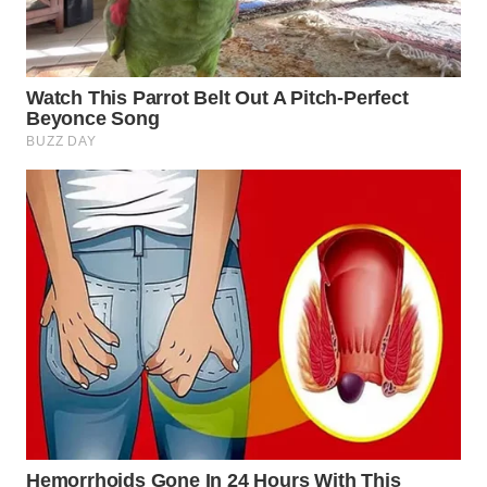
WN
SUMEDANG
WN
CIANJUR
WN
KEPULAUAN
SERIBU
WN
TANGERANG
WN
BINJAI
WN
CIREBON