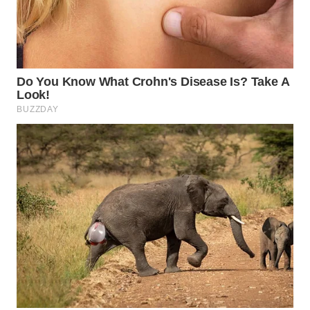
Wahana
Media
Group
WAHANA
NEWS
WAHANA
TANI
WAHANA
ADVOKAT
WAHANA
INFRASTRUKTUR
WAHANA
KONSUMEN