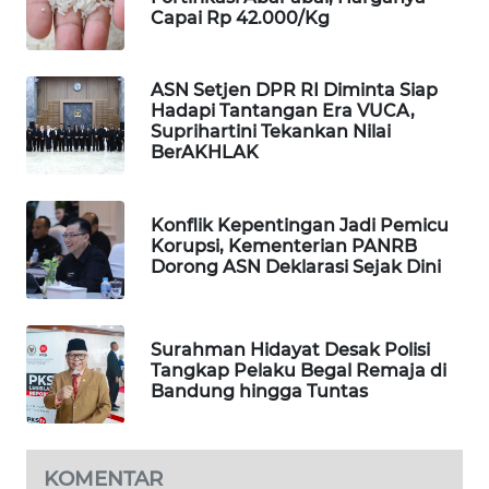
Capai Rp 42.000/Kg
WAHANA
DESA
WISATA
ASN Setjen DPR RI Diminta Siap
Hadapi Tantangan Era VUCA,
LAPAK
Suprihartini Tekankan Nilai
WAHANA
BerAKHLAK
Wahana
Konflik Kepentingan Jadi Pemicu
Network
Korupsi, Kementerian PANRB
Dorong ASN Deklarasi Sejak Dini
KONSUMEN
LISTRIK
Surahman Hidayat Desak Polisi
MASYARAKAT
Tangkap Pelaku Begal Remaja di
KELISTRIKAN
Bandung hingga Tuntas
WALINKI
ID
KOMENTAR