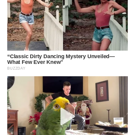
WN
BOGOR
WN
DEPOK
WN
TAPANULI
UTARA
WN
SAMOSIR
WN
PADANG
LAWAS