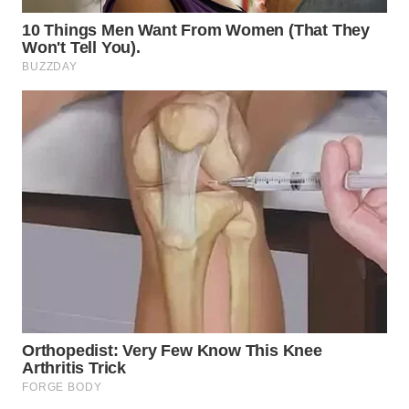
WN
TAPANULI
SELATAN
WN
TANJUNG
LESUNG
WN
KARO
WN
SIMALUNGUN
WN
LABUHANBATU
WN