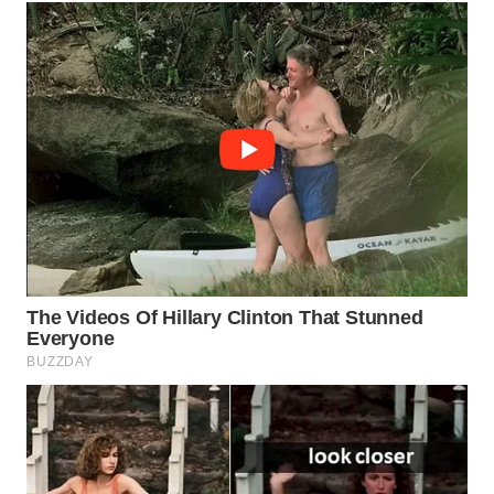
TAPANULI
TENGAH
WN DELI
SERDANG
WN
TEBING
TINGGI
WN
PAKPAK
WN
KARAWANG
WN
BEKASI