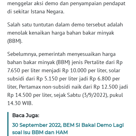
menggelar aksi demo dan penyampaian pendapat
di sekitar Istana Negara.
KARIR
Salah satu tuntutan dalam demo tersebut adalah
DISCLAIMER
menolak kenaikan harga bahan bakar minyak
(BBM).
Wahana
News
Sebelumnya, pemerintah menyesuaikan harga
Regional
bahan bakar minyak (BBM) jenis Pertalite dari Rp
7.650 per liter menjadi Rp 10.000 per liter, solar
WN
subsidi dari Rp 5.150 per liter jadi Rp 6.800 per
SUMUT
liter, Pertamax non-subsidi naik dari Rp 12.500 jadi
Rp 14.500 per liter, sejak Sabtu (3/9/2022), pukul
WN
14.30 WIB.
JAKARTA
Baca Juga:
WN
JABAR
30 September 2022, BEM SI Bakal Demo Lagi
soal Isu BBM dan HAM