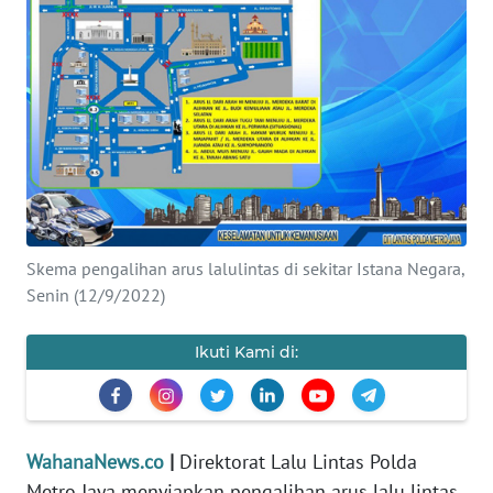
SAINS-TEKNO
KESEHATAN
INTERNASIONAL
SERBA-SERBI
PENDIDIKAN
Skema pengalihan arus lalulintas di sekitar Istana Negara,
Senin (12/9/2022)
OLAHRAGA
Ikuti Kami di:
OPINI
EDITORIAL
WahanaNews.co
|
Direktorat Lalu Lintas Polda
Metro Jaya menyiapkan pengalihan arus lalu lintas