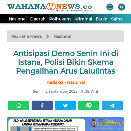
Nasional
Daerah
Polhukam
Kriminal
Ekuin
Sains-Te
WAHANA
Tutup
TV
Wahana News
Nasional
NASIONAL
Antisipasi Demo Senin Ini di
Istana, Polisi Bikin Skema
DAERAH
Pengalihan Arus Lalulintas
Redaksi - Nasional
POLHUKAM
Senin, 12 September 2022 - 01:38 WIB
KRIMINAL
EKUIN