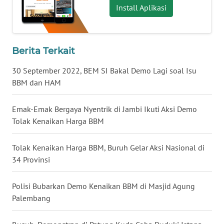
Install Aplikasi
WN
BABEL
Berita Terkait
WN
SUMBAR
30 September 2022, BEM SI Bakal Demo Lagi soal Isu
BBM dan HAM
WN
SUMSEL
Emak-Emak Bergaya Nyentrik di Jambi Ikuti Aksi Demo
Tolak Kenaikan Harga BBM
WN
BENGKULU
Tolak Kenaikan Harga BBM, Buruh Gelar Aksi Nasional di
34 Provinsi
WN
LAMPUNG
Polisi Bubarkan Demo Kenaikan BBM di Masjid Agung
Palembang
WN
JATENG