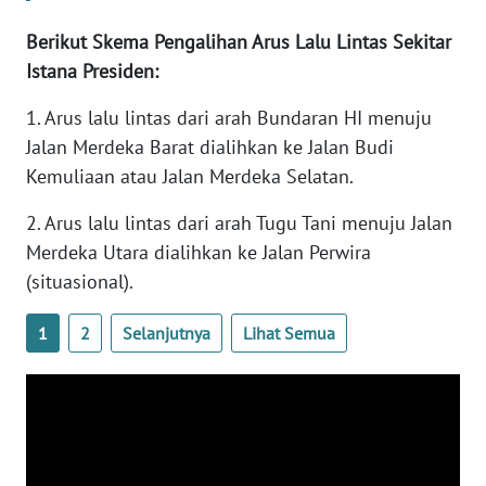
WN
Berikut Skema Pengalihan Arus Lalu Lintas Sekitar
BANTEN
Istana Presiden:
WN
1. Arus lalu lintas dari arah Bundaran HI menuju
NTT
Jalan Merdeka Barat dialihkan ke Jalan Budi
Kemuliaan atau Jalan Merdeka Selatan.
WN
KEPRI
2. Arus lalu lintas dari arah Tugu Tani menuju Jalan
Merdeka Utara dialihkan ke Jalan Perwira
WN
(situasional).
PAPUA
1
2
Selanjutnya
Lihat Semua
WN
PAPUA
BARAT
WN
RIAU