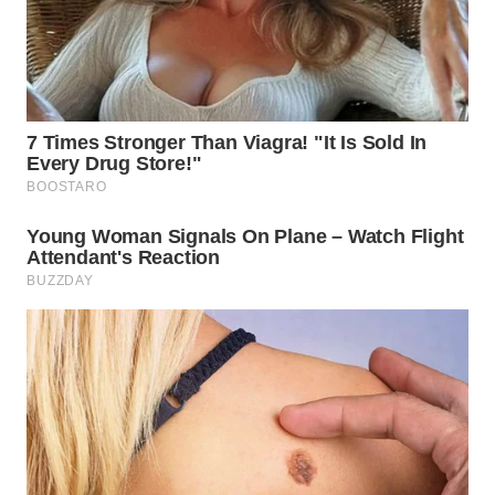
WN
NATUNA
WN
BINTAN
WN
MANDALIKA
WN
LIKUPANG
WN
LABUANBAJO
WN
BORNEO