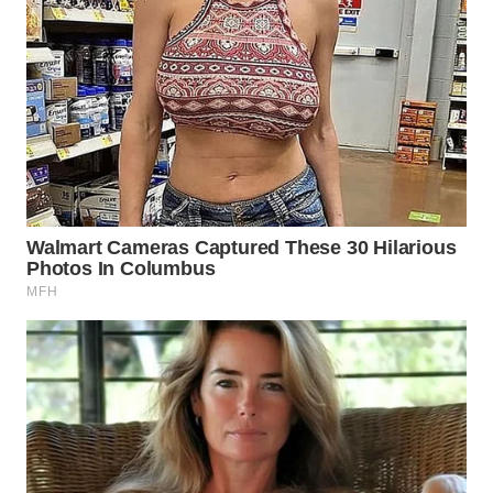
WN
PRIANGAN
TIMUR
WN
SEMARANG
WN
SOLO
WN
BOROBUDUR
WN
MADURA
WN
SURABAYA