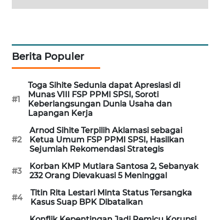
MAWAKA
ID
MARTABAT
Berita Populer
NET
Toga Sihite Sedunia dapat Apresiasi di
PLN
Munas VIII FSP PPMI SPSI, Soroti
#1
WATCH
Keberlangsungan Dunia Usaha dan
Lapangan Kerja
MKLI
Arnod Sihite Terpilih Aklamasi sebagai
#2
Ketua Umum FSP PPMI SPSI, Hasilkan
Sejumlah Rekomendasi Strategis
LPKKI
Korban KMP Mutiara Santosa 2, Sebanyak
#3
232 Orang Dievakuasi 5 Meninggal
LKKI
Titin Rita Lestari Minta Status Tersangka
#4
Kasus Suap BPK Dibatalkan
KOPEKLIN
Konflik Kepentingan Jadi Pemicu Korupsi,