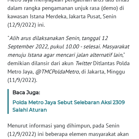
Informasi
dalam rangka pengamanan unjuk rasa (demo) di
kawasan Istana Merdeka, Jakarta Pusat, Senin
INDEKS
BERITA
(12/9/2022) ini.
"
Alih arus dilaksanakan Senin, tanggal 12
KONTAK
KAMI
September 2022, pukul 10.00 - selesai. Masyarakat
menuju Istana agar mencari jalan alternatif lain
,"
INFO
demikian dilansir dari akun
Twitter
Ditlantas Polda
IKLAN
Metro Jaya,
@TMCPoldaMetro
, di Jakarta, Minggu
(11/9/2022).
TENTANG
KAMI
Baca Juga:
Polda Metro Jaya Sebut Selebaran Aksi 2309
PEDOMAN
Salahi Aturan
MEDIA
SIBER
Menurut informasi yang dihimpun, pada Senin
(12/9/2022) ini beberapa elemen masyarakat akan
REDAKSI