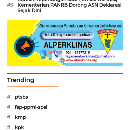
#5
Kementerian PANRB Dorong ASN Deklarasi
PORTAL
Sejak Dini
KONSUMEN
FORWAMKI
ALPERKLINAS
FORJASIDA
TAMBANG
Trending
NEWS
SITUNGIR
#
ptsbs
NEWS
#
fsp-ppmi-spsi
SIDIKALANG
#
kmp
NEWS
#
kpk