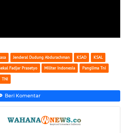
kasa
Jenderal Dudung Abdurachman
KSAD
KSAL
ekal Fadjar Prasetyo
Militer Indonesia
Panglima Tni
TNI
Beri Komentar