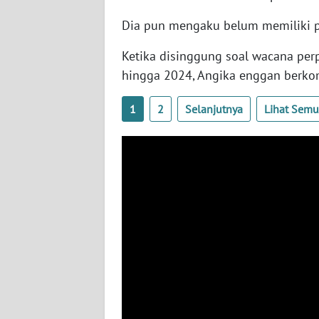
SERAMBI
Dia pun mengaku belum memiliki p
WN
Ketika disinggung soal wacana per
JAMBI
hingga 2024, Angika enggan berko
WN
1
2
Selanjutnya
Lihat Sem
SULTRA
WN
NTB
WN
SULTENG
WN
SULBAR
WN