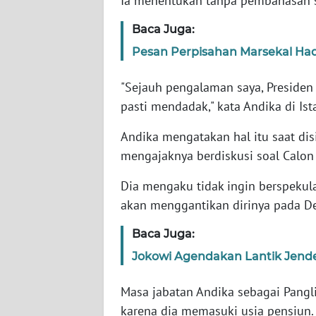
Ia menentukan tanpa pembahasan se
Baca Juga:
WN
NTT
Pesan Perpisahan Marsekal Had
"Sejauh pengalaman saya, Presiden 
WN
KEPRI
pasti mendadak," kata Andika di Ist
Andika mengatakan hal itu saat di
WN
mengajaknya berdiskusi soal Calo
PAPUA
Dia mengaku tidak ingin berspekul
WN
akan menggantikan dirinya pada D
PAPUA
BARAT
Baca Juga:
Jokowi Agendakan Lantik Jende
WN
RIAU
Masa jabatan Andika sebagai Pangli
karena dia memasuki usia pensiun.
WN