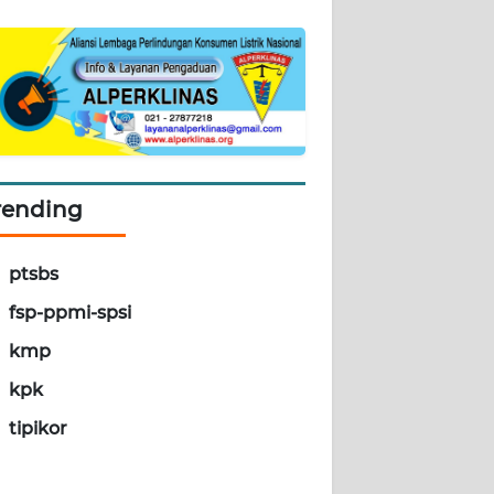
rending
ptsbs
fsp-ppmi-spsi
kmp
kpk
tipikor