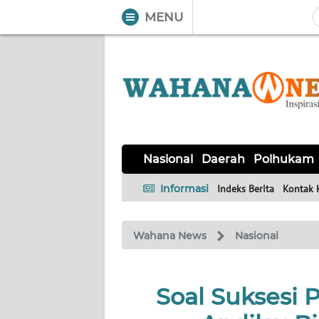
MENU
WAHANA
Tutup
TV
NASIONAL
DAERAH
POLHUKAM
KRIMINAL
EKUIN
SAINS-
KESEHATAN
INTERNASIONAL
Nasional
Daerah
Polhukam
TEKNO
Informasi
Indeks Berita
Kontak 
SERBA-
PENDIDIKAN
OLAHRAGA
OPINI
SERBI
Wahana News
Nasional
EDITORIAL
Soal Suksesi 
Informasi