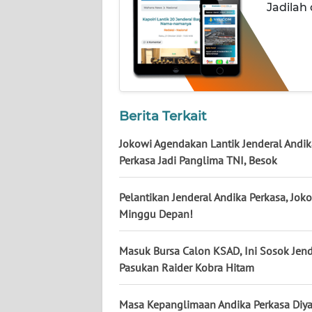
NUSANTARA
Jadilah
WN
JOGJA
WN
JATIM
Berita Terkait
Jokowi Agendakan Lantik Jenderal Andik
WN
BALI
Perkasa Jadi Panglima TNI, Besok
WN
Pelantikan Jenderal Andika Perkasa, Joko
KALBAR
Minggu Depan!
WN
Masuk Bursa Calon KSAD, Ini Sosok Jend
KALTENG
Pasukan Raider Kobra Hitam
WN
Masa Kepanglimaan Andika Perkasa Diya