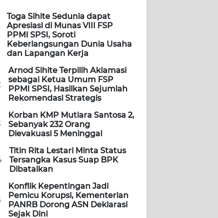
Toga Sihite Sedunia dapat
Apresiasi di Munas VIII FSP
PPMI SPSI, Soroti
Keberlangsungan Dunia Usaha
dan Lapangan Kerja
Arnod Sihite Terpilih Aklamasi
sebagai Ketua Umum FSP
2
PPMI SPSI, Hasilkan Sejumlah
Rekomendasi Strategis
Korban KMP Mutiara Santosa 2,
3
Sebanyak 232 Orang
Dievakuasi 5 Meninggal
Titin Rita Lestari Minta Status
4
Tersangka Kasus Suap BPK
Dibatalkan
Konflik Kepentingan Jadi
Pemicu Korupsi, Kementerian
5
PANRB Dorong ASN Deklarasi
Sejak Dini