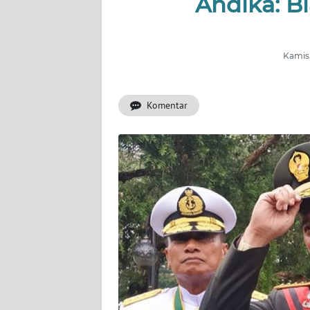
Andika: B
INDEKS
BERITA
Kamis,
KONTAK
KAMI
Komentar
INFO
IKLAN
TENTANG
KAMI
PEDOMAN
MEDIA
SIBER
REDAKSI