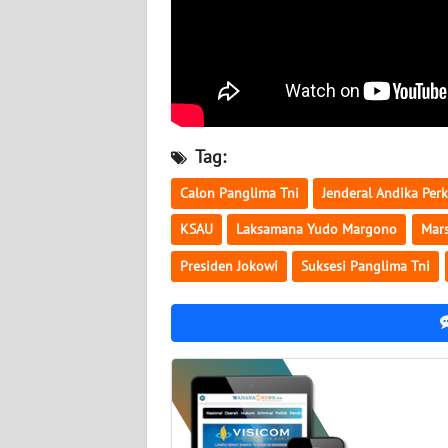
BABEL
WN
SUMBAR
WN
Tag:
SUMSEL
Calon Panglima Tni
Jenderal Andika Per
WN
KSAU
Laksamana Yudo Margono
Mars
BENGKULU
Presiden Jokowi
Suksesi Panglima Tni
WN
LAMPUNG
WN
JATENG
WN