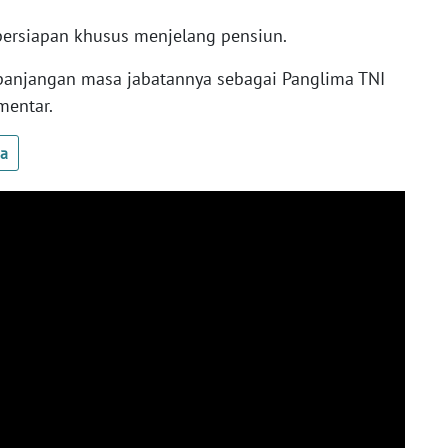
ersiapan khusus menjelang pensiun.
panjangan masa jabatannya sebagai Panglima TNI
mentar.
ua