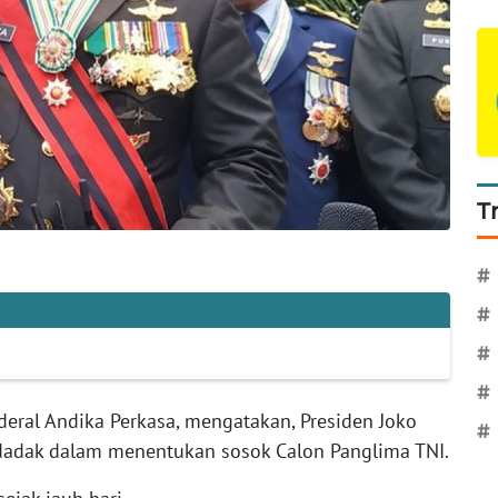
T
#
#
#
#
deral Andika Perkasa, mengatakan, Presiden Joko
#
dadak dalam menentukan sosok Calon Panglima TNI.