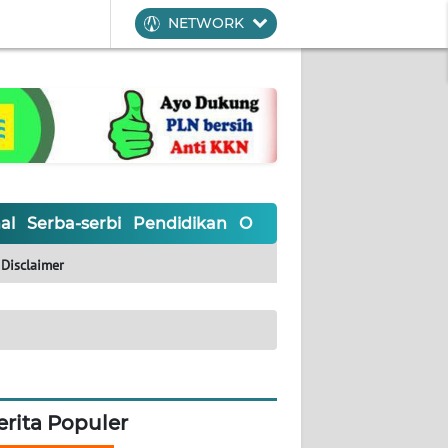
NETWORK
al
Serba-serbi
Pendidikan
Olahraga
Opini
Editoria
Disclaimer
erita Populer