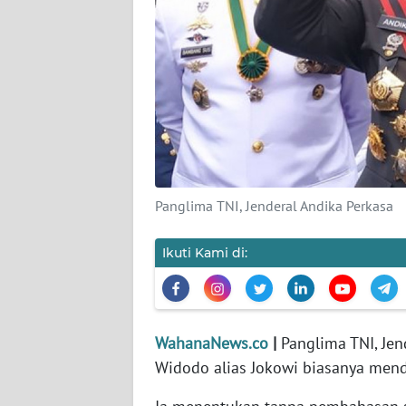
KARIR
DISCLAIMER
Wahana
News
Regional
WN
SUMUT
Panglima TNI, Jenderal Andika Perkasa
WN
Ikuti Kami di:
JAKARTA
WN
JABAR
WahanaNews.co
|
Panglima TNI, Jen
Widodo alias Jokowi biasanya men
WN
BANTEN