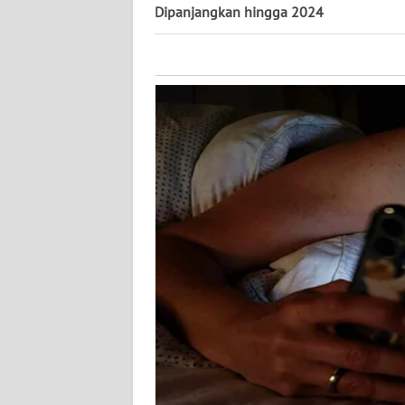
KALTARA
Dipanjangkan hingga 2024
WN
KALSEL
WN
KALTIM
WN
SULSEL
WN
GORONTALO
WN
SULUT
WN
MALUKU