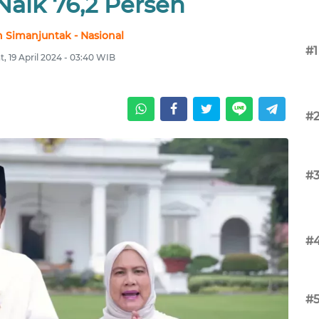
Naik 76,2 Persen
 Simanjuntak - Nasional
#1
, 19 April 2024 - 03:40 WIB
#
#
#
#