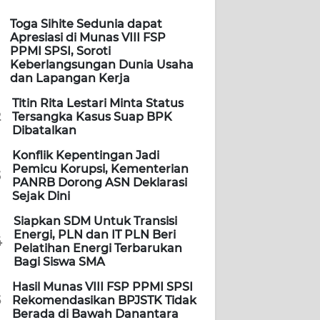
Toga Sihite Sedunia dapat
Apresiasi di Munas VIII FSP
PPMI SPSI, Soroti
Keberlangsungan Dunia Usaha
dan Lapangan Kerja
Titin Rita Lestari Minta Status
2
Tersangka Kasus Suap BPK
Dibatalkan
Konflik Kepentingan Jadi
Pemicu Korupsi, Kementerian
3
PANRB Dorong ASN Deklarasi
Sejak Dini
Siapkan SDM Untuk Transisi
Energi, PLN dan IT PLN Beri
4
Pelatihan Energi Terbarukan
Bagi Siswa SMA
Hasil Munas VIII FSP PPMI SPSI
5
Rekomendasikan BPJSTK Tidak
Berada di Bawah Danantara