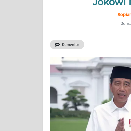
Jokowi 
INDEKS
BERITA
Sopian
Jumat
KONTAK
KAMI
Komentar
INFO
IKLAN
TENTANG
KAMI
PEDOMAN
MEDIA
SIBER
REDAKSI