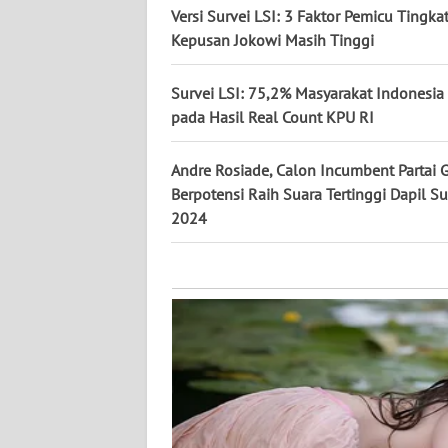
KALTARA
Versi Survei LSI: 3 Faktor Pemicu Tingka
Kepusan Jokowi Masih Tinggi
WN
KALSEL
Survei LSI: 75,2% Masyarakat Indonesia
pada Hasil Real Count KPU RI
WN
KALTIM
Andre Rosiade, Calon Incumbent Partai G
Berpotensi Raih Suara Tertinggi Dapil S
WN
2024
SULSEL
WN
GORONTALO
WN
SULUT
WN
MALUKU