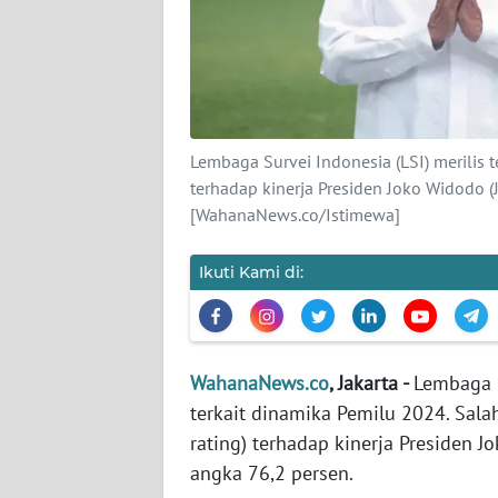
KARIR
DISCLAIMER
Wahana
News
Lembaga Survei Indonesia (LSI) merilis 
Regional
terhadap kinerja Presiden Joko Widodo 
[WahanaNews.co/Istimewa]
WN
SUMUT
Ikuti Kami di:
WN
JAKARTA
WahanaNews.co
, Jakarta -
Lembaga S
WN
terkait dinamika Pemilu 2024. Salah
JABAR
rating) terhadap kinerja Presiden 
angka 76,2 persen.
WN
BANTEN