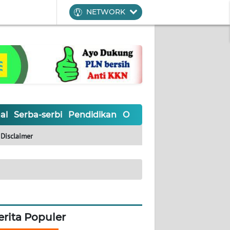
NETWORK
al
Serba-serbi
Pendidikan
Olahraga
Opini
Editoria
Disclaimer
erita Populer