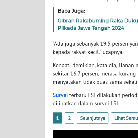
SERAMBI
Baca Juga:
WN
Gibran Rakabuming Raka Duku
JAMBI
Pilkada Jawa Tengah 2024
"Ada juga sebanyak 19,5 persen ya
WN
SULTRA
kepada rakyat kecil,” ucapnya.
Kendati demikian, kata dia, Hanan
WN
NTB
sekitar 16,7 persen, merasa kurang
menyatakan tidak puas sama sekali
WN
Survei
terbaru LSI dilakukan period
SULTENG
dilibatkan dalam survei LSI.
WN
1
2
Selanjutnya
Lihat Sem
SULBAR
WN