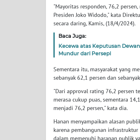
"Mayoritas responden, 76,2 persen
Presiden Joko Widodo," kata Direkt
WN
NTT
secara daring, Kamis, (18/4/2024).
Baca Juga:
WN
KEPRI
Kecewa atas Keputusan Dewan Et
Mundur dari Persepi
WN
PAPUA
Sementara itu, masyarakat yang me
sebanyak 62,1 persen dan sebanyak
WN
"Dari approval rating 76,2 persen 
PAPUA
BARAT
merasa cukup puas, sementara 14,1 
menjadi 76,2 persen," kata dia.
WN
Hanan menyampaikan alasan publik
RIAU
karena pembangunan infrastruktur
dalam memenuhi harapan publik ya
WN