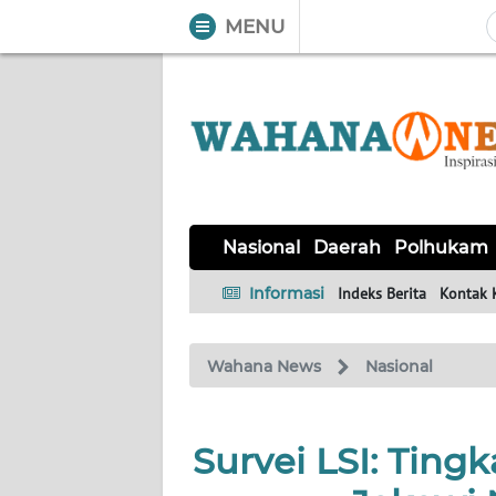
MENU
WAHANA
Tutup
TV
NASIONAL
DAERAH
POLHUKAM
KRIMINAL
EKUIN
SAINS-
KESEHATAN
INTERNASIONAL
Nasional
Daerah
Polhukam
TEKNO
Informasi
Indeks Berita
Kontak 
SERBA-
PENDIDIKAN
OLAHRAGA
OPINI
SERBI
Wahana News
Nasional
EDITORIAL
Survei LSI: Ting
Informasi