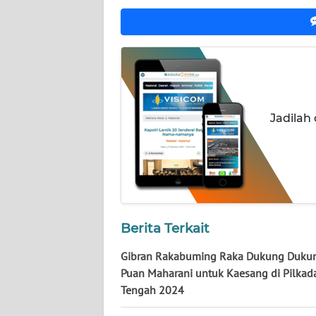
NUSANTARA
WN
JOGJA
WN
JATIM
Jadilah
WN
BALI
WN
KALBAR
Berita Terkait
WN
Gibran Rakabuming Raka Dukung Duku
KALTENG
Puan Maharani untuk Kaesang di Pilkad
Tengah 2024
WN