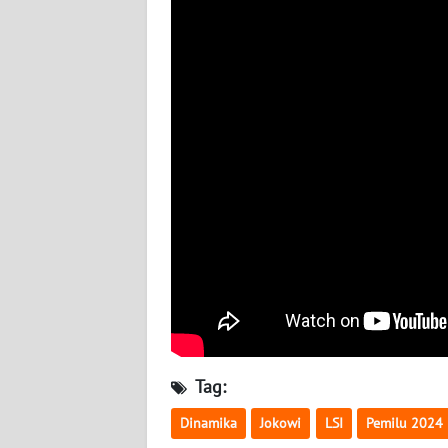
BABEL
WN
SUMBAR
WN
SUMSEL
WN
BENGKULU
WN
LAMPUNG
WN
JATENG
Tag:
Dinamika
Jokowi
LSI
Pemilu 2024
WN