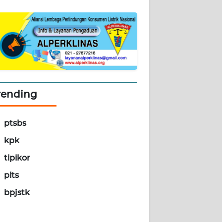
rending
ptsbs
kpk
tipikor
plts
bpjstk