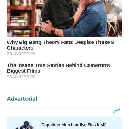
WN
NATUNA
WN
BINTAN
WN
MANDALIKA
WN
LIKUPANG
WN
Advertorial
LABUANBAJO
WN
BORNEO
Dapatkan Merchandise Eksklusif