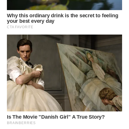
WN
BOGOR
WN
DEPOK
WN
TAPANULI
UTARA
WN
SAMOSIR
WN
PADANG
LAWAS