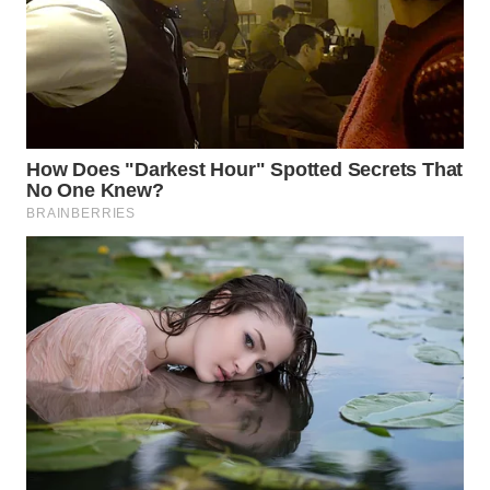
TAPANULI
TENGAH
WN DELI
SERDANG
WN
TEBING
TINGGI
WN
PAKPAK
WN
KARAWANG
WN
BEKASI