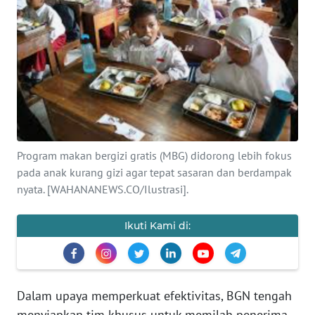
SAINS-TEKNO
KESEHATAN
INTERNASIONAL
SERBA-SERBI
Program makan bergizi gratis (MBG) didorong lebih fokus
PENDIDIKAN
pada anak kurang gizi agar tepat sasaran dan berdampak
nyata. [WAHANANEWS.CO/Ilustrasi].
OLAHRAGA
Ikuti Kami di:
OPINI
EDITORIAL
Dalam upaya memperkuat efektivitas, BGN tengah
menyiapkan tim khusus untuk memilah penerima