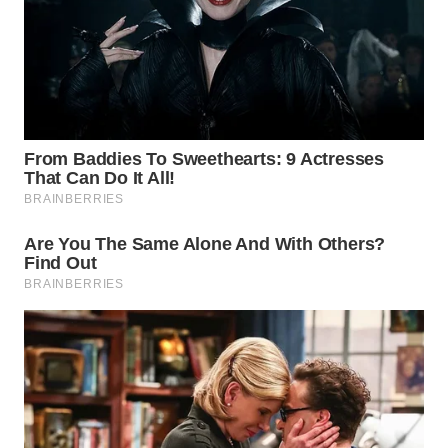
WN
PRIANGAN
TIMUR
WN
SEMARANG
WN
SOLO
WN
BOROBUDUR
WN
MADURA
WN
SURABAYA