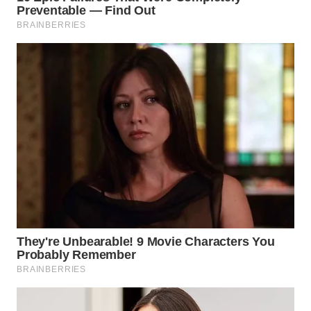
WN
MALUKU
WN
MALUT
WN
DAIRI
WN
DANAU
TOBA
WN
NIAS
WN
LANGKAT