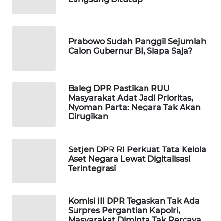
WAHANA
LISTRIK
Prabowo Sudah Panggil Sejumlah
WAHANA
Calon Gubernur BI, Siapa Saja?
TRAVEL
WAHANA
Baleg DPR Pastikan RUU
TV
Masyarakat Adat Jadi Prioritas,
Nyoman Parta: Negara Tak Akan
Dirugikan
WAHANANEWS
ID
Setjen DPR RI Perkuat Tata Kelola
Aset Negara Lewat Digitalisasi
WAHANANEWS
Terintegrasi
CO ID
WAHANANEWS
Komisi III DPR Tegaskan Tak Ada
NET
Surpres Pergantian Kapolri,
Masyarakat Diminta Tak Percaya