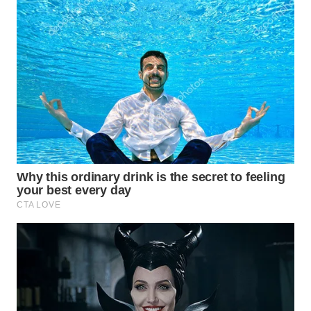
WN
INDRAMAYU
WN
KUNINGAN
WN
MAJALENGKA
WN
SUBANG
WN
SUKABUMI
WN
PURWAKARTA