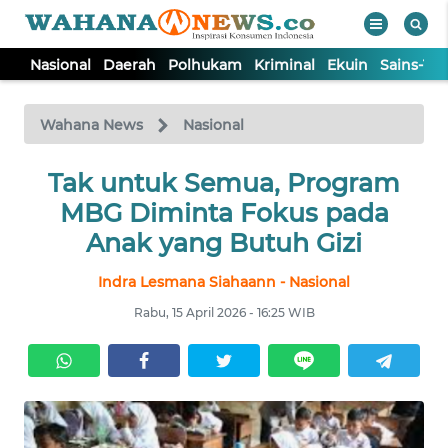
Nasional
Daerah
Polhukam
Kriminal
Ekuin
Sains-Te
WAHANA
Tutup
TV
Wahana News
Nasional
NASIONAL
Tak untuk Semua, Program
MBG Diminta Fokus pada
DAERAH
Anak yang Butuh Gizi
Indra Lesmana Siahaann - Nasional
POLHUKAM
Rabu, 15 April 2026 - 16:25 WIB
KRIMINAL
EKUIN