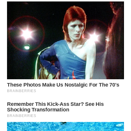
WN
SUMEDANG
WN
CIANJUR
WN
KEPULAUAN
SERIBU
WN
TANGERANG
WN
BINJAI
WN
CIREBON