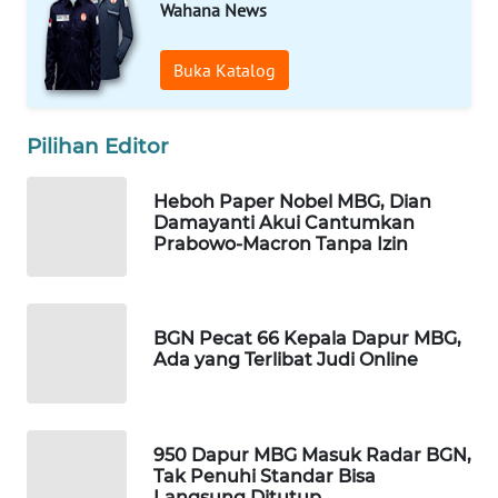
Wahana News
Wahana
Media
Group
Buka Katalog
WAHANA
NEWS
Pilihan Editor
Heboh Paper Nobel MBG, Dian
WAHANA
Damayanti Akui Cantumkan
TANI
Prabowo-Macron Tanpa Izin
WAHANA
ADVOKAT
BGN Pecat 66 Kepala Dapur MBG,
Ada yang Terlibat Judi Online
WAHANA
INFRASTRUKTUR
WAHANA
950 Dapur MBG Masuk Radar BGN,
KONSUMEN
Tak Penuhi Standar Bisa
Langsung Ditutup