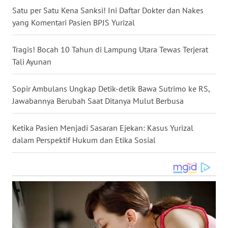
Satu per Satu Kena Sanksi! Ini Daftar Dokter dan Nakes
WN
yang Komentari Pasien BPJS Yurizal
BABEL
Tragis! Bocah 10 Tahun di Lampung Utara Tewas Terjerat
WN
Tali Ayunan
SUMBAR
Sopir Ambulans Ungkap Detik-detik Bawa Sutrimo ke RS,
WN
Jawabannya Berubah Saat Ditanya Mulut Berbusa
SUMSEL
Ketika Pasien Menjadi Sasaran Ejekan: Kasus Yurizal
WN
BENGKULU
dalam Perspektif Hukum dan Etika Sosial
WN
LAMPUNG
WN
JATENG