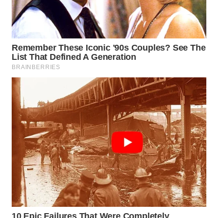
WN
KALTARA
WN
KALSEL
WN
KALTIM
WN
SULSEL
WN
GORONTALO
WN
SULUT