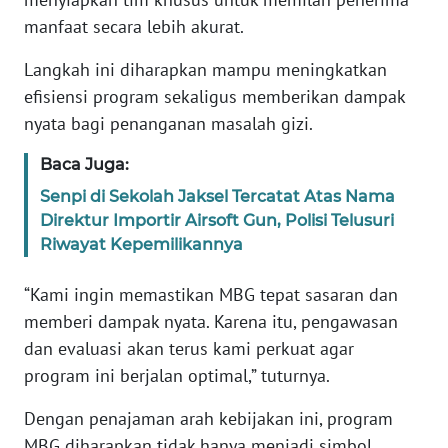
Informasi
manfaat secara lebih akurat.
INDEKS
Langkah ini diharapkan mampu meningkatkan
BERITA
efisiensi program sekaligus memberikan dampak
nyata bagi penanganan masalah gizi.
KONTAK
KAMI
Baca Juga:
Senpi di Sekolah Jaksel Tercatat Atas Nama
INFO
IKLAN
Direktur Importir Airsoft Gun, Polisi Telusuri
Riwayat Kepemilikannya
TENTANG
“Kami ingin memastikan MBG tepat sasaran dan
KAMI
memberi dampak nyata. Karena itu, pengawasan
dan evaluasi akan terus kami perkuat agar
PEDOMAN
MEDIA
program ini berjalan optimal,” tuturnya.
SIBER
Dengan penajaman arah kebijakan ini, program
REDAKSI
MBG diharapkan tidak hanya menjadi simbol