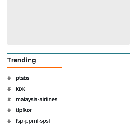
MAWAKA
ID
MARTABAT
NET
PLN
Trending
WATCH
#
ptsbs
MKLI
#
kpk
LPKKI
#
malaysia-airlines
#
tipikor
LKKI
#
fsp-ppmi-spsi
KOPEKLIN