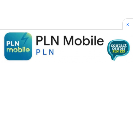
SONYA
ASA
NEWS
X
WAHANA MEDIA GROUP