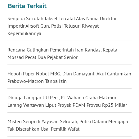
Berita Terkait
WN
SERAMBI
Senpi di Sekolah Jaksel Tercatat Atas Nama Direktur
Importir Airsoft Gun, Polisi Telusuri Riwayat
Kepemilikannya
WN
JAMBI
Rencana Gulingkan Pemerintah Iran Kandas, Kepala
WN
Mossad Pecat Dua Pejabat Senior
SULTRA
Heboh Paper Nobel MBG, Dian Damayanti Akui Cantumkan
WN
Prabowo-Macron Tanpa Izin
NTB
Diduga Langgar UU Pers, PT Wahana Graha Makmur
WN
Larang Wartawan Liput Proyek PDAM Provsu Rp25 Miliar
SULTENG
Misteri Senpi di Yayasan Sekolah, Polisi Dalami Mengapa
WN
Tak Diserahkan Usai Pemilik Wafat
SULBAR