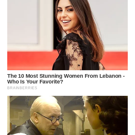
WN
TAPANULI
SELATAN
WN
TANJUNG
LESUNG
WN
KARO
WN
SIMALUNGUN
WN
LABUHANBATU
WN