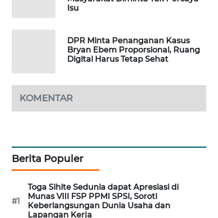
Isu
WAHANA
SPORT
DPR Minta Penanganan Kasus
WAHANA
Bryan Ebem Proporsional, Ruang
UMKM
Digital Harus Tetap Sehat
WAHANA
SELEB
KOMENTAR
WAHANA
PERSONA
WAHANA
Berita Populer
OTOMOTIF
Toga Sihite Sedunia dapat Apresiasi di
WAHANA
Munas VIII FSP PPMI SPSI, Soroti
#1
HEALTH
Keberlangsungan Dunia Usaha dan
Lapangan Kerja