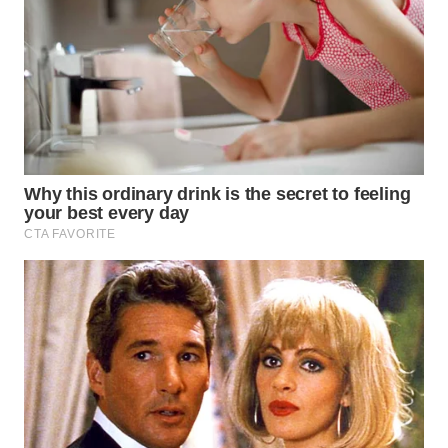
WN
NUSANTARA
WN
JOGJA
WN
JATIM
WN
BALI
WN
KALBAR
WN
KALTENG