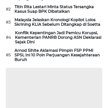
WAHANA
Titin Rita Lestari Minta Status Tersangka
#2
DESA
Kasus Suap BPK Dibatalkan
WISATA
Malaysia Jelaskan Kronologi Kopilot Lolos
#3
Skrining KLIA Sebelum Ditangkap di Soetta
LAPAK
Konflik Kepentingan Jadi Pemicu Korupsi,
WAHANA
#4
Kementerian PANRB Dorong ASN Deklarasi
Sejak Dini
Wahana
Network
Arnod Sihite Aklamasi Pimpin FSP PPMI
#5
SPSI, Ini 10 Poin Perjuangan Kesejahteraan
Buruh
KONSUMEN
LISTRIK
MASYARAKAT
KELISTRIKAN
WALINKI
ID