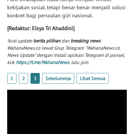
kebijakan sosial, tetapi benar-benar menjadi solusi
KARIR
konkret bagi persoalan gizi nasional.
[Redaktur: Elsya Tri Ahaddini]
DISCLAIMER
Ikuti update
berita pilihan
dan
breaking news
Wahana
WahanaNews.co lewat Grup Telegram "WahanaNews.co
News
News Update" dengan install aplikasi Telegram di ponsel,
Regional
klik
https://t.me/WahanaNews
, lalu join.
WN
1
2
3
Sebelumnya
Lihat Semua
SUMUT
WN
JAKARTA
WN
JABAR