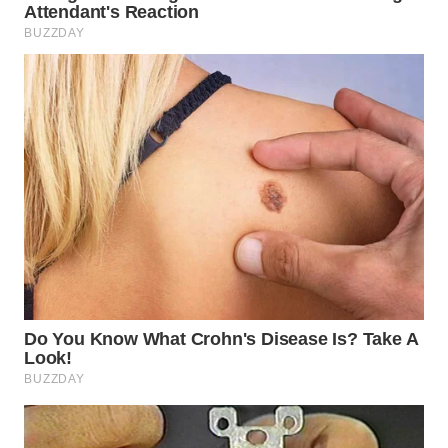
WN
MALUKU
WN
MALUT
WN
DAIRI
WN
DANAU
TOBA
WN
NIAS
WN
LANGKAT