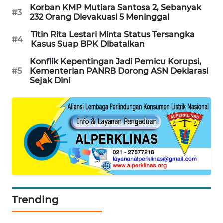
Korban KMP Mutiara Santosa 2, Sebanyak
#3
MAWAKA
232 Orang Dievakuasi 5 Meninggal
ID
Titin Rita Lestari Minta Status Tersangka
#4
Kasus Suap BPK Dibatalkan
MARTABAT
Konflik Kepentingan Jadi Pemicu Korupsi,
NET
#5
Kementerian PANRB Dorong ASN Deklarasi
Sejak Dini
PLN
WATCH
MKLI
LPKKI
LKKI
Trending
KOPEKLIN