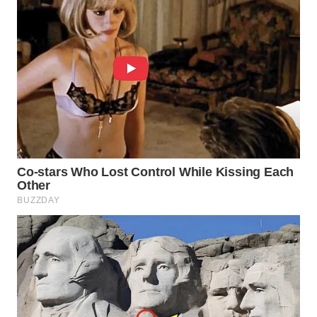
WN
NATUNA
WN
BINTAN
WN
MANDALIKA
WN
LIKUPANG
WN
LABUANBAJO
WN
BORNEO