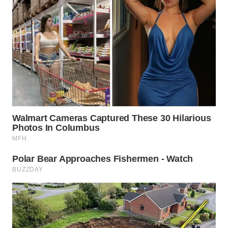
TAPANULI
TENGAH
WN DELI
SERDANG
WN
TEBING
TINGGI
WN
PAKPAK
WN
KARAWANG
WN
BEKASI