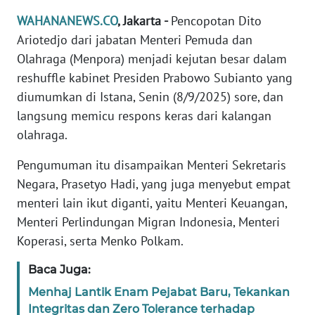
Informasi
WAHANANEWS.CO
, Jakarta -
Pencopotan Dito
INDEKS
Ariotedjo dari jabatan Menteri Pemuda dan
BERITA
Olahraga (Menpora) menjadi kejutan besar dalam
reshuffle kabinet Presiden Prabowo Subianto yang
KONTAK
diumumkan di Istana, Senin (8/9/2025) sore, dan
KAMI
langsung memicu respons keras dari kalangan
olahraga.
INFO
IKLAN
Pengumuman itu disampaikan Menteri Sekretaris
Negara, Prasetyo Hadi, yang juga menyebut empat
TENTANG
menteri lain ikut diganti, yaitu Menteri Keuangan,
KAMI
Menteri Perlindungan Migran Indonesia, Menteri
Koperasi, serta Menko Polkam.
PEDOMAN
MEDIA
Baca Juga:
SIBER
Menhaj Lantik Enam Pejabat Baru, Tekankan
Integritas dan Zero Tolerance terhadap
REDAKSI