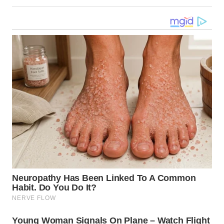
WN
KALTARA
WN
KALSEL
WN
KALTIM
WN
SULSEL
WN
GORONTALO
WN
SULUT