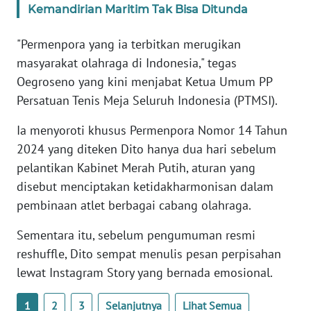
Kemandirian Maritim Tak Bisa Ditunda
WN
BANTEN
"Permenpora yang ia terbitkan merugikan
masyarakat olahraga di Indonesia," tegas
WN
NTT
Oegroseno yang kini menjabat Ketua Umum PP
Persatuan Tenis Meja Seluruh Indonesia (PTMSI).
WN
KEPRI
Ia menyoroti khusus Permenpora Nomor 14 Tahun
2024 yang diteken Dito hanya dua hari sebelum
WN
pelantikan Kabinet Merah Putih, aturan yang
PAPUA
disebut menciptakan ketidakharmonisan dalam
pembinaan atlet berbagai cabang olahraga.
WN
PAPUA
Sementara itu, sebelum pengumuman resmi
BARAT
reshuffle, Dito sempat menulis pesan perpisahan
lewat Instagram Story yang bernada emosional.
WN
RIAU
1
2
3
Selanjutnya
Lihat Semua