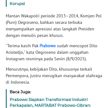
Korupsi
KARIR
Mantan Wakapolri periode 2013–2014, Komjen Pol
(Purn) Oegroseno, bahkan secara terbuka
DISCLAIMER
menyampaikan apresiasi atas langkah Presiden
dengan menulis pesan khusus.
Wahana
News
"Terima kasih Pak
Prabowo
sudah mencopot Dito
Regional
Ariotedjo," kata Oegroseno dalam unggahan
Instagram resminya pada Senin (8/9/2025).
WN
SUMUT
Menurutnya, kebijakan Dito, khususnya terkait
Permenpora, justru merugikan masyarakat olahraga
WN
JAKARTA
di Indonesia.
Baca Juga:
WN
JABAR
Prabowo Siapkan Transformasi Industri
Perkapalan, MARTABAT Prabowo-Gibran: