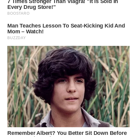
WN
INDRAMAYU
WN
KUNINGAN
WN
MAJALENGKA
WN
SUBANG
WN
SUKABUMI
WN
PURWAKARTA