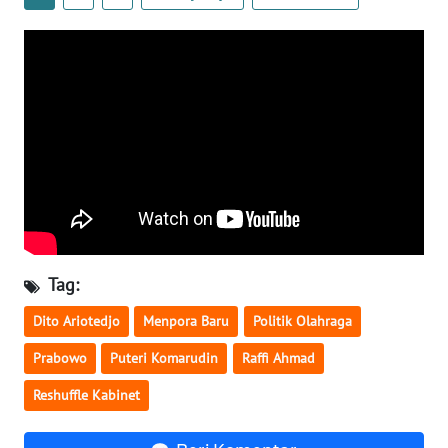
WN
SERAMBI
WN
JAMBI
WN
SULTRA
WN
NTB
Tag:
Dito Ariotedjo
Menpora Baru
Politik Olahraga
WN
SULTENG
Prabowo
Puteri Komarudin
Raffi Ahmad
Reshuffle Kabinet
WN
SULBAR