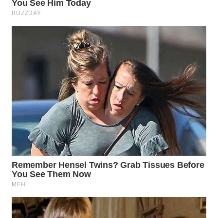
WN
PRIANGAN
TIMUR
WN
SEMARANG
WN
SOLO
WN
BOROBUDUR
WN
MADURA
WN
SURABAYA