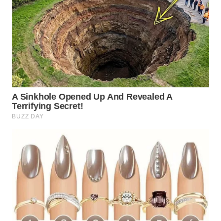
WN
BOGOR
WN
DEPOK
WN
TAPANULI
UTARA
WN
SAMOSIR
WN
PADANG
LAWAS