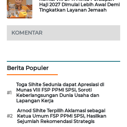
Haji 2027 Dimulai Lebih Awal Demi
WAHANA
Tingkatkan Layanan Jemaah
DESA
WISATA
KOMENTAR
LAPAK
WAHANA
Wahana
Network
Berita Populer
KONSUMEN
LISTRIK
Toga Sihite Sedunia dapat Apresiasi di
Munas VIII FSP PPMI SPSI, Soroti
#1
MASYARAKAT
Keberlangsungan Dunia Usaha dan
KELISTRIKAN
Lapangan Kerja
Arnod Sihite Terpilih Aklamasi sebagai
WALINKI
#2
Ketua Umum FSP PPMI SPSI, Hasilkan
Sejumlah Rekomendasi Strategis
ID