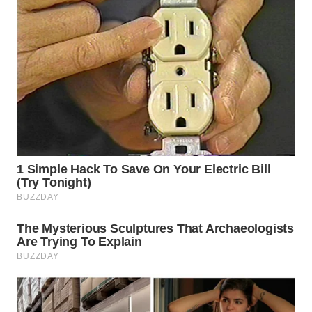
WN
TAPANULI
SELATAN
WN
TANJUNG
LESUNG
WN
KARO
WN
SIMALUNGUN
WN
LABUHANBATU
WN