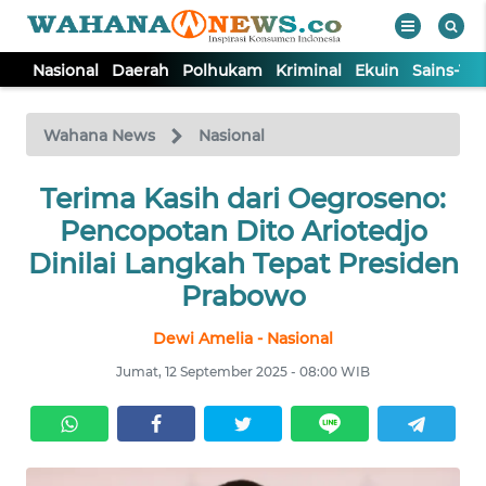
Nasional
Daerah
Polhukam
Kriminal
Ekuin
Sains-Te
WAHANA
Tutup
TV
Wahana News
Nasional
NASIONAL
Terima Kasih dari Oegroseno:
Pencopotan Dito Ariotedjo
DAERAH
Dinilai Langkah Tepat Presiden
Prabowo
POLHUKAM
Dewi Amelia - Nasional
Jumat, 12 September 2025 - 08:00 WIB
KRIMINAL
EKUIN