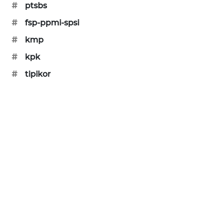
#
ptsbs
PORTAL
KONSUMEN
#
fsp-ppmi-spsi
#
kmp
FORWAMKI
#
kpk
ALPERKLINAS
#
tipikor
FORJASIDA
TAMBANG
NEWS
SITUNGIR
NEWS
SIDIKALANG
NEWS