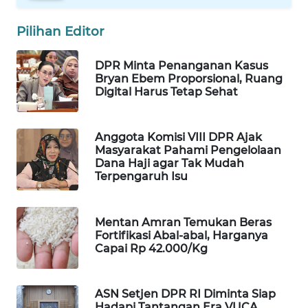
WAHANA
Pilihan Editor
LISTRIK
DPR Minta Penanganan Kasus
WAHANA
Bryan Ebem Proporsional, Ruang
TRAVEL
Digital Harus Tetap Sehat
WAHANA
TV
Anggota Komisi VIII DPR Ajak
Masyarakat Pahami Pengelolaan
Dana Haji agar Tak Mudah
WAHANANEWS
Terpengaruh Isu
ID
Mentan Amran Temukan Beras
WAHANANEWS
Fortifikasi Abal-abal, Harganya
CO ID
Capai Rp 42.000/Kg
WAHANANEWS
NET
ASN Setjen DPR RI Diminta Siap
Hadapi Tantangan Era VUCA,