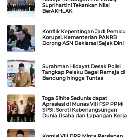
Suprihartini Tekankan Nilai
WAHANA
BerAKHLAK
SPORT
WAHANA
Konflik Kepentingan Jadi Pemicu
UMKM
Korupsi, Kementerian PANRB
Dorong ASN Deklarasi Sejak Dini
WAHANA
SELEB
Surahman Hidayat Desak Polisi
Tangkap Pelaku Begal Remaja di
WAHANA
Bandung hingga Tuntas
PERSONA
WAHANA
Toga Sihite Sedunia dapat
Apresiasi di Munas VIII FSP PPMI
OTOMOTIF
SPSI, Soroti Keberlangsungan
Dunia Usaha dan Lapangan Kerja
WAHANA
HEALTH
Komisi VIII DPR Minta Persiapan