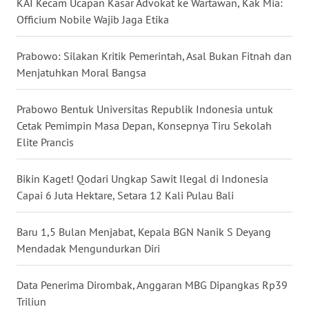
KAI Kecam Ucapan Kasar Advokat ke Wartawan, Kak Mia:
WN
Officium Nobile Wajib Jaga Etika
NUSANTARA
Prabowo: Silakan Kritik Pemerintah, Asal Bukan Fitnah dan
WN
Menjatuhkan Moral Bangsa
JOGJA
Prabowo Bentuk Universitas Republik Indonesia untuk
WN
Cetak Pemimpin Masa Depan, Konsepnya Tiru Sekolah
JATIM
Elite Prancis
WN
Bikin Kaget! Qodari Ungkap Sawit Ilegal di Indonesia
BALI
Capai 6 Juta Hektare, Setara 12 Kali Pulau Bali
WN
Baru 1,5 Bulan Menjabat, Kepala BGN Nanik S Deyang
KALBAR
Mendadak Mengundurkan Diri
WN
Data Penerima Dirombak, Anggaran MBG Dipangkas Rp39
KALTENG
Triliun