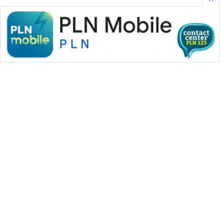
WAHANA MEDIA GROUP
|
|
|
WAHANA NEWS co
WAHANA TANI
WAHANA ADVOKAT
|
|
WAHANA INFRASTRUKTUR
WAHANA KONSUMEN
|
|
|
WAHANA LISTRIK
WAHANA TRAVEL
WAHANA TV