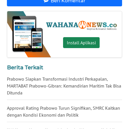
Beri Komentar
WN
BABEL
WN
SUMBAR
Install Aplikasi
WN
SUMSEL
Berita Terkait
WN
BENGKULU
Prabowo Siapkan Transformasi Industri Perkapalan,
MARTABAT Prabowo-Gibran: Kemandirian Maritim Tak Bisa
Ditunda
WN
LAMPUNG
Approval Rating Prabowo Turun Signifikan, SMRC Kaitkan
dengan Kondisi Ekonomi dan Politik
WN
JATENG