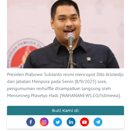
SAINS-TEKNO
KESEHATAN
INTERNASIONAL
SERBA-SERBI
PENDIDIKAN
Presiden Prabowo Subianto resmi mencopot Dito Ariotedjo
dari jabatan Menpora pada Senin (8/9/2025) sore,
OLAHRAGA
pengumuman reshuffle disampaikan langsung oleh
Mensesneg Prasetyo Hadi. [WAHANANEWS.CO/Istimewa].
OPINI
Ikuti Kami di:
EDITORIAL