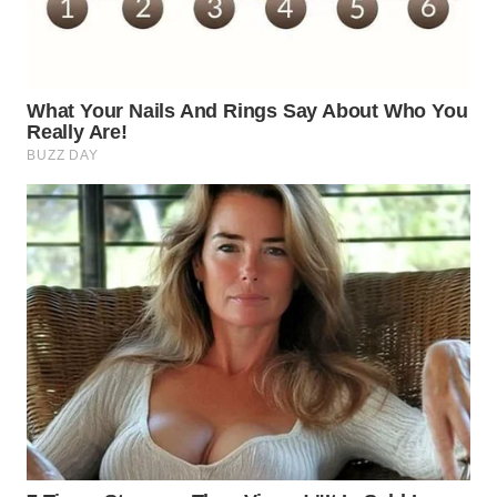
WN
SUMEDANG
WN
CIANJUR
WN
KEPULAUAN
SERIBU
WN
TANGERANG
WN
BINJAI
WN
CIREBON