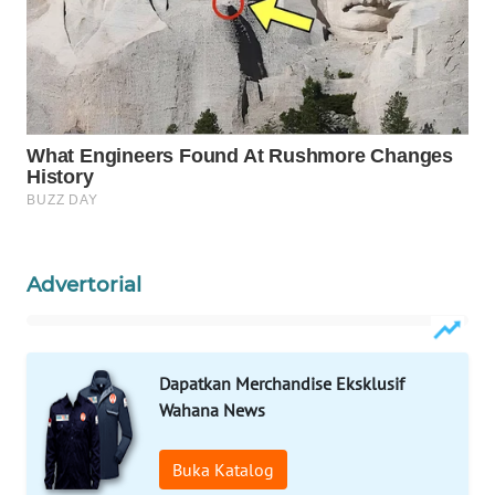
Wahana
Media
Group
WAHANA
NEWS
WAHANA
TANI
WAHANA
Advertorial
ADVOKAT
WAHANA
Dapatkan Merchandise Eksklusif
INFRASTRUKTUR
Wahana News
WAHANA
KONSUMEN
Buka Katalog