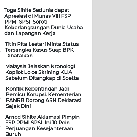
Toga Sihite Sedunia dapat
Apresiasi di Munas VIII FSP
PPMI SPSI, Soroti
Keberlangsungan Dunia Usaha
dan Lapangan Kerja
Titin Rita Lestari Minta Status
2
Tersangka Kasus Suap BPK
Dibatalkan
Malaysia Jelaskan Kronologi
3
Kopilot Lolos Skrining KLIA
Sebelum Ditangkap di Soetta
Konflik Kepentingan Jadi
Pemicu Korupsi, Kementerian
4
PANRB Dorong ASN Deklarasi
Sejak Dini
Arnod Sihite Aklamasi Pimpin
FSP PPMI SPSI, Ini 10 Poin
5
Perjuangan Kesejahteraan
Buruh