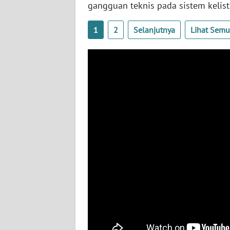
gangguan teknis pada sistem kelist
BABEL
1
2
Selanjutnya
Lihat Sem
WN
SUMBAR
WN
SUMSEL
WN
BENGKULU
WN
LAMPUNG
WN
JATENG
WN