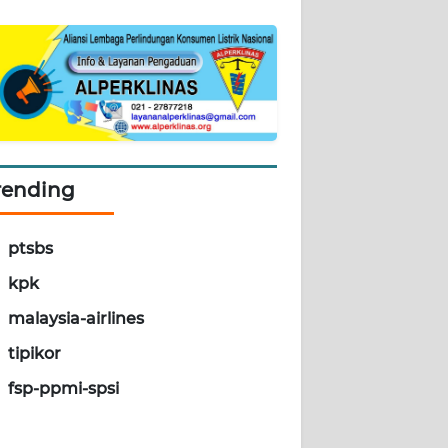
rending
ptsbs
kpk
malaysia-airlines
tipikor
fsp-ppmi-spsi