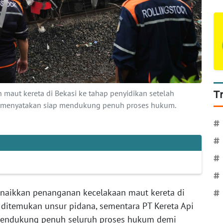
 maut kereta di Bekasi ke tahap penyidikan setelah
T
I menyatakan siap mendukung penuh proses hukum.
#
#
#
#
enaikkan penanganan kecelakaan maut kereta di
#
 ditemukan unsur pidana, sementara PT Kereta Api
mendukung penuh seluruh proses hukum demi