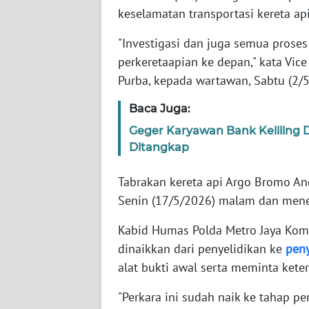
keselamatan transportasi kereta ap
WN
"Investigasi dan juga semua prose
NTT
perkeretaapian ke depan," kata Vi
Purba, kepada wartawan, Sabtu (2/5
WN
KEPRI
Baca Juga:
Geger Karyawan Bank Keliling 
WN
Ditangkap
PAPUA
Tabrakan kereta api Argo Bromo An
WN
Senin (17/5/2026) malam dan menew
PAPUA
BARAT
Kabid Humas Polda Metro Jaya Kom
dinaikkan dari penyelidikan ke
peny
WN
alat bukti awal serta meminta kete
RIAU
"Perkara ini sudah naik ke tahap p
WN