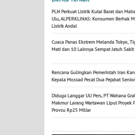
KALTARA
PLN Perkuat Listrik Kutai Barat dan Ma
WN
Ulu, ALPERKLINAS: Konsumen Berhak M
KALSEL
Listrik Andal
WN
Cuaca Panas Ekstrem Melanda Tokyo, Ti
KALTIM
Mati dan 10 Lainnya Sempat Jatuh Sakit
WN
SULSEL
Rencana Gulingkan Pemerintah Iran Kan
Kepala Mossad Pecat Dua Pejabat Senior
WN
GORONTALO
Diduga Langgar UU Pers, PT Wahana Gra
Makmur Larang Wartawan Liput Proyek
WN
Provsu Rp25 Miliar
SULUT
WN
MALUKU