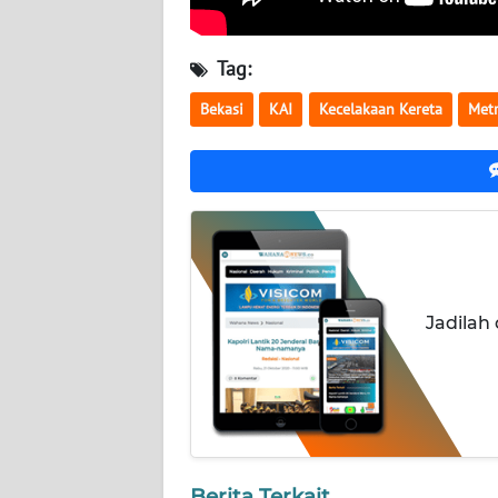
NUSANTARA
Tag:
WN
JOGJA
Bekasi
KAI
Kecelakaan Kereta
Metr
WN
JATIM
WN
BALI
WN
Jadilah
KALBAR
WN
KALTENG
WN
Berita Terkait