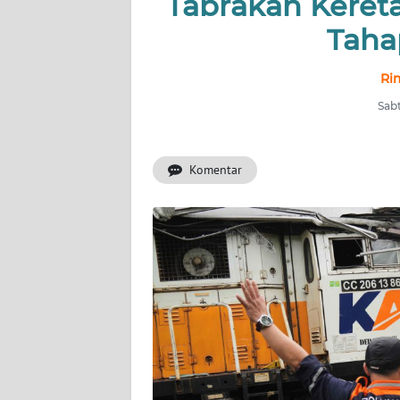
Tabrakan Keret
INDEKS
BERITA
Taha
KONTAK
Ri
KAMI
Sabt
INFO
IKLAN
Komentar
TENTANG
KAMI
PEDOMAN
MEDIA
SIBER
REDAKSI