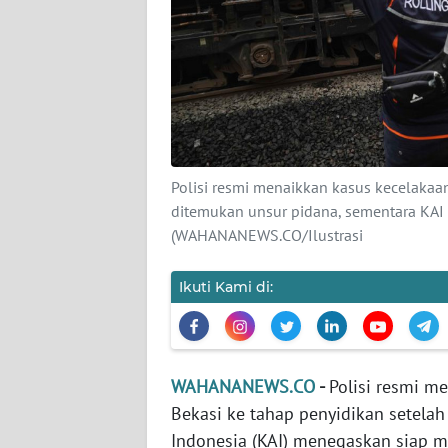
KARIR
DISCLAIMER
Wahana
News
Regional
Polisi resmi menaikkan kasus kecelakaan
WN
ditemukan unsur pidana, sementara KA
SUMUT
(WAHANANEWS.CO/Ilustrasi
WN
Ikuti Kami di:
JAKARTA
WN
JABAR
WAHANANEWS.CO
-
Polisi resmi m
Bekasi ke tahap penyidikan setelah
WN
Indonesia (KAI) menegaskan siap 
BANTEN