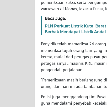
pemeriksaan saksi, serta pengumpu
SERAMBI
wartawan di Monas, Jakarta Pusat, 
WN
Baca Juga:
JAMBI
PLN Perkuat Listrik Kutai Ba
Berhak Mendapat Listrik Andal
WN
SULTRA
Penyidik telah memeriksa 24 orang
memeriksa tujuh orang lain yang m
WN
kereta, mulai dari petugas pusat pe
NTB
petugas sinyal, masinis KRL, masin
WN
pengendali perjalanan.
SULTENG
"Pemeriksaan masih berlangsung di 
orang, dan hari ini ada tambahan tu
WN
SULBAR
Polisi juga menggandeng tim Pusat 
guna mendalami penyebab kecelak
WN