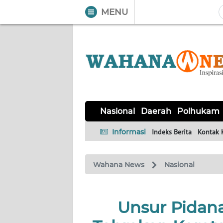
MENU
WAHANA
Tutup
TV
NASIONAL
DAERAH
POLHUKAM
KRIMINAL
EKUIN
SAINS-
KESEHATAN
INTERNASIONAL
Nasional
Daerah
Polhukam
TEKNO
Informasi
Indeks Berita
Kontak 
SERBA-
PENDIDIKAN
OLAHRAGA
OPINI
SERBI
Wahana News
Nasional
EDITORIAL
Unsur Pidan
Informasi