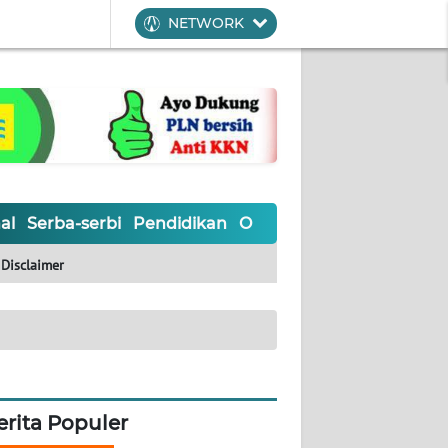
NETWORK
al
Serba-serbi
Pendidikan
Olahraga
Opini
Editoria
Disclaimer
erita Populer