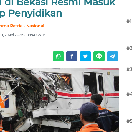
a di Bekasi Resmi Masuk
p Penyidikan
#1
mma Patria - Nasional
u, 2 Mei 2026 - 09:40 WIB
#
#
#
#