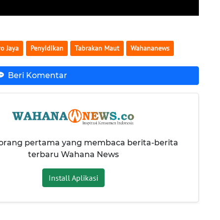
o Jaya
Penyidikan
Tabrakan Maut
Wahananews
Beri Komentar
 orang pertama yang membaca berita-berita
terbaru Wahana News
Install Aplikasi