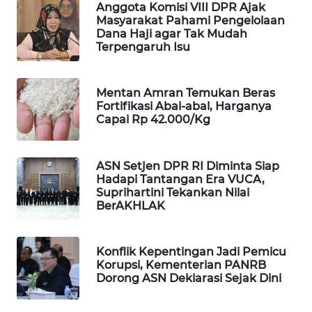
Anggota Komisi VIII DPR Ajak
WAHANA
Masyarakat Pahami Pengelolaan
DESA
Dana Haji agar Tak Mudah
WISATA
Terpengaruh Isu
LAPAK
Mentan Amran Temukan Beras
WAHANA
Fortifikasi Abal-abal, Harganya
Capai Rp 42.000/Kg
Wahana
Network
ASN Setjen DPR RI Diminta Siap
Hadapi Tantangan Era VUCA,
KONSUMEN
Suprihartini Tekankan Nilai
LISTRIK
BerAKHLAK
MASYARAKAT
KELISTRIKAN
Konflik Kepentingan Jadi Pemicu
Korupsi, Kementerian PANRB
Dorong ASN Deklarasi Sejak Dini
WALINKI
ID