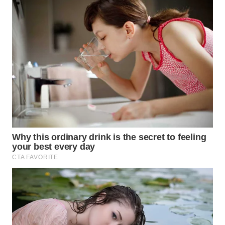
Wahana
Media
Group
WAHANA
NEWS
WAHANA
TANI
WAHANA
ADVOKAT
WAHANA
INFRASTRUKTUR
WAHANA
KONSUMEN