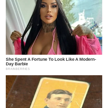
WN
SUMEDANG
WN
CIANJUR
WN
KEPULAUAN
SERIBU
WN
TANGERANG
WN
BINJAI
WN
CIREBON