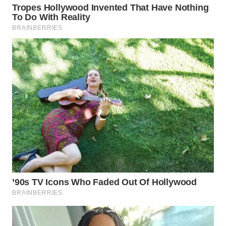
WN
BOGOR
WN
DEPOK
WN
TAPANULI
UTARA
WN
SAMOSIR
WN
PADANG
LAWAS