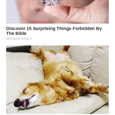
TAPANULI
TENGAH
WN DELI
SERDANG
WN
TEBING
TINGGI
WN
PAKPAK
WN
KARAWANG
WN
BEKASI