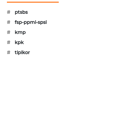
SIBARAGAS
#
ptsbs
NEWS
#
fsp-ppmi-spsi
METRO
#
kmp
SIANTAR
NEWS
#
kpk
#
tipikor
METRO
MEDAN
NEWS
METRO
JAKARTA
NEWS
KRT
NEWS