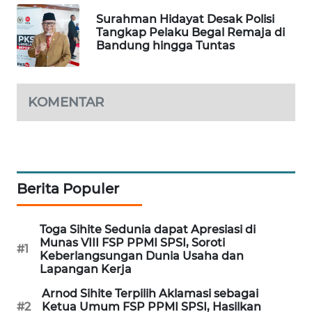
Surahman Hidayat Desak Polisi
MAWAKA
Tangkap Pelaku Begal Remaja di
ID
Bandung hingga Tuntas
MARTABAT
NET
KOMENTAR
PLN
WATCH
MKLI
Berita Populer
LPKKI
Toga Sihite Sedunia dapat Apresiasi di
Munas VIII FSP PPMI SPSI, Soroti
#1
LKKI
Keberlangsungan Dunia Usaha dan
Lapangan Kerja
KOPEKLIN
Arnod Sihite Terpilih Aklamasi sebagai
#2
Ketua Umum FSP PPMI SPSI, Hasilkan