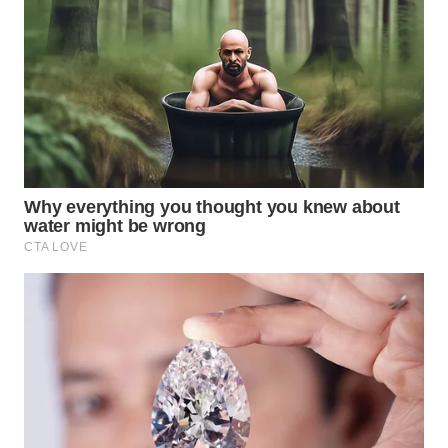
WN
TAPANULI
SELATAN
WN
TANJUNG
LESUNG
WN
KARO
WN
SIMALUNGUN
WN
LABUHANBATU
WN