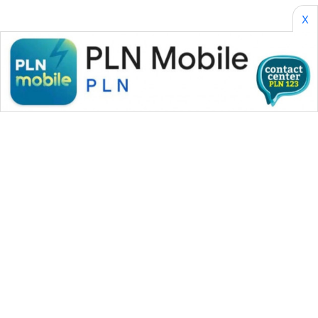
X
WAHANA MEDIA GROUP
|
|
|
WAHANA NEWS co
WAHANA TANI
WAHANA ADVOKAT
|
|
WAHANA INFRASTRUKTUR
WAHANA KONSUMEN