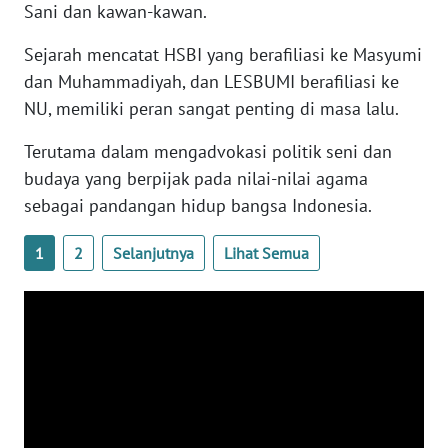
Sani dan kawan-kawan.
WN
BANTEN
Sejarah mencatat HSBI yang berafiliasi ke Masyumi
dan Muhammadiyah, dan LESBUMI berafiliasi ke
WN
NU, memiliki peran sangat penting di masa lalu.
NTT
Terutama dalam mengadvokasi politik seni dan
WN
budaya yang berpijak pada nilai-nilai agama
KEPRI
sebagai pandangan hidup bangsa Indonesia.
WN
1
2
Selanjutnya
Lihat Semua
PAPUA
WN
PAPUA
BARAT
WN
RIAU