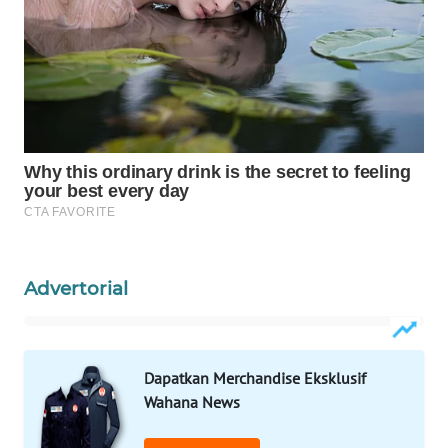
WAHANA
LISTRIK
WAHANA
TRAVEL
WAHANA
TV
WAHANANEWS
ID
Advertorial
WAHANANEWS
CO ID
Dapatkan Merchandise Eksklusif
WAHANANEWS
Wahana News
NET