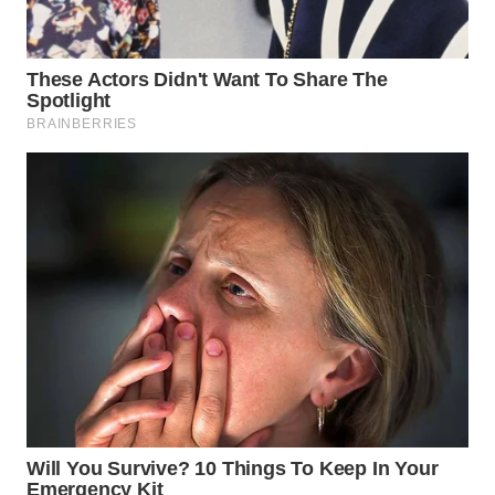
WN
KALTARA
WN
KALSEL
WN
KALTIM
WN
SULSEL
WN
GORONTALO
WN
SULUT