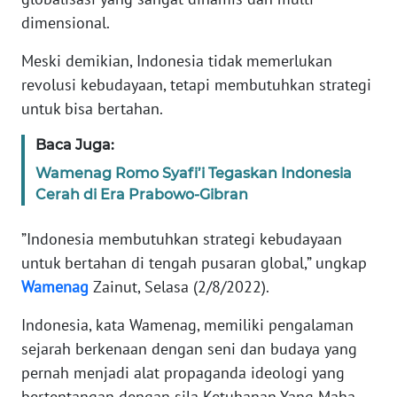
Informasi
dimensional.
INDEKS
Meski demikian, Indonesia tidak memerlukan
BERITA
revolusi kebudayaan, tetapi membutuhkan strategi
untuk bisa bertahan.
KONTAK
KAMI
Baca Juga:
Wamenag Romo Syafi’i Tegaskan Indonesia
INFO
Cerah di Era Prabowo-Gibran
IKLAN
”Indonesia membutuhkan strategi kebudayaan
TENTANG
untuk bertahan di tengah pusaran global,” ungkap
KAMI
Wamenag
Zainut, Selasa (2/8/2022).
PEDOMAN
Indonesia, kata Wamenag, memiliki pengalaman
MEDIA
SIBER
sejarah berkenaan dengan seni dan budaya yang
pernah menjadi alat propaganda ideologi yang
REDAKSI
bertentangan dengan sila Ketuhanan Yang Maha