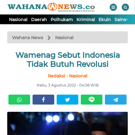
Nasional
Daerah
Polhukam
Kriminal
Ekuin
Sains-Te
WAHANA
Tutup
TV
Wahana News
Nasional
NASIONAL
Wamenag Sebut Indonesia
Tidak Butuh Revolusi
DAERAH
Redaksi - Nasional
Rabu, 3 Agustus 2022 - 04:06 WIB
POLHUKAM
KRIMINAL
EKUIN