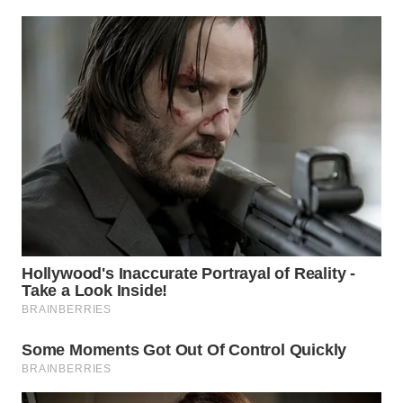
WN
NATUNA
WN
BINTAN
WN
MANDALIKA
WN
LIKUPANG
WN
LABUANBAJO
WN
BORNEO