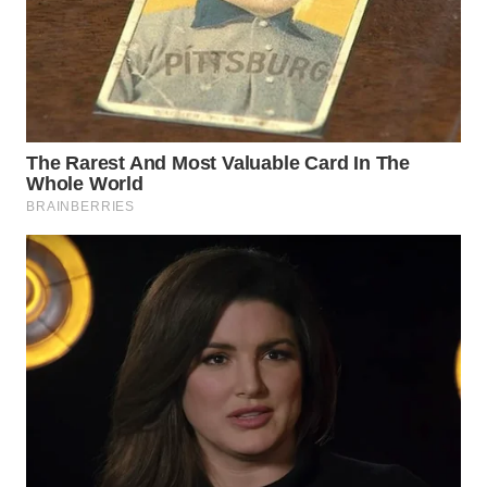
WN
INDRAMAYU
WN
KUNINGAN
WN
MAJALENGKA
WN
SUBANG
WN
SUKABUMI
WN
PURWAKARTA