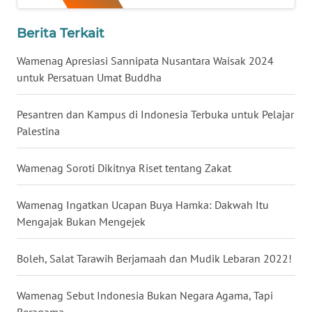
WN
Berita Terkait
BABEL
Wamenag Apresiasi Sannipata Nusantara Waisak 2024
WN
untuk Persatuan Umat Buddha
SUMBAR
Pesantren dan Kampus di Indonesia Terbuka untuk Pelajar
WN
Palestina
SUMSEL
Wamenag Soroti Dikitnya Riset tentang Zakat
WN
BENGKULU
Wamenag Ingatkan Ucapan Buya Hamka: Dakwah Itu
Mengajak Bukan Mengejek
WN
LAMPUNG
Boleh, Salat Tarawih Berjamaah dan Mudik Lebaran 2022!
WN
JATENG
Wamenag Sebut Indonesia Bukan Negara Agama, Tapi
Beragama