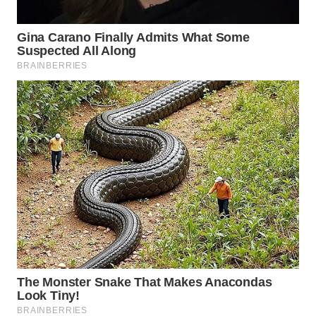
WN
PRIANGAN
TIMUR
WN
SEMARANG
WN
SOLO
WN
BOROBUDUR
WN
MADURA
WN
SURABAYA