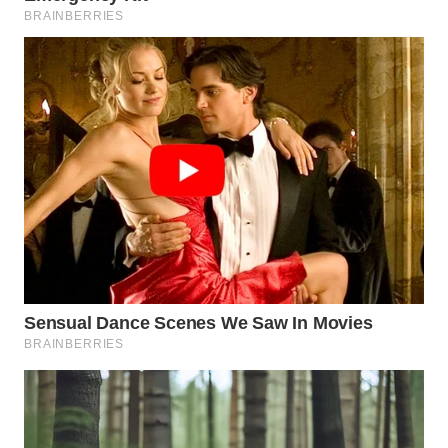
WN
MALUKU
WN
MALUT
WN
DAIRI
WN
DANAU
TOBA
WN
NIAS
WN
LANGKAT