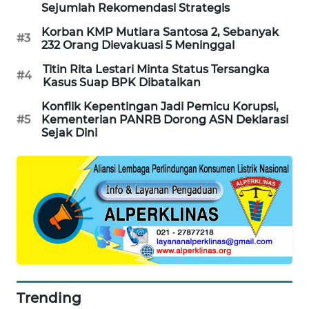
Sejumlah Rekomendasi Strategis
PORTAL
KONSUMEN
Korban KMP Mutiara Santosa 2, Sebanyak
#3
232 Orang Dievakuasi 5 Meninggal
FORWAMKI
Titin Rita Lestari Minta Status Tersangka
#4
Kasus Suap BPK Dibatalkan
ALPERKLINAS
Konflik Kepentingan Jadi Pemicu Korupsi,
#5
Kementerian PANRB Dorong ASN Deklarasi
Sejak Dini
FORJASIDA
TAMBANG
NEWS
SITUNGIR
NEWS
SIDIKALANG
NEWS
Trending