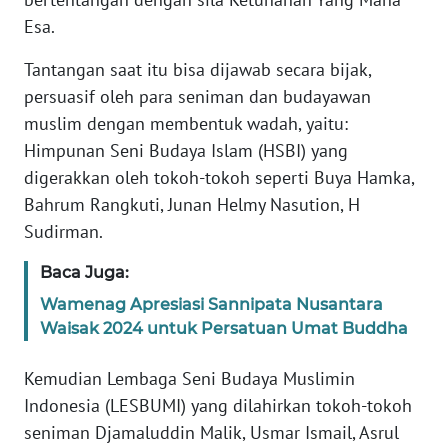
Esa.
KARIR
Tantangan saat itu bisa dijawab secara bijak,
persuasif oleh para seniman dan budayawan
DISCLAIMER
muslim dengan membentuk wadah, yaitu:
Himpunan Seni Budaya Islam (HSBI) yang
Wahana
News
digerakkan oleh tokoh-tokoh seperti Buya Hamka,
Regional
Bahrum Rangkuti, Junan Helmy Nasution, H
Sudirman.
WN
SUMUT
Baca Juga:
Wamenag Apresiasi Sannipata Nusantara
WN
Waisak 2024 untuk Persatuan Umat Buddha
JAKARTA
Kemudian Lembaga Seni Budaya Muslimin
WN
Indonesia (LESBUMI) yang dilahirkan tokoh-tokoh
JABAR
seniman Djamaluddin Malik, Usmar Ismail, Asrul