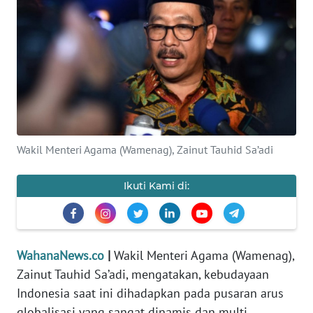
SAINS-TEKNO
KESEHATAN
INTERNASIONAL
SERBA-SERBI
Wakil Menteri Agama (Wamenag), Zainut Tauhid Sa’adi
PENDIDIKAN
Ikuti Kami di:
OLAHRAGA
OPINI
WahanaNews.co
|
Wakil Menteri Agama (Wamenag),
Zainut Tauhid Sa’adi, mengatakan, kebudayaan
EDITORIAL
Indonesia saat ini dihadapkan pada pusaran arus
globalisasi yang sangat dinamis dan multi