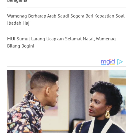
WN
NUSANTARA
Wamenag Berharap Arab Saudi Segera Beri Kepastian Soal
Ibadah Haji
WN
JOGJA
MUI Sumut Larang Ucapkan Selamat Natal, Wamenag
Bilang Begini
WN
JATIM
WN
BALI
WN
KALBAR
WN
KALTENG