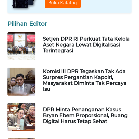
Buka Katalog
WAHANA
SPORT
Pilihan Editor
WAHANA
UMKM
Setjen DPR RI Perkuat Tata Kelola
Aset Negara Lewat Digitalisasi
Terintegrasi
WAHANA
SELEB
Komisi III DPR Tegaskan Tak Ada
WAHANA
Surpres Pergantian Kapolri,
Masyarakat Diminta Tak Percaya
PERSONA
Isu
WAHANA
OTOMOTIF
DPR Minta Penanganan Kasus
Bryan Ebem Proporsional, Ruang
Digital Harus Tetap Sehat
WAHANA
HEALTH