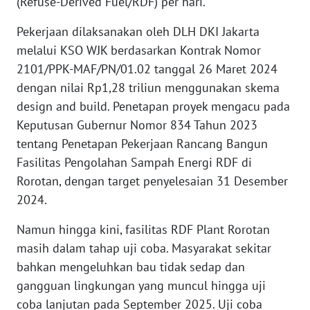
(Refuse-Derived Fuel/RDF) per hari.
WN
Pekerjaan dilaksanakan oleh DLH DKI Jakarta
BABEL
melalui KSO WJK berdasarkan Kontrak Nomor
2101/PPK-MAF/PN/01.02 tanggal 26 Maret 2024
WN
SUMBAR
dengan nilai Rp1,28 triliun menggunakan skema
design and build. Penetapan proyek mengacu pada
WN
Keputusan Gubernur Nomor 834 Tahun 2023
SUMSEL
tentang Penetapan Pekerjaan Rancang Bangun
Fasilitas Pengolahan Sampah Energi RDF di
WN
Rorotan, dengan target penyelesaian 31 Desember
BENGKULU
2024.
WN
Namun hingga kini, fasilitas RDF Plant Rorotan
LAMPUNG
masih dalam tahap uji coba. Masyarakat sekitar
bahkan mengeluhkan bau tidak sedap dan
WN
gangguan lingkungan yang muncul hingga uji
JATENG
coba lanjutan pada September 2025. Uji coba