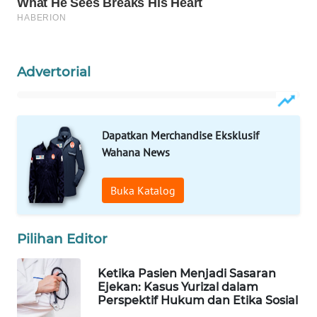
WAHANA
SPORT
Advertorial
WAHANA
UMKM
WAHANA
Dapatkan Merchandise Eksklusif
SELEB
Wahana News
WAHANA
Buka Katalog
PERSONA
WAHANA
Pilihan Editor
OTOMOTIF
Ketika Pasien Menjadi Sasaran
WAHANA
Ejekan: Kasus Yurizal dalam
HEALTH
Perspektif Hukum dan Etika Sosial