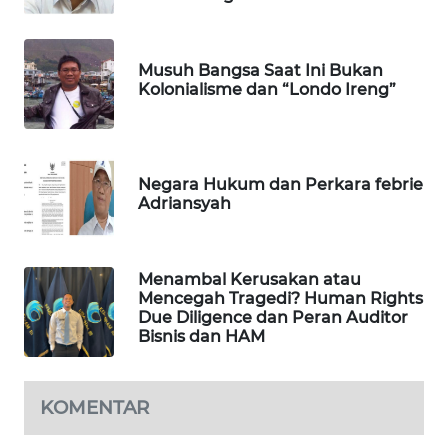
MAWAKA
ID
Musuh Bangsa Saat Ini Bukan
Kolonialisme dan “Londo Ireng”
MARTABAT
NET
PLN
Negara Hukum dan Perkara febrie
Adriansyah
WATCH
MKLI
Menambal Kerusakan atau
Mencegah Tragedi? Human Rights
LPKKI
Due Diligence dan Peran Auditor
Bisnis dan HAM
LKKI
KOMENTAR
KOPEKLIN