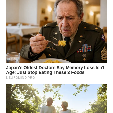
WN
BOGOR
WN
DEPOK
WN
TAPANULI
UTARA
WN
SAMOSIR
WN
PADANG
LAWAS