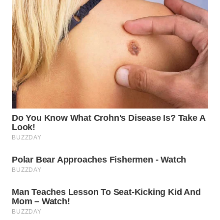
WN
INDRAMAYU
WN
KUNINGAN
WN
MAJALENGKA
WN
SUBANG
WN
SUKABUMI
WN
PURWAKARTA