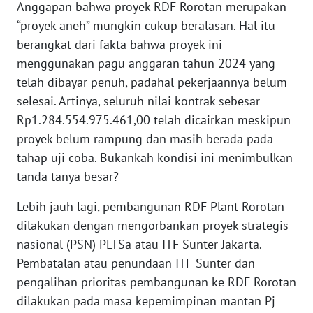
Anggapan bahwa proyek RDF Rorotan merupakan
WN
“proyek aneh” mungkin cukup beralasan. Hal itu
BANTEN
berangkat dari fakta bahwa proyek ini
menggunakan pagu anggaran tahun 2024 yang
WN
NTT
telah dibayar penuh, padahal pekerjaannya belum
selesai. Artinya, seluruh nilai kontrak sebesar
WN
Rp1.284.554.975.461,00 telah dicairkan meskipun
KEPRI
proyek belum rampung dan masih berada pada
tahap uji coba. Bukankah kondisi ini menimbulkan
WN
tanda tanya besar?
PAPUA
Lebih jauh lagi, pembangunan RDF Plant Rorotan
WN
dilakukan dengan mengorbankan proyek strategis
PAPUA
nasional (PSN) PLTSa atau ITF Sunter Jakarta.
BARAT
Pembatalan atau penundaan ITF Sunter dan
pengalihan prioritas pembangunan ke RDF Rorotan
WN
RIAU
dilakukan pada masa kepemimpinan mantan Pj