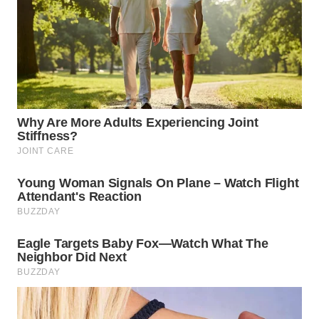
WN
SUMEDANG
WN
CIANJUR
WN
KEPULAUAN
SERIBU
WN
TANGERANG
WN
BINJAI
WN
CIREBON