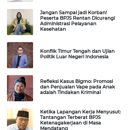
WAHANA
DESA
Jangan Sampai jadi Korban!
Peserta BPJS Rentan Dicurangi
WISATA
Administrasi Pelayanan
Kesehatan
LAPAK
WAHANA
Konflik Timur Tengah dan Ujian
Wahana
Politik Luar Negeri Indonesia
Network
KONSUMEN
Refleksi Kasus Bigmo: Promosi
LISTRIK
dan Penjualan Vape pada Anak
adalah Tindakan Kriminal
MASYARAKAT
KELISTRIKAN
Ketika Lapangan Kerja Menyusut:
Tantangan Terberat BPJS
WALINKI
Ketenagakerjaan di Masa
ID
Mendatang