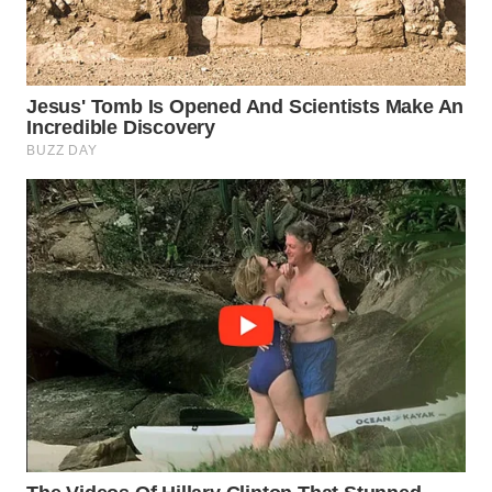
Wahana
Media
Group
WAHANA
NEWS
WAHANA
TANI
WAHANA
ADVOKAT
WAHANA
INFRASTRUKTUR
WAHANA
KONSUMEN