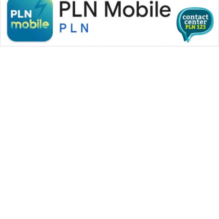
WAHANA MEDIA GROUP
|
|
|
WAHANA NEWS co
WAHANA TANI
WAHANA ADVOKAT
|
|
WAHANA INFRASTRUKTUR
WAHANA KONSUMEN
|
|
|
WAHANA LISTRIK
WAHANA TRAVEL
WAHANA TV
|
|
|
WAHANANEWS id
WAHANANEWS CO ID
WAHANANEWS NET