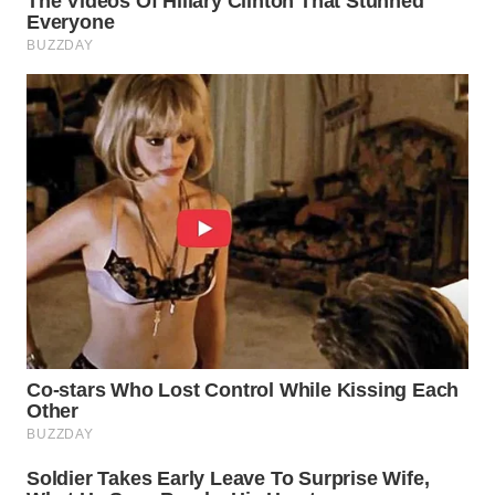
WAHANA
LISTRIK
WAHANA
TRAVEL
WAHANA
TV
WAHANANEWS
ID
WAHANANEWS
CO ID
WAHANANEWS
NET