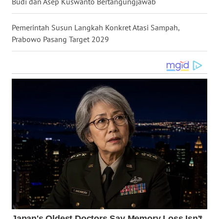
Budi dan Asep Kuswanto Bertangungjawab
WN
TAPANULI
Pemerintah Susun Langkah Konkret Atasi Sampah,
SELATAN
Prabowo Pasang Target 2029
WN
TANJUNG
LESUNG
WN
KARO
WN
SIMALUNGUN
WN
LABUHANBATU
WN