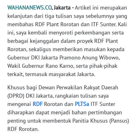
Informasi
WAHANANEWS.CO
, Jakarta -
Artikel ini merupakan
kelanjutan dari tiga tulisan saya sebelumnya yang
INDEKS
BERITA
membahas RDF Plant Rorotan dan ITF Sunter. Kali
ini, saya kembali menyoroti perkembangan serta
KONTAK
berbagai kejanggalan dalam proyek RDF Plant
KAMI
Rorotan, sekaligus memberikan masukan kepada
Gubernur DKI Jakarta Pramono Anung Wibowo,
INFO
Wakil Gubernur Rano Karno, serta pihak-pihak
IKLAN
terkait, termasuk masyarakat Jakarta.
TENTANG
Khusus bagi Dewan Perwakilan Rakyat Daerah
KAMI
(DPRD) DKI Jakarta, rangkaian tulisan saya
mengenai
RDF
Rorotan dan
PLTSa
ITF Sunter
PEDOMAN
diharapkan dapat menjadi bahan pertimbangan
MEDIA
SIBER
penting untuk membentuk Panitia Khusus (Pansus)
RDF Rorotan.
REDAKSI