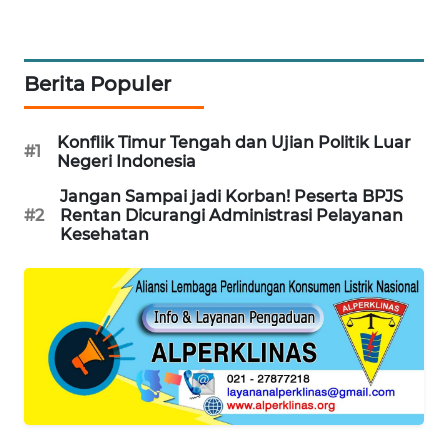
PORTAL
KONSUMEN
Berita Populer
FORWAMKI
Konflik Timur Tengah dan Ujian Politik Luar
ALPERKLINAS
#1
Negeri Indonesia
Jangan Sampai jadi Korban! Peserta BPJS
FORJASIDA
#2
Rentan Dicurangi Administrasi Pelayanan
Kesehatan
TAMBANG
NEWS
SITUNGIR
NEWS
SIDIKALANG
NEWS