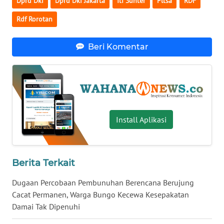
Dprd Dki
Dprd Dki Jakarta
Itf Sunter
Pltsa
RDF
WN
Rdf Rorotan
KALTARA
Beri Komentar
WN
KALSEL
WN
KALTIM
Install Aplikasi
WN
SULSEL
WN
Berita Terkait
GORONTALO
Dugaan Percobaan Pembunuhan Berencana Berujung
Cacat Permanen, Warga Bungo Kecewa Kesepakatan
WN
SULUT
Damai Tak Dipenuhi