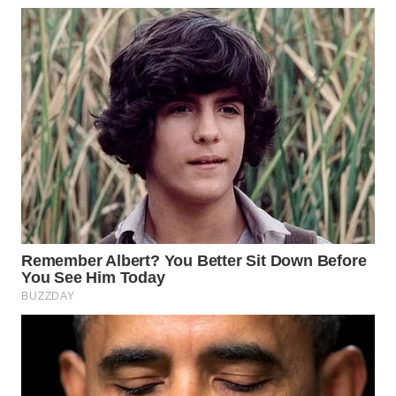
WN
PRIANGAN
TIMUR
WN
SEMARANG
WN
SOLO
WN
BOROBUDUR
WN
MADURA
WN
SURABAYA