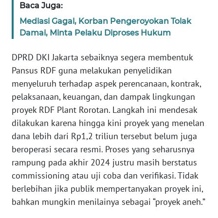
Baca Juga:
Mediasi Gagal, Korban Pengeroyokan Tolak
KARIR
Damai, Minta Pelaku Diproses Hukum
DISCLAIMER
DPRD DKI Jakarta sebaiknya segera membentuk
Pansus RDF guna melakukan penyelidikan
Wahana
menyeluruh terhadap aspek perencanaan, kontrak,
News
Regional
pelaksanaan, keuangan, dan dampak lingkungan
proyek RDF Plant Rorotan. Langkah ini mendesak
WN
dilakukan karena hingga kini proyek yang menelan
SUMUT
dana lebih dari Rp1,2 triliun tersebut belum juga
beroperasi secara resmi. Proses yang seharusnya
WN
rampung pada akhir 2024 justru masih berstatus
JAKARTA
commissioning atau uji coba dan verifikasi. Tidak
berlebihan jika publik mempertanyakan proyek ini,
WN
JABAR
bahkan mungkin menilainya sebagai “proyek aneh.”