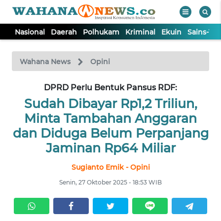
Nasional
Daerah
Polhukam
Kriminal
Ekuin
Sains-Te
WAHANA
Tutup
TV
Wahana News
Opini
NASIONAL
DPRD Perlu Bentuk Pansus RDF:
Sudah Dibayar Rp1,2 Triliun,
DAERAH
Minta Tambahan Anggaran
dan Diduga Belum Perpanjang
POLHUKAM
Jaminan Rp64 Miliar
Sugianto Emik - Opini
KRIMINAL
Senin, 27 Oktober 2025 - 18:53 WIB
EKUIN