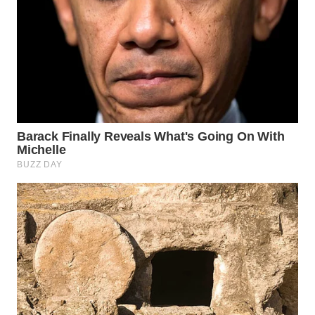
WN
NATUNA
WN
BINTAN
WN
MANDALIKA
WN
LIKUPANG
WN
LABUANBAJO
WN
BORNEO