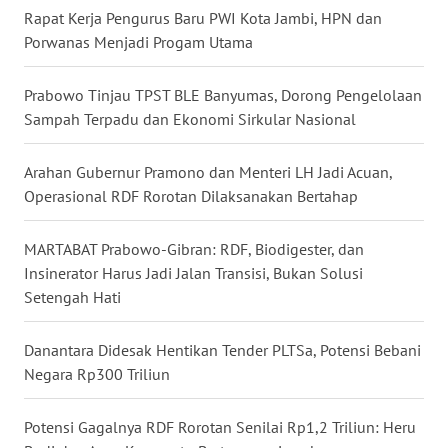
WN
Rapat Kerja Pengurus Baru PWI Kota Jambi, HPN dan
MALUKU
Porwanas Menjadi Progam Utama
WN
Prabowo Tinjau TPST BLE Banyumas, Dorong Pengelolaan
MALUT
Sampah Terpadu dan Ekonomi Sirkular Nasional
WN
Arahan Gubernur Pramono dan Menteri LH Jadi Acuan,
DAIRI
Operasional RDF Rorotan Dilaksanakan Bertahap
WN
MARTABAT Prabowo-Gibran: RDF, Biodigester, dan
DANAU
Insinerator Harus Jadi Jalan Transisi, Bukan Solusi
TOBA
Setengah Hati
WN
Danantara Didesak Hentikan Tender PLTSa, Potensi Bebani
NIAS
Negara Rp300 Triliun
WN
Potensi Gagalnya RDF Rorotan Senilai Rp1,2 Triliun: Heru
LANGKAT