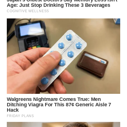
TAPANULI
TENGAH
WN DELI
SERDANG
WN
TEBING
TINGGI
WN
PAKPAK
WN
KARAWANG
WN
BEKASI