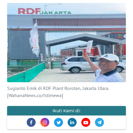
SAINS-TEKNO
KESEHATAN
INTERNASIONAL
SERBA-SERBI
PENDIDIKAN
OLAHRAGA
Sugianto Emik di RDF Plant Rorotan, Jakarta Utara.
[WahanaNews.co/Istimewa]
OPINI
Ikuti Kami di:
EDITORIAL