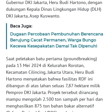
Gubernur DKI Jakarta, Heru Budi Hartono, dengan
WN
dukungan Kepala Dinas Lingkungan Hidup (DLH)
SERAMBI
DKI Jakarta, Asep Kuswanto.
Baca Juga:
WN
JAMBI
Dugaan Percobaan Pembunuhan Berencana
Berujung Cacat Permanen, Warga Bungo
WN
Kecewa Kesepakatan Damai Tak Dipenuhi
SULTRA
Saat peletakan batu pertama (groundbreaking)
WN
pada 13 Mei 2024 di Kelurahan Rorotan,
NTB
Kecamatan Cilincing, Jakarta Utara, Heru Budi
Hartono menyatakan bahwa fasilitas RDF ini
WN
dibangun di atas lahan seluas 7,87 hektare milik
SULTENG
Pemprov DKI Jakarta. Proyek tersebut dirancang
mampu mengolah 2.500 ton sampah per hari dan
WN
menghasilkan 875 ton bahan bakar alternatif
SULBAR