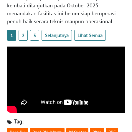
kembali dilanjutkan pada Oktober 2025,
WN
menandakan fasilitas ini belum siap beroperasi
NUSANTARA
penuh baik secara teknis maupun operasional.
WN
1
2
3
Selanjutnya
Lihat Semua
JOGJA
WN
JATIM
WN
BALI
WN
KALBAR
WN
Tag:
KALTENG