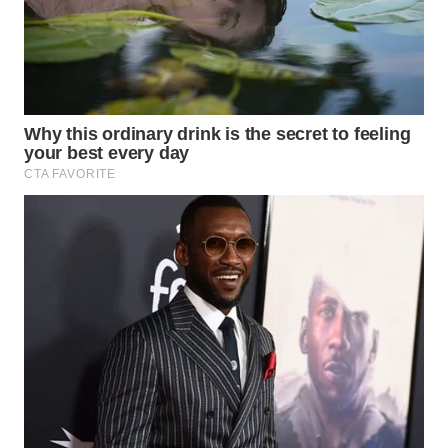
TAPANULI
TENGAH
WN DELI
SERDANG
WN
TEBING
TINGGI
WN
PAKPAK
WN
KARAWANG
WN
BEKASI