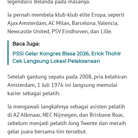
legendaris Belanda pada masanya.
Ia pernah membela klub-klub elite Eropa, seperti
KARIR
Ajax Amsterdam, AC Milan, Barcelona, Valencia,
Newcastle United, PSV Eindhoven, dan Lille.
DISCLAIMER
Baca Juga:
Wahana
News
PSSI Gelar Kongres Biasa 2026, Erick Thohir
Regional
Cek Langsung Lokasi Pelaksanaan
WN
Setelah gantung sepatu pada 2008, pria kelahiran
SUMUT
Amsterdam, 1 Juli 1976 ini langsung memulai
karier sebagai pelatih.
WN
JAKARTA
Ia mengawali langkahnya sebagai asisten pelatih
di AZ Alkmaar, NEC Nijmegen, dan Brisbane Roar,
WN
sebelum menjadi pelatih Jong Twente dan meraih
JABAR
gelar juara bersama tim tersebut.