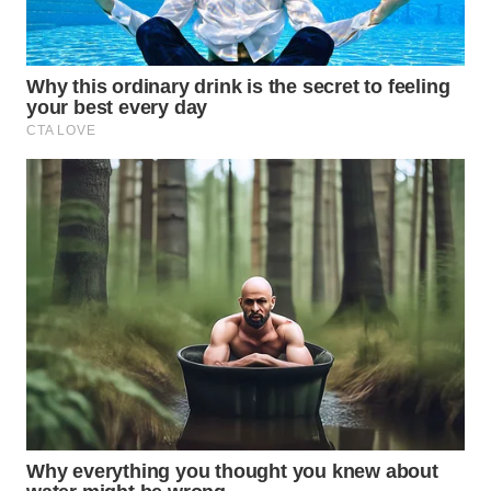
WN
NATUNA
WN
BINTAN
WN
MANDALIKA
WN
LIKUPANG
WN
LABUANBAJO
WN
BORNEO