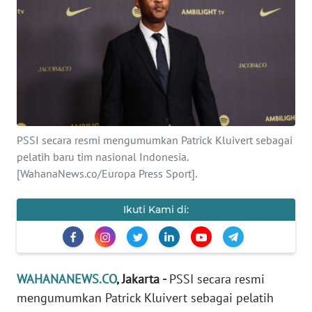
SAINS-TEKNO
KESEHATAN
INTERNASIONAL
SERBA-SERBI
PSSI secara resmi mengumumkan Patrick Kluivert sebagai
pelatih baru tim nasional Indonesia.
PENDIDIKAN
[WahanaNews.co/Europa Press Sport].
OLAHRAGA
Ikuti Kami di:
OPINI
WAHANANEWS.CO
, Jakarta -
PSSI secara resmi
EDITORIAL
mengumumkan Patrick Kluivert sebagai pelatih