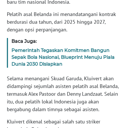
baru tim nasional Indonesia.
Informasi
Pelatih asal Belanda ini menandatangani kontrak
INDEKS
BERITA
berdurasi dua tahun, dari 2025 hingga 2027,
dengan opsi perpanjangan.
KONTAK
Baca Juga:
KAMI
Pemerintah Tegaskan Komitmen Bangun
INFO
Sepak Bola Nasional, Blueprint Menuju Piala
IKLAN
Dunia 2030 Disiapkan
Selama menangani Skuad Garuda, Kluivert akan
TENTANG
KAMI
didampingi sejumlah asisten pelatih asal Belanda,
termasuk Alex Pastoor dan Denny Landzaat. Selain
PEDOMAN
itu, dua pelatih lokal Indonesia juga akan
MEDIA
bergabung dalam timnya sebagai asisten.
SIBER
Kluivert dikenal sebagai salah satu striker
REDAKSI