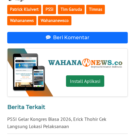
Patrick Kluivert
PSSI
Tim Garuda
Timnas
WN
SERAMBI
Wahananews
Wahananewsco
WN
Beri Komentar
JAMBI
WN
SULTRA
WN
Install Aplikasi
NTB
WN
SULTENG
Berita Terkait
PSSI Gelar Kongres Biasa 2026, Erick Thohir Cek
WN
Langsung Lokasi Pelaksanaan
SULBAR