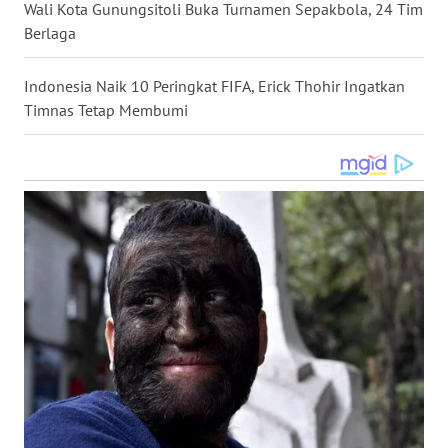
Wali Kota Gunungsitoli Buka Turnamen Sepakbola, 24 Tim
WN
Berlaga
NUSANTARA
Indonesia Naik 10 Peringkat FIFA, Erick Thohir Ingatkan
WN
Timnas Tetap Membumi
JOGJA
WN
JATIM
WN
BALI
WN
KALBAR
WN
KALTENG