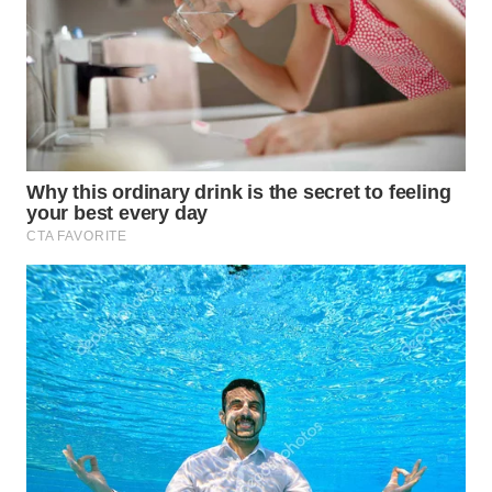
WN
PRIANGAN
TIMUR
WN
SEMARANG
WN
SOLO
WN
BOROBUDUR
WN
MADURA
WN
SURABAYA