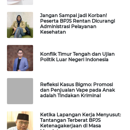
WAHANA
SPORT
Jangan Sampai jadi Korban!
Peserta BPJS Rentan Dicurangi
Administrasi Pelayanan
WAHANA
Kesehatan
UMKM
WAHANA
Konflik Timur Tengah dan Ujian
SELEB
Politik Luar Negeri Indonesia
WAHANA
PERSONA
Refleksi Kasus Bigmo: Promosi
dan Penjualan Vape pada Anak
WAHANA
adalah Tindakan Kriminal
OTOMOTIF
WAHANA
Ketika Lapangan Kerja Menyusut:
Tantangan Terberat BPJS
HEALTH
Ketenagakerjaan di Masa