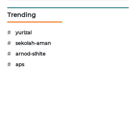
PORTAL
KONSUMEN
Trending
FORWAMKI
#
yurizal
#
sekolah-aman
ALPERKLINAS
#
arnod-sihite
FORJASIDA
#
aps
TAMBANG
NEWS
SITUNGIR
NEWS
SIDIKALANG
NEWS