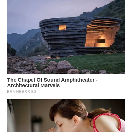
WN
INDRAMAYU
WN
KUNINGAN
WN
MAJALENGKA
WN
SUBANG
WN
SUKABUMI
WN
PURWAKARTA