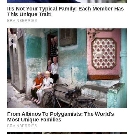
WN
KALTARA
WN
KALSEL
WN
KALTIM
WN
SULSEL
WN
GORONTALO
WN
SULUT