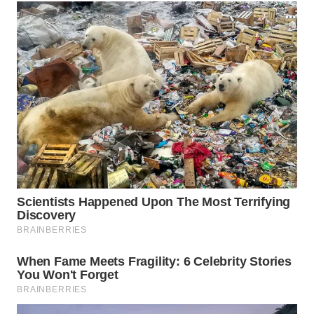
WN
SUMEDANG
WN
CIANJUR
WN
KEPULAUAN
SERIBU
WN
TANGERANG
WN
BINJAI
WN
CIREBON