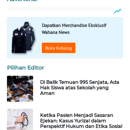
WAHANA
LISTRIK
Dapatkan Merchandise Eksklusif
WAHANA
Wahana News
TRAVEL
Buka Katalog
WAHANA
TV
Pilihan Editor
WAHANANEWS
ID
Di Balik Temuan 995 Senjata, Ada
Hak Siswa atas Sekolah yang
Aman
WAHANANEWS
CO ID
Ketika Pasien Menjadi Sasaran
WAHANANEWS
Ejekan: Kasus Yurizal dalam
NET
Perspektif Hukum dan Etika Sosial