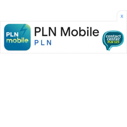
X
WAHANA MEDIA GROUP
|
|
|