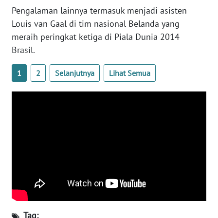
WN
Pengalaman lainnya termasuk menjadi asisten
BANTEN
Louis van Gaal di tim nasional Belanda yang
meraih peringkat ketiga di Piala Dunia 2014
WN
Brasil.
NTT
1
2
Selanjutnya
Lihat Semua
WN
KEPRI
WN
PAPUA
WN
PAPUA
BARAT
WN
RIAU
Tag: