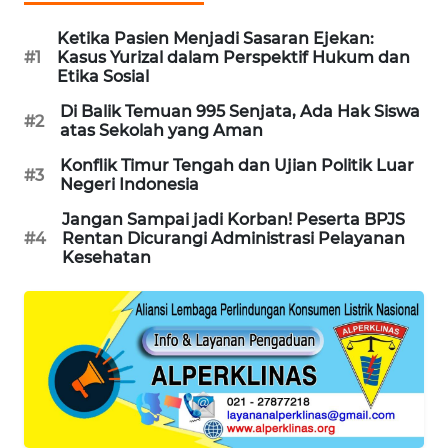
MAWAKA
Ketika Pasien Menjadi Sasaran Ejekan:
ID
#1
Kasus Yurizal dalam Perspektif Hukum dan
Etika Sosial
MARTABAT
Di Balik Temuan 995 Senjata, Ada Hak Siswa
#2
NET
atas Sekolah yang Aman
Konflik Timur Tengah dan Ujian Politik Luar
#3
PLN
Negeri Indonesia
WATCH
Jangan Sampai jadi Korban! Peserta BPJS
#4
Rentan Dicurangi Administrasi Pelayanan
MKLI
Kesehatan
LPKKI
LKKI
KOPEKLIN