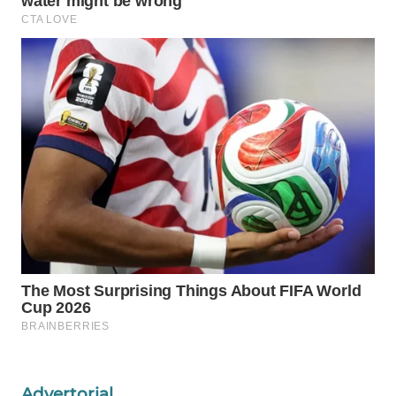
Wahana
Media
Group
WAHANA
NEWS
WAHANA
TANI
WAHANA
ADVOKAT
WAHANA
INFRASTRUKTUR
WAHANA
KONSUMEN
Advertorial