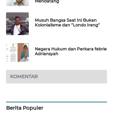
Mendatang
WAHANA
DESA
WISATA
Musuh Bangsa Saat Ini Bukan
Kolonialisme dan “Londo Ireng”
LAPAK
WAHANA
Wahana
Negara Hukum dan Perkara febrie
Network
Adriansyah
KONSUMEN
LISTRIK
KOMENTAR
MASYARAKAT
KELISTRIKAN
WALINKI
Berita Populer
ID