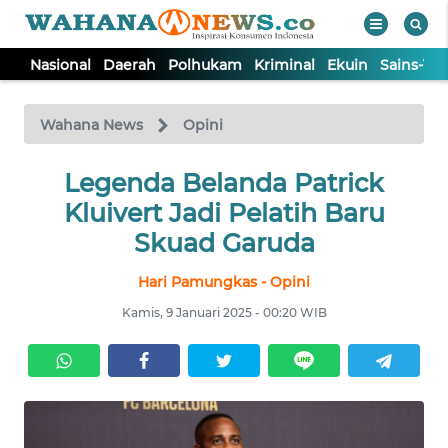
Nasional
Daerah
Polhukam
Kriminal
Ekuin
Sains-Te
WAHANA
Tutup
TV
Wahana News
Opini
NASIONAL
Legenda Belanda Patrick
Kluivert Jadi Pelatih Baru
DAERAH
Skuad Garuda
Hari Pamungkas - Opini
POLHUKAM
Kamis, 9 Januari 2025 - 00:20 WIB
KRIMINAL
EKUIN