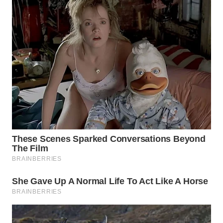
WN
MALUKU
WN
MALUT
WN
DAIRI
WN
DANAU
TOBA
WN
NIAS
WN
LANGKAT