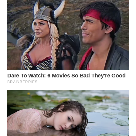
WN
TAPANULI
SELATAN
WN
TANJUNG
LESUNG
WN
KARO
WN
SIMALUNGUN
WN
LABUHANBATU
WN