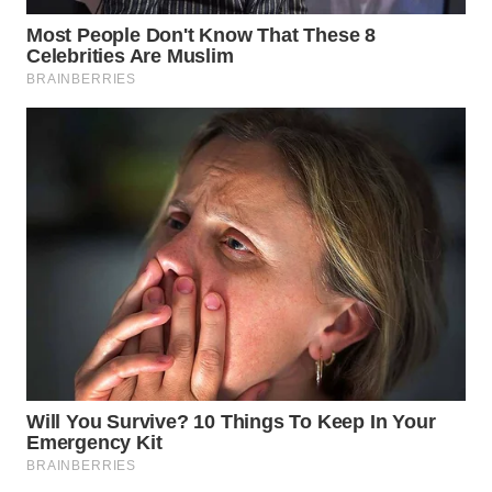
WN
BOGOR
WN
DEPOK
WN
TAPANULI
UTARA
WN
SAMOSIR
WN
PADANG
LAWAS