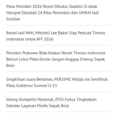
Piala Presiden 2026 Resmi Dibuka, Stadion Si Jalak
WN
Harupat Dipadati 24 Ribu Penonton dan UMKM Jadi
BABEL
Sorotan
WN
SUMBAR
Resmi Jadi WNI, Mitchell Lee Baker Siap Perkuat Timnas
Indonesia untuk AFF 2026
WN
SUMSEL
Presiden Prabowo Blak-blakan Resah Timnas Indonesia
Belum Lolos Piala Dunia: Jangan Anggap Enteng Sepak
Bola
WN
BENGKULU
Singkirkan Juara Bertahan, PERSIME Melaju ke Semifinal
WN
Piala Gubernur Sumsel U-15
LAMPUNG
Jelang Kompetisi Nasional, PSSI Fokus Tingkatkan
WN
Standar Layanan Medis Sepak Bola
JATENG