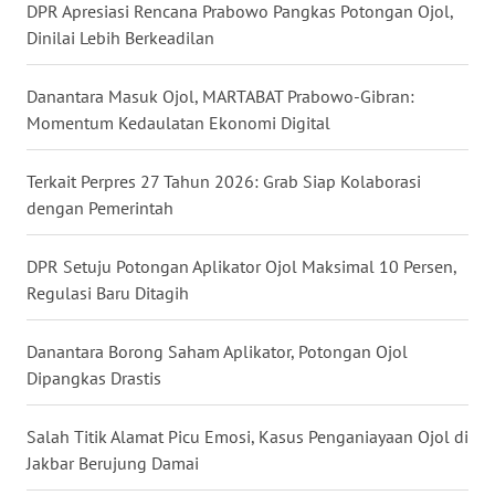
DPR Apresiasi Rencana Prabowo Pangkas Potongan Ojol,
WN
Dinilai Lebih Berkeadilan
KALTARA
Danantara Masuk Ojol, MARTABAT Prabowo-Gibran:
WN
Momentum Kedaulatan Ekonomi Digital
KALSEL
Terkait Perpres 27 Tahun 2026: Grab Siap Kolaborasi
WN
dengan Pemerintah
KALTIM
DPR Setuju Potongan Aplikator Ojol Maksimal 10 Persen,
WN
Regulasi Baru Ditagih
SULSEL
Danantara Borong Saham Aplikator, Potongan Ojol
WN
GORONTALO
Dipangkas Drastis
WN
Salah Titik Alamat Picu Emosi, Kasus Penganiayaan Ojol di
SULUT
Jakbar Berujung Damai