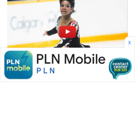
WAHANA
LISTRIK
WAHANA
TRAVEL
X
WAHANA
TV
WAHANANEWS
ID
WAHANANEWS
CO ID
Advertorial
WAHANANEWS
NET