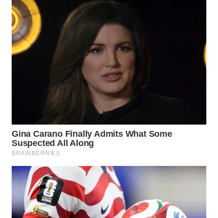
TAPANULI
TENGAH
WN DELI
SERDANG
WN
TEBING
TINGGI
WN
PAKPAK
WN
KARAWANG
WN
BEKASI