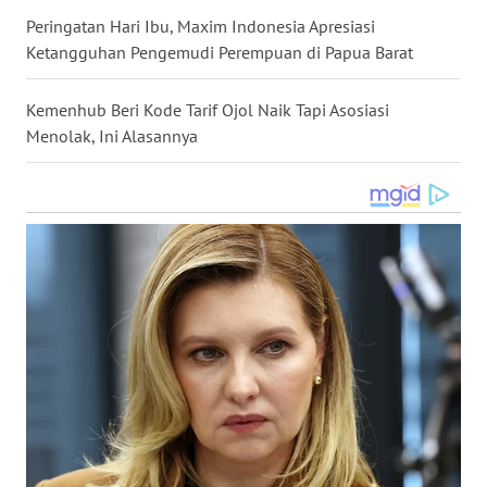
WN
Peringatan Hari Ibu, Maxim Indonesia Apresiasi
MALUKU
Ketangguhan Pengemudi Perempuan di Papua Barat
WN
Kemenhub Beri Kode Tarif Ojol Naik Tapi Asosiasi
MALUT
Menolak, Ini Alasannya
WN
DAIRI
WN
DANAU
TOBA
WN
NIAS
WN
LANGKAT