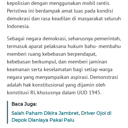
kepolisian dengan menggunakan mobil rantis.
Peristiwa ini berdampak amat luas pada kondisi
KARIR
demokrasi dan rasa keadilan di masyarakat seluruh
Indonesia.
DISCLAIMER
Sebagai negara demokrasi, seharusnya pemerintah,
Wahana
termasuk aparat pelaksana hukum bahu- membahu
News
memberi ruang kebebasan berpendapat,
Regional
kebebasan berkumpul, dan memberi jaminan
keamanan serta keselamatan bagi setiap warga
WN
SUMUT
negara yang menyampaikan aspirasi. Demonstrasi
adalah hak konstitusional yang dijamin oleh
WN
konstitusi RI, khususnya dalam UUD 1945.
JAKARTA
Baca Juga:
WN
Salah Paham Dikira Jambret, Driver Ojol di
JABAR
Depok Dianiaya Pakai Palu