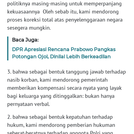
politiknya masing-masing untuk memperpanjang
WN
kekuasaannya Oleh sebab itu, kami mendorong
SERAMBI
proses koreksi total atas penyelenggaraan negara
sesegera mungkin.
WN
JAMBI
Baca Juga:
DPR Apresiasi Rencana Prabowo Pangkas
WN
Potongan Ojol, Dinilai Lebih Berkeadilan
SULTRA
3. bahwa sebagai bentuk tanggung jawab terhadap
WN
nasib korban, kami mendorong pemerintah
NTB
memberikan kompensasi secara nyata yang layak
bagi keluarga yang ditinggalkan: bukan hanya
WN
pernyataan verbal.
SULTENG
2. bahwa sebagai bentuk kepatuhan terhadap
WN
hukum, kami mendorong pemberian hukuman
SULBAR
seberat-beratnya terhadap anggota Polri yang