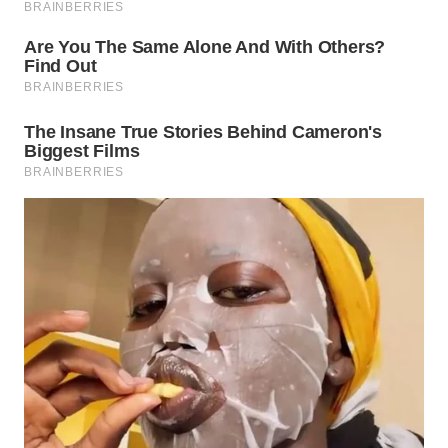
WN
INDRAMAYU
WN
KUNINGAN
WN
MAJALENGKA
WN
SUBANG
WN
SUKABUMI
WN
PURWAKARTA