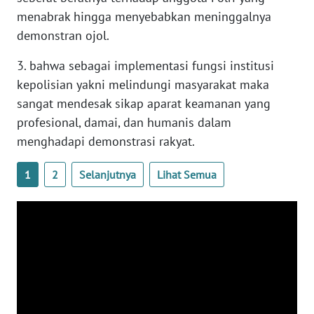
menabrak hingga menyebabkan meninggalnya
WN
demonstran ojol.
BABEL
3. bahwa sebagai implementasi fungsi institusi
WN
kepolisian yakni melindungi masyarakat maka
SUMBAR
sangat mendesak sikap aparat keamanan yang
profesional, damai, dan humanis dalam
WN
SUMSEL
menghadapi demonstrasi rakyat.
1
2
Selanjutnya
Lihat Semua
WN
BENGKULU
WN
LAMPUNG
WN
JATENG