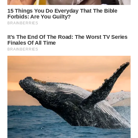
WN
PRIANGAN
TIMUR
WN
SEMARANG
WN
SOLO
WN
BOROBUDUR
WN
MADURA
WN
SURABAYA