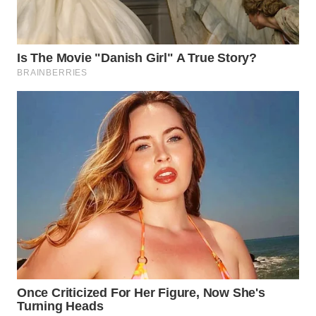
WN
SUMEDANG
WN
CIANJUR
WN
KEPULAUAN
SERIBU
WN
TANGERANG
WN
BINJAI
WN
CIREBON