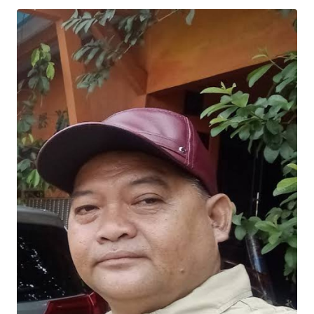
SAINS-TEKNO
KESEHATAN
INTERNASIONAL
SERBA-SERBI
PENDIDIKAN
OLAHRAGA
OPINI
EDITORIAL