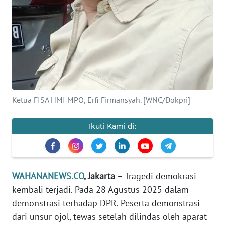
Informasi
INDEKS
BERITA
KONTAK
KAMI
Ketua FISA HMI MPO, Erfi Firmansyah. [WNC/Dokpri]
INFO
IKLAN
Ikuti Kami di:
TENTANG
KAMI
PEDOMAN
WAHANANEWS.CO
, Jakarta
– Tragedi demokrasi
MEDIA
kembali terjadi. Pada 28 Agustus 2025 dalam
SIBER
demonstrasi terhadap DPR. Peserta demonstrasi
dari unsur ojol, tewas setelah dilindas oleh aparat
REDAKSI