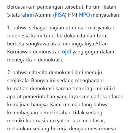
WN
Berdasarkan pandangan tersebut, Forum Ikatan
BANTEN
Silatura
hmi
Alumni (
FISA
) HMI-
MPO
menyatakan:
WN
1. bahwa sebagai bagian utuh dari masyarakat
NTT
Indonesia kami turut berduka cita dan turut
berbela sungkawa atas meninggalnya Affan
WN
Kurniawan demonstran
ojol
yang gugur dalam
KEPRI
menegakkan demokrasi.
WN
2. bahwa cita-cita demokrasi kini menuju
PAPUA
senjakala. Bangsa ini sedang menghadapi
kematian demokrasi karena tidak lagi memiliki
WN
aparat pemerintahan yang layak menjadi sandaran
PAPUA
kemajuan bangsa. Kami memandang bahwa
BARAT
kelembagaan pemerintahan tidak sedang
memikirkan nasib rakyat secara mendasar,
WN
RIAU
melainkan sedang bekerja dengan mesin-mesin