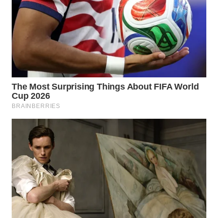
WN
BOGOR
WN
DEPOK
WN
TAPANULI
UTARA
WN
SAMOSIR
WN
PADANG
LAWAS