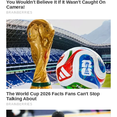
Wahana
Media
Group
WAHANA
NEWS
WAHANA
TANI
WAHANA
ADVOKAT
WAHANA
INFRASTRUKTUR
WAHANA
KONSUMEN