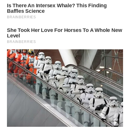
WN
NATUNA
WN
BINTAN
WN
MANDALIKA
WN
LIKUPANG
WN
LABUANBAJO
WN
BORNEO