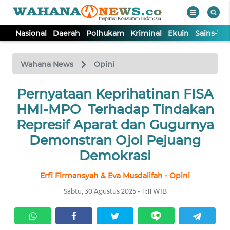
Nasional
Daerah
Polhukam
Kriminal
Ekuin
Sains-Te
WAHANA
Tutup
TV
Wahana News
Opini
NASIONAL
Pernyataan Keprihatinan FISA
HMI-MPO Terhadap Tindakan
DAERAH
Represif Aparat dan Gugurnya
Demonstran Ojol Pejuang
POLHUKAM
Demokrasi
Erfi Firmansyah & Eva Musdalifah - Opini
KRIMINAL
Sabtu, 30 Agustus 2025 - 11:11 WIB
EKUIN