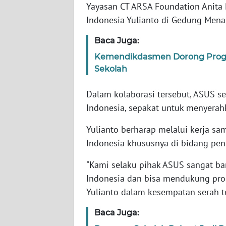
Yayasan CT ARSA Foundation Anita
Indonesia Yulianto di Gedung Menar
WN
NTT
Baca Juga:
Kemendikdasmen Dorong Progr
WN
Sekolah
KEPRI
Dalam kolaborasi tersebut, ASUS s
WN
Indonesia, sepakat untuk menyera
PAPUA
Yulianto berharap melalui kerja sa
WN
Indonesia khususnya di bidang pen
PAPUA
BARAT
"Kami selaku pihak ASUS sangat b
Indonesia dan bisa mendukung prog
WN
Yulianto dalam kesempatan serah te
RIAU
Baca Juga:
WN