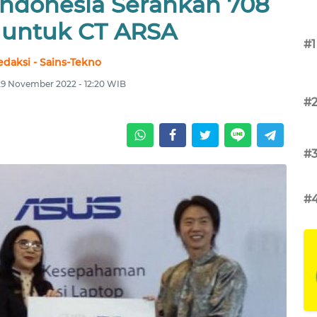
Indonesia Serahkan 708
 untuk CT ARSA
#1
edaksi - Sains-Tekno
 29 November 2022 - 12:20 WIB
#
#
#