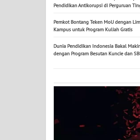
KALTARA
Pendidikan Antikorupsi di Perguruan Tin
WN
Pemkot Bontang Teken MoU dengan Li
KALSEL
Kampus untuk Program Kuliah Gratis
WN
Dunia Pendidikan Indonesia Bakal Maki
KALTIM
dengan Program Besutan Kuncie dan SB
WN
SULSEL
WN
GORONTALO
WN
SULUT
WN
MALUKU