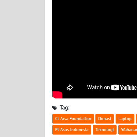
BABEL
WN
SUMBAR
WN
SUMSEL
WN
BENGKULU
WN
LAMPUNG
Tag:
WN
JATENG
Ct Arsa Foundation
Donasi
Laptop
Pt Asus Indonesia
Teknologi
Wahana
WN