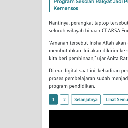
Program Sekolah Rakyat Jadi Pr
SERAMBI
Kemensos
WN
Nantinya, perangkat laptop tersebu
JAMBI
seluruh wilayah binaan CT ARSA Fo
WN
"Amanah tersebut Insha Allah akan
SULTRA
membutuhkan. Ini akan dikirim ke s
kita beri pembinaan," ujar Anita R
WN
NTB
Di era digital saat ini, kehadiran 
proses pembelajaran sudah menjad
WN
program pendidikan.
SULTENG
1
2
Selanjutnya
Lihat Sem
WN
SULBAR
WN