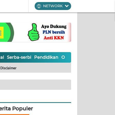
NETWORK
al
Serba-serbi
Pendidikan
Olahraga
Opini
Editoria
Disclaimer
erita Populer