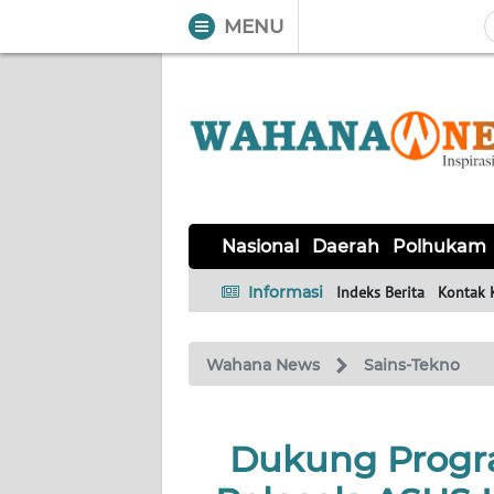
MENU
WAHANA
Tutup
TV
NASIONAL
DAERAH
POLHUKAM
KRIMINAL
EKUIN
SAINS-
KESEHATAN
INTERNASIONAL
Nasional
Daerah
Polhukam
TEKNO
Informasi
Indeks Berita
Kontak 
SERBA-
PENDIDIKAN
OLAHRAGA
OPINI
SERBI
Wahana News
Sains-Tekno
EDITORIAL
Dukung Progr
Informasi