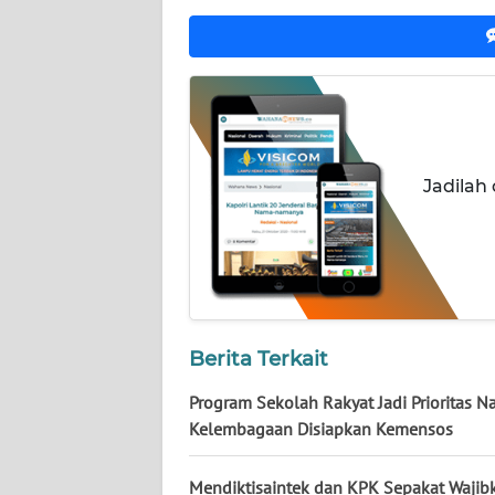
NUSANTARA
WN
JOGJA
WN
JATIM
Jadilah
WN
BALI
WN
KALBAR
Berita Terkait
WN
Program Sekolah Rakyat Jadi Prioritas Na
KALTENG
Kelembagaan Disiapkan Kemensos
WN
Mendiktisaintek dan KPK Sepakat Wajib