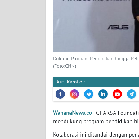
KARIR
DISCLAIMER
Wahana
News
Regional
Dukung Program Pendidikan hingga Pel
WN
(Foto:CNN)
SUMUT
Ikuti Kami di:
WN
JAKARTA
WN
WahanaNews.co
| CT ARSA Foundati
JABAR
mendukung program pendidikan hin
WN
Kolaborasi ini ditandai dengan p
BANTEN