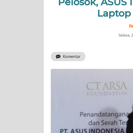
Pelosok, ASUS 
INDEKS
BERITA
Laptop
KONTAK
R
KAMI
Selasa,
INFO
IKLAN
Komentar
TENTANG
KAMI
PEDOMAN
MEDIA
SIBER
REDAKSI